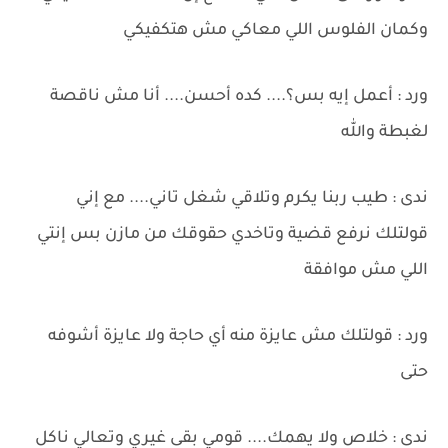
وكمان الفلوس اللي معاكي مش هتكفيكي
ورد : أعمل إيه بس؟.... كده أحسن.... أنا مش ناقصة
لغبطة والله
ندى : طيب ربنا يكرم وتلاقي شغل تاني.... مع إني
قولتلك نرفع قضية وتاخدي حقوقك من مازن بس إنتي
اللي مش موافقة
ورد : قولتلك مش عايزة منه أي حاجة ولا عايزة أشوفه
حتى
ندى : خلاص ولا يهمك.... قومي بقى غيري وتعالي ناكل