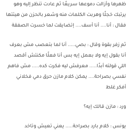
ظهرها وأزالت دموعها سريعًا ثم عادت تنظر إليه وهو
يرتبك خجلًا وهربت الكلمات منه وشعر بالحزن من هيئتها
فقال : أنا.... أنا أسف.... إتضايقت لما خسرت الصفقة
ثم زفر بقوة وقال : بصي..... أنا لما بتعصب مش بعرف
أنا بقول إيه ولا بعمل إيه بس أنا فعلًا مكنتش أقصد
اللي قولته أبدًا..... معرفش ليه فكرت كده..... مش فاهم
نفسي بصراحة.... يمكن كلام مازن حرق دمي فخلاني
أفكر غلط
ورد : مازن قالك إيه؟
يونس : كلام بارد بصراحة..... يعني تعيش وتاخد