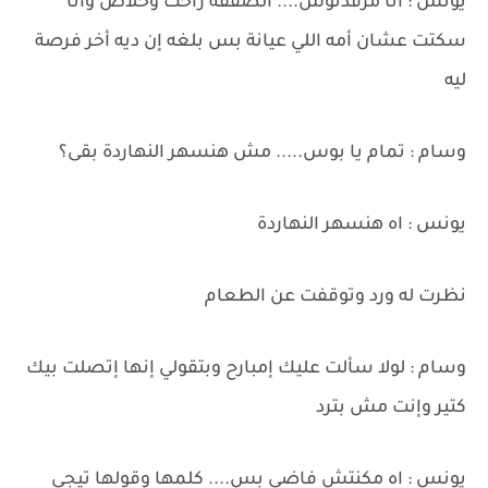
يونس : أنا مرفدتوش.... الصفقة راحت وخلاص وأنا
سكتت عشان أمه اللي عيانة بس بلغه إن ديه أخر فرصة
ليه
وسام : تمام يا بوس..... مش هنسهر النهاردة بقى؟
يونس : اه هنسهر النهاردة
نظرت له ورد وتوقفت عن الطعام
وسام : لولا سألت عليك إمبارح وبتقولي إنها إتصلت بيك
كتير وإنت مش بترد
يونس : اه مكنتش فاضي بس.... كلمها وقولها تيجي