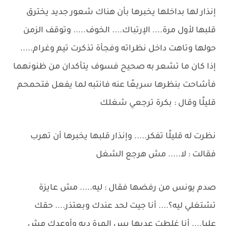
إنذار لها بداخلها يخبرها بأن هناك شعور جديد يخترق
قلبها لأول مرة.... الإرتباك.... الخوف..... وتوقف الزمن
حولها وتاهت داخل نظراته وفجأة تذكرت تيم وغرام.....
إذا كان ما تشعر به صحيح فسوف يتأكدان من ظنونهما
فأشاحت بنظرها سريعًا عنه فانتبه لما يفعل فتحمحم
قليلًا وقال : بكرة ترجعي شغلك
نظرت له قليلًا تفكر..... وإنذار قلبها يخبرها أن تهرب
فقالت : لا..... مش هرجع الشغل
صدم يونس من رفضها فقال : ليه..... مش عايزة
تشتغلي ليه؟.... أنا جيت لحد عندك وبعتذر.... حقك
عليا.... أنا غلطت عديها بس المرة ديه وأوعدك مش