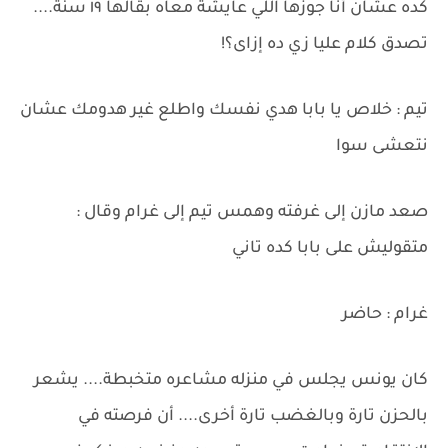
كده عشان أنا جوزها اللي عايشة معاه بقالها ١٩ سنة....
تصدق كلام عليا زي ده إزاى؟!
تيم : خلاص يا بابا هدي نفسك واطلع غير هدومك عشان
نتعشى سوا
صعد مازن إلى غرفته وهمس تيم إلى غرام وقال :
متقوليش على بابا كده تاني
غرام : حاضر
كان يونس يجلس في منزله مشاعره متخبطة.... يشعر
بالحزن تارة وبالغضب تارة أخرى.... أن فرصته في