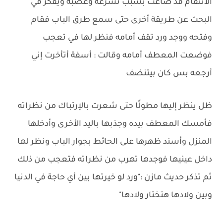
الانتقام قد ضاعت بسبب تسرعه وغضبه ويفكر في
البحث عن طريقة أخرى حتى سمع طرق الباب فقام
وفتحه ووجد ورد تقف أمامه فنظر لها في تعجب
فوضعت المعطف أمامه وقالت : أسفة أتأخرت إني
أرجعه بس كان بيتنضف
ظل ينظر إليها مطولًا حتى شعرت بالإرتباك من نظراته
فأمسك المعطف بيده وجذبها باليد الأخرى وأدخلها
المنزل وأسند ظهرها على الحائط بجوار الباب ونظر لها
داخل عينيها فوجدها تهرب من نظراته فتعجب من ذلك
ثم تذكر حديث مازن :"ورد لو خيرتها بين أي حاجة في الدنيا
وبين ولادها هتختار ولادها"