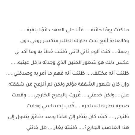
ما كنت يومًا خائنة.... فأنا على العهد دائمًا باقية....
وكالعادة أقع تحت طاولة الظلم فتكسر روحي دون
رحمة.... كنت ألوم ذاتي لأنني ظننت خطأ به وما أكد لي
عكس ذلك هو شعور الحنين الذي وجدته داخل عينيه.....
ظننت أنه مختلف.... ظننت أنه فهم ما أمر به وصدقني.....
وإن كان شعور الشفقة مؤلم ولكن لم أنزعج من شفقته
عليّ....ولكن خدعني.... غُررت بالبهرج الخارجي.... وقعت
ضحية نظرته الساحرة.... كَذب إحساسي وخابت
ظنوني.... كيف كان ينظر إليّ هكذا وبعد دقائق يتحول إلى
هذا الغاضب الجارح؟.... ظننته يغار.... هل خانني