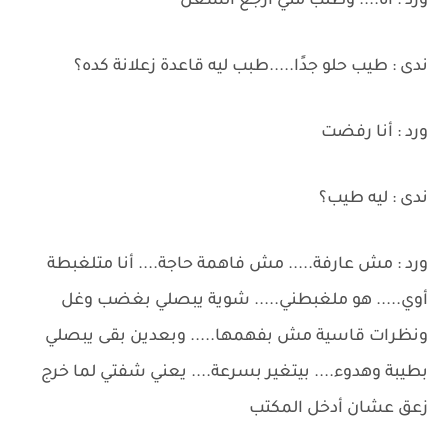
ورد : اه.... وطلب مني أرجع الشغل
ندى : طيب حلو جدًا.....طبب ليه قاعدة زعلانة كده؟
ورد : أنا رفضت
ندى : ليه طيب؟
ورد : مش عارفة..... مش فاهمة حاجة.... أنا متلغبطة
أوي..... هو ملغبطني..... شوية يبصلي بغضب وغل
ونظرات قاسية مش بفهمها..... وبعدين بقى يبصلي
بطيبة وهدوء.... بيتغير بسرعة.... يعني شفتي لما خرج
زعق عشان أدخل المكتب