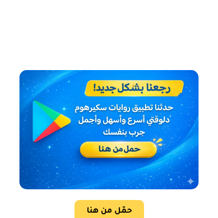
حمّل من هنا