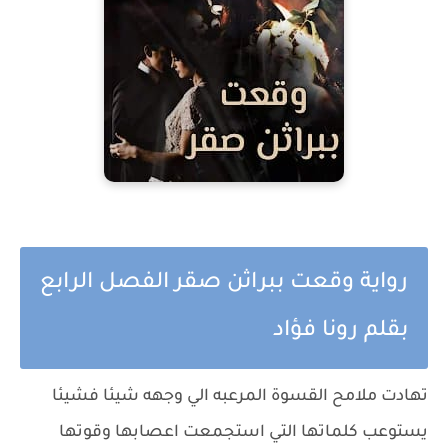
رواية وقعت ببراثن صقر الفصل الرابع
بقلم رونا فؤاد
تهادت ملامح القسوة المرعبه الي وجهه شيئا فشيئا يستوعب كلماتها التي استجمعت اعصابها وقوتها لتنطق بها ولكن هذا أفضل من معرفته للحقيقة..! : انا اللي كنت عاوزة اخد ورثي بأي طريقة... عشان كدة ضحكت عليك و وافقت على الجواز منك لغاية مااخد الورث قبل ان تقول كلمه اخري كان صقر يصفعها بقوة صفعه الهبت وجنتها واطاحت بها للخلف ولكن يده القوية لم تسمح لها بالسقوط ليجذبها ناحيته مرة اخري بقسوة وهو يردد بفحيح مرعب :ضحكتي عليا..! غشت الدموع عيونها وحاولت إظهار القوة امامه لتنهي كذبتها لأخرها بالرغم من خوفها من رد فعله لتهتف باصرار : ايوة ضحكت عليك عشان اوصل لميراثي... وخلاص انا وصلت للي انا كنت عاوزاه فطلقني شعرت بالهيب المشتعل بداخله من أنفاسه الغاضبه المتعاليه التي لفحت وجهها بينما ازدادت قبضه يده قوة علي ذراعها حتي كادت تفتت عظامها قبل ان يدفعها علي الارض بعنف فلو ظلت امامه لحظة اخري لن يضمن ماسيفعله بها بتلك اللحظة فهي تعترف له انها تلاعبت به بكل تبجح ..! رمقها بنظرات احتقار وردد بتهكم ساخر : وصلتي للي كنتي عاوزاه... واطلقك..! اومات له بقوة زائفة : ايوة... طلقني .. انا خلاص اخدت فلوسي ومش عاوزة اي علاقة ليا بعيلتكم دي تاني لاتعرف كيف استطاعت نطق تلك الكلمات فهي بغباءها واندفاعها دمرت كل شئ ولكن هذا أفضل من وجهه نظرها ظنا منها أنه أقصي رد فعل له أن يطلقها ويخرج من حياتها للأبد وبهذا لا ينكشف سترها .... تلون وجه صقر بالأحمر القاني من شدة غضبه فهو مازال لايستوعت انها تتبجح امامها بأنه كان لعبه بيدها وان تلك البراءه مجرد قناع .... بقسوة واحتقار قال : لا ده انتي طلعتي فعلا اشطر من سهام هانم.... انتي لعبتي عليا انا وكمان عاوزة تنهي اللعبه بمزاجك ضحك ضحكة ارعبتها واشعلت اعصابها المنهارة لتزحفت للخلف بخوف شديد وندمت أشد الندم علي تلك الكذبة التي أطلقت شياطينه حينما وجدته يتجه نحوها بخطوات بطيئة لينحني نحوها فجأه يجذبها بقوة من خصلات شعرها ليمسك بفكها بقوة وهو يهدر بها :لا يابنت سهام مش صقر السيوفي اللي يضحك عليه...!! ومن واحدة زيك.. دي ميقدرش يعملها رجاله بشنبات هتعمليها انتي ... كل قرش اخدتيه من العيلة اللي مش عاوزة ليكي علاقه بيها هترجعيه تعالت ضربات قلبها بقوة فأن كان غاضب مقدار الان فغضبه سيكون أضعاف ماان يعلم ان والدتها سلمت أموال عائلتها لشريف الذي خسرها.... لا لن تفعل هذا خاصة والدتها تحت يده فسيقتلها بلاهواده.. حاولت تخليص شعرها من يده القوية بألم ولكنه احكم قبضته عليه لتهتف بتحدي زائف :مش هرجع حاجة ده حقي انا اخدته و مش هتنازل عنه رفعت يدها برعب واضح تحمي وجهها من الصفعه التي توقعتها منه عقابا لها علي كلماتها ولكنها تفاجأت به يتركها لتترنح للخلف وهي تستمع لصوته القاسي بعد ان جاهد للتحكم باعصابه المشتعله ليقول ببرود : حلو اوي... مادام كدة دخلنا في الحقوق يبقي كل واحد ياخد حقه تراجعت للخلف وهي تري نظرة عينه الشرسة الماكرة فيما يتقدم نحوها ليقف امامها وعيناه الغاضبه تحرقها بقوة وهو يقول بهمس مرعب : مش انتي اخدتي حقك.... انا كمان هاخد حقي رفعت اليه عيناها المرتعبه ليجذبها بقوة من ذراعيها ثم يدفعها بقوة لتصطدم بالحائط خلفها لتصرخ بألم وهي تشعر بعظام ظهرها تكاد تنكسر من عنف اصطدامها بالحائط ولكنه سرعان ماقيد جسدها بجسده القوي حينما توقف امامها لتحاول دفعه بعيدا عنها قائلة : ابعد عني قال ببرود وهو يطالعها بعيونه الشرسة : وابعد لية... انتي مراتي وحقي.... هو مش انتي اخدتي حقك برضه تمزق صدرها من قوة ضربات قلبها المرتعب فقد أخطأت بحساب رد فعله علي كلماتها وظنته سيطلقها وينتهي الامر لتجد الأمر انقلب عليها.... الان ان عرف الحقيقة بعد كل ماقالته عن طمعها بالورث لن يصدق اي شئ برعب حاولت ابعاده عنها وهي تصيح : متقربليش لتستعر النيران بقوة في عيناه من مقاومتها له عكس تلك المرة التي اخذ بها قبلتها الاولي وقد كانت طائعه مستسلمه لاقترابه جذبها بقوة من ذراعها ليدفعها مجددا للخلف وهو يقول باشمئزاز ; ومين قال اني عاوز أقرب لواحدة زباله استغلاليه زيك... عندها استعداد تعمل اي حاجة لأي راجل المهم حسابه في البنك اد اية انهمرت دموعها بألم وهي تستمع لكلماته المهينه فيما ترك ذراعها الذي حمل اثار يده عليها وهو يكمل باحتقار : انا قرفان منك اصلا... سالت الدموع بقوة من عيونها ليكمل باهانه : حقي هاخده مش اني انام مع واحدة و..... وزباله زيك جذبها بقوة من خصلات شعرها ليلقيها علي الارض بجوار قدمه وينحني نحوها هاتفا بفحيح مخيف : حقي وحق عيلتي هوريكي هجيبه ازاي.... لسة ما اتولدش اللي ياخد مليم من عيلة السيوفي غصب عنها..... انتي مش كل اللي همك تاخدي الورث... انتي بقي وورثك من النهاردة تحت جزمتي دفعها بقدمه بعيدا باحتقار وهو يتوعدها : انا هربيكي من اول وجديد يابنت سهام وهوريكي يعني اية تتجرأي وتعملي اللي عملتيه لم تفهم ماذا ينوي ان يفعل بها الا حينما تناول هاتفه أمرا : جسار اطلعلي انت وواحد من رجالتك بتخبط مرتعب قامت من علي الارض ماان اقتحمت تلك الثيران البشرية الباب قائلين بانصياع : اوامرك ياصقر بيه أشار باحتقار تجاها : هاتولي بنت ال..... دي علي العربية تراجعت للخلف وقدمها لم تعد تحتمل المزيد لتصيح بهم بخوف : محدش يقربلي لم يبالي أحدهم باعتراضها ليقطعوا الخطوات بلحظة ناحيتها وتجد ذراعها بين قبضه جسار القوية يسحبها تجاه الباب لتقاومه بشراسة وهي تحاول تخليص نفسها منه لتدوس علي قدمه بقوة بكعب حذاءها ليزم شفتيه بألم ويفلت يدها بلحظة استغلتها وهي تسرع تجاه الباب تريد الهرب من ذلك المصير الاسود الذي ينتظرها وقد استفزت غضبه لأقصى درجة ولكنها لم تكد تصل لتجد نفسها اسيرة يد صقر القوية لتصرخ برعب : سيبيني... مالكش دعوة بيا تجاهلها في حين اسرع جسار قائلا : سيبيها لينا ياصقر بيه سحبها خلفه بعنف : لا جهزوا انتوا العربيات لم يبالي بسقوطها علي الدرج وهو يسحبها خلفه بهذا العنف ليجذبها بقوة كادت تخلع ذراعها لتنهض ويعاود النزول بها ليلقيها بالمقعد الخلفي لسيارته ويصفق الباب خلفها بعنف لينطلق بها وهي لاتدري شئ عن المصير الذي ينتظرها ولكنها تعلم بالتاكيد ان عقابه لها لن يكون هينا خاصة بعد كل ماتفوهت به ولكن لم يكن امامها حل آخر فما كان مبرر هروبها سوي اخباره بماحدث وقتها ان صدقها كان سيقتل شريف وربما يؤذي والدتها التي استغلت الوضع وان لم يصدقها كان سيضيف انها غير شريفة لقائمة الألفاظ التي نعتها بها .... .... ساعه مرت عليه بالطريق الذي يقطعه بسرعه كبيرة يحاول إفراغ غضبه ويداه تضغط بقوة علي المقود بينما هي لم تستطع السيطرة علي دموعها التي لامست قلبه بطريقة اغضبته بشدة فلما يهتم لبكاء تلك الحقيرة الاستغلاليه والتي وقفت امامه بكل تبحج تخبره بأنها فعلت مافعلت... انها خدعته ولم تكتفي بهذا بل وتباهت بفعلتها لقد كان الشهران الماضيان جحيم بالنسبة اليه وهو كالمجنون يطلق رجاله للبحث عنها بكل مكان... لم يتخيل بأقصى أحلامه ان يستيقظ صباحا ولايوجد لها أثر لتتابع الأفكار لراسة والتي رفضت كلها بأنها اقدمت علي تلك الفعله بارادتها.. لقد أعطاها الفرصة لتخبره بأي سبب لهروبها حتي ولو سبب كاذب... لقد كان علي استعداد لتصديق اي سبب سوي انها هربت منه من أجل الأموال.... لقد أخطأت خطأ لايغتفر وهو لن يتواني عن معاقبتها وبشدة علي فعلتها.... صاح فيها بقوة : اخرسي بقي ووفري دموع التماسيح دي هتحتاجيها بعدين وضعت يدها علي فمها تكتم شهقاتها ليتألم قلبه دون ارادته ولكنه سريعا مااستعاد جموده .. توقعت ان يأخذها لمنزل جدها وهي تتأمل الأفضل فجدها لن يسمح بأن يصيبها اي اذي وربما ان أخبرته الحقيقة يستطيع تصديقها.... ولكنها وجدته يدلف بسيارته لمكان واسع به بعض الابنية والتي تبدو كمستودعات ومحاط بسياج حديدي ضخم اختلجت قسماتها وتعالت دقات قلبها برعب حالما أوقف سيارته داخل السياج فيما انتظرت سيارة رجاله لدي البوابة تراجعت لآخر السيارة برعب ماان فتح الباب ليجذبها بقوة يخرجها منها ويسحبها خلفه متجاهل صراخها : انت موديني فين انا عاوزة اروح لجدي تابع جرها خلفه هادرا : اخرسي خالص ومسمعش صوتك فتح مستودع صغير والقاها بقوة للداخل لتتاوه بألم ماان اصطدم جسدها بالارضيه الاسمنتيه ليقول بخبث : مكانك هنا وسط الزبالة والحشرات ... أغلق الباب ليتهاوي قلب ساجي برعب وهي تتلفت حولها في هذا الظلام الدامس لتنهار بنوبه بكاء مرتعبه وهي تضم جسدها اليها بخوف لاتعرف ماذا فعلت لتقسو الحياة عليها هكذا..!، كان وجهه لايبشر بالخير لدي عودته للمنزل وهو مازال يتذكر كلماتها له فمافعله بها اقل عقاب لها... فلتشكر ربنا انه لم يقتلها بعد ماتفوهت به انتفضت زينه من مكانها فور دخوله للغرفة لتتوجه نحوه بابتسامه : حمد الله على السلامة قال باقتضاب : الله يسلمك : تحب احضرلك العشا هز راسه دون قول شئ وخلع سترته ليلقيها علي الاريكة متوجهها الي الحمام تنهدت زينه مطولا وهي تتساءل متي سيعاملها بطريقة افضل من تلك فقد مر شهران على زواجهما وهو مازال يتعامل معها باقتضاب لتتذكر ذلك اليوم حينما أخبرها والدها ناظرا المزرعه برغبه صقر السيوفي بالزواج بها لم تصدق اذناها وظنت انها خدعه خاصه وأن الجميع يعلم بأن زواج صقر بالمساء.... لقد عرض علي والدها عرض لم يستطع رفضه ولاهي.... كيف ترفض الزواج بصقر السيوفي حسنا لقد باتت تعلم بأنه اضطر للزواج منها لسبب ما لم يخبرها به ولم يعطيها اي فرصة لمجرد التساؤل وهي لاتهتم لأي سبب فيكفي انها ستتزوجه..... : طبعا انتي عارفة اني اتفقت مع ابوكي ان جوازنا ده مؤقت ولمده سنه.... هزت راسها ليكمل : قدام الناس انتي مراتي... جوه الأوضة لا..... تنفذي كل شروط الاتفاق هنفذ كل اتفاقي مع ابوكي.... حد يعرف باللي بينا هتشوفي مني اللي مش هيعجبك طالعت ملامحه الوسيمه القاسية وهي تأمل نفسها بأنه لن يلبث طويلا ويخل بشروط الاتفاق فهي فتاه جميلة وهو رجل فمؤكد ستسطيع التاثير عليه... انهي كلامه وهو يلقي لها بعلبه دواء علي الفراش قائلا ببرود:اتفاقنا مفيهوش اولاد هتاخدي الحبوب دي ... ده لو قربتلك اصلا زمت زينه شفتيها بضيق فقد ظنت انه سيميل اليها شيئا فشيئا لتتفاجيء به كحائط لايتزحزح حتي انه لاينظر اليها و لايهتم ينام كل ليلة علي الاريكة دون أن يحاول ولو مرة الاقتراب منها وكأنها غير موجودة.... خرج صقر بعد ان انهي استحمامه ليذهب الي تلك الاريكة الوثير حيث ينام عليها منذ زواجه الوهمي والذي اضطرته ساجي اليه بعد هروبها منه خوفا علي سمعه عائلتة دلفت زينه الي الغرفة وهي تحمل صينيه عليها العشاء لتنحني امامه وتضعها رفع حاجبه بتساؤل ليتفاجيء بها تجلس بجواره علي طرف الاريكة قائلة برقة ; مهنتش عليا تنام من غير عشا قال باقتضاب : هنام مش عاوز اكل مالت تجاهه قائلة برفق : كل اي لقمه تطلعت عيناه نحوها بدهشة ليجدها تقرب الطعام لشفتيه وهي تهمس : عشان خاطري تلاقت عيناه بعيونها العسيلة التي تتطلع اليه برجاء لتنزل عيناه تجاه شفتيها التي صبغتها باحمر شفاه باللون الوردي المشابهه للون القميص الذي ترتدية لتنزل عيناه ببطء تجاه جسدها الذي كشف ذلك القميص عن تفاصيله ببذخ ليفتح شفتاه تلقائيا مستجيب ليدها التي تطعمه.....!!. .... جلست ساجي تستند براسها لركبتها ولم تتوقف دموعها المرعوبه عن الانهمار فهي خائفة وبشدة من هذا الظلام المحيط بها من كل جانب لتضع يدها علي اذناها وهي تستمع لتلك الأصوات الخفيفة التي تتحرك حولها ولاتريد ان تفكر عن ماهيتها انتفضت من مكانها تصرخ وقد شعرت بشئ قريب من قدمها لتدفع بقدمها في الهواء صارخة برعب وهي تتلفت حولها لاتدري اين تذهب خطواتها بهذا الظلام.... ... نظر رجاله الذين يحرسون البوابة الجديدة لبعضهم ليقول أحدهم : نبلغ الباشا انها مش مبطله صريخ :لا سيبها دلوقتي تسكت سكتت ساجي بعد فترة حينما تأكدت بأن بكاؤها لن يجديها نفعا وقد خارت قواها تماما لتظل واقفة لاحد الاركان التي يتسلل لها ضوء القمر من احد النوافذ تنهمر دموعها بصمت علي وجنتها الحمراء فهي كعادتها تدفع ثمن لافعال ليست لها فقد دفعت ثمن باهظ وهي تحيا علي كراهية والدها وعائلته من أجل والدتها والان تدفع ثمن خطأ ليس خطأها ولكنها بأي