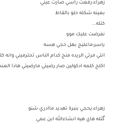
زهراء:رفعت راسي صارت عيني
بعينه شكله حلو بالقاط
كتله...
نفرضت عليك موو
ياسر:ماعليج بهل حجي هسه
انتي مرتي الريده منج كدام الناس تحترميني وانه ك
اكلج كلمه ادكولين صار رضيتي مارضيتي هاذا العن
زهراء:يحجي بنبرة تهديد ماادري شنو
گتله هاي هيه انشاءالله ابن عمي