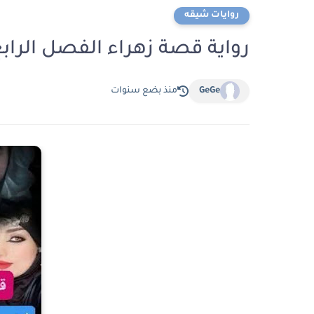
روايات شيقه
رواية قصة زهراء الفصل الرابع 4 بقلم زينب ن
GeGe
منذ بضع سنوات