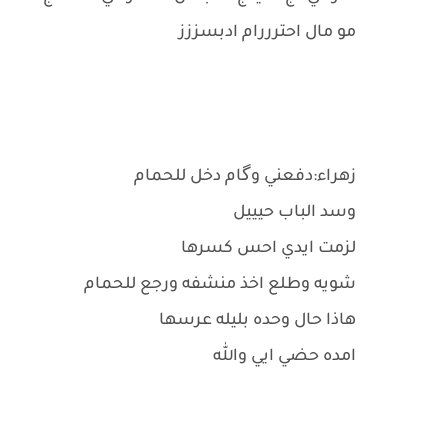
مو مال احترررام ادبسززز
زهراء:دفعني وگام دخل للحمام
وسد الباب حيييل
لزمت ايدي احس كسرها
شويه وطلع اخذ منشفه ورجع للحمام
هاذا حال وحده بليله عرسها
امده حضي ايي والله