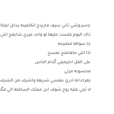
ياسر:وشي ثاني سيف ماريدج اتكلمينه يدخل لمكا
ذاك اليوم غلست عليها لو واحد غيري شايفج انتي 
جا سواها فضيحه
اذا انتي ماهامتج نفسج
على القل احترميني گدام الناس
محسوبه مرتي
زهراء:انه ادري بنفسي شريفه واشرف من الشرف
لا تجي عليه روح شوف ابن عمتك الساقط الي مگع