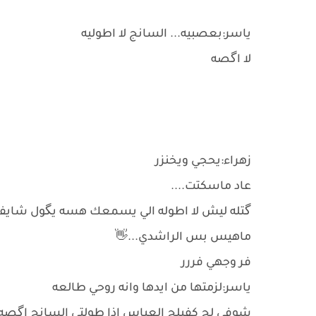
ياسر:بعصبيه... السانج لا اطوليه
لا اگصه
زهراء:يحجي ويخنزر
عاد ماسكتت....
گتله ليش لا اطوله الي يسمعك هسه يگول شايفني
ماهيس بس الراشدي...👋
فر وجهي فررر
ياسر:لزمتها من ايدها وانه روحي طالعه
شوفي لج كفيلج العباس اذا طولتي السانج اگصه 