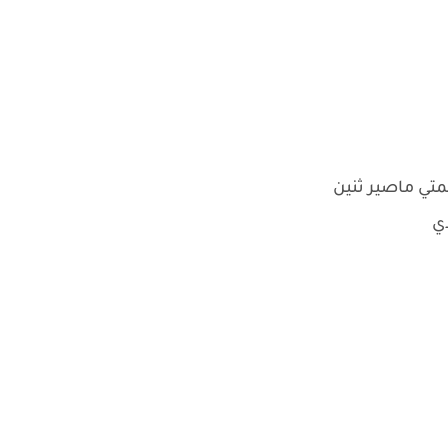
لمتي ماصير ثنين
دي