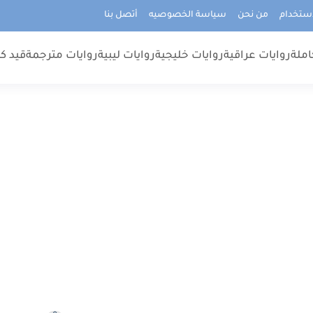
استخدام
من نحن
سياسة الخصوصيه
أتصل بنا
املة
روايات عراقية
روايات خليجية
روايات ليبية
روايات مترجمة
قيد كت