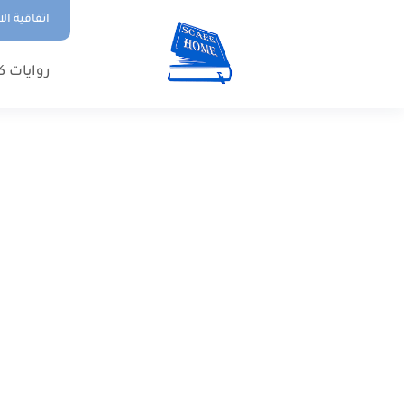
اتفاقية ال
روايات ك