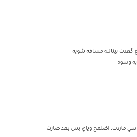
ع گعدت بيناتنه مسافه شويه
يه وسوه
اسي ماردت. اضلمج وياي بس بعد صارت