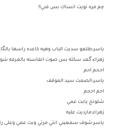
چم مره نويت انساك بس فني!!
ياسر:طلعو سديت الباب وهيه كاعده راسها بالگا
زهراء:گعد سكته بس صوت انفاسنه بالغرفه شو
اححم احم
ياسر:الصمت سيد الموقف
احم اححم
شلونج يابت عمي
زهراء:مارديت عليه
ياسر:شوف سمعيني انتي مرتي وبت عمي وعلى ر