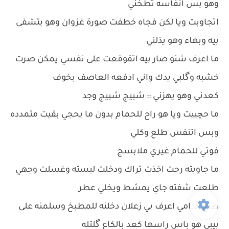
وهو بس انفاسه تطخني
اتجاوبت ويا لكن فجاه خطفت صورة غزوان وهو يتشفى
بيه وبهاء وهو يذلني
ما اعرف شنو صار بيه اتقوقعت على نفسي يمكن صرت
خشبه وگلبي يدك واني ادفعه العاصف بخوف
كعدني وهو يهزني :: شبيج شبيج وجد
ما حچييت ويا هو راح للحمام بدون ما يحجي بقيت متمدده
وبس اتنفس طلع وكلي
فوتي للحمام غيري ملابسج
ما جاوبته رحت اخذت تراك ودخلت لبسته وغسلت وجهي
طلعت شفته جاي يمشط ويخلي عطر
طلع گدامي اعرف بي زعلان دخلنه للمطبخ وسلمنه على
بيبي هو باس راسها كعد بالكاع گلتله