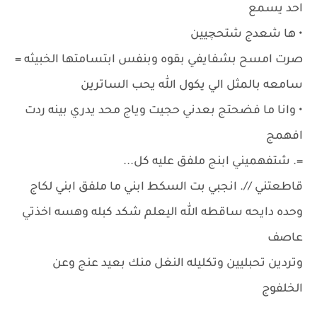
احد يسمع
• ها شعدج شتحچيين
صرت امسح بشفايفي بقوه وبنفس ابتسامتها الخبيثه =
سامعه بالمثل الي يكول الله يحب الساترين
• وانا ما فضحتج بعدني حجيت وياج محد يدري بينه ردت
افهمج
=. شتفهميني ابنج ملفق عليه كل...
قاطعتني //. انجبي بت السكط ابني ما ملفق ابني لكاج
وحده دايحه ساقطه الله اليعلم شكد كبله وهسه اخذتي
عاصف
وتردين تحبليين وتكليله النغل منك بعيد عنج وعن
الخلفوج