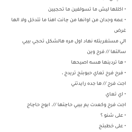
• اكللها ليش ما تسولفين ما تحجيين
• عمه وجدان من اوانها من چانت اهنا ما تتدخل ولا الها
غرض
الي مستغربتله نهاد اول مره هالشكل تحجي بيبي
سالتها // فرح وين
• ها تردينها هسه اصيحها
• فرح فرح تعاي حبوبتج تريدج ،
اجت فرح // ها جده رايدتني
• اي تعاي
اجت فرح وكعدت يم بيبي حاچتها //. ابوج حاچاج
• على شنو ؟
• على خطبتج