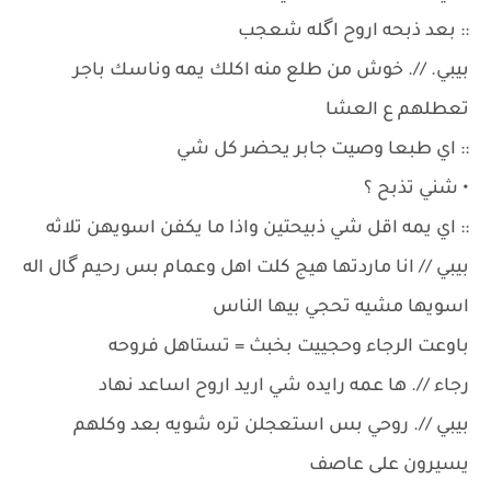
:: بعد ذبحه اروح اگله شعجب
بيبي. //. خوش من طلع منه اكلك يمه وناسك باجر
تعطلهم ع العشا
:: اي طبعا وصيت جابر يحضر كل شي
• شني تذبح ؟
:: اي يمه اقل شي ذبيحتين واذا ما يكفن اسويهن تلاثه
بيبي // انا ماردتها هيج كلت اهل وعمام بس رحيم گال اله
اسويها مشيه تحجي بيها الناس
باوعت الرجاء وحجييت بخبث = تستاهل فروحه
رجاء //. ها عمه رايده شي اريد اروح اساعد نهاد
بيبي //. روحي بس استعجلن تره شويه بعد وكلهم
يسيرون على عاصف