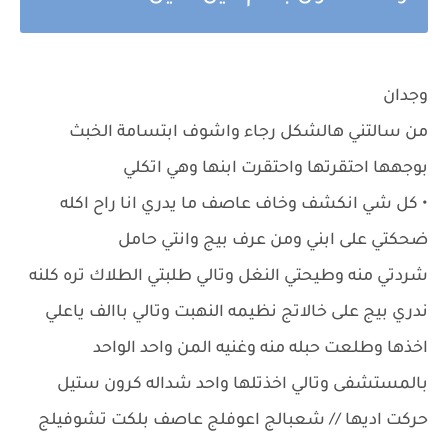
وجدان
من سالتني هالشكل رجاء واشوف ابتسامة الخبث
بوجهها احتقرتها واحتقرت ابنها وهي اتكلي
• كل شي انكشف وخاف عاصف ما يدري انا راح اكله
ضحكتي على ابني ومن عرف بيج وانتي حامل
شردتي منه وطيحتي النغل وتالي طلبتي الطلاك تره كلنه
ندري بيج على خالاتج نظيمه النهبت وتالي باالف ياعلي
اخذها وطلعت حبله منه وغنيه المن واحد الواحد
بالمستشفى وتالي اخذتلها واحد شداله كرون ستيل
حركت اديها // شعبالج اعوفلج عاصف بلكت تشوفيلج