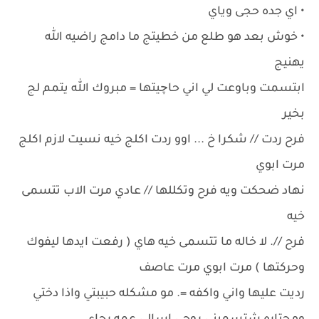
• اي جده حجى وياي
• خوش بعد هو طلع من خطيتج ما دامج راضيه الله
يهنيج
ابتسمت وباوعت لي اني حاچيتها = مبروك الله يتمم لج
بخير
فرح ردت // شكرا خ ... اوو ردت اكلج خيه نسيت لازم اكلج
مرت ابوي
نهاد ضحكت ويه فرح وتكللها // عادي مرت الاب تتسمى
خيه
فرح //. لا خاله ما تتسمى خيه هاي ( رفعت ايدها ليفوك
وحركتها ) مرت ابوي مرت عاصف
رديت عليها واني واكفه =. مو مشكله حبيبتي واذا دختي