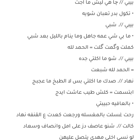
بيبي // چا هي ليش ما اجت
• تكول بدر تعبان شويه
بيبي //. شبي
• ما بي شي عمه جاهل وما ينام بالليل بعد شبي
كملت وگمت گلت = الحمد لله
بيبي //. شو ما اكلتي جده
= الحمد لله شبعت
نهاد //. صدك ما اكلتي بس لا الطبخ ما عجبج
ابتسمت = كلش طيب عاشت ايدج
• بالعافيه حبيبتي
رحت غسلت بالمغسله ورجعت كعدت ع القنفه نهاد
كالت //. شنو عاصف دز على امل وانصاف وسعاد
لو نسى اخلي مهدي يتصل عليهن