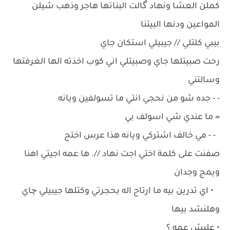
كملن العشا ونهاد گالت البناتها هاجر وذهب شيلن
المواعين ودنها البيتنا
بيبي كلتلي // جيبيلي استكان جاي
رحت صبيتلها جاي وصبيتلي اني كوب اخذته الها الغرفتها
وسالتني
- - جده شو من نحجي انتي ما تسولفين ويانه
= ما عندي شي اسولف بي
- - مي خالف اشتركي ويانه هذا عرس اختج
صفنت على كلمة اختي اجت نهاد //. ها عمه اجيتي اهنا
ويمج وجدان
• اي تدرين بيه ما ارتاح اله بحجرتي وكتلها جيبيلي چاي
وهلنشد بيها
• عليش عمه ؟