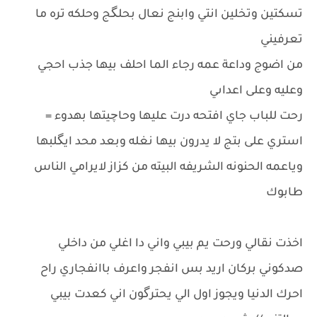
تسكتين وتخلين انتي وابنج نعال بحلگج وحلكه تره ما
تعرفيني
من اضوج وداعة عمه رجاء الما احلف بيها جذب احجي
وعليه وعلى اعداىي
رحت للباب جاي افتحه درت عليها وحاچيتها بهدوء =
استري على بتج لا يدرون بيها نغله وبعد محد ايگلبها
وياعمه الحنونه الشريفه البيته من كزاز لايرامي الناس
طابوك
اخذت نقالي ورحت يم بيبي واني دا اغلي من داخلي
صدكوني بركان اريد بس انفجر واعرف باانفجاري راح
احرك الدنيا ويجوز اول الي يحترگون اني كعدت بيبي