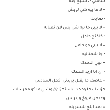
سالتني // شبيج جده
= لا ما بيه شي لويش
- ضايجه
= لا بيبي ما بيه شي بس لان تعبانه
• خافنج حامل
= لا بيبي مو حامل
• جا شمتانيه
= بيبي الصدك
• اي انا اريد الصدك
= عاصف ما يقبل يريدني اكمل السادس
هزت ايدها وحجت باستهزاء// وشني ما كو معرسات
وعدهن فروخ ويدرسن
= بعد ابنج شسويله