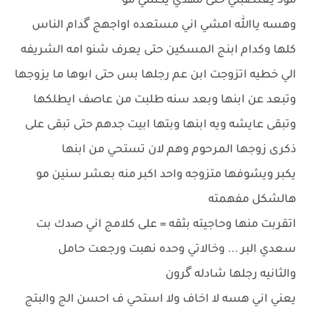
مود يغتصبني حتى مهدي يكتلني مو
وهسه ياالله امشي اني مستعده اواجهج گدام الناس
كلها وكدام ابنج المسكين حتى يعرف شنو امه الشريفه
الي خطيه اتزوجت ابن عم رجلها بس حتى ابوها ما يزوجها
وتبعد عن ابنها وبعد سنه طلبت من عاصف ايطلكها
وتبقى عايشه ويه ابنها وبتها ابيت جدهم حتى تبقى على
ذكرى زوجها المرحوم وهم لان تستحي من ابنها
يكبر ويشوفها متزوجه واحد اكبر منه بعشر سنين مو
هالشكل مفهمته
اتقربت منها وحاجيته بثقه = على كلامج اني صدك بت
سعدي البر ... وخالاتي وحده نهبت ورجعت حامل
والثانيه رجلها شادله گرون
يعني اني هسه لا اخاف ولا استحي ف احسن الج والبتج