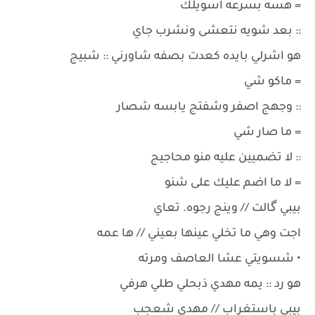
= هسه بسرعه اسويلك
:: بعد شويه نتعشى ونشرب جاي
هو اشرلي بايده كعدت بصفه شاورني :: شبيج
= ماكو شي
:: وجهج اصفر وشفتج يابسه شصار
= ما صار شي
:: لا تضميين عليه منو محاجيج
= لا ما اضم عليك على شنو
بيبي گالت // وينج رجوه. تعاي
اجت وهي ما تخلي عينها بعيني // ها عمه
• شسويتي عشا العاصف ومرته
هو رد :: يمه مهدي ذبحلي طلي هرفي
بيبي باستغراب // مهدي شعجب