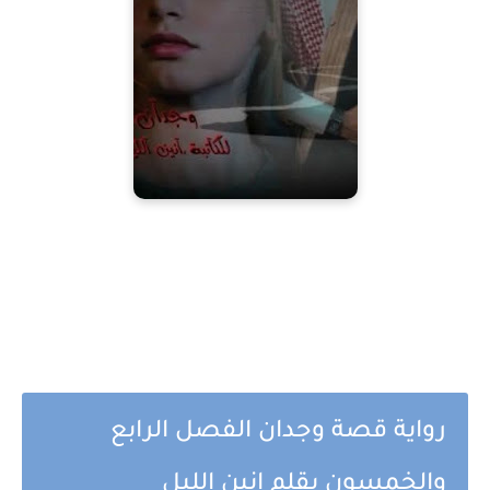
رواية قصة وجدان الفصل الرابع
والخمسون بقلم انين الليل