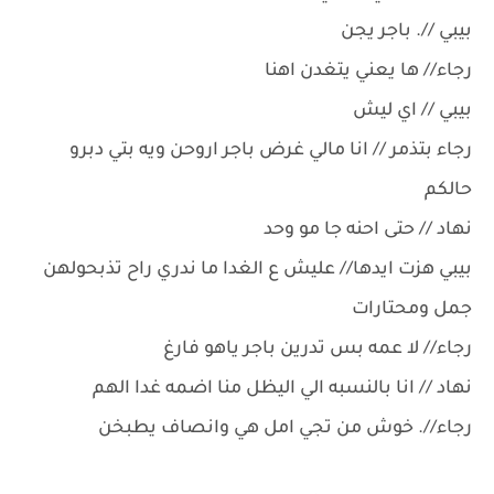
بيبي //. باجر يجن
رجاء// ها يعني يتغدن اهنا
بيبي // اي ليش
رجاء بتذمر // انا مالي غرض باجر اروحن ويه بتي دبرو
حالكم
نهاد // حتى احنه جا مو وحد
بيبي هزت ايدها// عليش ع الغدا ما ندري راح تذبحولهن
جمل ومحتارات
رجاء// لا عمه بس تدرين باجر ياهو فارغ
نهاد // انا بالنسبه الي اليظل منا اضمه غدا الهم
رجاء//. خوش من تجي امل هي وانصاف يطبخن