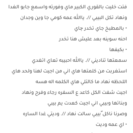
فتت خليت بالقوري الكبير ماي وفورته واسمع جابو الغدا
ونهاد تكل البيبي //. ياالله عمه كومي جا وين وجدان
• بالمطبخ جاي تخدر چاي
احنه سوينه بعد عليش هنا تخدر
• بكيفها
سمعتها تناديني //. ياالله احبيبه تعاي اتغدي
استغربت من كلمتها هاي اني من اجيت لهنا ولحد هاي
اللحظه نهاد ما كالتلي هاي الكلمه اله هسه
اجيت شفت الكل كاعد ع السفره رجاء وفرح ونهاد
وبناتها وبيبي اني اجيت كعدت يم بيبي
وصرنا ناكل ّبيبي سالت نهاد //. وديتي غدا الساره
• اي عمه وديت