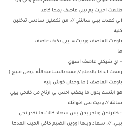
فتحت عيوني باستغراب شفته مبتسم طلع واني ورا
طلعت اجييت يم بيبي عاصف يمها كاعد
اني كعدت بيبي سالتني //. من تكملين سادس تدخلين
كليه
باوعت العاصف ورديت = بيبي بكيف عاصف
ها
= اي شيكلي عاصف اسوي
رفعت ايدها بالدعاء // عفيه بالسباعيه الله يرضى عليج (
باوعت العاصف ) هالوجدان خوش بنيه
هو ابتسم بدون ما يعقب احس بي ارتاح من كلامي بيبي
سالته // وديت على اخواتك
:: خابرتهن وباجر يجن بس سعاد كالت ما تكدر تجي
بيبي. //. سعاد وينها اووين الضيم كافي الميت العدها