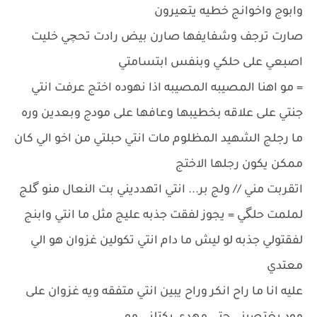
وابوج واخوانج خطيه يتعيرون
صارت ترجف وشفايفها صارن بيض رادت تحچي خليت
اصبعي على حلكي وبنفس ابتسامتي
= مو اهنا المصيبه المصيبه اذا نهوده اختج عرفت انتي
جنتي على علاقه بخطيبها وعافها على مودج وبعدين وره
ما رجلج الشهيد المظلوم مات انتي حبلتي من اخو الي كان
ممكن يكون رجلها الاختج
اتقربت مني // ولج بر... انتي اتهدديني بت النعال منو گلج
لملمت حلگي = يجوز لفقت جذبه عليج مثل ما انتي وابنج
لفقتولي جذبه لو ليش ما دام انتي تكولين غزوان هو الي
معتدي
عليه انا ما راح انكر وراح يبين انتي متفقه ويه غزوان على