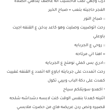
درت وجهي نمت ماحسيت اله عاصف يندهني الصلاة
الفجر حاجيته بتعب = صباح الخير
:: صباح النور
رحت اتوضييت وصليت وهو كاعد يدخن ع القنفه اجيت
باوعلي
:: روحي ع الجربايه
= اهنا اني مرتاحه
::ادري بس كملي نومتج ع الجربايه
رحت اتمددت على جربايته اباوع اله اتمدد ع القنفه غفييت
كعدت على دكة الباب وبيبي تكول
• اكعدو سويتلكم سياح
اثنينه كعدنا بنفس الوقت كنت لابسه دشداشه شلحه
قصيره ونص ردن عريضه هاي من حضرت ملابسي