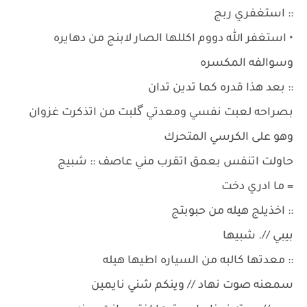
:: استغفري ربج
• استغفر الله دووم اكللها الصار لابنج من دهايره
وسوالفه المكسره
:: بعد هذا قدره كما تدين تدان
بصراحه لعبت نفسي ومعدتي گلبت من اتذكرت غزوان
وهو على الكرسي المتحرك
حاولت اتنفس بعمق اتقرب مني عاصف :: شبيج
= ما ادري دخت
:: اخذيلج هيله من حبوبتج
بيبي //. شبيها
:: معدتها كالبه من السياره اطيها هيله
سمعنه صوت نهاد // وينكم شني نايمين