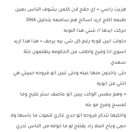
هزيت راسي = اي حقج لان كلمن يشوف الناس بعين
طبعه اكلج اريد اسالج هم سامعه بتحليل DNA
حركت ايدها // شني هذا النوبه
حاولت ابين قويه رغم كل شي بيه يرجف = هذا هذا اريد
اسوي انا وفرح واطلب من الحكومه يطلعون جثة
سعدي
حتى ياخذون منها عينه وحتى تبين انو فروحه حبيبتي هي
اختي من ابويه
= وهم بنفس الوكت يبين انو عاصف ستر عليج وما
لمسج وفرح مو بته
واخليها تتذكر فروحه انو جدي غازي للموت ما باسها ولا
حچى وياج اصلا راد يقتلج لو ما خوفه من الناس تدري