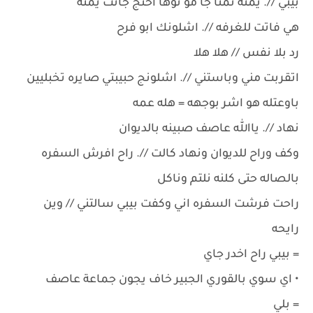
بيبي //. يمته نمنا جا مو توها اختج جانت يمنه
هي فاتت للغرفه //. اشلونك ابو فرح
رد بلا نفس // هلا هلا
اتقربت مني وباستني //. اشلونج حبيبتي صايره تخبليين
باوعتله هو اشر بوجهه = هله عمه
نهاد //. ياالله عاصف صبينه بالديوان
وكف وراح للديوان ونهاد كالت //. راح افرش السفره
بالصاله حتى كلنه نلتم وناكل
راحت فرشت السفره اني وكفت بيبي سالتني // وين
رايحه
= بيبي راح اخدر جاي
• اي سوي بالقوري الجبير خاف يجون جماعة عاصف
= بلي