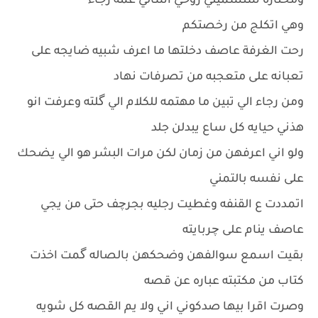
ومحتاره شتسميني روحي اسالي عمه رجاء
وهي اتكلج من رخصتكم
رحت الغرفة عاصف دخلتها ما اعرف شبيه ضايجه على
تعبانه على متعجبه من تصرفات نهاد
ومن رجاء الي تبين ما مهتمه للكلام الي گلته وعرفت انو
هذني حيايه كل ساع يبدلن جلد
ولو اني اعرفهن من زمان لكن مرات البشر هو الي يضحك
على نفسه بالتمني
اتمددت ع القنفه وغطيت رجليه بجرچف حتى من يجي
عاصف ينام على چربايته
بقيت اسمع سوالفهن وضحكهن بالصاله گمت اخذت
كتاب من مكتبته عباره عن قصه
وصرت اقرا بيها صدكوني اني ولا يم القصه كل شويه