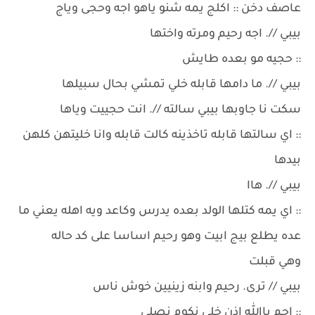
عاصف دخن :: اكلج يمه شنو ياهو اجه وحجى وياج
بيبي //. اجه رحيم ومرته واختها
:: حجيه مو بعده طايش
بيبي //. ما دامها قابله خلي تمشي بحال سبيلها
سكت نا جاوبها بيبي سالته //. انت حجييت وياها
:: اي سالتها قابله تاخذينه كالت قابله وانا خليتهن كلهن
بيدها
بيبي //. هاا
:: اي يمه كتلها الولد بعده يدرس وكاعد ويه اهله يعني ما
عده يطلع بيج ابيت وهو رحيم اساسا على كد حاله
وهي قبلت
بيبي // ترى. رحيم وابنه زينيين خوش ناس
:: احم ياالله اذن خلي نكوم نصلي