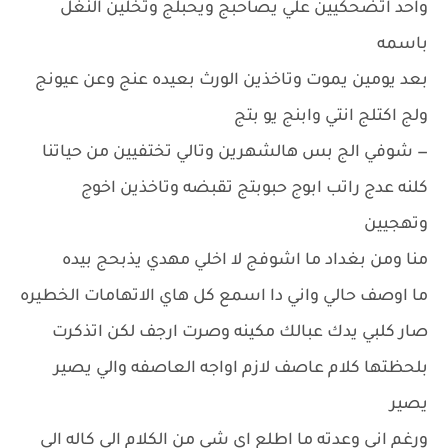
واحد اتضحكيين علي يصاحبج ويحبلج وتخلين النغل
باسمه
بعد يومين يموت وتاخذين الورث بعيده عنج وعن عيونج
ولج اكتلج انتي وابنج يو بتج
— شوفي الج بس هالشهرين وتالي تختفيين من حياتنا
كلنه عدج راتب ابوج حبوبتج تقبضه وتاخذين اخوج
وتهجيين
منا ومن بغداد ما اشوفج لا اخلي مهدي يذبحج بيده
ما اوصف حالي واني دا اسمع كل هاي الاتهامات الخطيره
صار كلبي يدك عبالك مكينه وصرت ارجف لكن اتذكرت
بلحظتها كلام عاصف لازم اواجه العاصفه والي يصير
يصير
ورغم اني وعدته ما اطلع اي شي من الكلام الي كاله الي