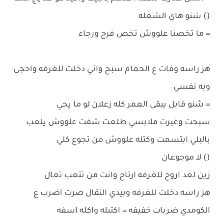
() شنو هاي الشغله
= ما تخصنا علووش تخص فرح ورجاء
هز راسه وفات ع الحمام سبح واني دخلت للغرفه واحجي
ويه نفسي
= شنو قابل يبقى العمر كله زعلان لو ما يجي
سبحت وغيرت ملابسي طلعت شفت علووش يلعب
بالبلي ابتسمت وكتله علووش من تجوع كلي
() لا موجوعان
زين لعد اروح للغرفه ارتاح وانت من تتعب تعال
هز راسه دخلت للغرفه وبيدي النقال صرت اضرب ع
الكومدي ضربات خفيفه = اكتبله واكله اسفه