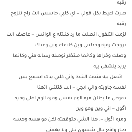
رقيه
صرت اعيط بكل قوتي = اي كلبي حاسس انت راح تتزوج
رقيه
لزمت التلفون اتصلت ما رد كتبتله ع الواتس = عاصف انت
تزوجت رقيه وخذلتني وين كلامك وين وعدك
وصلت وقراها وكانما منتظر توصله رساله مني وكانما
يريد يتشفى بيه
اتصل بيه فتحت الخط واني كلبي يدك اسمع بس
نفسه جاوبته واني ابجي = انت قتلتني اتهنا
دموعي ما بطلن مره الوم نفسي ومره الوم اهلي ومره
اگول = اني وين وهو وين
ومره اگول =. هذا الشي متوقعته لكن مو هسه وهسه
صار واقع حال شسوي خلي ولا يهمني