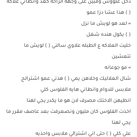
دخل علووش ومبين على وجهه الراحه كعد وانطاني علاكه
( ) هذا عشا دزا عمو
= لعد هو لويش ما نزل
( ) يكول هنده شغل
خليت العلاكه ع الطبله علاوي سالني ( ) لويش ما
تتعشين
= مو جوعانه
شال العلاليك وخلاهن يمي ( ) هذني عمو اشترالج
ملابس للدوام وانطاني هايه الفلوس كلي
انطيهن الاختك مصرف لان هو ما يكدر يجي لهنا
اخذت الفلوس كان مليون ونصعرفت بعد عاصف مقرر ما
يجي لهنا
علي كلي ( ) حتى اني اشترالي ملابس واحذيه