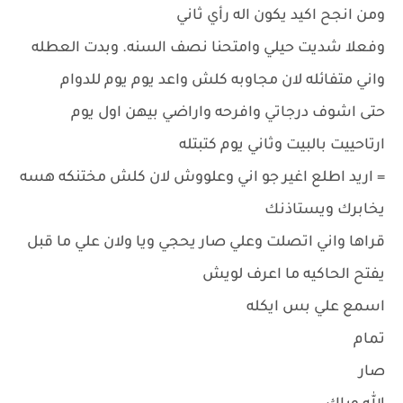
ومن انجح اكيد يكون اله رأي ثاني
وفعلا شديت حيلي وامتحنا نصف السنه. وبدت العطله
واني متفائله لان مجاوبه كلش واعد يوم يوم للدوام
حتى اشوف درجاتي وافرحه واراضي بيهن اول يوم
ارتاحييت بالبيت وثاني يوم كتبتله
= اريد اطلع اغير جو اني وعلووش لان كلش مختنكه هسه
يخابرك ويستاذنك
قراها واني اتصلت وعلي صار يحجي ويا ولان علي ما قبل
يفتح الحاكيه ما اعرف لويش
اسمع علي بس ايكله
تمام
صار