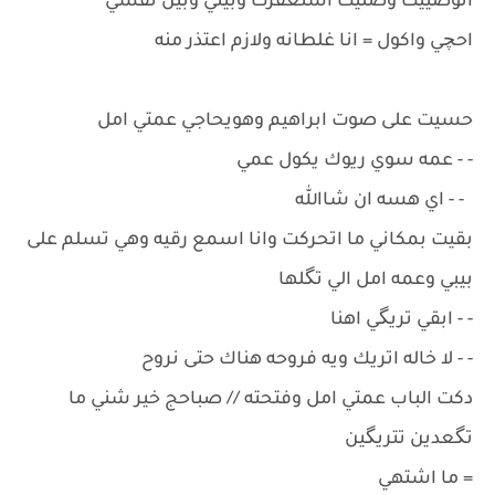
اتوضييت وصليت استغفرت وبيني وبين نفسي
احچي واكول = انا غلطانه ولازم اعتذر منه
حسيت على صوت ابراهيم وهويحاجي عمتي امل
- - عمه سوي ريوك يكول عمي
- - اي هسه ان شاالله
بقيت بمكاني ما اتحركت وانا اسمع رقيه وهي تسلم على
بيبي وعمه امل الي تگلها
- - ابقي تريگي اهنا
- - لا خاله اتريك ويه فروحه هناك حتى نروح
دكت الباب عمتي امل وفتحته // صباحج خير شني ما
تگعدين تتريگين
= ما اشتهي