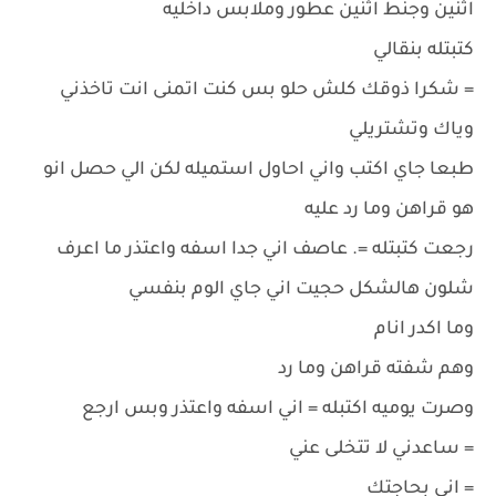
اثنين وجنط اثنين عطور وملابس داخليه
كتبتله بنقالي
= شكرا ذوقك كلش حلو بس كنت اتمنى انت تاخذني
وياك وتشتريلي
طبعا جاي اكتب واني احاول استميله لكن الي حصل انو
هو قراهن وما رد عليه
رجعت كتبتله =. عاصف اني جدا اسفه واعتذر ما اعرف
شلون هالشكل حجيت اني جاي الوم بنفسي
وما اكدر انام
وهم شفته قراهن وما رد
وصرت يوميه اكتبله = اني اسفه واعتذر وبس ارجع
= ساعدني لا تتخلى عني
= اني بحاجتك