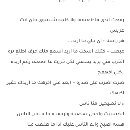
رفعت ايدي قاطعته =. ولا كلمه شتسوي جاي انت
عريس
هز راسه :: اي جاي ما اريد...
عيطت = كتلك اسكت ما اريد اسمع منك حرف اطلع بره
اتقرب مني يريد يحضني لكن قررت ما اضعف رغم اريده
::خلي افهمج
صرت اضرب على صدره = ابعد عني اكرهك ما اريدك حقير
اكرهك
:: لا تصيحين منا ناس
اتهسترت واحجي بعصبيه وارجف = خايف من الناس
هسه اصيح والم الناس عليك اذا ما طلعت منا