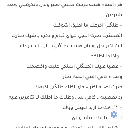
هز راسه :: هسه عرفت نفسي حقير ونذل وتكرهيني وبعد
شتردين
= طلگني اكرهك ما اطيق اشوفك
اتهسترت صرت احجي هواي كلام واذكره باشياء صارت
انت اكبر نذل وجبان هسه تطلگني ما اريدك اكرهك
:: واذا ما اطلكج
= غصبا عليك اتطلگني اشتكي عليك وافضحك
وكف :: كافي اهدي الصار صار
صرت اصيح اكثر = جاي اكلك طلگني اكرهك
رد بعصبيه :: كافي بس وطلاك ما اطلك لا تتامرين عليه
=. اكرهك ما اريد اعيش وياك
:: اساسا ما عايشه وياي