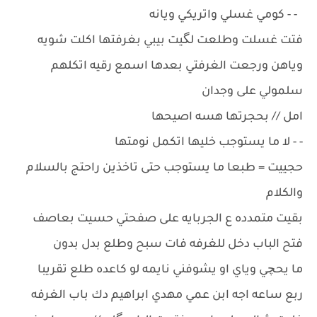
- - كومي غسلي واتريكي ويانه
فتت غسلت وطلعت لگيت بيبي بغرفتها اكلت شويه
وياهن ورجعت الغرفتي بعدها اسمع رقيه اتكلهم
سلمولي على وجدان
امل // بحجرتها هسه اصيحها
- - لا ما يستوجب خليها اتكمل نومتها
حجييت = طبعا ما يستوجب حتى تاخذين راحتج بالسلام
والكلام
بقيت متمدده ع الجربايه على صفحتي حسيت بعاصف
فتح الباب دخل للغرفه فات سبح وطلع بدل بدون
ما يحچي وياي او يشوفني نايمه لو كاعده طلع تقريبا
ربع ساعه اجه ابن عمي مهدي ابراهيم دك باب الغرفه