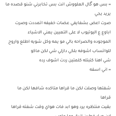
= بس هو گال العلووش انت بس تخابرني شنو قصده ما
يريد يجي
صرت اعض بشفايفي عضات خفيفه اتمددت وصرت
اباوع ع اليوتيوب لا على التعيين يعني الاشياء
الموجوده والصراحه بالي مو يمه وكل شويه اطلع واروح
للواتساب اشوفه بلكي دازلي شي لكن ماكو
شي اهنا كتبتله كلمتين ردت اشوف رده
= اني اسفه
شفتها وصلت لكن ما قراها متاكده شافها لكن ما
قراها
بقيت منتظره يرد وهو ابد فات هواي وقت شفته قراها