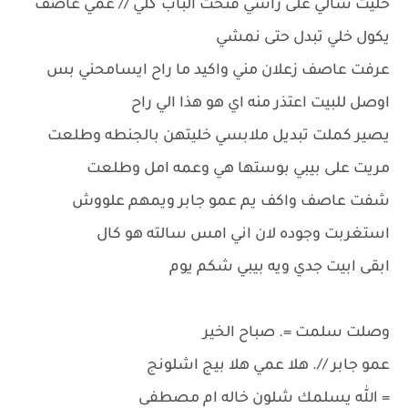
خليت شالي على راسي فتحت الباب گلي // عمي عاصف
يكول خلي تبدل حتى نمشي
عرفت عاصف زعلان مني واكيد ما راح ايسامحني بس
اوصل للبيت اعتذر منه اي هو هذا الي راح
يصير كملت تبديل ملابسي خليتهن بالجنطه وطلعت
مريت على بيبي بوستها هي وعمه امل وطلعت
شفت عاصف واكف يم عمو جابر ويمهم علووش
استغربت وجوده لان اني امس سالته هو كال
ابقى ابيت جدي ويه بيبي شكم يوم
وصلت سلمت =. صباح الخير
عمو جابر //. هلا عمي هلا بيج اشلونج
= الله يسلمك شلون خاله ام مصطفى