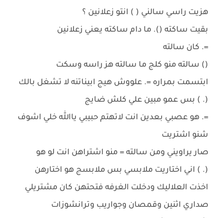
هزيت راسي سالني ( ) انتو زعلانين ؟
بقيت ساكته (). ما دام ساكته يعني زعلانين
=. كان سالته
() سالته منو كلج ما سالته هز راسه وسكت
ابتسمت بمراره =. علووش هيج ابيناتنه لا تشغل بالك
(. ) بس عمو مبين علي كلش ضايج
=. هو عصبي بعدين انت لاتهتم حبيبي ياالله خلي اشوف
شنو اشتريت
صار يراويني ومن سالته = منو اشتراهن انت لو هو
(. ) اني اختاريت ملابسي بس ملابسج هو اختارهن
اخذت العلاليك ودخلت الغرفه فتحتهن كان مشتريلي
صداري اثنين وقمصان وجواريب وترانشوزات