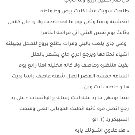
لان صار خطين ازرق وما جاوب
طلعت سويت عشا كليت بيض وطماطه
اتعشينه ونمنا وثاني يوم ما اجه عاصف ولا رد على كلامي
وثالث يوم نفس الشي اني مراقبه الكامرا
وعلي جاي يلعب بالبلي ومرات يطلع يروح للمحل يجيبلنه
اشياء نحتاجها ويرجع ادري جاي يشعر بالملل
بقيت منتظره وعاصف ولا كانه مخلينه اهنا رابع يوم
الساعه خمسه العصر اتصل شفته عاصف راسا رديت
= الو عاصف انت وين
سدا بوجهي ما رد عليه اجت رساله ع الواتساب :: علي رد
رجع اتصل مره ثانيه انطيت الموبايل العلي وفتحت
السبيكر رد (). الو
:: هلا علاوي اشلونك يابه