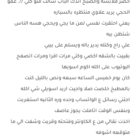
حضر ملابسه والصبح اندك الباب سالت منو كلي //. عمو
الحجي يريد علاوي منتظره بالسياره
يعني احتقرت نفسي لمن ما يجي ويحجي هسه الناس
شتظن بيه
علي راح وكتله يدير باله ويسلم على بيبي
بقييت بالشقه اكضي وكتي مرات اقرا ومرات اتصفح
اليوتيوب على اكله اكوم اسويها
كان يوم خميس الساعه سبعه ونص بالليل كنت
بالمطبخ خلصت صلا واجيت اريد اسويلي شي اكله
اجتني رسائل ع الواتساب وحده وره الثانيه استغربت
وبنفس الوقت اتاملت يجوز عاصف
اخذت نقالي من ع الكاونتر وفتحته وقريت وشفت الي ما
متوقعه اشوفه