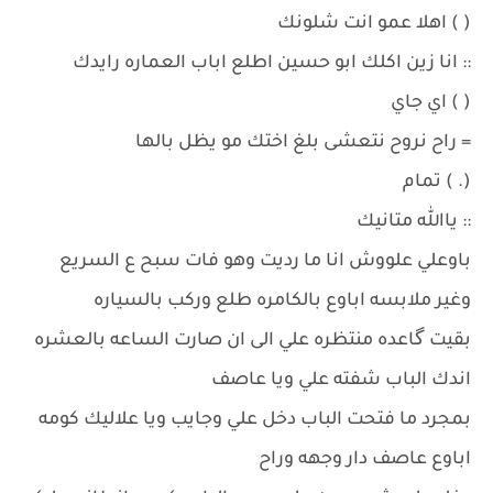
( ) اهلا عمو انت شلونك
:: انا زين اكلك ابو حسين اطلع اباب العماره رايدك
( ) اي جاي
= راح نروح نتعشى بلغ اختك مو يظل بالها
(. ) تمام
:: ياالله متانيك
باوعلي علووش انا ما رديت وهو فات سبح ع السريع
وغير ملابسه اباوع بالكامره طلع وركب بالسياره
بقيت گاعده منتظره علي الى ان صارت الساعه بالعشره
اندك الباب شفته علي ويا عاصف
بمجرد ما فتحت الباب دخل علي وجايب ويا علاليك كومه
اباوع عاصف دار وجهه وراح