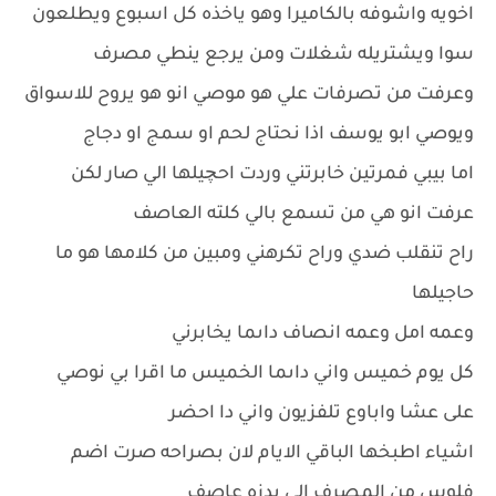
اخويه واشوفه بالكاميرا وهو ياخذه كل اسبوع ويطلعون
سوا ويشتريله شغلات ومن يرجع ينطي مصرف
وعرفت من تصرفات علي هو موصي انو هو يروح للاسواق
ويوصي ابو يوسف اذا نحتاج لحم او سمج او دجاج
اما بيبي فمرتين خابرتني وردت احچيلها الي صار لكن
عرفت انو هي من تسمع بالي كلته العاصف
راح تنقلب ضدي وراح تكرهني ومبين من كلامها هو ما
حاجيلها
وعمه امل وعمه انصاف داىما يخابرني
كل يوم خميس واني داىما الخميس ما اقرا بي نوصي
على عشا واباوع تلفزيون واني دا احضر
اشياء اطبخها الباقي الايام لان بصراحه صرت اضم
فلوس من المصرف الي يدزه عاصف