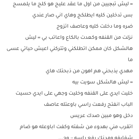
= ليش تبچيين من اول ما عقد عليج هو كلج ما يلمسج
بس تدخلين كليه ايطلكج وهاي اني صار عندي
ضره وما دخلت كليه وعاصف اتزوج
نزلت من القنفه وكعدت بالكاع واعاتب بي = ليش
هالشكل كان ممكن اتطلكني وتتركني اعيش حياتي عسى
ما
مهدي يذبحني هم اهون من ذبحتك هاي
= ليش هالشكل سويت بيه
خليت ايدي على القنفه وخليت وجهي على ايدي حسيت
الباب انفتح رفعت راسي باوعتله عاصف
دخل وهو مبين صدك عريس
اتقرب مني بهدوء من شفته وكفت اباوعله هو ضام
شفايفه ومدنك رفع راسه :: وج...