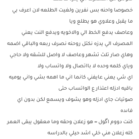
خصوصا واحنه بس نفرين ولغيت الطلعه لان اعرف بي
ما يقبل وعلاوي هو يطلع ويا
وعاصف يدفع الخط الي والاخويه ويدفع النت يعني
المصرف الي يدزه نكتل روحنه نصرف ربعه والباقي اضمه
وهاي صار تلث تشهر وعاصف لا واصل للشقه ولا حاجي
وياي كلمه وحده لا بااتصال ولا واتساب ولا
اي شي يعني عايفني كانما اني ما اهمه بشي واني يوميه
باقيه ادزله اعتذار ع الواتساب حتى
صوتيات جاي ادزله وهو يشوف ويسمع لكن بدون اي
فاىده
كنت دووم اگول = هو زعلان وحقه وما معقول يبقى العمر
كله زعلان مني خلي اشد حيلي بالدراسه