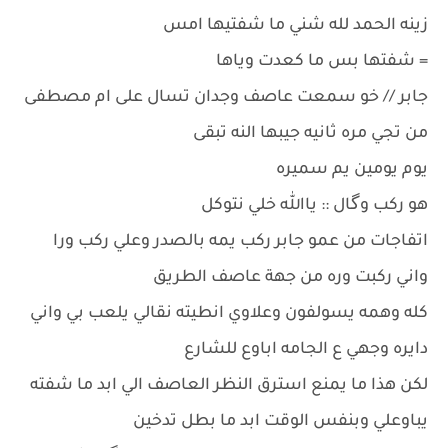
زينه الحمد لله شني ما شفتيها امس
= شفتها بس ما كعدت وياها
جابر // خو سمعت عاصف وجدان تسال على ام مصطفى
من تجي مره ثانيه جيبها النه تبقى
يوم يومين يم سميره
هو ركب وگال :: ياالله خلي نتوكل
اتفاجات من عمو جابر ركب يمه بالصدر وعلي ركب ورا
واني ركبت وره من جهة عاصف الطريق
كله وهمه يسولفون وعلاوي انطيته نقالي يلعب بي واني
دايره وجهي ع الجامه اباوع للشارع
لكن هذا ما يمنع استرق النظر العاصف الي ابد ما شفته
يباوعلي وبنفس الوقت ابد ما بطل تدخين