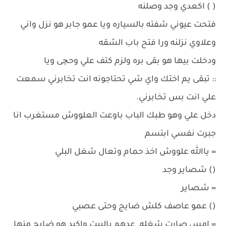
( ) اكعدي وجد وصلنه
فتحت عيوني شفته بالسياره ويا عمو جابر هو نزل واني
وعلاوي نزلنه ورا فتح باب الشقه
ودخلت بيها هو بقى بره ولزم كتف علي وحچى ويا
:: تبقى يم اختك واي شي تحتاجونه انت تخابرني سمعت
علي انت بس تخابرني.
دخل علي وهو طبك الباب باوعت العلووش مستغرب انا
جبرت نفسي ابتسم
= ياالله علووش اخذ حمام وتعال شغل البلي
() شصاير وجد
= شصاير
() عمو عاصف كلش ضايج وحتى عصبي
= امس صارت شغله. عدهم بالبيت واكيد هو ضايج منها