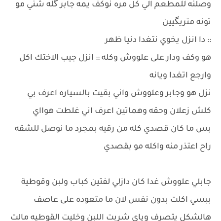
وصلنه للمطعم الي كل مره نوكف يمه جابر گله شني مو
تونه متريگيين
:: دا انزل يخوي نتغدا دنيا ظهر
هو وكف ودار على علووش وكله :: انزل جيب الاختك اكل
وارجع اتغدا ويانه
نزل هو وجابر وعلووش واني بقيت بالسياره اعرف بي
كلش زعلان وحقه وهماتين اعرف اني غلطت هوااي
بس ما كان قصدي كله من رقيه بمجرد ما نوصل للشقه
راح اعتذر منه واكله مو بقصدي
جابلي علووش غدا كان دازلي لفتين كباب ولبن وقوطية
ببسي اكلت بدون نفس لان ما متعوده على عاصف
هالشكل يتصرف وياي شربت اللبن وخليت القوطيه مالت