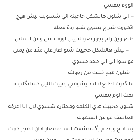
الووم بنفسي
= اني شلون هالشكل حاجيته اني شسويت ليش هيج
اتهورت شراح يسوي شنو ردة فعله
طلع وين راح يجوز بغرفة بيبي اووف مني ومن الساني
= ليش هالشكل حچييت شنو اغار علي مثلا من يمتى
مو سوا الي الي محد مسوي
شلون هيج قللت من رجولته
ما گدرت اطلع لا احد يشوفني بقييت الليل كله اتگلب ما
نمت الوم بنفسي
شلون حچييت هاي الكلمه ومحتاره شسوي لان انا اعرفه
العاصف مو من السهوله
يسامح ويضم بگلبه شفت الساعه صار اذان الفجر كمت