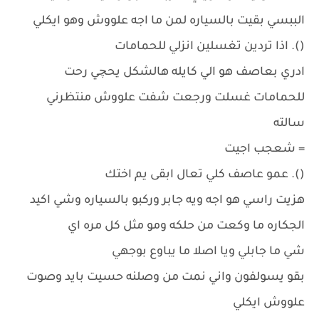
الببسي بقيت بالسياره لمن ما اجه علووش وهو ايكلي
(). اذا تردين تغسلين انزلي للحمامات
ادري بعاصف هو الي كايله هالشكل يحچي رحت
للحمامات غسلت ورجعت شفت علووش منتظرني
سالته
= شعجب اجيت
(). عمو عاصف كلي تعال ابقى يم اختك
هزيت راسي هو اجه ويه جابر وركبو بالسياره وشي اكيد
الجكاره ما وكعت من حلكه ومو مثل كل مره اي
شي ما جابلي ويا اصلا ما يباوع بوجهي
بقو يسولفون واني نمت من وصلنه حسيت بايد وصوت
علووش ايكلي