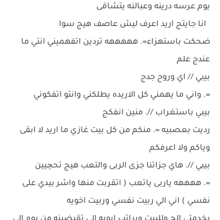
يوم عرسه درينه وعبالنه يتشاقى
انا جايتج اريد اعرف ليش عاصف هيج سوا
ضحكت باستهزاء=. هههههه تردين اتفهميني انتي ما
عندج علم
بيبي // اي وروح جدج
=. واني ما يهمني كل الاريده يطلكني وانتو اتفكوني
بيبي باستغراب //. منين انفكج
رديت بعصبيه =. منكم من كل بيت غازي ما اريد لا ابقى
وياكم ولا اعرفكم
بيبي //. هاي جزاتنا جزى الربى والتعب هيج تحچيين
=. ههههه ياربى ياتعب ( اتقربت منها واشر بيدي على
نفسي ) اني الي ربيت نفسي وربيت اخويه
بخدمتي الج وللبيت وبراتب ابويه الي تقبضينه من يوم الي