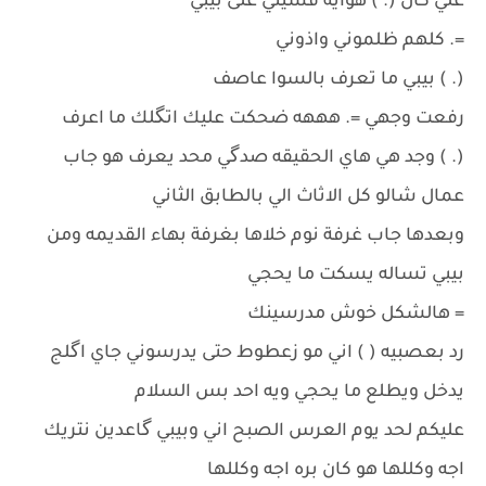
علي كال (. ) هوايه قسيتي على بيبي
=. كلهم ظلموني واذوني
(. ) بيبي ما تعرف بالسوا عاصف
رفعت وجهي =. هههه ضحكت عليك اتگلك ما اعرف
(. ) وجد هي هاي الحقيقه صدگي محد يعرف هو جاب
عمال شالو كل الاثاث الي بالطابق الثاني
وبعدها جاب غرفة نوم خلاها بغرفة بهاء القديمه ومن
بيبي تساله يسكت ما يحجي
= هالشكل خوش مدرسينك
رد بعصبيه ( ) اني مو زعطوط حتى يدرسوني جاي اگلج
يدخل ويطلع ما يحجي ويه احد بس السلام
عليكم لحد يوم العرس الصبح اني وبيبي گاعدين نتريك
اجه وكللها هو كان بره اجه وكللها