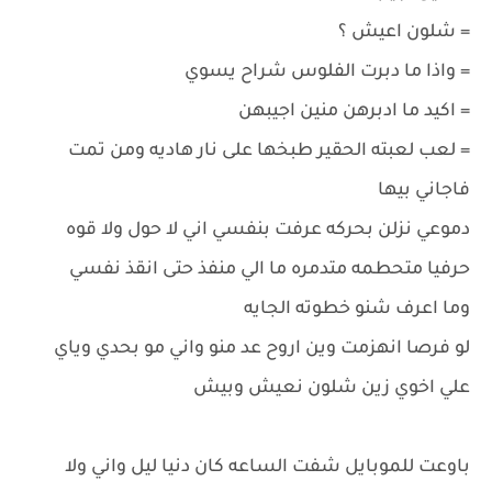
= شلون اعيش ؟
= واذا ما دبرت الفلوس شراح يسوي
= اكيد ما ادبرهن منين اجيبهن
= لعب لعبته الحقير طبخها على نار هاديه ومن تمت
فاجاني بيها
دموعي نزلن بحركه عرفت بنفسي اني لا حول ولا قوه
حرفيا متحطمه متدمره ما الي منفذ حتى انقذ نفسي
وما اعرف شنو خطوته الجايه
لو فرصا انهزمت وين اروح عد منو واني مو بحدي وياي
علي اخوي زين شلون نعيش وبيش
باوعت للموبايل شفت الساعه كان دنيا ليل واني ولا