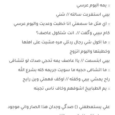
:: يمه اليوم عرسي
بيبي استغربت سالته // شني
:: اي مثل ما سمعتي انا خطبت وعديت واليوم عرسي
كام ىبيبي وگفت //. انت شتكول عاصف؟
:: ما اكول شي رجال ردتلي مره مشيت على اهلها
وخطبتها واليوم اتزوج
بيبي ابتسمت // ياا عاصف يمه تحجي صدك لو تتشاقى
:: ما اتشافى حجيه ما سويت جريمه كله بشرع الله
راح يمشي بيبي وكفته // اوكف فهمتي وين رايح
:: يم الطبابيخ اشوفهم وخاف ناس تجينه
علي يستعطفني () صدگي وجدان هذا الصار واني موجود