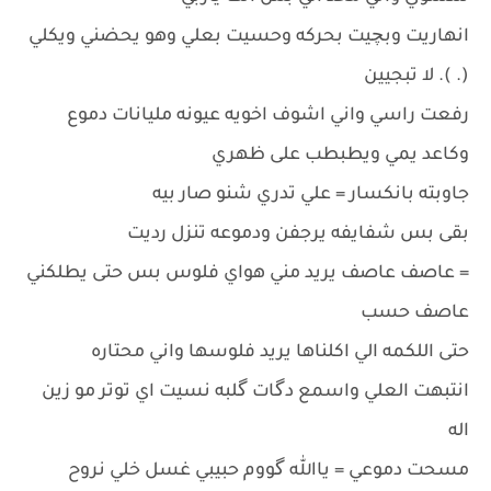
انهاريت وبچيت بحركه وحسيت بعلي وهو يحضني ويكلي
(. ). لا تبجيين
رفعت راسي واني اشوف اخويه عيونه مليانات دموع
وكاعد يمي ويطبطب على ظهري
جاوبته بانكسار = علي تدري شنو صار بيه
بقى بس شفايفه يرجفن ودموعه تنزل رديت
= عاصف عاصف يريد مني هواي فلوس بس حتى يطلكني
عاصف حسب
حتى اللكمه الي اكلناها يريد فلوسها واني محتاره
انتبهت العلي واسمع دگات گلبه نسيت اي توتر مو زين
اله
مسحت دموعي = ياالله گووم حبيبي غسل خلي نروح