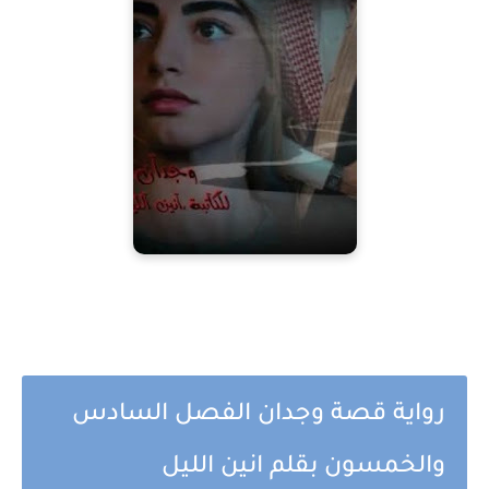
رواية قصة وجدان الفصل السادس
والخمسون بقلم انين الليل