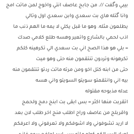
بيبي وگفت //. من جابج عاصف انتي واخوج لمن ماتت امج
وانا گتله هاي بت سعدي وابن سعدي اول وتالي
يطلعون مثله. وهو ما قبل يكلي لا يمه ما الهم ذنب ما
اذب لحمي بالشارع واتعير وهسه طلع كلامي صدك
= بلي هو هذا الصح اني بت سعدي الي تكرهينه كلكم
تكرهونه وتردون تنتقمون منه حتى وهو ميت
حتى من ابنه كتل اخو ومن مرته ماتت ردتو تنتقمون منه
بيه اني وانتقمتو سويتو السويتو واني هسه
عدله مذبوحه مقتوله
اتقربت منها اكثر = بس ابقى بت ابنج دمج ولحمج
واقربلج من عاصف وراح اطلب منج اخر طلب لان بعد
لا اريد تشوفوني ولا اشوفكم ولا تعرفوني ولا اعرفكم