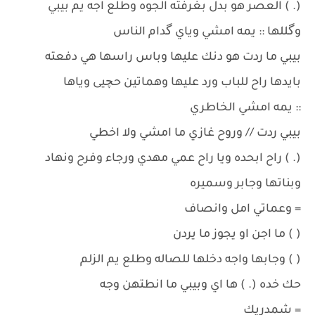
(. ) العصر هو بدل بغرفته الجوه وطلع اجه يم بيبي
وگللها :: يمه امشي وياي گدام الناس
بيبي ما ردت هو دنك عليها وباس راسها هي دفعته
بايدها راح للباب ورد عليها وهماتين حچيى وياها
:: يمه امشي الخاطري
بيبي ردت // وروح غازي ما امشي ولا اخطي
(. ) راح ابحده ويا راح عمي مهدي ورجاء وفرح ونهاد
وبناتها وجابر وسميره
= وعماتي امل وانصاف
( ) ما اجن او يجوز ما يردن
( ) وجابها واجه دخلها للصاله وطلع يم الزلم
حك خده (. ) ها اي وبيبي ما انطتهن وجه
= شمدريك