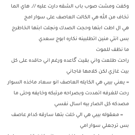
وكفت ومشت صوب باب الشقه دارت عليه //. هاي الما
تخاف من الله هي الكالت العاصف على سوار امج
هي ال اطت ابتها وحجت الصدك ونچلت ابتها الخاطرج
بس انتي منين اتطلبينه نكاره ابوج سعدي
ما نظف للموت
راحت طلعت واني بقيت گاعده ورغم اني حاقده على كل
بيت غازي لكن كلامها فاجاني
= يعني بيبي هي الكايله العاصف انو سعاد ماخذه السوار
رحت للغرفه اتمددت وبصراحه مرتبكه وخايفه وحتى ما
مصدكه كل الصار بيه اسال نفسي
= معقوله بيبي هي الي خلت بتها سارقه كدام عاصف
بس ترجعلي سوار امي