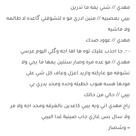
مهدي // شني يمه ما تدرين
بيبي بعصبيه // منين ادري مو ه لتشوفني گاعده لا طالعه
ولا ماشيه
مهدي // عوود صدك
- •. جا اجذب عليك توه ها اها اجه وگلي اليوم عرسي
مهدي // مو عده مره وصار سنتين يمها ما يجي ولا
نشوفه مو عاركنه واريد اعزل وعاف كل شي على
مودها هسه هنوب خطبله وحده ومحد يدري بي
بيبي // حالي من حالك
راح مهدي اني ويه بيبي كاعدين بالغرفه ومحد اجه ولا مر
ولا سال بس غازي جاب صينية غدا البيبي
= وشصار