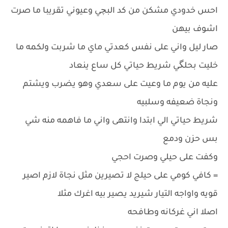
احس خدودي مشكن من كد البچي وعيوني تقريبا ما صرت
اشوف بيهن
صار ليل واني على نفس كعدتي ماي ما شربت ولكمه ما
خليت بحلگي شريط حياتي كل ساع ينعاد
عليه من يوم ما وعيت على سعدي وهو يضرب ويشتم
ونجاة ضعيفه وسلبيه
شريط حياتي الي ابتدا وانتهى واني ما فاهمه منه شي
بس حزن ودمع
وكفت على حيلي وصرت احجي
= كافي كومي على حيلج لا تصيرين مثل نجاة لازم اصير
قويه واواجه التيار شيريد يصير بيه اغرك مثلا
اصلا اني غركانه وطافحه