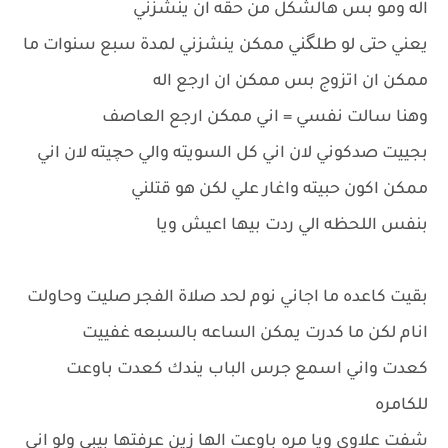
اله ومو بس هالشكل من حقه ان ينشزني
يعني حتى لو طلگني ممكن ينشزني لمدة سبع سنوات ما
ممكن ان اتزوج بس ممكن ان ارجع اله
وهنا سالت نفسي = اني ممكن ارجع العاصف
بجييت صدكوني لان اني كل السويته والي حچيته لان اني
ممكن اكون حبيته واغار علي لكن هو قتلني
بنفس اللحظه الي ردت بيها اعيش ويا
بقيت كاعده ما اجاني نوم لحد صلاة الفجر صليت وحاولت
انام لكن ما كدرت يمكن الساعه بالسبعه غفييت
كعدت واني اسمع جرس الباب يندك كعدت باوعت
للكامره
شفت علاوي ويا مره باوعت الها زين عرفتها بيبي ولو اني