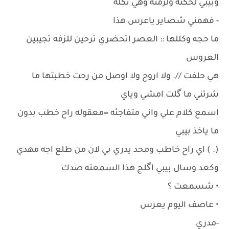
وبيبي لحكته ولزمته وهي تكله
- فهمني شصاير ياعرس هذا
ما حجه وكللها :: العصر اتحضري ترحين للزفه تجيبين
العروس
هي حلفت //. ولا اروح ولا اوصل من رحت خطبتها ما
شرتني ما گلت امشي وياي
اسمع كلام علي واني متفاجئه =معقوله راح خطب بدون
ما ياخذ بيبي
(. ) اي راح خاطب ومحد يدري بي لان من طلع اجه مهدي
وكعد وسال بيبي اگلج هذا السمعته صدك
• شسمعت ؟
• عاصف اليوم يعرس
-مدري