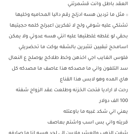
العقد باطل وانت قشمرتني
:: مثل ما تردين هسه ادزلج رقم داليا المحاميه وخليها
تشتكي عليه شوفي ولج لا تفكرين اعبرلج كلمه حجيتيها
بحقي لو غلطه غلطتيها عليه انتي هسه عدوتي ولا يمكن
اسامحج تبقيين تنثبرين بالشقه بوكت ما تحضريلي
فلوس الغايب اجي اخذهن وخط طلاكج يوصلج ع النعال
سد التلفون واني ما مصدكه هذا عاصف ما مصدكه كل
هاي المده وهو لابس هذا القناع
رحت لا اراديا فتحت الخزنه وطلعت عقد الزواج شفته
100 الف دولار
يعني اني شكد غبيه ما باوعتله
قريته واني بس اسب واشتم بعاصف
شفت الذهب والعشر ملايين الي لحد هسه انا ما صارفه