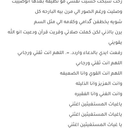
رحت سبحت حسيت نفسي مو نظيفه بعدها اتوضييت
وصليت ورغم الصور الي مرن بيه البارحه كل
شويه يخطفن گدامي وكلامه الي مثل السم
يرن بااذني لكن كملت صلاتي وقريت قرآن ودعيت انو الله
يقويني
رفعت ايدي بالدعاء واردد. =. اللهم انت ثقتي ورجاىي
اللهم انت ثقتي ورجاىي
اللهم انت القوي وانا الضعيفه
وانت العزيز وانا الذليله
وانت الغني وانا الفقيره
ياغياث المستغيثين اغثني
ياغياث المستغيثين اغثني
يا غياث المستغيثين اغثني