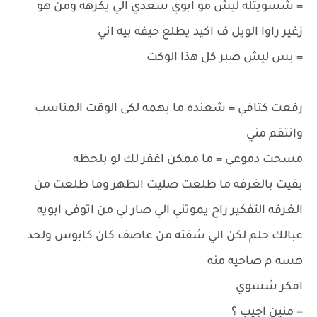
= شسويتله ليش مو ابوي سعدي الي يكرهه ومن هو
زغير راوا الويل ف اكيد يطلع حيفه بيه اني
= بس ليش صبر كل هذا الوكت
رفعت كتافي = شعنده ما يهمه لكى الوقت المناسب
وانتقم مني
مسحت دموعي = ما ممكن اغفر لك لو بلحظه
بقيت بالغرفه ما طلعت صليت الظهر وما طلعت من
الغرفه التفكير راح يموتني الي صار لي من اتوفى ابويه
عبالك حلم لكن الي شفته من عاصف كان كابوس ولحد
هسه م صاحيه منه
افكر شسوي
= منين اجيب ؟