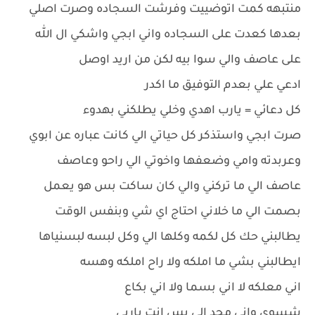
منتبهه كمت اتوضييت وفرشت السجاده وصرت اصلي
بعدها كعدت على السجاده واني ابجي واشكي ال الله
على عاصف والي سوا بيه لكن من اريد اوصل
ادعي علي بعدم التوفيق ما اكدر
كل دعائي = يارب اهدي وخلي يطلكني بهدوء
صرت ابجي واستذكر كل حياتي الي كانت عباره عن ابوي
وعربدته وامي وضعفها واخوتي الي راحو وعاصف
عاصف الي ما تركني والي كان ساكت بس هو يعمل
بصمت الي ما خلاني احتاج اي شي وبنفس الوقت
يطالبني حك كل لكمه وكلها الي وكل لبسه لبسنياها
ايطالبني بشي ما املكه ولا راح املكه وهسه
اني معلكه لا اني بسما ولا اني بكاع
شسوي واني محد الي بس انت ياربي