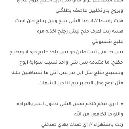
اصلا اليسالكم كولو ماتو بس اريد احلفج بروح غازي
وبروح بدر تخليين عاصف يطلگني
هزت راسها // لا هذا الشي بينج وبين رجلج جان اجيت
هسه ردت اعرف منج ليش رجلج اخذله مره
عليج شسويتي
بس طلعتي تستاهلين مو بس ياخذ عليج مره لا ويطيح
حظج. ما متندمه بس شي واحد نسيت سواية ابوج
وحسبتج مثلج مثل ابن بدر بس انتي ما تستاهلين جلبه
مثل ابوج وحل اليصير بيج انا من الشمات
=. ادري بيكم كلكم نفس الشي تدعون الخير والبراءه
وانتو ما تخافون من الله
ردت باستهزاء // اي صدك بهاي صدكتي