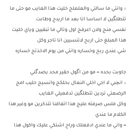
:: وانتي ما سالتي والعلملج خليت هذا الغايب مو حتى ما
تتطلگين لا اساسا انا بعد ما اريدج وطابت
نفسي منج ولان اعرفج اول وتالي ما تبقيين وياي خليت
هذا المبلغ حتى اربح لاتنسيين انا تاجر وكل
شي عندي ربح وخساره وانتي من يوم الاخذتج خساره
جاوبت بحده = مو من اگول حقير محد يصدگني
:: انچبي لا اجي اخلي النعال بحلكج وانسيج حليب امج
الرضعتي تردين تتطلگين تدفعيلي الغايب
وكل فلس صرفته عليج هذا اتفاقنا تتذكرين مو وغير هذا
الكلام ما عندي
= واني ما عندي ادفعلك وراح اشتكي عليك واكول هذا