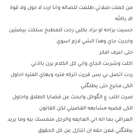
من كملت صلاتي طلعت للصاله وانا اردد لا حول ولا قوة
الا باالله
حسيت براحه او براد بكلبي رحت للمطبخ سلكت بيضتين
وخدرت جاي وهذا الشي لازم اسوي
حتى اعرف افكر
اكلت وشربت الجاي واني كل الكلام يرن بااذني
ردت اتصل بي بس قررت اتركه فتره وبهاي الفتره احاول
الكى مخرج حتى يطلگني
صرت اكتب ع الگوكل وابحث عن قضايا الطلاق واحاول
الكى قضيه مشابهه القضيتي لكن القانون
العراقي بما انه اني العايفه والرجل متمسك بيه وما يريد
يطلگني فمن حقه ان اتنازل عن كل الحقوق