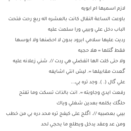
لازم اسميها ام ابويه
باوعت الساعة النقال كانت بالعشره اله ربع رحت فتحت
الباب دخل علي وبيبي ورا سلمت عليه
رديت عليها سلامي ابرود بدون لا احضنها ولا ابوسها
فقط گتلها = هلا حجيه
ولا حتى كلت الها اتفضلي هي ردت //. شني زعلانه عليه
گعدت مقابيلها =. ليش انتي اشايفه
علي گال (. ). وجد تره بي...
رفعت ايدي وجاوبته =. انت بالذات تسكت وما تفتح
حلگك بكلمه بعدين شغلي وياك
بيبي بعصبيه //. اگلج على كيفج تره محد دره بي من خطب
ومن عد وعقد يدخل ويطلع ما يحجي لحد