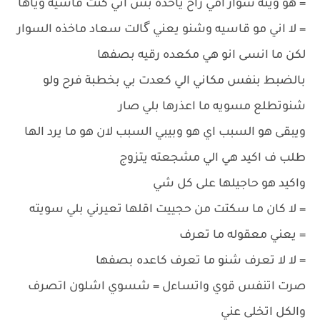
= هو وينه سوار امي راح ياخذه بس اني كنت قاسيه وياها
= لا اني مو قاسيه وشنو يعني گالت سعاد ماخذه السوار
لكن ما انسى انو هي مكعده رقيه بصفها
بالضبط بنفس مكاني الي كعدت بي بخطبة فرح ولو
شنوتطلع مسويه ما اعذرها بلي صار
ويبقى هو السبب اي هو وبيبي السبب لان هو ما يرد الها
طلب ف اكيد هي الي مشجعته يتزوج
واكيد هو حاجيلها على كل شي
= لا كان ما سكتت من حجييت اقلها تعيرني بلي سويته
= يعني معقوله ما تعرف
= لا لا تعرف شنو ما تعرف كاعده بصفها
صرت اتنفس قوي واتساءل = شسوي اشلون اتصرف
والكل اتخلى عني