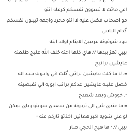
امي ماتت لا تسوون نفسكم كرماء انتو
مو اصحاب فضل عليه لا انتو مجرد واجهه تبينون نفسكم
گدام الناس
عود شوفونه مربيين الايتام اولاد ابنه
بيبي تهز بيدها // هاي كلها احنه خلف الله عليج طلعنه
عايشين براتبج
=. لا ما كلت عايشين براتبي گلت اني واخويه محد اله
فضل علينه عايشين عدكم براتب ابويه الي تقبضينه
•. خووش وبعد شعدج
= ما عندي شي الي تردونه من سعدي سويتو وياي يمكن
لو علي شويه اكبر هماتين اخذتو ثاركم منه •
بيبي // • ها هيج الحچي صار