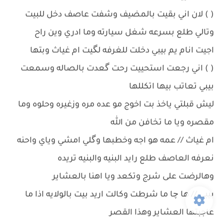
( ) لان اني بقيت بالمضيف وشفت عاصف دخل للبيت
وتالي طلع بسرعه شغل سيارته وما ادري وين راح
اجيت انام يم بيبي دخلت للغرفه لگيت ام غياث وبتها
( ) اني رجعت استحييت رحت گعدت بالصاله وسمعت
بيبي تعاتب بيها اتكللها
ليش قبلتي ياخذ بت اخوج مو عده مره وزغيره وحلوه وما
مقصره ويا ما تخافن من الله
ام غياث // عمه هو اجه وخطبها وگلي امشي وياي واحنه
نعرفه العاصف طلع رايد البنيه والبنيه تريده
وهالرضت على شرج وتكعد ويا اهنا بالعشاير
بيبي // ها چا ما شرطت وكالت اريد بيت بالولايه اذا ما
عاجبتها العشاير وهذا القصر