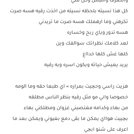
والصرف واللبس وكل شي
كل هذا نسيته بلحظه نسيته من اخذت رقيه هسه صرت
تكرهني وما ارهملك هسه صرت ما تريدني
هسه تدور وياي ربح وخساره
لعد كلامك نظراتك سوالفك وين
كلها غش كلها خدااع
يريد يعيش حياته ويكون اسره ويه رقيه
هزيت راسي وحچيت بمراره = اي طبعا حقه وما الومه
خصوصا واني مو مثل رقيه بنظر الناس مطلقه
من بهاء وكدامه مغتصبني غزوان ومطلكني بهاء
بچييت هوااي يمكن ما بقى دمع بعيوني ويمكن بعد ما
اعرف على شنو ابچي