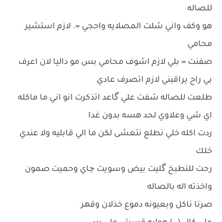
للصاله
هو وكف واني شلت المصلايه واحجي =. لازم استشير
محامي
صفنت = بلي لازم اشوف محامي بس مو داليا لان اعرف
بي راح يراقبني لازم اتصرف عادي
طلعت للصاله شفت علي گاعد اتذكرت انو اني ما ماكله
اي شي وعلاوي لحد هسه بدون غدا
ردت اكله خلي نطلع نتعشى لكن ما الي قابليه ولا عندي
خلك
رحت للنطبخ گليت بيض وسويت چاي وحميت صمون
واخذته اله بالصاله
صرنا ناكل وبعيونه دموع خذلان وقهر