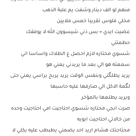
منهم لو الف دينار وشفت يم علبة الذهب
مخلي فلوس تقريبا خمس ملايين
عضيت ايدي = بس ذني شيسوون الله لا يوفقك
حطمتني
شسوي محتاره لازم احصل ع الطلاك واساسا اني
سمعته هو الي بعد ما يريدني يعني هو
يريد يطلگني وبنفس الوقت يريد يربح براسي يعني حتى
لگمة الاكل الي صارفها عليه حاسبها
ويريد يطلعها بالمؤخر
صرت ابجي محتاره شسوي احتاجيت امي احتاجيت وحده
من خالاتي احتاجيت ابويه
محتاجتك هشام اريد احد يضمني يطبطب عليه يكلي لا