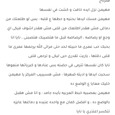
هترتاح
مهيمن نزل ايده خافت و كشت في نفسها
مهيمن مسك ايدها بحنيه و حطها ع قلبه : بس لو طلعتك من
دماغى مش هقدر اطلعك من قلبى مش هقدر اشوف فيكى اي
وجع او رصاصه ، الرصاصه قبل ما هتصيبك هتصبنى ، نايا انا
بحبك حب عمرى ما حبيته لحد حتى مراتى الله يرحمها عمرى ما
قلبى دقلها ، ياريت تقدرى حبى ليكى و ترحمى قلبى
نايا كان نفسها تترمى في حضنه بس عنادها و كبريائها منعوها
سحبت ايدها و اديته ضهرها : مش هسيييب المركز يا مهيمن
خليك معايا ع الوضع ده
مهيمن بعصبيه خبط العربيه بأيده جامد : و انا مش هقبل
بالوضع ده ، و افضل كمان مع واحده عنيده و دماغها عايزه
تتكسر اعتذري يا نايا