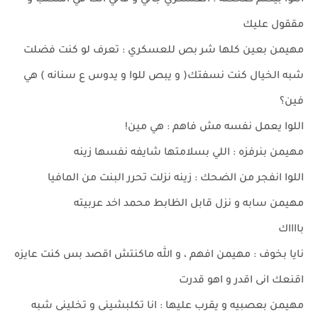
اللوا بيكتم ضحكته : العسكري جالي و قالي انك في المكتب و
مققول عليك
مهيمن بعين كلها شر بص للعسكري : تعرف لو كنت فضلت
شبه الخيال كنت نسفتك( و يبص للوا و يدوس ع سنانه ) هي
فين؟
اللوا يعمل نفسه مش فاهم : هي مين!
مهيمن بنرفزه : اللي بسلامتها شايفه نفسها زينه
اللوا انفجر من الضحك : زينه نزلت تحرر البنت من المافيا
مهيمن سابه و نزل قابل الظابط محمد اخد عربيته
بااااك
نايا بخوف : مهيمن افهم ، و الله ماكنتش اقصد بس كنت عايزه
اقنعك انى اقدر و اهو قدرت
مهيمن بعصبيه و يقرب عليها : انا تكلبشينى و تخلينى شبه