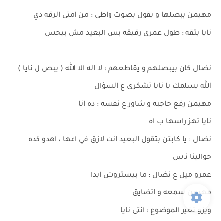
مهيمن يبصلها و يقول بصوت واطى : من امتى الرقه دي
نايا بثقه : طول عمرى رقيقه بس البعيد مش بيحس
نضال كان بيبصلهم و يقاطعهم : لا اله الا الله ( يبص ل نايا )
الله يسلمك يا نايا تشكرى ع السؤال
مهيمن رفع حاجبه و شاور ع نفسه : ده انا
نايا تهز راسها ب اه
نضال : يا كابتن بتقول البعيد انت لازق في امها ، اهدو كده
حوالينا ناس
عمرو ميل ع نضال : ما بيستروش ابدا
مهيمن سمعه و اتضايق
ويزو تغير الموضوع : انتى نايا