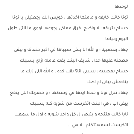
لوحدها
توتا كانت خايفه و مامتها اخدتها : كويس انك رجعتيلى يا توتا
حسام بتريقه : لا واضح يفرق معاكى رجوعها اووي ما انتى طول
اليوم رمياها
جهاد بعصبيه : و الله انا ببقى سيباها في اكبر حضانه و ببقى
مطمنه عليها جدا ، شايف البنت بقت عامله ازاي بسببك
حسام بعصبيه : بسببي انا؟ بقت كده ، و الله اللى زيك ما
ينفعش يبقى ام اصلا
جهاد تنزل توتا و تحط ايدها في وسطها : و حضرتك اللى ينفع
يبقى اب ، هي البنت اتخرست من شويه كله بسببك
نايا كانت متنحه و بتبص ل كل واحد شويه و اول ما سمعت
اتخرست لسه هتتكلم : لا هي ...