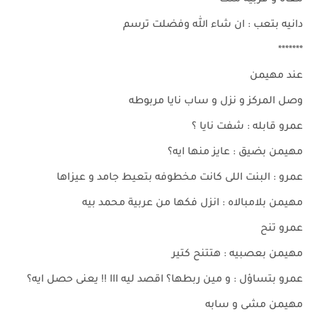
معاه و قربيه منك
دانيه بتعب : ان شاء الله وفضلت ترسم
*******
عند مهيمن
وصل المركز و نزل و ساب نايا مربوطه
عمرو قابله : شفت نايا ؟
مهيمن بضيق : عايز منها ايه؟
عمرو : البنت اللى كانت مخطوفه بتعيط جامد و عيزاها
مهيمن بلامبالاه : انزل فكها من عربية محمد بيه
عمرو تنح
مهيمن بعصبيه : هتتنح كتير
عمرو بتساؤل : و مين ربطها؟ اقصد ليه ااا !! يعنى حصل ايه؟
مهيمن مشى و سابه