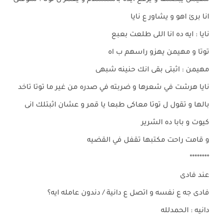
مهيمن يبصلها و يرفع ايده باستسلام و يغمز ل توتا : شوفتى
انا برئ اهو و يشاور ع نايا
نايا : ايه ده انا اللى طلعت بعبع
توتا و مهيمن يهزو راسهم ب اه
مهيمن : اثبتى بقى انك حنينه شبهى
نايا هرشت في شعرها و ضربته في صدره من غير ما توتا تاخد
بالها و تقول ل توتا معاكى طبعا يا قمر و عشان اثبتلك انى
كيوت و بابا ده الشرير
و قامت راحت مكتبها تقفل في القضيه
********
عند فادى
فادى جه ع نفسه و اتصل ع دانية / دندون عامله ايه؟
دانيه : الحمدلله