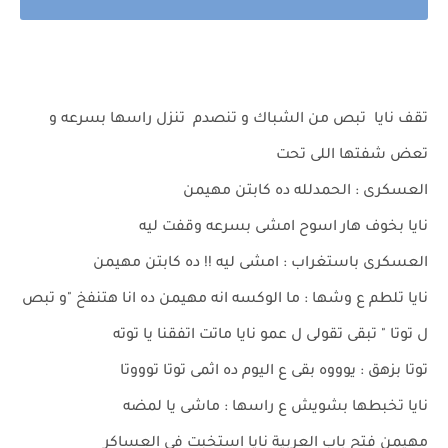
تقف نايا تبص من الشباك و تنصدم تنزل راسها بسرعه و
تعض شفتها اللى تحت
العسكرى : الحمدلله ده كابتن مهيمن
نايا بخوف هار اسوح امشى بسرعه وقفت ليه
العسكرى باستغراب : امشى ليه !! ده كابتن مهيمن
نايا تلطم ع وشها : ما الوكسه انه مهيمن ده انا هتنفخ "و تبص
ل توتا " تبقى تقولى ل عمو نايا ماتت اتفقنا يا توته
توتا بزهق : يوووه بقى ع اليوم ده اثمى توتا توووتا
نايا تخبطها بشويش ع راسها : ماشى يا لمضه
مهيمن فتح باب العربية نايا استخبت في العساكر