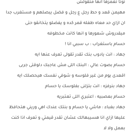
توتا تغمزها انها متقولش
مهيمن قعد و حط رجل ع رجل و فضل يبصلهم و مستغرب جدا
ان ازاي حد معاه طفله قمر كده و يفضلو يتخانقو حتى
ميقدروش شعورها و انها كانت مخطوفه
حسام باستغراب : ب سببي انا !
جهاد : انت يادوب بنك تقدر تقولى تعرف عنها ايه
حسام بصوت عالي : البنك اللى مش عاجبك دلوقتى جربى
اقعدى يوم من غير فلوسه و شوفي نفسك هيحصلك ايه
جهاد بنرفزه : انت بتزلنى بفلوسك يا حسام
حسام بعصبيه : اعتبري اللى تعتبريه
جهاد بغباء : ماشي يا حسام و بنتك عندك اهي وريني هتحافظ
عليها ازاي انا هسيبهالك عشان تقدر قيمتي و تعرف اذا كنت
بعمل ولا لا