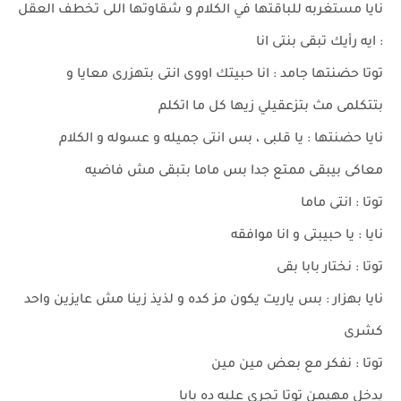
نايا مستغربه للباقتها في الكلام و شقاوتها اللى تخطف العقل
: ايه رأيك تبقى بنتى انا
توتا حضنتها جامد : انا حبيتك اووى انتى بتهزرى معايا و
بتتكلمى مث بتزعقيلي زيها كل ما اتكلم
نايا حضنتها : يا قلبى ، بس انتى جميله و عسوله و الكلام
معاكى بيبقى ممتع جدا بس ماما بتبقى مش فاضيه
توتا : انتى ماما
نايا : يا حبيبتى و انا موافقه
توتا : نختار بابا بقى
نايا بهزار : بس ياريت يكون مز كده و لذيذ زينا مش عايزين واحد
كشرى
توتا : نفكر مع بعض مين مين
يدخل مهيمن توتا تجرى عليه ده بابا