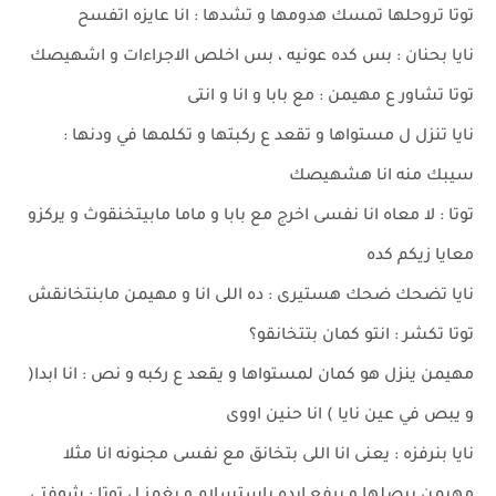
توتا تروحلها تمسك هدومها و تشدها : انا عايزه اتفسح
نايا بحنان : بس كده عونيه ، بس اخلص الاجراءات و اشهيصك
توتا تشاور ع مهيمن : مع بابا و انا و انتى
نايا تنزل ل مستواها و تقعد ع ركبتها و تكلمها في ودنها :
سيبك منه انا هشهيصك
توتا : لا معاه انا نفسى اخرج مع بابا و ماما مابيتخنقوث و يركزو
معايا زيكم كده
نايا تضحك ضحك هستيرى : ده اللى انا و مهيمن مابنتخانقش
توتا تكشر : انتو كمان بتتخانقو؟
مهيمن ينزل هو كمان لمستواها و يقعد ع ركبه و نص : انا ابدا(
و يبص في عين نايا ) انا حنين اووى
نايا بنرفزه : يعنى انا اللى بتخانق مع نفسى مجنونه انا مثلا