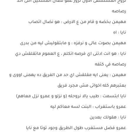
نروح المستشفى الاول نزور عمو نضال المسكين اللى اخد
رصاصه
مهيمن بخضه و قام من ع الارض : هو نضال اتصاب
نايا : اه
مهيمن بصوت عالى و نرفزه : و مابتقوليش ليه من بدرى
نايا : هو انت ادتنى اي فرصه اتكلم ، ع العموم ماتقلقش دي
رصاصه في كتفه
مهيمن : يعنى ايه مقلقش اي حد من الفريق ده يهمنى اووى و
بعتبرهم كله اخواتى مش مجرد فريق
نايا ابتسمت : طيب يالا نروحله (و نزلو و عمرو نزل معاهم)
عمرو باستغراب : البنت لسه معاكم ليه
نايا : هقولك بعدين
عمرو فضل مستغرب طول الطريق وجود توتا مع نايا