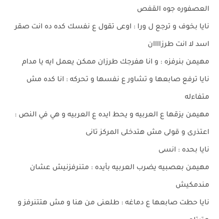
العصفوره جوه القفص
نايا بخوف و ترجع ل ورا : اوعى تقول ع نفسك كده ده انت صقر
اسد لا انت طرزاااان
مهيمن بنرفزه : و انا هفرجك طرزان ممكن يعمل ايه يا مدام
نايا ترفع صابعها و تشاور ع نفسها و تحركه : انا كده مش
متفاءله
مهيمن يزقها ع العربيه و يحط ايده ع العربيه و هي في النص :
اعتذرى و قولى مش هتدخلى المركز تانى
نايا بحده : انسى
مهيمن بعصبيه يضرب العربيه بأيده : متنرفزنيش عشان
مندمكيش
نايا حطت صابعها ع دماغه : طلعنى من هنا و مش هتتنرفز و