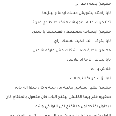
مهيمن بحده : تعااالي
نايا راحتله بشويش مسك ايدها و بينزلها
توتا جريت عليه : عمو انت هتاخد طنط دي فين؟
مهيمن ابتسامه مصطنعه : هفسحها يا سكره
نايا بخوف : انت فكيت نفسك ازاي
مهيمن بنظرة حده : شكلك مش عارفه انا مين
نايا بخوف : لا ما انا عارفتي
فلاش باااك
نايا نزلت عربية الترحيلات
مهيمن طلع المفاتيح بتاعته من جيبه و كان فيها اله حاده
صغيره فتح بيها الكلبش بيفتح الباب كان مقفول بالمفتاح كان
بيحاول يفتحه اول ما اتفتح لقى اللوا في وشه