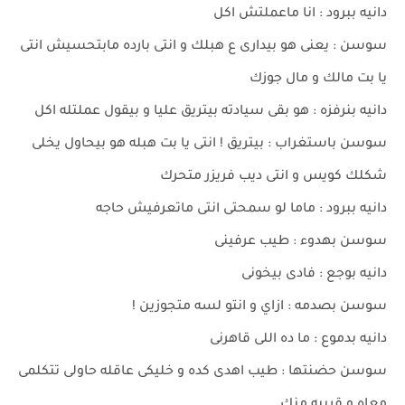
دانيه ببرود : انا ماعملتش اكل
سوسن : يعنى هو بيدارى ع هبلك و انتى بارده مابتحسيش انتى
يا بت مالك و مال جوزك
دانيه بنرفزه : هو بقى سيادته بيتريق عليا و بيقول عملتله اكل
سوسن باستغراب : بيتريق ! انتى يا بت هبله هو بيحاول يخلى
شكلك كويس و انتى ديب فريزر متحرك
دانيه ببرود : ماما لو سمحتى انتى ماتعرفيش حاجه
سوسن بهدوء : طيب عرفينى
دانيه بوجع : فادى بيخونى
سوسن بصدمه : ازاي و انتو لسه متجوزين !
دانيه بدموع : ما ده اللى قاهرنى
سوسن حضنتها : طيب اهدى كده و خليكى عاقله حاولى تتكلمى