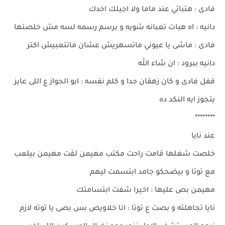
فادى : هتباتي عند ماما ولا اجيلك اخدك
دانيه : اه هبات تعبانه شويه و برسم رسمه لسه مش خلصتها
فادى : ماشى يا عيوني ماتسهريش عشان ماتتعبيش اكتر
دانيه ببرود : ان شاء الله
قفل فادى و كان زهقان جدا و كلم نفسه : ابو الجواز ع اللى عايز
يتجوز ايه النكد ده
********
عند نايا
خلصت شغلها قامت راحت مكتب مهيمن لقت مهيمن بيلعب
مع توتا و بيضحكو جامد ابتسمت ليهم
مهيمن بص عليها : اخيرا شفت ابتسامتك
نايا تجاهلته و بصت ع توتا : انا خلاويص بس بصى يا توته لازم