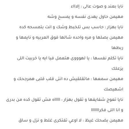
نايا بعند و صوت عالى : إلاااء
مهيمن حاول يهدى نفسه و يمسح وشه
نايا بهزار : حاسب بس تلخبط وشك و انت بتمسحه كده
مهيمن بصلها و مره واحده شالها فوق العربيه و نايمها و
ربطها
نايا تكلم نفسها : يا لهوووى هتعمل فيا ايه يا خربيت اللى
يزعلك
مهيمن سمعها : ماتقلقيش ده انتى قلب قلبى همرجحك و
اشهيصك
نايا تعوج شفايفها و تقول بهزار : اااااه مش تقول كده من بدرى
و انا اللى فكرااااااا
مهيمن بضحك غيظ : لا اوعي تفتكرى غلط و نزل و ساق