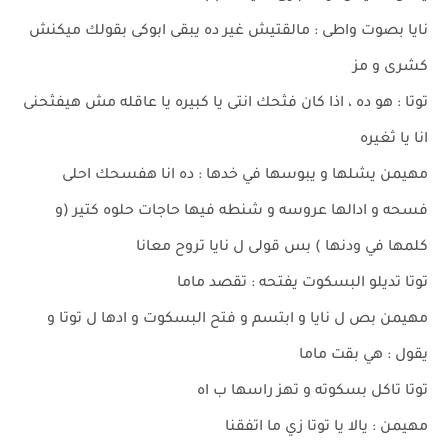
نايا بصوت واطى : مالقتيش غير ده يبقى ابوكى بقولك ميكنش
كشرى و مز
توتا : هو ده ، اذا كان فثحك انتى يا كبيره يا عاقله مش هيفثحنى
انا يا ثغيره
مهيمن يشلها و يبوسها في خدها : ده انا هفسحك احلى
فسحه و ادالها عروسه و شنطه فيها حاجات حلوه كتير (و
كلمها في ودنها ) بس قولى ل نايا تروح معانا
توتا تديلو البسكوت يفتحه : تقصد ماما
مهيمن بص ل نايا و ابتسم و فتح البسكوت و ادها ل توتا و
يقول : هي بقت ماما
توتا تاكل بسكوته و تهز راسها ب اه
مهيمن : يالا يا توتا زي ما اتفقنا