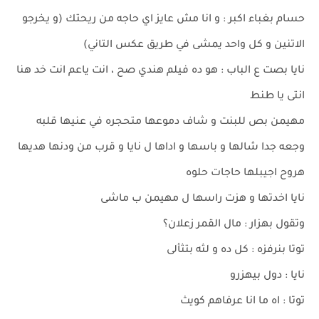
حسام بغباء اكبر : و انا مش عايز اي حاجه من ريحتك (و يخرجو
الاتنين و كل واحد يمشى في طريق عكس التاني)
نايا بصت ع الباب : هو ده فيلم هندي صح ، انت ياعم انت خد هنا
انتى يا طنط
مهيمن بص للبنت و شاف دموعها متحجره في عنيها قلبه
وجعه جدا شالها و باسها و اداها ل نايا و قرب من ودنها هديها
هروح اجيبلها حاجات حلوه
نايا اخدتها و هزت راسها ل مهيمن ب ماشى
وتقول بهزار : مال القمر زعلان؟
توتا بنرفزه : كل ده و لثه بتثألى
نايا : دول بيهزرو
توتا : اه ما انا عرفاهم كويث