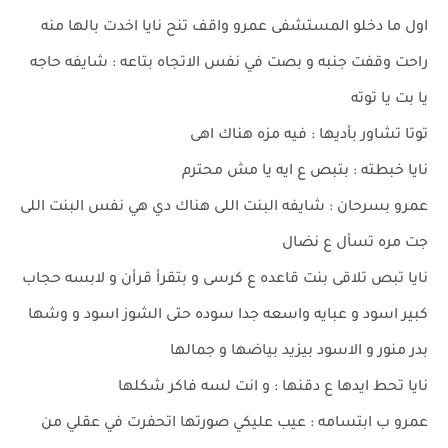
اول ما دخلو المستشفى عمرو واقف تنح نايا اخدت بالها منه
راحت وقفت جنبه و بصت في نفس الاتجاه بتاعه : شايفه حاجه
يا بت يا توته
توتا تشاور بأديها : فيه مزه هناك اهى
نايا خبطته : بتبص ع ايه يا مش محترم
عمرو بسرحان : شايفه البنت اللى هناك دي هي نفس البنت اللى
جت مره تسأل ع نضال
نايا تبص تلاقى بنت قاعده ع كرسى و بتقرأ قرأن و لابسه حجاب
كبير اسود و عبايه واسعه جدا سوده حتى الشوز اسود و وشها
بدر منور و الاسود بيزيد بياضها و جمالها
نايا تحط ايدها ع دقنها : و انت لسه فاكر شكلها
عمرو ب ابتسامه : عيب عليكي صورتها اتحفرت في عقلي من