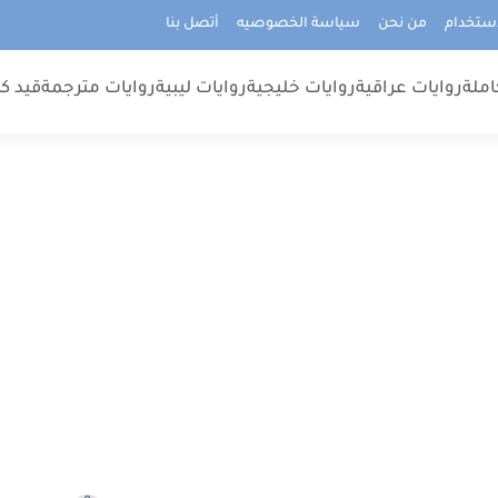
استخدام
من نحن
سياسة الخصوصيه
أتصل بنا
املة
روايات عراقية
روايات خليجية
روايات ليبية
روايات مترجمة
قيد كت