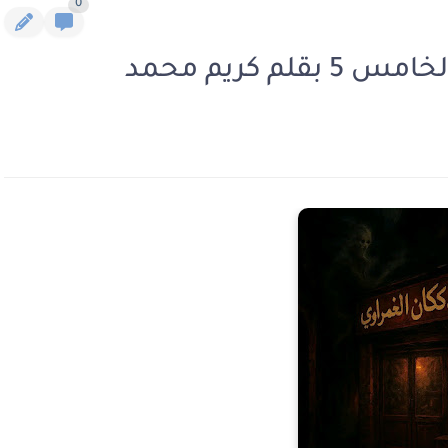
0
م كريم محمد