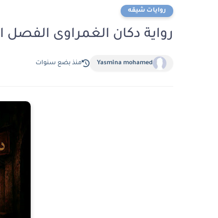
روايات شيقه
رواية دكان الغمراوى الفصل الخامس 5 بقل
Yasmina mohamed
منذ بضع سنوات