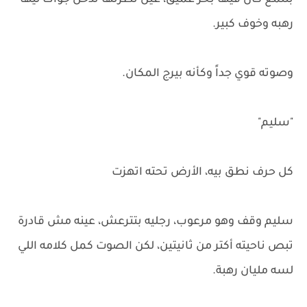
بتلمع كأن فيها بحر عميق، عين نظرتها تدخل جواك ليها
رهبه وخوف كبير.
وصوته قوي جداً وكأنه بيرج المكان.
"سليم"
كل حرف نطق بيه، الأرض تحته اتهزت
سليم وقف وهو مرعوب، رجليه بتترعش، عينه مش قادرة
تبص ناحيته أكتر من ثانيتين، لكن الصوت كمل كلامه اللي
لسه مليان رهبة.