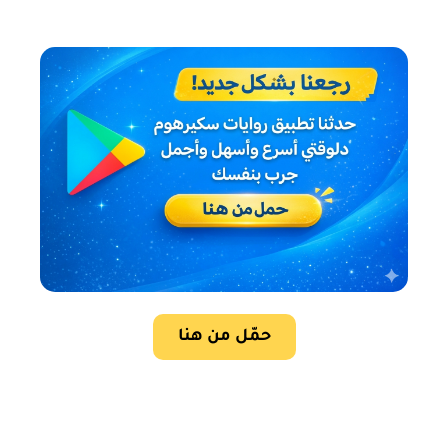
حمّل من هنا