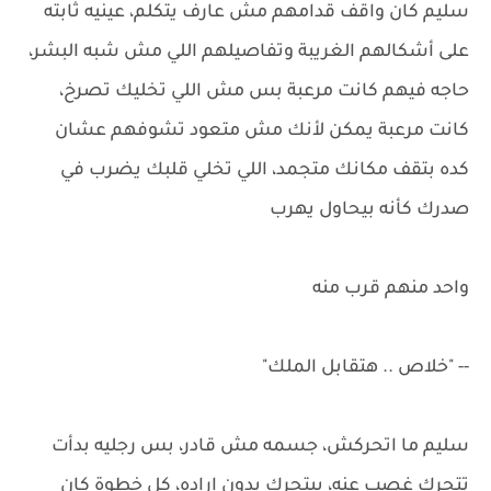
سليم كان واقف قدامهم مش عارف يتكلم، عينيه ثابته
على أشكالهم الغريبة وتفاصيلهم اللي مش شبه البشر،
حاجه فيهم كانت مرعبة بس مش اللي تخليك تصرخ،
كانت مرعبة يمكن لأنك مش متعود تشوفهم عشان
كده بتقف مكانك متجمد، اللي تخلي قلبك يضرب في
صدرك كأنه بيحاول يهرب
واحد منهم قرب منه
-- "خلاص .. هتقابل الملك"
سليم ما اتحركش، جسمه مش قادر، بس رجليه بدأت
تتحرك غصب عنه، بيتحرك بدون إراده، كل خطوة كان