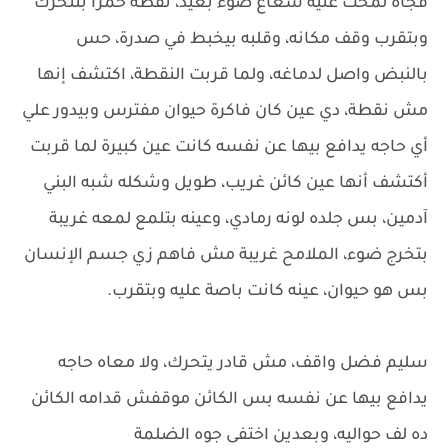
فجأة لمحت عنيه شعاع ضوء بعيد، نقطة حمرا بتتحرك
وبتقرب وقف مكانه، وقلبه بيخبط في صدرة، حس
بالنبض واصل لدماغه، ولما قربت النقطة، اكتشف إنها
مش نقطة، دي عين كان فاكرة حيوان مفترس وبيدور علي
أي حاجه يدافع بيها عن نفسه كانت عين كبيرة لما قربت
أكتشف أنها عين كائن غريب، طويل وشكله شبه البني
آدمين، بس جلده لونه رمادي، وعينه بتلمع لمعه غريبة
بتخرج ضوء، الملامح غريبة مش فاهم زي جسم الإنسان
بس هو حيوان، عينه كانت باصة عليه وبتقرب.
سليم فضل واقف، مش قادر يتحرك، ولا معاه حاجه
يدافع بيها عن نفسه بس الكائن موقفش قدامه الكائن
ده لف حواليه، وبعدين اختفى جوه الضلمة