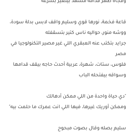
وفجأة ظهر قدامه مشهد بيتغير بسرعة
قاعة فخمة، نورها قوي وسليم واقف لابس بدلة سودة،
ووشه منور، حواليه ناس كتير بتسقفله
جرايد بتكتب عنه العبقري اللي غير مصير التكنولوجيا في
مصر
فلوس، ستات، شهرة، عربية أحدث حاجه بيقف قدامها
وسواقه بيفتحله الباب
"دي حياة واحدة من اللي ممكن أدهالك
وممكن أوريك غيرها، فيها اللي انت عمرك ما حلمت بيه"
سليم بصله وقال بصوت مبحوح