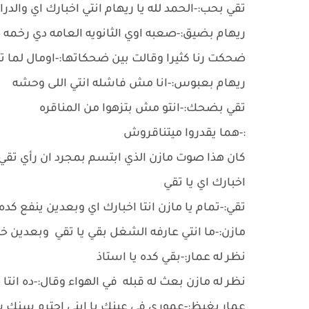
تقي بحب:-الحمد لله يا ريهام انتي اخبارك اي والدر
ريهام بضيق:-صعبه اوي الثانويه العامه دي رخمه 
ضحكت رنا كثيرا وقالت بين ضحكاتها:-اومال لما 
ريهام بعبوس:-انا مش فاشله انتي اللى وحشه
تقي بضحك:-انتو مش بتزهوا من المناقره
:-هما يقدروا ميتناقروش
كان هذا صوت مازن الذي ابتسم بمجرد ان رأي تقي
اخبارك اي يا تقي
تقي:-تمام يا مازن انتا اخبارك اي وبعدين ينفع كد
مازن:-ما انتي عارفه الشغل بقي يا تقي وبعدين 
نظر له عمار:-بقي كده يا استاذ
نظر له مازن بعث له قبله في الهواء وقال:-ده انتا
عمار بغيظ:-عموري في عينك يا ابني احترم سنك 