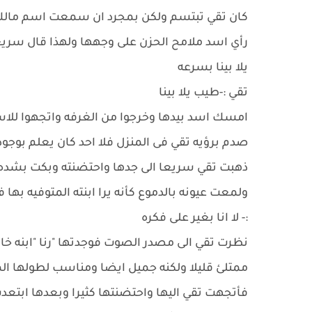
كان تقي تبتسم ولكن بمجرد ان سمعت اسم مالك
يلا بينا بسرعه
تقي :-طيب يلا بينا
امسك اسد بيدها وخرجوا من الغرفه واتجهوا للاسف
صدم برؤيه تقي فى المنزل فلا احد كان يعلم بوجود
ذهبت تقي سريعا الى جدها واحتضنته وبكت بشده 
ولمعت عيونه بالدموع كأنه يرا ابنته المتوفيه ب
:- لا انا بغير على فكره
نظرت تقي الى مصدر الصوت فوجدتها "رنا "ابنه خ
ممتلئ قليلا ولكنه جميل ايضا ومناسب لطولها ال
فأتجهت تقي اليها واحتضنتها كثيرا وبعدها ابت