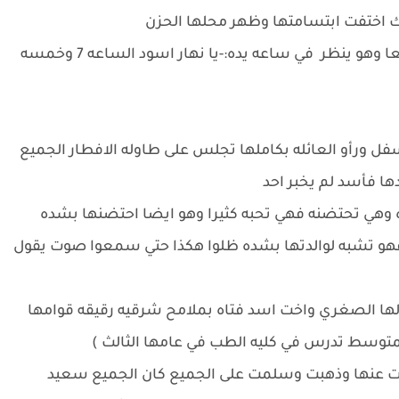
 اختفت ابتسامتها وظهر محلها الحزن
رأي اسد ملامح الحزن على وجهها ولهذا قال سريعا وهو ينظر في ساعه يده:-يا نهار اسود الساعه 7 وخمسه
ل ورأو العائله بكاملها تجلس على طاوله الافطار الجميع
ها فأسد لم يخبر احد
وهي تحتضنه فهي تحبه كثيرا وهو ايضا احتضنها بشده
ها فهو تشبه لوالدتها بشده ظلوا هكذا حتي سمعوا صوت يقول
الها الصغري واخت اسد فتاه بملامح شرقيه رقيقه قوامها
متوسط تدرس في كليه الطب في عامها الثالث )
عدت عنها وذهبت وسلمت على الجميع كان الجميع سعيد