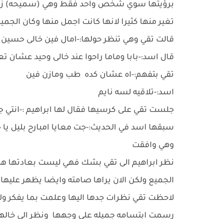
برؤيتها سوي شخص واحد فقط وهي (سميحه) زوجه 
تغير منها كثيرا لانها كانت اجمل منها وكان الجمي
قالت تقي وهي تنظر حولها:-امال فين خالى حسين 
قال اسد:-بابا وماما راحوا عند خالى وحيد عشان ت
تقي بتفهم:-اه عشان كده طب ومازن فين
اسد:-تلاقيه لسه نايم
جلست تقي على كرسيها فقال لها ابراهيم :-انتي جي
سبقها اسد في الحديث:-جت معايا امبارح بليل يا 
وهي وافقت
نظر ابراهيم الى تقي بشك فهي ليست بعادتها ه
الجميع ولكن الان يراها صامته وايضا يظهر عليها ب
لاحظت تقي نظرات جدها اليها وعلمت بما يفكر وله
رسمت ابتسامه جميله على وجهها ونظر الي خالها م