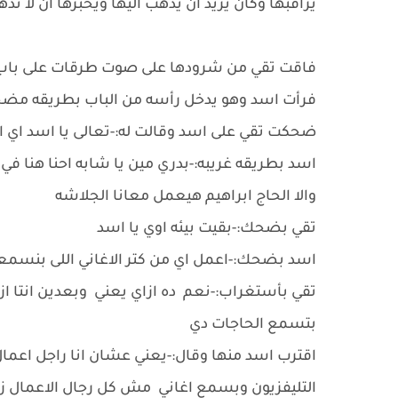
يراقبها وكان يريد ان يذهب اليها ويخبرها ان لا تذه
فاقت تقي من شرودها على صوت طرقات على باب غ
فرأت اسد وهو يدخل رأسه من الباب بطريقه مضحك
ضحكت تقي على اسد وقالت له:-تعالى يا اسد اي 
والا الحاج ابراهيم هيعمل معانا الجلاشه
تقي بضحك:-بقيت بيئه اوي يا اسد
اسد بضحك:-اعمل اي من كتر الاغاني اللى بنس
تقي بأستغراب:-نعم ده ازاي يعني وبعدين انتا ازا
بتسمع الحاجات دي
اقترب اسد منها وقال:-يعني عشان انا راجل اعما
التليفزيون وبسمع اغاني مش كل رجال الاعمال 