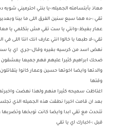
معاذ بأبتسامته الجميله:-يا بنتي احترميني شويه ده
تقي :-ده هما سبع سنين الفرق اللى ما بينا وبعدي
عمار بغيظ:-وانتي يا ست تقي مش بتكلمي يا معاذ
تقي:-لا طبعا يا خالوا انتي عارف انك انتا اللى في ا
نهض اسد من كرسيه بغيره وقال:-جري اي يا ست ت
ضحك ابراهيم كثيرا عليهم فهم جميعا يعشقون ت
والدتها وايضا اخوتها حسين وعمار كانوا يتقاتلون
وقتها
اغتاظت سميحه كثيرا منهم ولهذا نهضت واخبرت
بعد ان قامت اخيرا نطقت هذه الجميله الذي تجلس
تتحدث مع تقي ابدا وايضا كانت توبخها وتضربها 
قبل :-اخبارك اي يا تقي