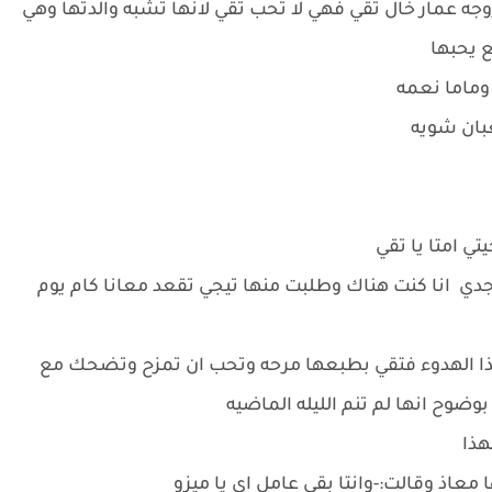
عمار خال تقي فهي لا تحب تقي لانها تشبه والدتها وهي
ع يحبها
وماما نعمه
عبان شويه
تي امتا يا تقي
جدي انا كنت هناك وطلبت منها تيجي تقعد معانا كام يوم
ذا الهدوء فتقي بطبعها مرحه وتحب ان تمزح وتضحك مع
وضوح انها لم تنم الليله الماضيه
‍ذا
عاذ وقالت:-وانتا بقي عامل اي يا ميزو