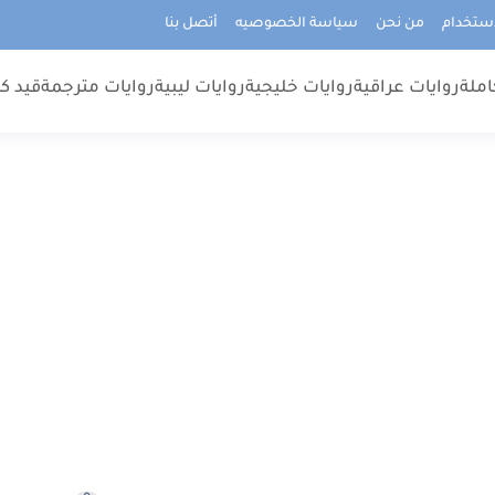
استخدام
من نحن
سياسة الخصوصيه
أتصل بنا
املة
روايات عراقية
روايات خليجية
روايات ليبية
روايات مترجمة
قيد كت