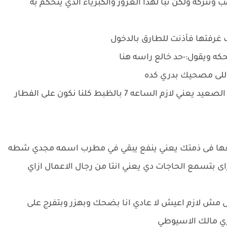
ب وتتركه ولكن تبا لهذا الغرور والكبرياء الذي يتحكم به
رفتها فأذنت للطارق بالدخول
ه ويقول:-حد خالع راسه هنا
اللى مصحيك بدري كده
اسد بطريقه غريبه:-بدري مين يا شابه احنا هنا في الصعيد يعني لازم الساعه 7 بالظبط كلنا نكون على الفطار
معها فى ذمتك يعني ينفع يبقي في مطرب اسمه مجدي شطه
ى بتسمع الحاجات دي يعني انتا من رجال الاعمال ازاي
ل مش لازم اعيش لا عادي انا بضحك وبهزر وبتفرج على
زي مالك الاسيوطي