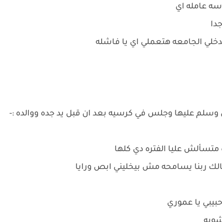
اسه عامله اي
جدا
تدخلي الجامعه هتعملي اي يا فاشله
 وسلم عليها وجلس في كرسيه بعد ان قبل يد جده ووالده :-
ه متسألش عليا الفتره دي كلها
خالك ربنا يسامحه مش بيخليني ابص ورايا
 حبيبي يا عموري
شويه