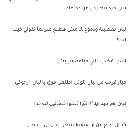
تاني مرة تتصرفي من دماغك
ليان بعصبية ودموع :لا مش هطلع غير لما تقولي فيك
ايه؟!
اسر بغضب :انتي مبتفهمييييش
ميار قربت من ليان بتوتر : اطلعي فوق يا ليان، ارجوكي
ليان :هو فيه ايه؟! انتوا كلكوا قلقانين ليه كدا
كمال طلع من اوضته واستغرب من ال بيحصل