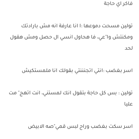
فاكر اي حاجة
تولين مسحت دموعها :ا انا عارفة انه مش بارادتك
ومكنتش وا"عي، فا هحاول انسي ال حصل ومش هقول
لحد
اسر بغضب :انتي اتجنننتي بقولك انا ملمستكيش
تولين : بس كل حاجة بتقول انك لمستني، انت اتهج" مت
عليا
اسر سكت بغضب وراح لبس قمي"صه الابيض