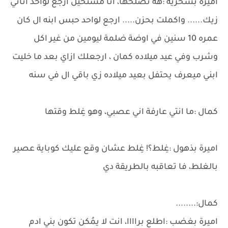
اميرة بسخرية :هه نصلحها، انا مستحيل ارجع لواحد اناني
زيك...... واكملت بحزن..... ارجع لواحد حبس ابنه ال كان
عمره 10 سنين في اوضة ضلمة ليومين من غير اكل
وشرب وفي عيد ميلاده كمان ، ارجعلك ازاي بعد ما خليت
ابني ميعرف يحتفل بعيد ميلاده زي باقي ال في سنه
كمال :ما انتي عارفة اني عصبي، وهو غِلط وقتها
اميرة بذهول :غِلط؟! غِلط عشان وقع عليك كوباية عصير
بالغلط، فا تعاقبه بالطريقة دي
كمال:........
اميرة بغضب :اطلع براااا، انت لا يمُكن تكون بني ادم