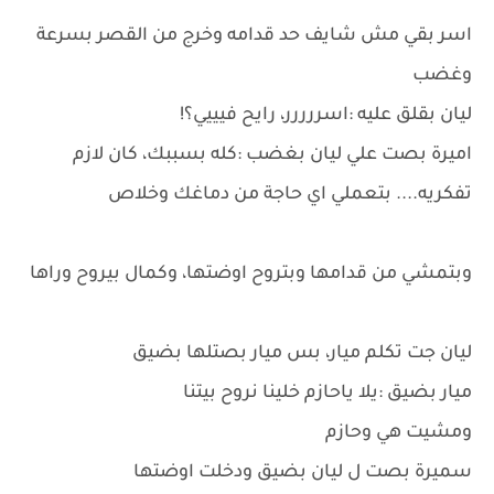
اسر بقي مش شايف حد قدامه وخرج من القصر بسرعة
وغضب
ليان بقلق عليه :اسررررر، رايح فيييي؟!
اميرة بصت علي ليان بغضب :كله بسببك، كان لازم
تفكريه.... بتعملي اي حاجة من دماغك وخلاص
وبتمشي من قدامها وبتروح اوضتها، وكمال بيروح وراها
ليان جت تكلم ميار، بس ميار بصتلها بضيق
ميار بضيق :يلا ياحازم خلينا نروح بيتنا
ومشيت هي وحازم
سميرة بصت ل ليان بضيق ودخلت اوضتها