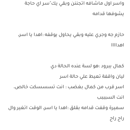
واسر اول ماشافه اتجننن وبقي يك"سر اي حاجة
يشوفها قدامه
حازم جه وجري عليه وبقي يحاول يوقفه :اهدا يا اسر،
اهداااا
كمال ببرود :هو لسة عنده الحالة دي
ليان واقفة تعيط علي حالة اسر
اسر قرب من كمال بغضب : انت تسسسكت خالص،
انت السبببب
سميرة وقفت قدامه بقلق :اهدا يا اسر، الوقت اتغير وال
راح راح