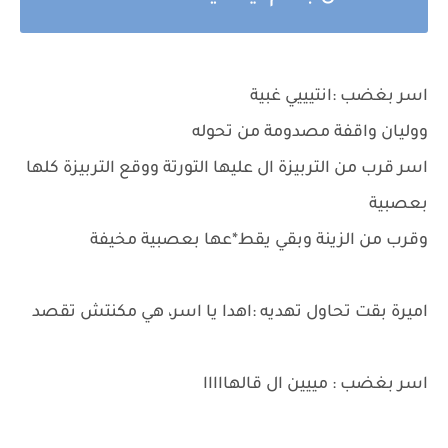
اسر بغضب :انتيييي غبية
ووليان واقفة مصدومة من تحوله
اسر قرب من التربيزة ال عليها التورتة ووقع التربيزة كلها
بعصبية
وقرب من الزينة وبقي يقط*عها بعصبية مخيفة
اميرة بقت تحاول تهديه :اهدا يا اسر، هي مكنتش تقصد
اسر بغضب : مييين ال قالهااااا