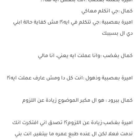
اميرة بصتله بغضب :انت بتعمل ايه هنا؟!
كمال :جي اتكلم معاكي
اميرة بعصبية :جي تتكلم في ايه؟! مش كفاية حالة ابني
دي ال بسببك
كمال بغضب :وانا عملت ايه يعني، انا مالي
اميرة بعصبية وذهول :انت كل دا ومش عارف عملت ايه؟!
كمال ببرود : هو ال مكبر الموضوع زيادة عن اللزوم
اميرة بغضب:زيادة عن اللزوم؟! تصدق اني افتكرت انك
ندمت فعلا لكن ال عنده طبع عمره ما بيتغير، انت بني