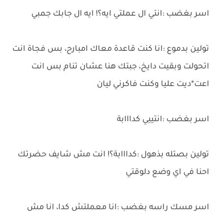
اسر بغضب :انتي ال عملتي ايه؟! ايه ال جابك جمبي
تولين بدموع :انا كنت قاعدة معاك امبارح، بس فجاة انت
اتحولت وبقيت دايخ، جبتك هنا عشان تنام بس انت
اعت*ديت عليا وكنت فاكرني ليان
اسر بغضب :انتييي كدااابة
تولين بصتله بذهول :كدااابة؟! انت مش شايف حضرتك
احنا في اي وضع دلوقتي
اسر مسك راسه بغضب :انا معملتش كدا، انا مش