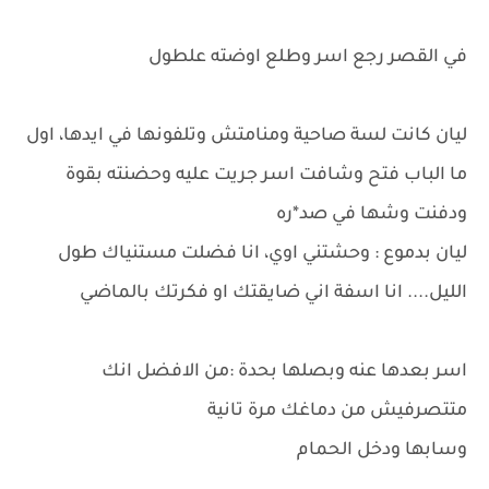
في القصر رجع اسر وطلع اوضته علطول
ليان كانت لسة صاحية ومنامتش وتلفونها في ايدها، اول
ما الباب فتح وشافت اسر جريت عليه وحضنته بقوة
ودفنت وشها في صد*ره
ليان بدموع : وحشتني اوي، انا فضلت مستنياك طول
الليل.... انا اسفة اني ضايقتك او فكرتك بالماضي
اسر بعدها عنه وبصلها بحدة :من الافضل انك
متتصرفيش من دماغك مرة تانية
وسابها ودخل الحمام