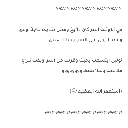
٪٪٪٪٪٪٪٪٪٪٪٪٪٪٪٪٪٪
في الاوضة اسر كان دا"يخ ومش شايف حاجة، ومرة
واحدة اترمي علي السرير ونام بعمق
تولين ابتسمت بخبث وقربت من اسر، وبقت تنز*ع
ملابسه وملا*بسهاوووووووو
(استغفر الله العظيم 🙂)
@@@@@@@@@@@@@@@@@@@@@