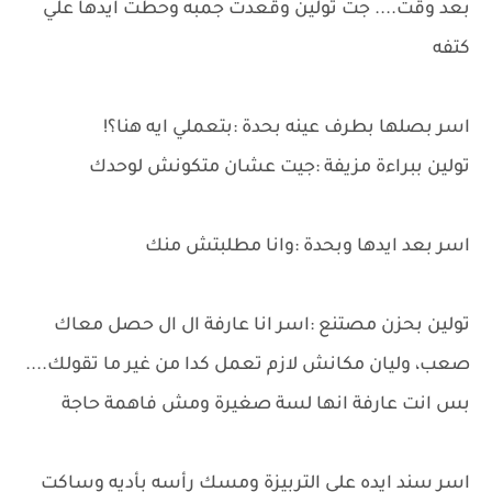
بعد وقت.... جت تولين وقعدت جمبه وحطت ايدها علي
كتفه
اسر بصلها بطرف عينه بحدة :بتعملي ايه هنا؟!
تولين ببراءة مزيفة :جيت عشان متكونش لوحدك
اسر بعد ايدها وبحدة :وانا مطلبتش منك
تولين بحزن مصتنع :اسر انا عارفة ال ال حصل معاك
صعب، وليان مكانش لازم تعمل كدا من غير ما تقولك....
بس انت عارفة انها لسة صغيرة ومش فاهمة حاجة
اسر سند ايده علي التربيزة ومسك رأسه بأديه وساكت