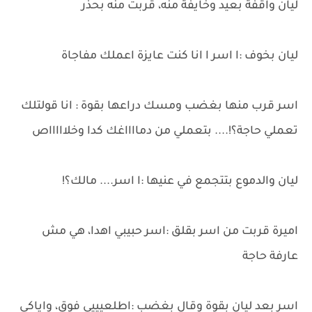
ليان واقفة بعيد وخايفة منه، قربت منه بحذر
ليان بخوف :ا اسر ا انا كنت عايزة اعملك مفاجاة
اسر قرب منها بغضب ومسك دراعها بقوة : انا قولتلك
تعملي حاجة؟!.... بتعملي من دمااااغك كدا وخلاااااص
ليان والدموع بتتجمع في عنيها :ا اسر.... مالك؟!
اميرة قربت من اسر بقلق :اسر حبيبي اهدا، هي مش
عارفة حاجة
اسر بعد ليان بقوة وقال بغضب :اطلعيييي فوق، واياكي