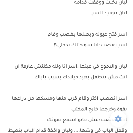
ليان دخلت ووقفت قدامه
ليان بتوتر : ا اسر
اسر فتح عيونه وبصلها بغضب وقام
اسر بغضب :انا سمحتلك تدخلي؟!
ليان والدموع في عينها :اسر انا ولله مكنتش عارفة ان
انت مش بتحتفل بعيد ميلادك بسبب باباك
اسر اتعصب اكتر وقام قرب منها ومسكها من ذراعها
بقوة وخرجها خارج المكتب
اسر بغضب :مش عايو اسمع صوتك
وقفل الباب في وشها.... وليان واقفة قدام الباب بتعيط