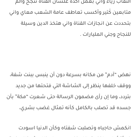
النقاب رياء واني بعمل اكده علشان القناة تنجح وألم
متابعين كَتير وأكسب تعاطف عامة الشعب معاي واني
بتحددت عن انجازات القناة واني هتخذ الدين وسيلة
للنجاح وجني المليارات .
نهض “آدم” من مكانه بسرعة دون أن ينبس ببنت شفة،
ووقف خلفها ينظر إلى الشاشة التي فتحتها من جديد
بتردد، وما إن رأى مضمون الرسالة حتى شعرت “مكة” بأن
جسده قد تصلب بالكامل كأنه تمثال غضب بشري،
انكمش حاجباه وتصلبت شفتاه وكأن الدنيا اسودت