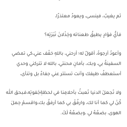
ثم يغيبُ، فينسى، ويعودُ معتذرًا،
فأيُّ فؤادٍ يطيقُ طعناته وخِذْلانَ نَبْرَتِه؟
وأعودُ أرجوهُ، أقولُ له؛ أرحني، باللهِ خفّف عني،كي تمضي
السفينةُ بي، وبك، بأمانِ محنتي، بالله لا تتركني وحدي
أستعطفُ طيفك وأنت تستتر عني جفاءً بل وتنأى،
ولا تَجعلْ الدنيا تَعبثُ بأحلامِنا في لحظةِجَفوتِه،فـبحق الله
كُنْ لي كما أنا لك، وارفُقْ بي كما أرفقُ بك،واقسمْ حِملَ
الهوى، بضعُهُ لي ،وبضعُهُ لَكَ.