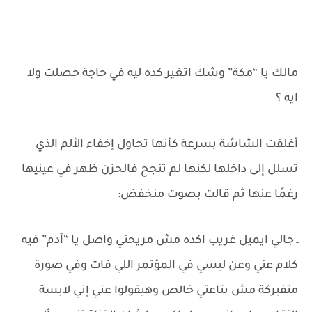
مالك يا “مكة” وشك اتغير كده ليه في حاجة حصلت ولا
ايه ؟
أغلقت الشاشة بسرعة كأنها تحاول إخفاء الألم الذي
تسلل إلى داخلها لكنها لم تنجح فالحزن ظهر في عينيها
رغمًا عنها ثم قالت بصوت منخفض:
ـ جالي ايميل غريب اكده مش مريحني واصل يا “آدم” فيه
كلام عني وعن لبسي في المؤتمر اللي فات وفي صورة
متفبركة مش بتاعتي خالص وهيقولوا عني إني لابسة