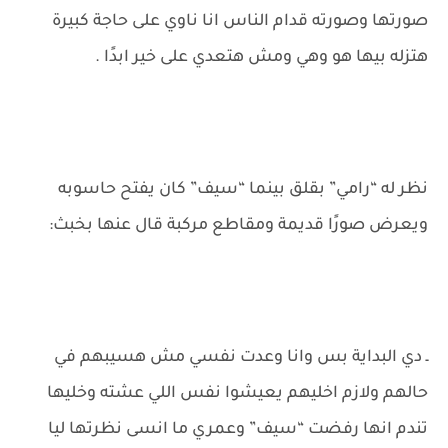
صورتها وصورته قدام الناس انا ناوي على حاجة كبيرة
هتزله بيها هو وهي ومش هتعدي على خير ابدًا .
نظر له “رامي” بقلق بينما “سيف” كان يفتح حاسوبه
ويعرض صورًا قديمة ومقاطع مركبة قال عنها بخبث:
ـ دي البداية بس وانا وعدت نفسي مش هسيبهم في
حالهم ولازم اخليهم يعيشوا نفس اللي عشته وخليها
تندم انها رفضت “سيف” وعمري ما انسى نظرتها ليا