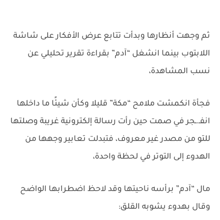
ثم وجهت أنظارها وبدأت تتابع عرض الأفكار على شاشة
اللابتوب بينما انشغل “آدم” بقراءة تقرير تحليلي عن
نسب المشاهدة،
فجأة انكمشت ملامح “مكة” قليلا وكأن شيئًا ما داخلها
انفـ.ـجر في صمت حين رأت رسالة إلكترونية غريبة وصلتها
للتو من مصدر غير معروف، فتبدلت تعابير وجهها من
الهدوء إلى التوتر في لحظة واحدة،
مال “آدم” برأسه ناحيتها وقد لاحظ اضطرابها الواضح
وقال بهدوء يشوبه القلق: