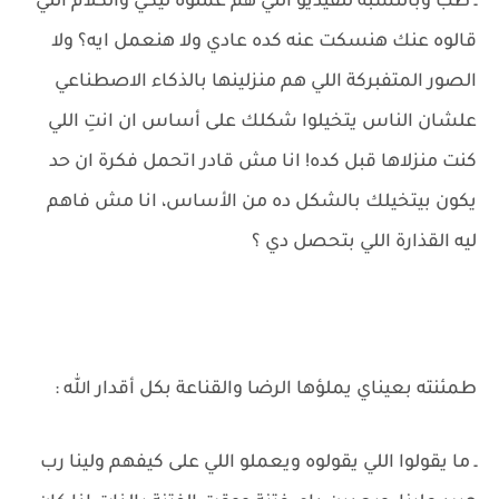
ـ طب وبالنسبه للفيديو اللي هم عملوه ليكي والكلام اللي
قالوه عنك هنسكت عنه كده عادي ولا هنعمل ايه؟ ولا
الصور المتفبركة اللي هم منزلينها بالذكاء الاصطناعي
علشان الناس يتخيلوا شكلك على أساس ان انتِ اللي
كنت منزلاها قبل كده! انا مش قادر اتحمل فكرة ان حد
يكون بيتخيلك بالشكل ده من الأساس، انا مش فاهم
ليه القذارة اللي بتحصل دي ؟
طمئنته بعيناي يملؤها الرضا والقناعة بكل أقدار الله :
ـ ما يقولوا اللي يقولوه ويعملو اللي على كيفهم ولينا رب