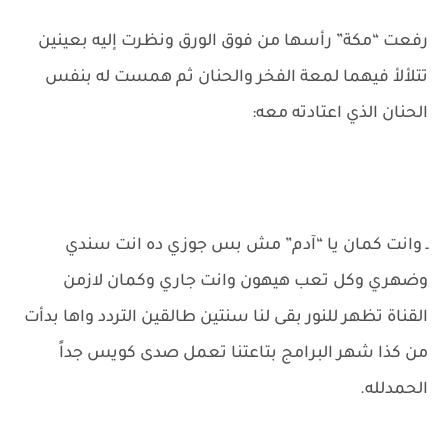
رفعت “مكة” رأسها من فوق الورق ونظرت إليه بعينين
تتلألأ فيهما لمعة الفخر والحنان ثم همست له بنفس
الحنان الذي اعتادته معه:
ـ وانت كمان يا “آدم” مش بس جوزي ده انت سندي
وضهري وكل تعب هيهون وانت جاري وكمان لازمن
القناة تظهر للنور بقى لنا سنتين طالقين التردد واها بدأت
من كذا شهر البرامج بتاعتنا تعمل صدى كويس جداً
الحمدلله.