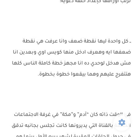
ترتب أوراقها كإعداد حلقة دعوية:
ــ كل واحدة ليها نقطة ضعف وانا عرفت هي نقطة
ضعفها ايه وهعرف ادخل منها كويس اوي وبعدين انا
مش هدخل لوحدي ده انا مجهز خطة كاملة الناس كلها
هتتفرج عليهم وهما بيقعوا خطوة بخطوة.
في الوقت ذاته كان “آدم” و”مكة” في غرفة الاجتماعات
الخاصة بالقناة التي يديرونها كانت تجلس بجانبه تدقق