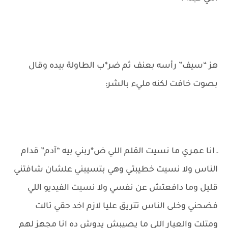
هز “سيف” رأسه بعنف ثم ضر*ب الطاولة بيده وقال
بصوت خافت لكنه مليء بالشر:
ـ انا عمري ما نسيت القلم اللي ض*ربني بيه “آدم” قدام
الناس ولا نسيت خطيبتي وهي بتسيبني علشان شافتني
قليل وما دافعتش عن نفسي ولا نسيت الفيديو اللي
فضحني وخلى الناس تتريق عليا لازم اخد حقي تالت
ومتلت والعيار اللي ما يصيبش يدوش ده انا مجهز لهم