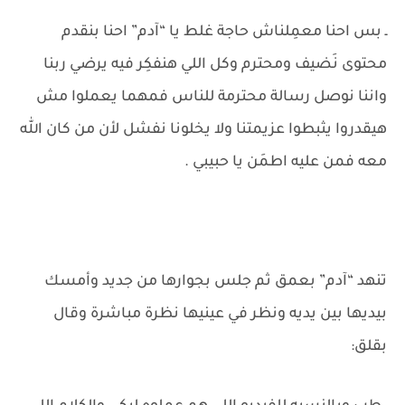
ـ بس احنا معمِلناش حاجة غلط يا “آدم” احنا بنقدم
محتوى نَضيف ومحترم وكل اللي هنفكِر فيه يرضي ربنا
واننا نوصل رسالة محترمة للناس فمهما يعملوا مش
هيقدروا يثبطوا عزيمتنا ولا يخلونا نفشل لأن من كان الله
معه فمن عليه اطمَن يا حبيبي .
تنهد “آدم” بعمق ثم جلس بجوارها من جديد وأمسك
بيديها بين يديه ونظر في عينيها نظرة مباشرة وقال
بقلق: