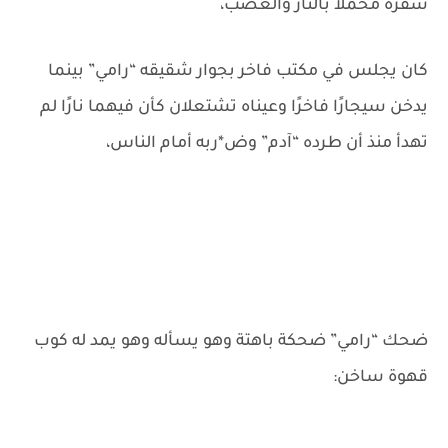
سفره محملاً بالثأر والغضب،
كان يجلس في مكتب فاخر بجوار شقيقه “رامي” بينما
يدخن سيجارًا فاخرًا وعيناه تشتعلان كأن فيهما نارًا لم
تهدأ منذ أن طرده “آدم” وض*ربه أمام الناس،
ضحك “رامي” ضحكة باهتة وهو يسأله وهو يمد له كوب
قهوة ساخن: