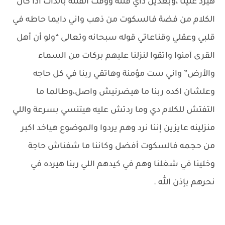
هيرد علينا ،وبعدين داي فتنة ووقت الفتنة بالذات اذا كان
الكلام من فضة فالسكوت من ذهب واني دايما حاطه في
قلبي وعقلي وقناعاتي قوله سبحانه وتعالى “ولو أن أهل
القرى آمنوا واتقوا لنزلنا عليهم بركات من السماء
والأرض” واني ست مؤمنة وهاتقي ربنا في كل حاجه
وعلشان اكده ربنا ما هيضرنيش واصل،وطالما ما
التفتش للكلام دي وما ردتش عليه هيتنسي بسرعة واللي
منزلينه عايزين إننا نرد وهم يردوا والموضوع هياخد اكبر
من حجمه فالسكوت أفضل وكاننا ما شفناش حاجة
وخلينا في شغلنا وهم في كيدهم اللي ربنا هيرده في
نحرهم بإذن الله .