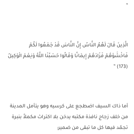
”
الَّذِينَ قَالَ لَهُمُ النَّاسُ إِنَّ النَّاسَ قَدْ جَمَعُوا لَكُمْ
فَاخْشَوْهُمْ فَزَادَهُمْ إِيمَانًا وَقَالُوا حَسْبُنَا اللَّهُ وَنِعْمَ الْوَكِيلُ
(173) ”
أما ذاك السيف اضطجع على كرسيه وهو يتأمل المدينة
من خلف زجاج نافذة مكتبه يدخن بلا اكتراث مكملاً بنبرة
تجمّد فيها كل ما تبقى من ضمير: