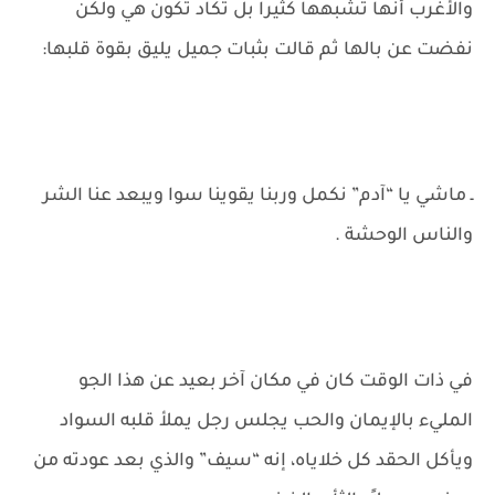
والأغرب أنها تشبهها كثيراً بل تكاد تكون هي ولكن
نفضت عن بالها ثم قالت بثبات جميل يليق بقوة قلبها:
ـ ماشي يا “آدم” نكمل وربنا يقوينا سوا ويبعد عنا الشر
والناس الوحشة .
في ذات الوقت كان في مكان آخر بعيد عن هذا الجو
المليء بالإيمان والحب يجلس رجل يملأ قلبه السواد
ويأكل الحقد كل خلاياه، إنه “سيف” والذي بعد عودته من