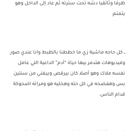
ظرفًا وثائقيا دسّه تحت سترته ثم عاد إلى الداخل وهو
يتمتم:
ــ كل حاجه ماشية زي ما خططنا بالظبط وانا عندي صور
وفيديوهات هتدمر بيها حياة “آدم” الداعية اللي عامل
نفسه ملاك وهو أصلا كان بيرقص وبيغني من سنتين
بس وهفضحه في كل حته وهخليه هو ومراته اضحوكة
قدام الناس.