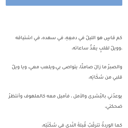
كم قاسٍ هو الليلُ في دمعِهِ، في سهده، في اشتياقه
،وويلٌ لقلبٍ يعُدُّ ساعاته،
والصبرُ ما زالَ صامتًا، يتواصى بي،ويلعب معي، ويا ويلٌ
قلبي من سُكَاتِه،
يوعدُني بالبُشرى والأمل ، فأميل معه كالملهوف وأنتظرُ
ضحكتي،
كما الوردةُ تترقّبُ قُبلةَ النّدى في سُكْنَتِه،