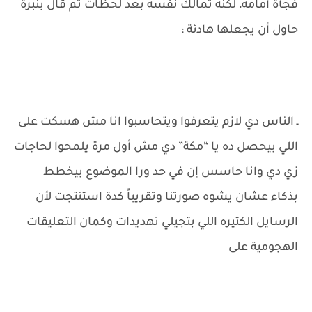
فجأة أمامه، لكنه تمالك نفسه بعد لحظات ثم قال بنبرة
حاول أن يجعلها هادئة :
ـ الناس دي لازم يتعرفوا ويتحاسبوا انا مش هسكت على
اللي بيحصل ده يا “مكة” دي مش أول مرة يلمحوا لحاجات
زي دي وانا حاسس إن في حد ورا الموضوع بيخطط
بذكاء عشان يشوه صورتنا وتقريباً كدة استنتجت لأن
الرسايل الكتيره اللي بتجيلي تهديدات وكمان التعليقات
الهجومية على