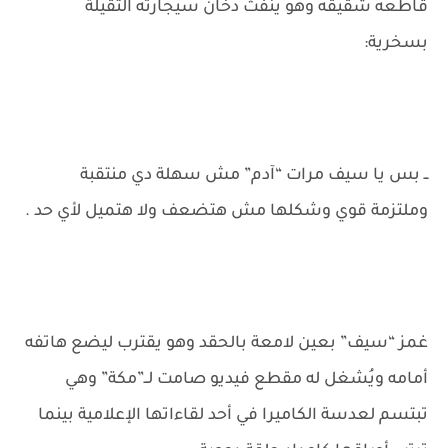
قاطعه شقيقه وهو ينفث دخان سيجارته الثقيلة
بسخرية:
ــ بس يا سيف مرات “آدم” مش سهلة دي منتقبة
وملتزمة قوي وشكلها مش هتضعف ولا هتميل لأي حد .
غمز “سيف” بعين لامعة بالحقد وهو يقترب ليضع هاتفه
أمامه ويُشغل له مقطع فيديو صامت لــ”مكة” وهي
تبتسم لعدسة الكاميرا في أحد لقاءاتها الإعلامية بينما