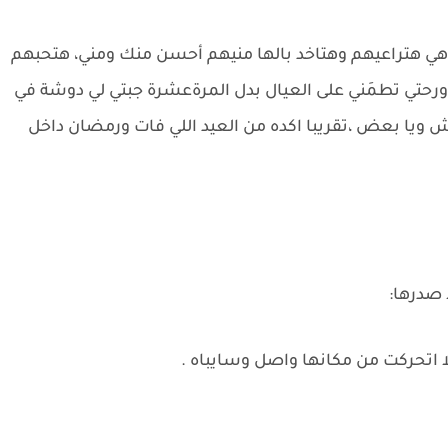
 وهي هتراعيهم وهتاخد بالها منيهم أحسن منك ومني، هتحبهم
نا ورحتي تطمَني على العيال بدل المرةعشرة جبتي لي دوشة في
ناش ويا بعض ،تقريبا اكده من العيد اللي فات ورمضان داخل
 صدرها:
لا اتحركت من مكانها واصل وسايباه .