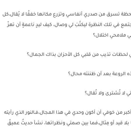
حظة تسرق من صدري أنفاسي وتزرع مكانها خفقًا لا يُقال،كل
مع في تلك النظرة ليكتُبَ لي وصال، كيف ليدٍ ناعمةٍ أن تهزّ
ي ملامحي اختلال؟
 لحظات تذيب من قلبي كل الأحزان بذاك الجمال؟
هذه الروعة بعد أن ظننته محال؟
 لا تُشترى ولا تُقال؟
بر من خوفي أن أكون وحدي في هذا المجال،فـالنور الذي رأيته
بلا قيد أو مِثال،فما بين صمتي ونظراتها، نشأ حديثٌ عميقٌ