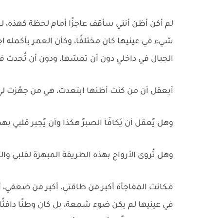
لم أكن أظن أنني سأقف عاجزًا أمام لحظة كهذه، ل
شيء في عينيها كان مختلفًا، وكأن العمر بأكمله اجت
الجبال في داخلي دون أن تمسّها، ودون أن تُحدث ف
أيعقل أن من كنت أظنها ابتعدت، هي من جهّزت لي
وهل يُعقل أن يُكافَأ الصبرُ هكذا وأن يُجبر قلبي ب
وهل تُروى الأرواح بهذه الطريقة المبهرة لقلبي والتي
فـكانت المفاجأة أكبر من طاقتي، أكبر من ضعفي، أك
في عينيها لم يكن ضوء شمعة، بل كان وطنًا دافئًا 