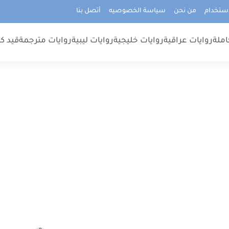
استخدام
من نحن
سياسة الخصوصيه
أتصل بنا
املة
روايات عراقية
روايات خليجية
روايات ليبية
روايات مترجمة
قيد كت