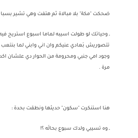
ضحكت "مكة" بلا مبالاة ثم هتفت وهي تشير بسباب
ـ وحياتك لو طولت اسيبه لماما اسبوع استريح فيه هب
تتصوريش بَعادي عنيكم وان اني وابني لما بنتعب م
وجود امي جنبي ومحرومة من الحوار دي علشان اكده
مرة .
هنا استنكرت "سكون" حديثها ونطقت بحدة :
ـ وه تسيبي ولدك سبوع بحالَه ؟!