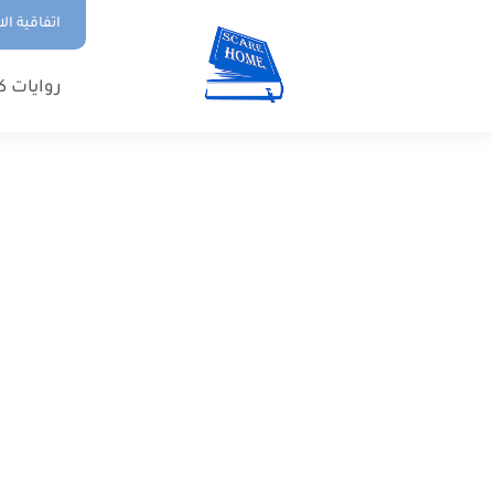
اتفاقية ال
روايات ك