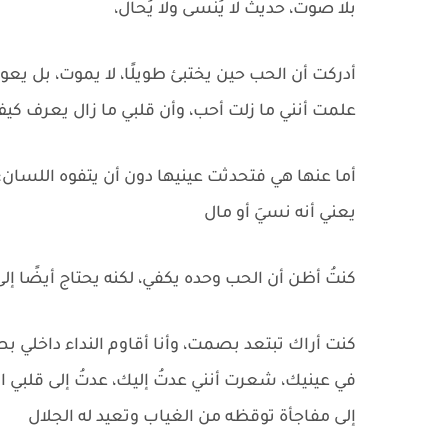
بلا صوت، حديثٌ لا يُنسى ولا يُحال،
أدركت أن الحب حين يختبئ طويلًا، لا يموت، بل يع
علمت أنني ما زلت أحب، وأن قلبي ما زال يعرف كيف
أما عنها هي فتحدثت عينيها دون أن يتفوه اللسان؛ 
يعني أنه نسيَ أو مال
كنتُ أظن أن الحب وحده يكفي، لكنه يحتاج أيضًا إلى
كنت أراك تبتعد بصمت، وأنا أقاوم النداء داخلي
في عينيك، شعرت أنني عدتُ إليك، عدتُ إلى قلبي ال
إلى مفاجأة توقظه من الغياب وتعيد له الجلال