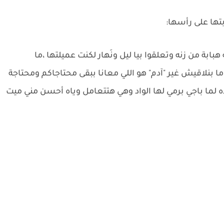
تها على رأسها:
ابة من زنه وتعلقوا بيا ليل ونَهار لكنت عميلتها ،ما
ا بنلاقيش غير "آدم" هو اللي معانا ببقى محتاجاكم ومحتاجة
 لما باجي برمي لها الواد وهي هتتعامل وياه أحسن مني ميت