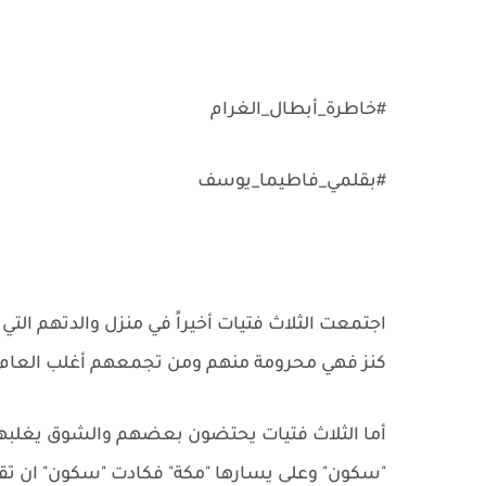
#خاطرة_أبطال_الغرام
#بقلمي_فاطيما_يوسف
اجتمعت الثلاث فتيات أخيراً في منزل والدتهم ا
كنز فهي محرومة منهم ومن تجمعهم أغلب العام 
أما الثلاث فتيات يحتضون بعضهم والشوق يغلبه
"سكون" وعلى يسارها "مكة" فكادت "سكون" ان تق