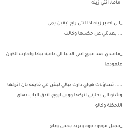
_ماما، انتي زينه
_اني اصير زينه اذا انتي راح تبقين يمي
... بعدتني عن حضنها وكالت
_ماعندي بعد غيرج انتي الدنيا الي باقية بيها واحارب الكون
علمودها
..... تساؤلات هواي دارت ببالي ليش هي خايفه بان اتركها
وشنو الي يخليني اتركها ووين اروح، اندق الباب بهاي
اللحظة وكالو
_جميل موجود جوة ويريد يحجي وياج