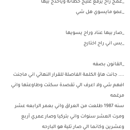
_عمج راح يرفع عليج حظانه وياخذج بيها
_عمو مايسوي هل شي
_صار بيها عناد وراح يسويها
_بس اني راح اختارج
_القانون بصفه
.... جانت هاؤ الكلمة الفاصلة للقرار النهائي اني ماجنت
افهم شي ولا اعرف الي تقصدة سكتت وطاوعتها واني
مرغمه
سنه 1987 طلعت من العراق واني بعمر الرابعه عشر
ومرت العشر سنوات واني بتركيا وصار عمري أربع
وعشرين وكانما الي صار تلية هو البارحه