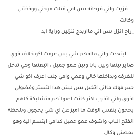
... فزيت واني فرحانه بس امي قتلت فرحتي ووقفتني
وكالت
_راح انزل بس اني مااريدج تنزلين وراية ابد
.... ابتعدت واني ماافهم شي بس عرفت اكو خلاف قوي
صاير بينها وبين بابا وبين عمو جميل ، اتبعتها وهي تدخل
للغرفه وبداخلها خالي وعمي وامي جنت اعرف اكو شي
جبير فوك مااني اتخيل بس ليش هذا التستر وفضولي
اقوى واني اتقرب اكثر كانت اصواتهم متشابكة كلهم
يحجون بنفس الوقت ما اميز عن اي شي يحجون وبلحظة
انفتح الباب واشوف عمو جميل كدامي ابتسم الية وهو
يحضني وكال