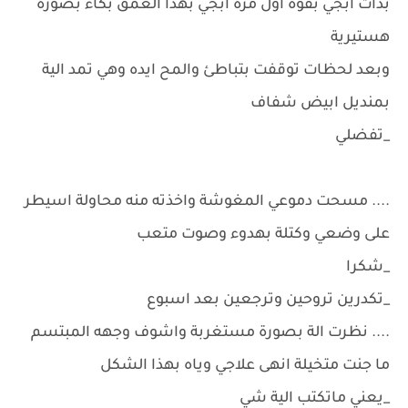
بدأت ابجي بقوة اول مرة ابجي بهذا العمق بكاء بصورة
هستيرية
وبعد لحظات توقفت بتباطئ والمح ايده وهي تمد الية
بمنديل ابيض شفاف
_تفضلي
.... مسحت دموعي المغوشة واخذته منه محاولة اسيطر
على وضعي وكتلة بهدوء وصوت متعب
_شكرا
_تكدرين تروحين وترجعين بعد اسبوع
.... نظرت الة بصورة مستغربة واشوف وجهه المبتسم
ما جنت متخيلة انهى علاجي وياه بهذا الشكل
_يعني ماتكتب الية شي