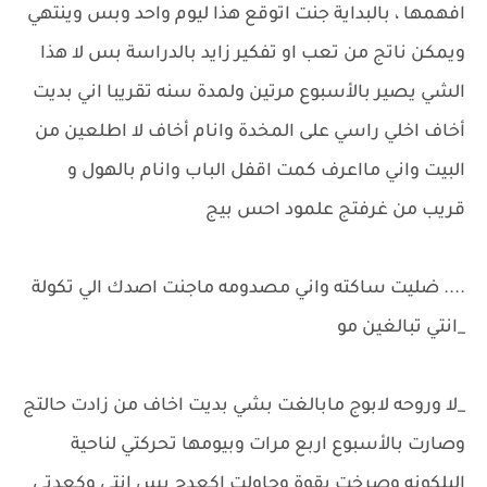
افهمها ، بالبداية جنت اتوقع هذا ليوم واحد وبس وينتهي
ويمكن ناتج من تعب او تفكير زايد بالدراسة بس لا هذا
الشي يصير بالأسبوع مرتين ولمدة سنه تقريبا اني بديت
أخاف اخلي راسي على المخدة وانام أخاف لا اطلعين من
البيت واني مااعرف كمت اقفل الباب وانام بالهول و
قريب من غرفتج علمود احس بيج
.... ضليت ساكته واني مصدومه ماجنت اصدك الي تكولة
_انتي تبالغين مو
_لا وروحه لابوج مابالغت بشي بديت اخاف من زادت حالتج
وصارت بالأسبوع اربع مرات وبيومها تحركتي لناحية
البلكونه وصرخت بقوة وحاولت اكعدج بس انتي وكعدتي