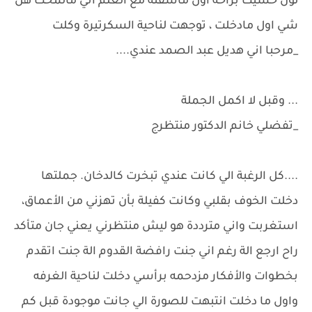
لون حسيت براحه اول ماشفته مع العلم اني مالمحت هل
شي اول مادخلت ، توجهت لناحية السكرتيرة وكلت
_مرحبا اني هديل عبد الصمد عندي....
... وقبل لا اكمل الجملة
_تفضلي خانم الدكتور منتظرج
....كل الرغبة الي كانت عندي تبخرت كالدخان. جملتها
دخلت الخوف بقلبي وكانت كفيلة بأن تهزني من الأعماق،
استغربت واني مترددة هو ليش منتظرني يعني جان متأكد
راح ارجع الة رغم اني جنت رافضة القدوم الة جنت اتقدم
بخطوات والأفكار مزدحمه برأسي دخلت لناحية الغرفه
واول ما دخلت انتبهت للصورة الي جانت موجودة قبل كم