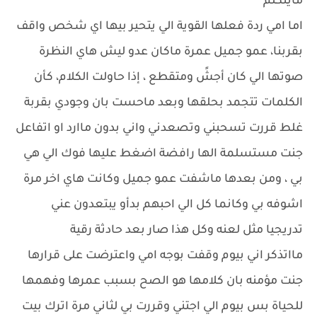
مايتكلم
اما امي ردة فعلها القوية الي يتحير بيها اي شخص واقف
بقربنا، عمو جميل عمرة ماكان عدو ليش هاي النظرة
صوتها الي كان أجشً ومتقطع ، إذا حاولت الكلام، كأن
الكلمات تتجمد بحلقها وبعد ماحست بان وجودي بقربة
غلط قررت تسحبني وتصعدني واني بدون ماارد او اتفاعل
جنت مستسلمة الها رافضة اضغط عليها فوك الي هي
بي ، ومن بعدها ماشفت عمو جميل وكانت هاي اخر مرة
اشوفه بي وكانما كل الي احبهم بدأو يبتعدون عني
تدريجيا مثل لعنه وكل هذا صار بعد حادثة رقية
مااتذكر اني بيوم وقفت بوجه امي واعترضت على قرارها
جنت مؤمنه بان كلامها هو الصح بسبب عمرها وفهمها
للحياة بس بيوم الي اجتني وقررت بي لثاني مرة اترك بيت