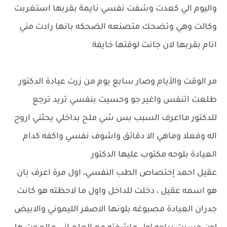
واليوم الي كعدت وشفت نفسي نايمة بقربها استغربت
وكالت وهي وتضحك متصنعه الضحكه بانها رادت مني
انام بقربها لان جانت لوقتها خايفة
مر الوقت والأيام وصار سابع يوم من زرت عيادة الدكتور
طلعت اتنفس واغير جو وحسيت بنفسي تريد ترجع
للدكتور مااعرف السبب بس شي ملح بداخلي يحثني اروح
اله وفعلا وماهي الا دقائق واشوف نفسي واكفه كدام
العيادة بلوحه مكتوب عليها الدكتور
عقيل احمد إختصاص الطب النفسي، اول مرة اعرف بان
هو اسمه عقيل ، دخلت للداخل واول ما لاحظته هو كانت
جدران العيادة مصبوغه بلونها الاصفر الليموني والابيض