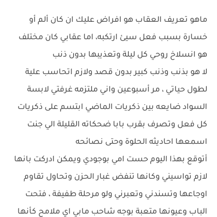
ماهو تعريف العقاب هو افراض عليك ان كان ألم أو
خسارة بسبب فعل سيئ ارتكبه، اما عقابي كان مختلف
هو انسلاخ روحي كل ليلة وتعذيبها بدون ذنب
لا هو بذنب وذنب كبير بدون قصد ولازم اتحاسب علية
لطول حياتي ، مر أسبوعين واني ملتزمه غرفتي لابسة
السواد ضايعه بين ذكريات الماضي ابتسم على ذكريات
كل فعل وتصرف بقرب بابا ضحكاته القليلة الي جنت
اسمعها احاديثه الحلوة وحتى نصائحه
أتوقع بهذا اليوم حست امي بوجودي ويمكن ادركت بانها
لازم تواسيني وكانها تنفض غبار الحزن وتحاول تقاوم
اوجاعها وتسندني وتعبرني ولو مرحلة طفيفة ، فتحت
الباب وعيونها متعبة بوجه شاحب مابي اي ملامح كأنها