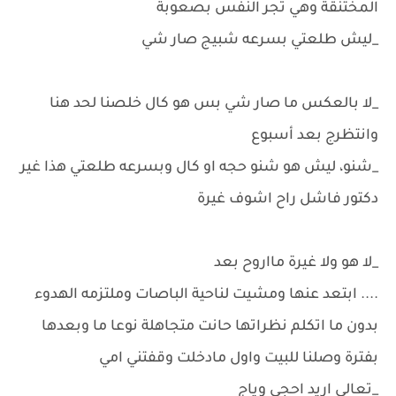
المختنقة وهي تجر النفس بصعوبة
_ليش طلعتي بسرعه شبيج صار شي
_لا بالعكس ما صار شي بس هو كال خلصنا لحد هنا
وانتظرج بعد أسبوع
_شنو، ليش هو شنو حجه او كال وبسرعه طلعتي هذا غير
دكتور فاشل راح اشوف غيرة
_لا هو ولا غيرة مااروح بعد
.... ابتعد عنها ومشيت لناحية الباصات وملتزمه الهدوء
بدون ما اتكلم نظراتها حانت متجاهلة نوعا ما وبعدها
بفترة وصلنا للبيت واول مادخلت وقفتني امي
_تعالي اريد احجي وياج