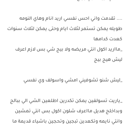
.... تقدمت واني احس نفسي اريد انام وهاي النومه
طويله يمكن تستمر لثلاث ايام وحتى يمكن لثلاث سنوات
كعدت كدامها
_مااريد اكول انتي مريضه ولا بيج شي بس لازم اعرف
ليش هيج بيج
_ليش شنو تشوفيني امشي واسولف وي نفسي
_ياريت تسولفين يمكن تكدرين اطلعين الشي الي ببالج
وبداخلج هديل مااعرف شلون اكول بس انتي تمشين
وانتي نايمه وتكعدين تبجين وتحجين باشياء قديمة ما