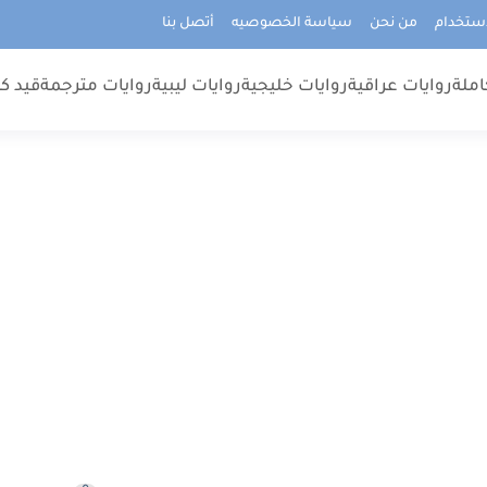
استخدام
من نحن
سياسة الخصوصيه
أتصل بنا
املة
روايات عراقية
روايات خليجية
روايات ليبية
روايات مترجمة
قيد كت