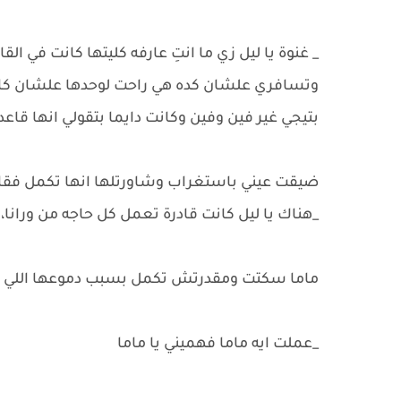
_ غنوة يا ليل زي ما انتِ عارفه كليتها كانت في ا
وتسافري علشان كده هي راحت لوحدها علشان كان
بتيجي غير فين وفين وكانت دايما بتقولي انها قاع
ضيقت عيني باستغراب وشاورتلها انها تكمل فقا
_هناك يا ليل كانت قادرة تعمل كل حاجه من ورانا،
ماما سكتت ومقدرتش تكمل بسبب دموعها اللي ات
_عملت ايه ماما فهميني يا ماما