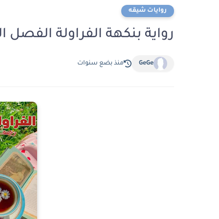
روايات شيقه
رواية بنكهة الفراولة الفصل السادس 6 بقلم
GeGe
منذ بضع سنوات