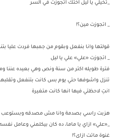
_تخيلي يا ليل اختك اتجوزت في السر
_ اتجوزت مين؟!
قولتها وانا بنفعل وبقوم من جمبها فردت عليا بتن
_ اتجوزت «علي» علي يا ليل
فترة طويله اكتر من سنة ونص وهي بعيده عننا و
تنزل واشوفها حتي يوم بس كانت بتنفعل وتقلبها 
انتِ لاحظتي فيها انها كانت متغيرة
هزبت راسي بصدمة وانا مش مصدقه وبستوعب ال
_«علي» ازاي يا ماما، ده كان بيكلمني وعامل نفس
غنوة ماتت ازاي؟!