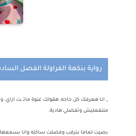
رواية بنكهة الفراولة الفصل الساد
_ انا هعرفك كل حاجه، هقولك غنوة ماتـ ـت ازاي، 
متنفعليش وتفضلي هادية.
بصيت لماما بترقب وفضلت ساكته وانا بسمعها وم