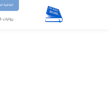
اتفاقية ال
روايات ك