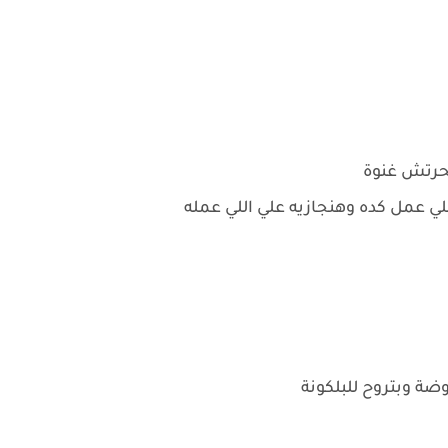
ـ ـحرتش غنوة
لي عمل كده وهنجازيه علي اللي عمله
ضة وبتروح للبلكونة