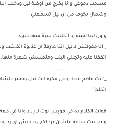
مسحت دموعي وانا بخرج من اوضة ليل ودخلت البل
وشمال بخوف من ان ليل تسمعني
واول لما لقيته رد اتكلمت بنبرة فيها قلق:
_ انا مقولتش لــ ليل اننا عارفة ان غنـ ـوة اتقـ ـتلت 
اتفقنا عليه وتجبلي البنت ومتمسش شعرة منها.
........
_"انت فاهم غلط وعلي فكره انت ندل وحقير علشان
اتكلم"
قولت الكلام ده في فويس نوت لــ زياد وانا في ق
واستنيت ساعه علشان يرد لكني ملقتش اي رد وفجأ