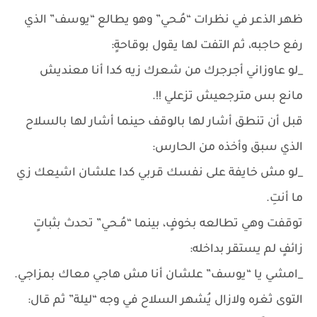
ظهر الذعر في نظرات “مُـحي” وهو يطالع “يوسف” الذي
رفع حاجبه، ثم التفت لها يقول بوقاحةٍ:
_لو عاوزاني أجرجرك من شعرك زيه كدا أنا معنديش
مانع بس مترجعيش تزعلي !!.
قبل أن تنطق أشار لها بالوقف حينما أشار لها بالسلاح
الذي سبق وأخذه من الحارس:
_لو مش خايفة على نفسك قربي كدا علشان اشيعك زي
ما أنتِ.
توقفت وهي تطالعه بخوفٍ، بينما “مُـحي” تحدث بثباتٍ
زائفٍ لم يستقر بداخله:
_امشي يا “يوسف” علشان أنا مش هاجي معاك بمزاجي.
التوى ثغره ولازال يُشهر السلاح في وجه “ليلة” ثم قال: