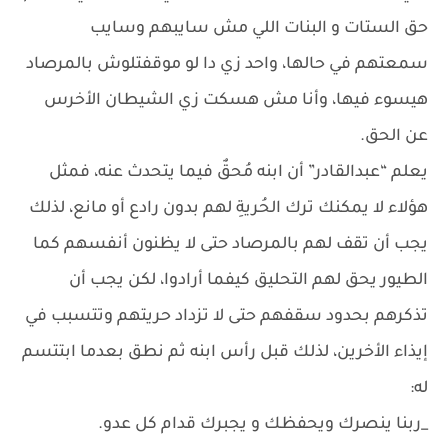
حق الستات و البنات اللي مش سايبهم وسايب
سمعتهم في حالها، واحد زي دا لو موقفتلوش بالمرصاد
هيسوء فيها، وأنا مش هسكت زي الشيطان الأخرس
عن الحق.
يعلم “عبدالقادر” أن ابنه مُحقٌ فيما يتحدث عنه، فمثل
هؤلاء لا يمكنك ترك الحُريةِ لهم بدون رادع أو مانع، لذلك
يجب أن تقف لهم بالمرصاد حتى لا يظنون أنفسهم كما
الطيور يحق لهم التحليق كيفما أرادوا، لكن يجب أن
تذكرهم بحدود سقفهم حتى لا تزداد حريتهم وتتسبب في
إيذاء الأخرين، لذلك قبل رأس ابنه ثم نطق بعدما ابتتسم
له:
_ربنا ينصرك ويحفظك و يجبرك قدام كل عدو.