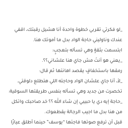
_لو فكرتي تقربي خطوة واحدة أنا هشيل رقبتك، اقفي
عندك وناوليني حاجة الواد بدل ما أموتك هنا.
ابتسمت بثقةٍ وهي تسأله بتعجبٍ:
_يعني هو أنتَ مش جاي هنا علشاني؟؟.
رمقها باستخفافٍ يقصد اهانتها ثم قال:
_لأ، أنا جاي علشان الواد وحاجته اللي هتطلع دلوقتي.
تخصرت من جديد وهي تسأله بنفس طريقتها السوقية:
_حاجة إيه دي يا حبيبي إن شاء الله ؟؟ خد صاحبك واتكل
من هنا بدل ما اجيب الرجالة يقطعوك.
قبل أن ترفع صوتها فاجئها “يوسف” حينما أطلق عيارًا