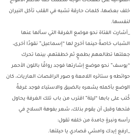
المتوالية على صفحات الوجه تُلطمك كما تلاطم الأمواج
خلف بعضها، كلمات حارقة تشبه في القلب تأكل النيران
لنفسها.
_أشارت الفتاة نحو موضع الغرفة التي سألها عنها
الشباب خاصةً حينما أخرج لها “إسماعيل” نقودًا أخرى،
جعلتها تطالعهم بطمعٍ ثم خطفتهم، بينما تحرك
“يوسف” نحو موضع إشارتها فوجد رواقًا باللون الأحمر
حوائطه و ستائره اللامعة و صور الراقصات العاريات، كان
الوضع بأكمله يشعره بالضيق والاستياء فوجد غرفةً
كُتب على بابها “ليلة” اقترب من باب تلك الغرفة يحاول
فتحها وقبل أن يقوم بذلك، شعر بفوهة السلاح في
رأسه ونبرةٍ جامدة من خلفه تقول:
_ارفع إيدك وامشي قصادي يا حيلتها.