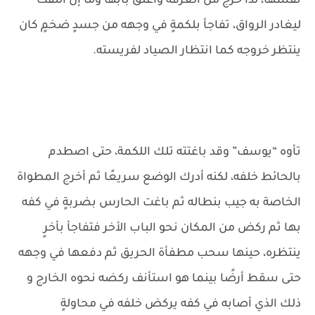
نفسها، لذا خرج من الغرفة واغلق بابها وما إن التفت
ليغادر الرواق، تفاجأ بلكمةٍ في وجهه من جسدٍ ضخمٍ كان
ينتظر خروجه كما انتظار الصياد لفريسته.
تأوه “يوسف” وقد باغتته تلك اللكمة، حتى اصطدم
بالحائط خلفه، لكنه أدرك الوضع سريعًا ثم أخرج المطواة
الخاصة به جيب بنطاله ثم باغت الحارس بضربةٍ في كفه
بها ثم ركض من المكان نحو الباب الأخر فتفاجأ بأخرٍ
ينتظره، حينها سحب مطفأة الحريق ثم دفعها في وجهه
حتى سقط أرضًا بينما هو استأنف ركضه نحوه الخارج و
ذلك الذي أصابه في كفه يركض خلفه في محاولةٍ