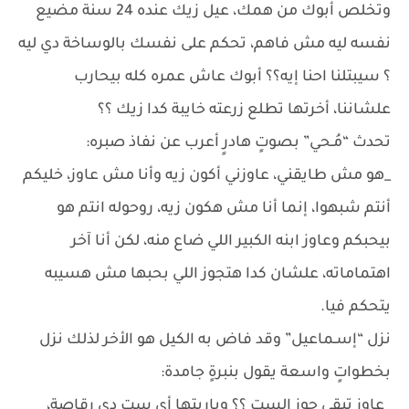
وتخلص أبوك من همك، عيل زيك عنده 24 سنة مضيع
نفسه ليه مش فاهم، تحكم على نفسك بالوساخة دي ليه
؟ سيبتلنا احنا إيه؟؟ أبوك عاش عمره كله بيحارب
علشاننا، أخرتها تطلع زرعته خايبة كدا زيك ؟؟
تحدث “مُـحي” بصوتٍ هادرٍ أعرب عن نفاذ صبره:
_هو مش طايقني، عاوزني أكون زيه وأنا مش عاوز، خليكم
أنتم شبهوا، إنما أنا مش هكون زيه، روحوله انتم هو
بيحبكم وعاوز ابنه الكبير اللي ضاع منه، لكن أنا آخر
اهتماماته، علشان كدا هتجوز اللي بحبها مش هسيبه
يتحكم فيا.
نزل “إسـماعيل” وقد فاض به الكيل هو الأخر لذلك نزل
بخطواتٍ واسعة يقول بنبرةٍ جامدة:
_عاوز تبقى جوز الست ؟؟ وياريتها أي ست دي رقاصة،