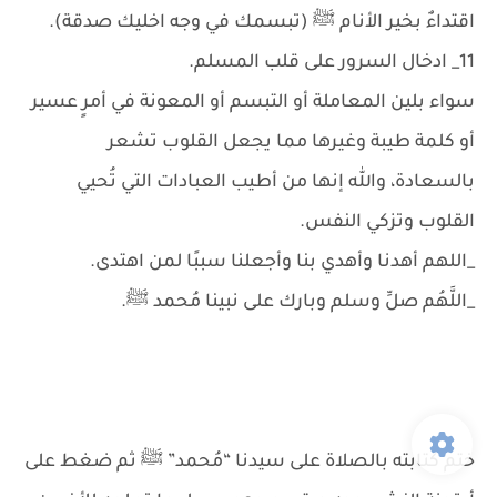
اقتداءٌ بخير الأنام ﷺ (تبسمك في وجه اخليك صدقة).
11_ ادخال السرور على قلب المسلم.
سواء بلين المعاملة أو التبسم أو المعونة في أمرٍ عسير
أو كلمة طيبة وغيرها مما يجعل القلوب تشعر
بالسعادة، والله إنها من أطيب العبادات التي تُحيي
القلوب وتزكي النفس.
_اللهم أهدنا وأهدي بنا وأجعلنا سببًا لمن اهتدى.
_‏اللَّهُم صلِّ وسلم وبارك على نبينا ‏مُحمد ﷺ.
ختم كتابته بالصلاة على سيدنا “مُحمد” ﷺ ثم ضغط على