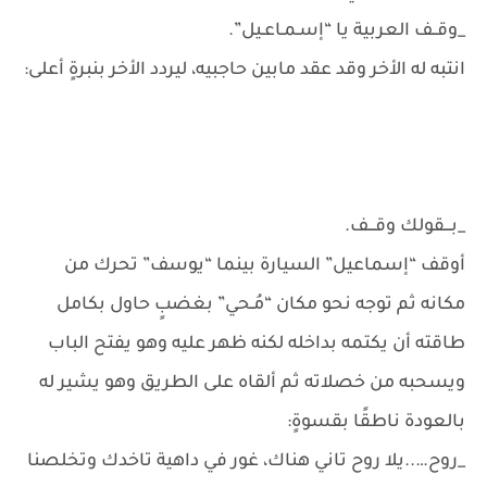
_وقــف العربية يا “إسـمـاعـيل”.
انتبه له الأخر وقد عقد مابين حاجبيه، ليردد الأخر بنبرةٍ أعلى:
_بـــقولك وقـــف.
أوقف “إسماعيل” السيارة بينما “يوسف” تحرك من
مكانه ثم توجه نحو مكان “مُـحي” بغضبٍ حاول بكامل
طاقته أن يكتمه بداخله لكنه ظهر عليه وهو يفتح الباب
ويسحبه من خصلاته ثم ألقاه على الطريق وهو يشير له
بالعودة ناطقًا بقسوةٍ:
_روح…..يلا روح تاني هناك، غور في داهية تاخدك وتخلصنا