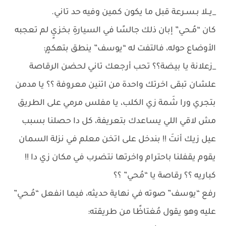
_يــلا بـسـرعة قبل ما يكون كمين وفيه حد تاني.
كان “مُـحي” إبان ذلك جالسًا في السيارةِ بخزيٍ لم تعجبه
الأوضاع حوله، فالتفت له “يوسف” ينطق بتهكمٍ:
_زعلانة يا بيضة؟؟ تحب أرجعك تاني لحضن الرقاصة
علشان تبقى اخرتك واحدة من اتنين معروفة ؟؟ يا مدمن
بتجري ورا شَمة زي الكلب، يا مفلس مرمي على الطريق
مش لاقي اللي يساعدك بتعريفة، كل دا حصلنا بسبب
عيل زيك أنتَ !! بندخل على اتخن معلم في نزلة السمان
يقوم يقفلنا باحترام واخرتها نتضرب في مكان زي دا !!
كباريه ؟؟ رقاصة يا “مُحي” ؟؟
رفع “يوسف” صوته في نهاية حديثه، فيما انفعل “مُـحي”
عليه وهو يقول مُغتاظًا من طريقته: