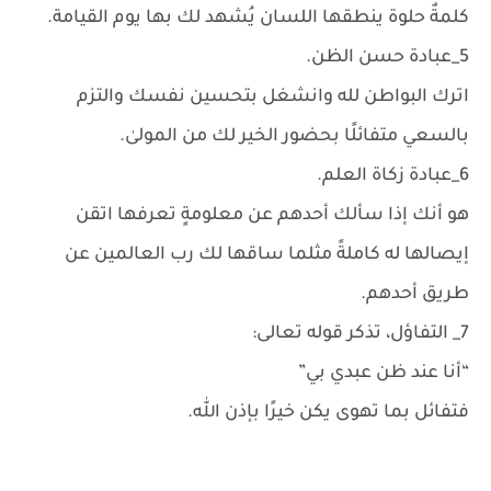
كلمةٌ حلوة ينطقها اللسان يُشهد لك بها يوم القيامة.
5_عبادة حسن الظن.
اترك البواطن لله وانشغل بتحسين نفسك والتزم
بالسعي متفائلًا بحضور الخير لك من المولىٰ.
6_عبادة زكاة العلم.
هو أنك إذا سألك أحدهم عن معلومةٍ تعرفها اتقن
إيصالها له كاملةً مثلما ساقها لك رب العالمين عن
طريق أحدهم.
7_ التفاؤل، تذكر قوله تعالى:
“أنا عند ظن عبدي بي”
فتفائل بما تهوى يكن خيرًا بإذن الله.