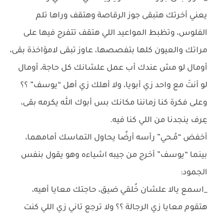
يعني أخرتك هتبقى جوز الرقاصة وهتقف وراها تلم
الفلوس، وتظبط المواعيد اللي هتقف تتفرج فيها على
مراتك والعيون كلها بتفصصها، عاوز تبقى لامؤاخذة بقى،
أومال لو مش عندك أب عمل علشانك كل حاجة، أومال
لو أنتَ مع واحد زي أبويا، ولا أهلك زي أهل “يوسف” ؟؟
وعلى فكرة كنا زماننا مكانك بس أبوك الله يكرمه بقى،
عِرف ينجدنا من اللي كنا فيه.
أخفض “مُـحي” رأسه أرضًا يحاول التماسك أمامهما،
بينما “يوسف” أخرج من جيبه اشياءه وهو يقول بنفس
الجمود:
_اسمع يالا علشان خُلقي ضيق، حاجتك معايا أهيه،
هتقوم معايا زي الرجالة ؟؟ ولا ترجع تاني زي اللي كنت