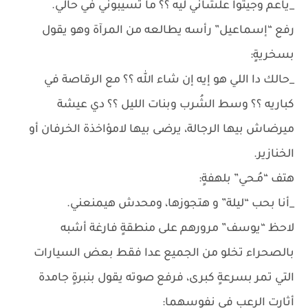
_ياعم وجيتوا علشاني ليه ؟؟ ما تسيبوني في حالي.
رفع “إسماعيل” رأسه يطالعه من المرآة وهو يقول
بسخريةٍ:
_حالك دا اللي هو إيه إن شاء الله ؟؟ مع الرقاصة في
كباريه ؟؟ وسط الشُرب وبنات الليل ؟؟ دي عيشة
ميرضاش بيها الرجالة، يرضى بيها لامؤاخذة الخرفان أو
الخنازير.
هتف “مُـحي” بلهفةٍ:
_أنا بحب “ليلة” و هتجوزها، ومحدش هيمنعني.
لاحظ “يوسف” مرورهم على منطقةٍ فارغة أشبه
بالصحراء تخلو من الجميع عدا فقط بعض السيارات
التي تمر بسرعةٍ كبرى، فرفع صوته يقول بنبرةٍ جامدة
أثارت الرعب في نفوسهما: