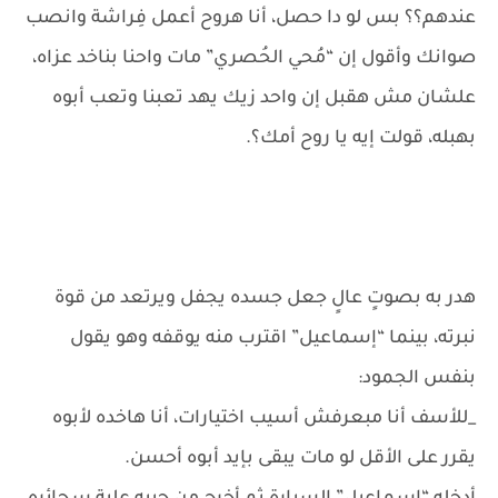
عندهم؟؟ بس لو دا حصل، أنا هروح أعمل فِراشة وانصب
صوانك وأقول إن “مُحي الحُصري” مات واحنا بناخد عزاه،
علشان مش هقبل إن واحد زيك يهد تعبنا وتعب أبوه
بهبله، قولت إيه يا روح أمك؟.
هدر به بصوتٍ عالٍ جعل جسده يجفل ويرتعد من قوة
نبرته، بينما “إسماعيل” اقترب منه يوقفه وهو يقول
بنفس الجمود:
_للأسف أنا مبعرفش أسيب اختيارات، أنا هاخده لأبوه
يقرر على الأقل لو مات يبقى بإيد أبوه أحسن.