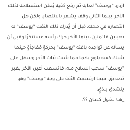
ازدرد “يوسف” لعابه ثم رفع كفيه يُعلن استسلامه لذلك
الأخر، بينما الثاني وقف يشعر بالانتصار، ولكن هل
انتصاره في محله، قبل أن يُدرك ذلك التفت “يوسف” له
بعينين قاتمتين، بينما الأخر حرك رأسه مستنكرًا وقبل أن
يسأله عن تواجده باغته “يوسف” بحركةٍ مُفاجأةٍ حينما
شبك كفيه يلوح بهما مما شتت ثبات الأخر وسهل على
“يوسف” سحب السلاح منه، فاتسعت أعين الأخر بغير
تصديق، فيما ارتسمت الثقة على وجه “يوسف” وهو
يتشدق بنذقٍ:
_هــا نــقـول كـمـان ؟؟.