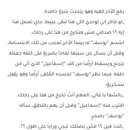
رفع الأخر كفيه وهو يتحدث بنبرةٍ جامدة:
_لو فاكر إني لوحدي اللي هنا تبقى عبيط، جاي تعمل هنا
إيه ؟؟ صدقني مش هتخرج من هنا على رجلك.
ابتسم “يوسف” له بينما الأخر تعجب من تلك الابتسامة،
وقبل أن يسأل عن سببها تفاجأ بضربةٍ على كتفه جعلته
يترنح ويسقط أرضًا من كف “إسماعيل” الذي أتى من
خلفه، فيما نظر “يوسف” لجسده المُلقى أرضًا وهو يقول
بسخريةٍ:
_بالشفا يا غالي، المهم أنتَ تخرج من هنا على رجلك.
اقترب منه “إسماعيل” وقبل أن يهم بالنطق، سأله
“يوسف” بضجرٍ:
_كنت فين ؟؟ مش بصتلك تيجي ورايا على طول ؟؟.