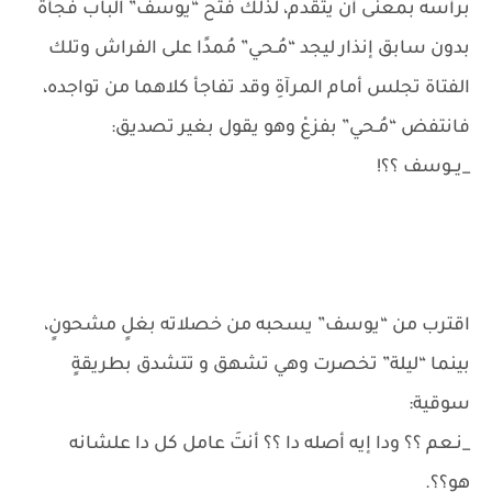
برأسه بمعنى أن يتقدم، لذلك فتح “يوسف” الباب فجأةً
بدون سابق إنذار ليجد “مُـحي” مُمدًا على الفراش وتلك
الفتاة تجلس أمام المرآةِ وقد تفاجأ كلاهما من تواجده،
فانتفض “مُـحي” بفزعْ وهو يقول بغير تصديق:
_يــوسف ؟؟!
اقترب من “يوسف” يسحبه من خصلاته بغلٍ مشحونٍ،
بينما “ليلة” تخصرت وهي تشهق و تتشدق بطريقةٍ
سوقية:
_نـعم ؟؟ ودا إيه أصله دا ؟؟ أنتَ عامل كل دا علشانه
هو؟؟.