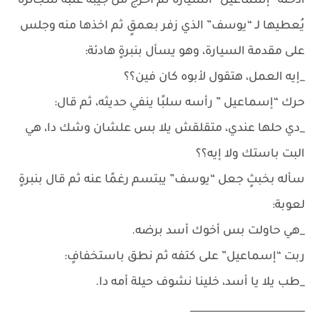
أدخله “إسماعيل” السيارة ثم أخرج من جيبه علبة سجائره
يُعطيها لـ “يوسف” الذي زفر بعمقٍ ثم اخذها منه وجلس
على مقدمة السيارة، وهو يسأل بنبرةٍ هادئة:
_إيه العمل، هتقول لأبوه كان فين؟؟
حرك “إسماعيل ” رأسه سلبًا ينفي حديثه، ثم قال:
_دي حلها عندي، متقلقش يلا بس علشان وشك دا، هي
البت باستك ولا إيه؟؟
سأله بخبثٍ جعل “يوسف” يبتسم رغمًا عنه ثم قال بنبرةٍ
لعوبة:
_هي حاولت بس أخوك أسد برضه.
ربت “إسماعيل” على كتفه ثم نطق باستخفافٍ:
_طب يلا يا أسد، خلينا نشوف حيلة أمه دا.
_______________________