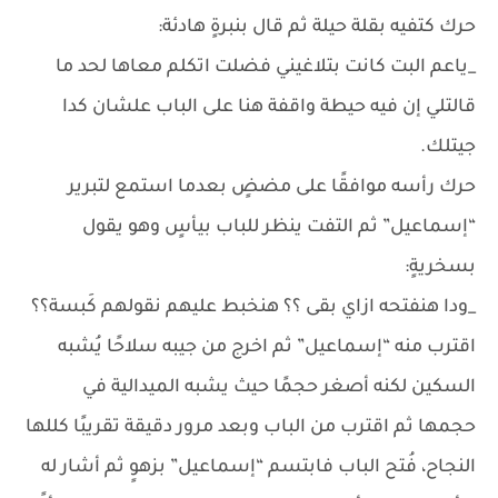
حرك كتفيه بقلة حيلة ثم قال بنبرةٍ هادئة:
_ياعم البت كانت بتلاغيني فضلت اتكلم معاها لحد ما
قالتلي إن فيه حيطة واقفة هنا على الباب علشان كدا
جيتلك.
حرك رأسه موافقًا على مضضٍ بعدما استمع لتبرير
“إسماعيل” ثم التفت ينظر للباب بيأسٍ وهو يقول
بسخريةٍ:
_ودا هنفتحه ازاي بقى ؟؟ هنخبط عليهم نقولهم كَبسة؟؟
اقترب منه “إسماعيل” ثم اخرج من جيبه سلاحًا يُشبه
السكين لكنه أصغر حجمًا حيث يشبه الميدالية في
حجمها ثم اقترب من الباب وبعد مرور دقيقة تقريبًا كللها
النجاح، فُتح الباب فابتسم “إسماعيل” بزهوٍ ثم أشار له