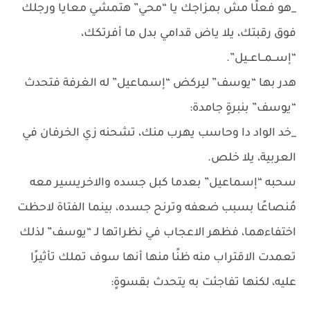
_هو فعلًا مش بمزاجك يا “محي” هتمشي معايا ورجلك
فوق رقبتك، يلا ياض قدامي بدل ما أفرتكك،
“إســمــاعــيل”.
هدر بها “يوسف” ليركض “إسماعيل” له الغرفة فتحدث
“يوسف” بنبرةٍ جامدة:
_خد الواد دا وحاسب يهرب منك، تشحنه زي الخرفان في
العربية، يلا خلص.
سحبه “إسماعيل” بعدما كبل جسده والاخريسير معه
مُنصاعًا بسبب ضعفه وترنح جسده، بينما الفتاة لاحظت
اختفاءهما، فظهر الاعجاب في نظراتها لـ “يوسف” لذلك
تعمدت الاقتراب منه ظنًا منها أنها سوف تملك تأثيرًا
عليه، لكنها تفاجئت به يتحدث بقسوةٍ: