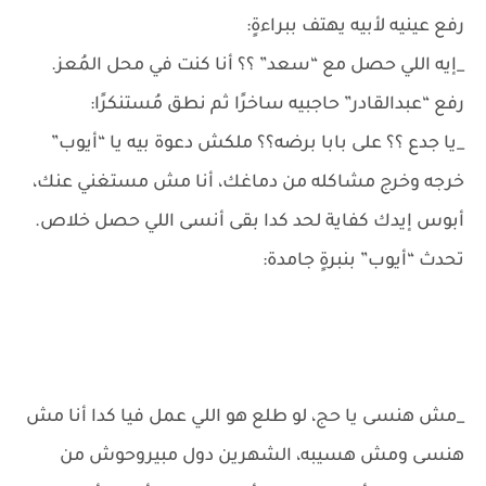
رفع عينيه لأبيه يهتف ببراءةٍ:
_إيه اللي حصل مع “سعد” ؟؟ أنا كنت في محل المُعز.
رفع “عبدالقادر” حاجبيه ساخرًا ثم نطق مُستنكرًا:
_يا جدع ؟؟ على بابا برضه؟؟ ملكش دعوة بيه يا “أيوب”
خرجه وخرج مشاكله من دماغك، أنا مش مستغني عنك،
أبوس إيدك كفاية لحد كدا بقى أنسى اللي حصل خلاص.
تحدث “أيوب” بنبرةٍ جامدة:
_مش هنسى يا حج، لو طلع هو اللي عمل فيا كدا أنا مش
هنسى ومش هسيبه، الشهرين دول مبيروحوش من