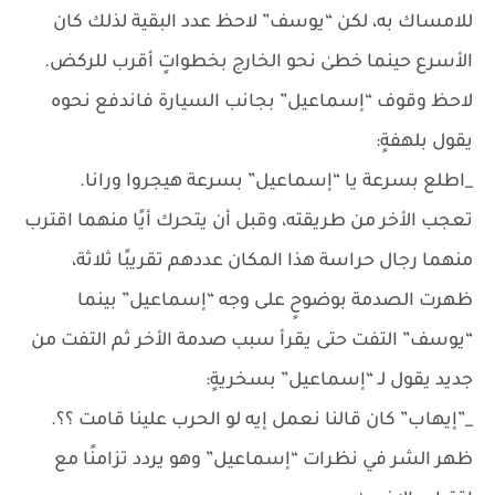
للامساك به، لكن “يوسف” لاحظ عدد البقية لذلك كان
الأسرع حينما خطىٰ نحو الخارج بخطواتٍ أقرب للركض.
لاحظ وقوف “إسماعيل” بجانب السيارة فاندفع نحوه
يقول بلهفةٍ:
_اطلع بسرعة يا “إسماعيل” بسرعة هيجروا ورانا.
تعجب الأخر من طريقته، وقبل أن يتحرك أيًا منهما اقترب
منهما رجال حراسة هذا المكان عددهم تقريبًا ثلاثة،
ظهرت الصدمة بوضوحٍ على وجه “إسماعيل” بينما
“يوسف” التفت حتى يقرأ سبب صدمة الأخر ثم التفت من
جديد يقول لـ “إسماعيل” بسخريةٍ:
_”إيهاب” كان قالنا نعمل إيه لو الحرب علينا قامت ؟؟.
ظهر الشر في نظرات “إسماعيل” وهو يردد تزامنًا مع