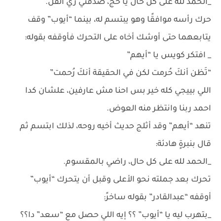
_الحمد لله على كل حال يا حج، صدقني زي الفل.
حرك رأسه موافقًا وهو يبتسم له، بينما “أيوب” وقف
يتابعهما حتى أوشك أخاه على التحرك فأوقفه بقوله:
_ افتكر كويس يا “أيهم”
“تَظن أنكَ حُرمت لكن في الحقيقة أنكَ رُحمت”
اللي بييجي كله خير بس احنا مش عارفين، علشان كدا
احمد ربنا وانتظر منه العوض.
تنهد “أيهم” وقد أثلج حديث أخيه روحه، لذلك ابتسم ثم
قال بنبرةٍ هادئة:
_الحمد لله على كل حال، راضي بالمقسوم.
تحرك بعد جملته نحو الأعلى وقبل أن يتحرك “أيوب”
أوقفه “عبدالقادر” بقوله ساخرً:
_بتهرب ليه يا “أيوب” ؟؟ إيه اللي حصل مع “سعد” دا؟؟