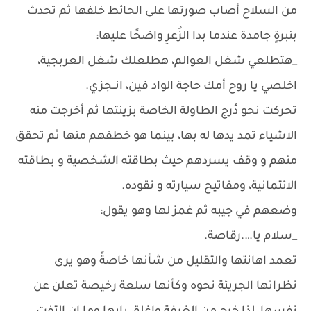
من السلاح أصاب صورتها على الحائط خلفها ثم تحدث
بنبرةٍ جامدة عندما بدا الزُعرِ واضحًا عليها:
_هتطلعي شغل العوالم، هطلعلك شغل العربجية،
اخلصي يا روح أمك حاجة الواد فين، انــجزي.
تحركت نحو دُرج الطاولة الخاصة بزينتها ثم أخرجت منه
الاشياء تمد يدها له بها، بينما هو خطفهم منها ثم تحقق
منهم و وقف يسردهم حيث بطاقته الشخصية و بطاقته
الائتمانية، ومفاتيح سيارته و نقوده.
وضعهم في جيبه ثم غمز لها وهو يقول:
_سلام يا….رقاصة.
تعمد اهانتها والتقليل من شأنها خاصةً وهو يرى
نظراتها الجريئة نحوه وكأنها سلعة رخيصة تعلن عن