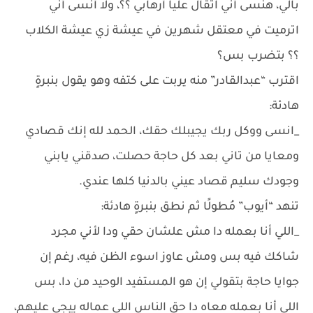
بالي، هنسى أني اتقال عليا أرهابي ؟؟، ولا أنسى أني
اترميت في معتقل شهرين في عيشة زي عيشة الكلاب
؟؟ بتضرب بس؟
اقترب “عبدالقادر” منه يربت على كتفه وهو يقول بنبرةٍ
هادئة:
_انسى ووكل ربك يجيبلك حقك، الحمد لله إنك قصادي
ومعايا من تاني بعد كل حاجة حصلت، صدقني يابني
وجودك سليم قصاد عيني بالدنيا كلها عندي.
تنهد “أيوب” مُطولًا ثم نطق بنبرةٍ هادئة:
_اللي أنا بعمله دا مش علشان حقي ودا لأني مجرد
شاكك فيه بس ومش عاوز اسوء الظن فيه، رغم إن
جوايا حاجة بتقولي إن هو المستفيد الوحيد من دا، بس
اللي أنا بعمله معاه دا حق الناس اللي عماله ييجي عليهم،