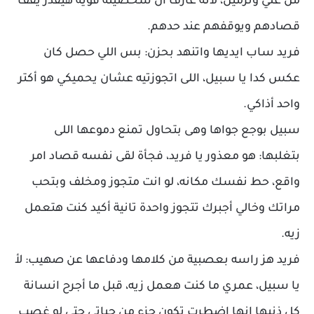
من علي ونرمين، لانه عارف ان شخصيته قوية هيقدر يقف
قصادهم ويوقفهم عند حدهم.
فريد ساب ايديها واتنهد بحزن: بس اللي حصل كان
عكس كدا يا سبيل، اللى اتجوزتيه عشان يحميكي هو أكتر
واحد أذاكي.
سبيل بوجع جواها وهى بتحاول تمنع دموعها اللى
بتغلبها: هو معذور يا فريد، فجأة لقى نفسه قصاد امر
واقع، حط نفسك مكانه، لو انت متجوز ومخلف وبتحب
مراتك وخالي أجبرك تتجوز واحدة تانية أكيد كنت هتعمل
زيه.
فريد هز راسه بعصبية من كلامها ودفاعها عن صهيب: لأ
يا سبيل، عمري ما كنت هعمل زيه، قبل ما أجرح انسانة
كل ذنبها انها اضطرت تكون جزء من حياتي حتى لو غصب