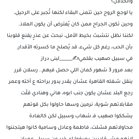
والخذلان؟
يا لوجع الروح حين تتمنى البقاء لكنها تُجبر على الرحيل،
وحين تكون الجراح ممن كان يُفترض أن يكون الملاذ.
لكننا نظل نتشبث بخيط الأمل، نبحث عن عذرٍ يقنع قلوبنا
بأن الحب، رغم كل شيء، قد يُصلح ما كسرته الأقدار.
في سبيل صهيب بقلمي✍️______لبنى دراز
بعد مرور 3 شهور كمان اللي حصل فيهم.. رسلان قرر
ينقل شغله القاهرة عشان يقدر يدور براحته ع أخته وعمر
رجع البلد عشان يكون جنب ابوه، هاني وهنادي قلّت
مقابلاتهم شوية، نرمين وسها حاولوا بكل قوتهم
يشككوا صهيب فـ شهاب وسبيل لكن كالعادة
محاولاتهم فشلت، فاطمة وعادل وسامية كانوا هيتجننوا