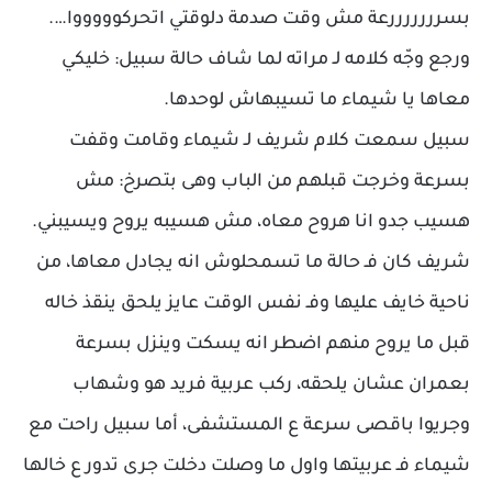
بسرررررررعة مش وقت صدمة دلوقتي اتحركوووووا….
ورجع وجّه كلامه لـ مراته لما شاف حالة سبيل: خليكي
معاها يا شيماء ما تسيبهاش لوحدها.
سبيل سمعت كلام شريف لـ شيماء وقامت وقفت
بسرعة وخرجت قبلهم من الباب وهى بتصرخ: مش
هسيب جدو انا هروح معاه، مش هسيبه يروح ويسيبني.
شريف كان فـ حالة ما تسمحلوش انه يجادل معاها، من
ناحية خايف عليها وفـ نفس الوقت عايز يلحق ينقذ خاله
قبل ما يروح منهم اضطر انه يسكت وينزل بسرعة
بعمران عشان يلحقه، ركب عربية فريد هو وشهاب
وجريوا باقصى سرعة ع المستشفى، أما سبيل راحت مع
شيماء فـ عربيتها واول ما وصلت دخلت جرى تدور ع خالها