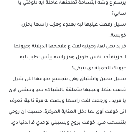
يرسم ع وشه ابتسامة تطمنها: عاملة ايه دلوقتي يا
سابي؟
سبيل رفعت عينيها ليه بهدوء وهزت راسها بحزن:
كويسة.
فريد بص لها، وعينيه لفت ع ملامحها الدبلانة وعيونها
الحزينة أخد نفس طويل وهز راسه بيأس: طيب ليه
عيونك الجميلة دي بتبكي؟
سبيل بحنين واشتياق وهى بتمسح دموعها اللى بتنزل
غصب عنها، وعينيها متعلقة بالشباك: جدو وحشني اوى
يا فريد.. ورجعت لفت راسها وبصت له مرة تانية: تعرف
انى خوفت أوى لما دخل العناية المركزة، حسيت ان روحي
بتتسحب مني، خوفت يروح ويسيبني لوحدي فـ الدنيا دي،