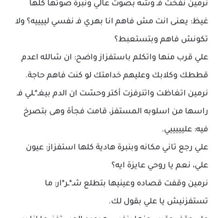
نرمين نفخت فـ وشه بصوت عالي ونبرة صوتها كلها
غيظ: يعنى انت مش فاهم انا بهري فـ نفسي لييييه؟ ولا
تكونش فاهم وبتستعبط؟
علي قرب منها واتكلم باستفزاز واضح: ان شالله اعدم
قططك وكلابك وعليهم خدامتك لو كنت فاهم حاجة.
نرمين اتغاظت واتنرفزت أكتر وحسّت ان الدم بيغـ*ـلي فـ
راسها من اسلوبه المستفز، قامت فجأة وهى بتصرخ
فيه: عليييييي.
علي رجع تاني مكانه وبنبرة هادية كلها استفزاز: عيون
علي، نعم يا روحي عايزة ايه؟
نرمين وقفت قصاده وعينيها بتطلع شـ*ـر*ار: ما
تستفزنيش يا علي بقول لك.