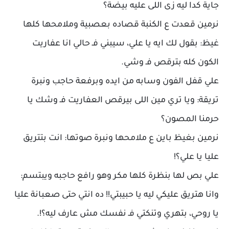
جاية كدا ليه زى اللى عليه بيضة؟
نرمين قعدت ع الكنبة قصاده بعصبية وملامحها كلها
غيظ: بقول لك ايه يا علي، سيبني فـ حالي انا عفاريت
الكون كله بترقص فـ وشي.
علي قفل الفون وسابه من ايده وبرفعة حاجب ونبرة
تريقة: ويا تري مين اللى بيرقص العفاريت فـ وشك يا
حرمنا المصون؟
نرمين بغيظ باين ع ملامحها ونبرة صوتها: انت بتتريق
عليا يا علي؟!
علي بص لها بنظرة كلها مكر وهو رافع حاجبه ويبتسم:
وانا هتريق عليكي ليه يا حبيبتي!! ده انتي حتى صعبانة عليا
يا روحي، بتهري وتنكتي فـ نفسك مش عارف ليه؟!.