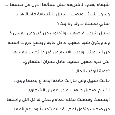
شيماء بهدوء لـ شريف: مش تسألها الاول هى نفسها فـ
ولد ولا بنت؟… وبصت لـ سبيل بابتسامة هادية: ها يا
سابي نفسك فـ ولد ولا بنت؟
سبيل شردت فـ صهيب واتكلمت من غير وعي: نفسي فـ
ولد ويكون شبه صهيب فـ كل حاجة ويجمع حروف اسمه
من اسامينا… ورددت الاسم من غير ما تحس بنفسها
بكل حب: صهيل صهيب عادل عمران الشهاوي.
“عودة للوقت الحالي”
فاقت سبيل وهى مازالت حاطة ايدها ع بطنها وبتردد
الأسم: صهيل صهيب عادل عمران الشهاوي.
ابتسمت وفضلت تتكلم معاه وتحكي له كل اللى واجعها
من صهيب وتقول له هى قد ايه بتحب أبوه رغم انه ما