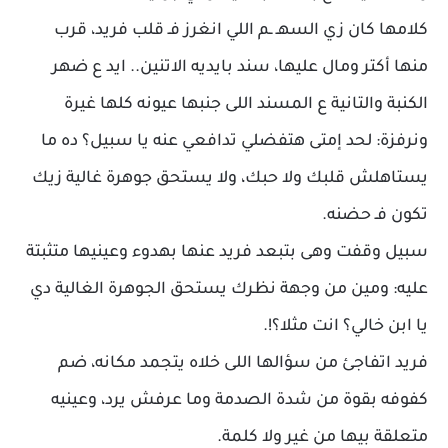
كلامها كان زي السهـ ـم اللي انغرز فـ قلب فريد، قرب
منها أكتر ومال عليها، سند بايديه الاتنين.. ايد ع ضهر
الكنبة والتانية ع المسند اللى جنبها عيونه كلها غيرة
ونرفزة: لحد إمتى هتفضلي تدافعي عنه يا سبيل؟ ده ما
يستاهلش قلبك ولا حبك، ولا يستحق جوهرة غالية زيك
تكون فـ حضنه.
سبيل وقفت وهى بتبعد فريد عنها بهدوء وعينيها متثبتة
عليه: ومين من وجهة نظرك يستحق الجوهرة الغالية دي
يا ابن خالي؟ انت مثلا؟!.
فريد اتفاجئ من سؤالها اللى خلاه يتجمد مكانه، ضم
كفوفه بقوة من شدة الصدمة وما عرفش يرد، وعينيه
متعلقة بيها من غير ولا كلمة.