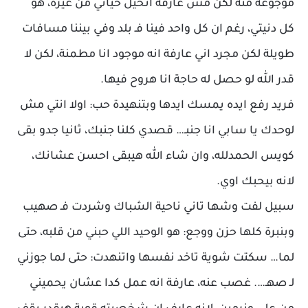
موجوعة منه لكن مش عارفة اتخيل حياتي من غيره، هو
كل دنيتي، رغم ان كل واحد فينا فـ بلد وفي بيننا مسافات
طويلة لكن مجرد اني عارفة انه موجود انا مطمنة، لكن لا
قدر الله لو حصل له حاجة انا هروح فيها.
فريد رفع ايده يمسك ايدها وبتنهيدة حب: اولا انتي مش
لوحدك يا سابي انا جنبـ… قصدي كلنا جنبك، ثانيا جدو بقى
كويس الحمدلله، وان شاء الله هيبقى احسن عشانك،
لانه بيحبك اوي.
سبيل لفت وشها تاني ناحية الشباك وشردت فـ صهيب
وبنبرة كلها حزن ووجع: هو الوحيد اللي حبني من قلبه، حتى
لما… سكتت شوية تاخد نفسها واتنهدت: حتى لما جوزني
لـ صهـ…. غصب عنه، عارفة انه عمل كدا عشان يحميني