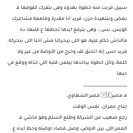
سبيل قربت منه خطوة بهدوء وهى بتفرك كفوفها فـ
بعض وبتنهيدة حزن: فريد انا مقدرة وفاهمة مشاعرك
كويس، بس… وهى بترفع ايدها تحطها ع قلبها: ده
مالناش حكم عليه، هو اللى بيحركنا مش احنا اللى بنحركه.
فريد حس إنه اتخنق لف وخرج من الأوضة من غير ولا
كلمة، وكل خطوة بياخدها بيلعن قلبه اللي خذله ووقع في
حبها.
_____________________
فـ مصر🇾🇪 قصر الشهاوي.
جناح عمران. نفس الوقت
رجع صهيب من الشركة وطلع السلم وهو ماشي فـ
الممر اللى بين الاوض، وصل قصاد اوضته وحط ايده ع