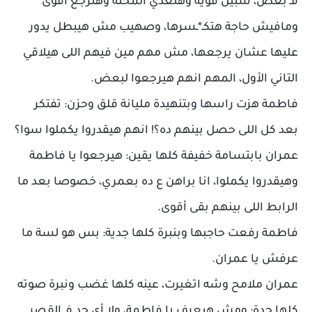
فـ بعض، سبيل قوية وهتعدي المحنة وهترجع اقوى
ومافيش حاجة هتكـ*ـسرها، وصهيب مش هيبطل يدور
عليها عشان يرجعها، مش مهم مين فيهم اللى هيلاقي
التاني الأول، المهم انهم هيرجعوا لبعض.
فاطمة هزت راسها وبتنهيدة مليانة قلق وحزن: تفتكر
بعد كل اللى حصل بينهم ده؟! انهم هيقدروا يكملوا سوا؟
عمران بابتسامة خفيفة كلها يقين: هيرجعوا يا فاطمة
وهيقدروا يكملوا، انا براهن ع ده بعمري، خصوصا بعد ما
الرابط اللى بينهم بقى أقوى.
فاطمة رفعت حاجبها وبنبرة كلها جدية: بس هو لسة ما
عرفش يا عمران.
عمران ملامح وشه اتغيرت، عينه كلها غضب ونبرة صوته
كلها حدة: ومش هيعرف يا فاطمة، ولا أى حد فـ القصر