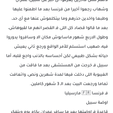
لانهم مش قادرين يعرفوا اى خبر عن سبيل، عمران
وشهاب رجعوا أخيرا من فرنسا بعد ما اطمنوا عليها
وطبعا واخدين حذرهم وما بيتكلموش عنها مع أى حد،
بعد ما قالوا قصاد كل اللى فـ القصر انهم ما لقيوهاش،
وطول الاربع شهور ماسابوش مكان الا وسافروا يدوروا
فيه، صهيب استسلم للأمر الواقع ورجع تاني يعيش
حياته بشكل طبيعي لكن أحساسه بالذنب واجع قلبه، أما
سبيل فـ خرجت من المستشفى بعد ما فاقت من
الغيبوبة اللى دخلت فيها لمدة شهرين ونص، واتعافت
تماما ورجعت البيت بعد الـ 3 شهور كاملين.
فـ فرنسا 🇫🇷 مارسيليا
اوضة سبيل
قاعدة فـ اوضتها بعد ما سافر عمران بكام يوم وبتفكر