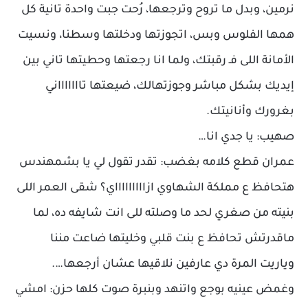
نرمين، وبدل ما تروح وترجعها، رُحت جبت واحدة تانية كل
همها الفلوس وبس، اتجوزتها ودخلتها وسطنا، ونسيت
الأمانة اللى فـ رقبتك، ولما انا رجعتها وحطيتها تاني بين
إيديك بشكل مباشر وجوزتهالك، ضيعتها تاااااااني
بغرورك وأنانيتك.
صهيب: يا جدي انا…
عمران قطع كلامه بغضب: تقدر تقول لي يا بشمهندس
هتحافظ ع مملكة الشهاوي ازاااااااااي؟ شقى العمر اللى
بنيته من صغري لحد ما وصلته للى انت شايفه ده، لما
ماقدرتش تحافظ ع بنت قلبي وخليتها ضاعت مننا
وياريت المرة دي عارفين نلاقيها عشان أرجعها….
وغمض عينيه بوجع واتنهد وبنبرة صوت كلها حزن: امشي