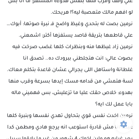
علي وقف وقرب منها بنفس هدوءه المستفز: ما انا بس
لو افهم مالك متعصبة ليه؟! هريحك.
نرمين بصت له بتحدي وغيظ واضح فـ نبرة صوتها: أبوك…
علي قاطعها بتريقة قاصد يستفزها أكتر: اشمعني.
نرمين زاد غيظها منه وبنظرات كلها غضب صرخت فيه
بصوت عالي: انت هتجلطني ببرودك ده.. تصدق انا
غلطانة واستاهل اللى يجرالي عشان قاعدة بتكلم معاك.
لسة هتمشي من قدامه مسك إيدها بسرعة وقرب منها
بهدوء: خلاص حقك عليا ما تزعليش، بس فهميني ماله
بابا عمل لك ايه؟
نرمين اخدت نفس قوي بتحاول تهدي نفسها وبنبرة كلها
غيظ: انا مش قادرة استوعب انه يرجع هادي ومطمن كدا