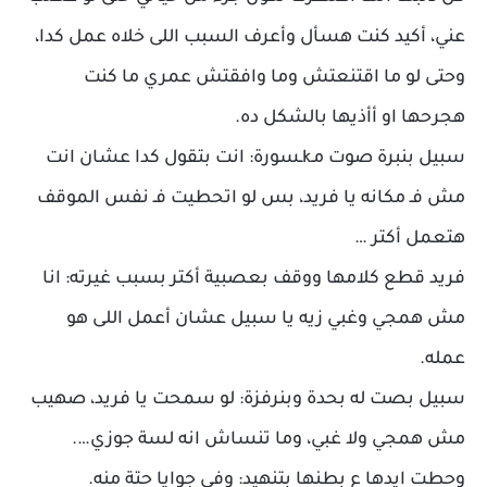
عني، أكيد كنت هسأل وأعرف السبب اللى خلاه عمل كدا،
وحتى لو ما اقتنعتش وما وافقتش عمري ما كنت
هجرحها او أأذيها بالشكل ده.
سبيل بنبرة صوت مـkـسورة: انت بتقول كدا عشان انت
مش فـ مكانه يا فريد، بس لو اتحطيت فـ نفس الموقف
هتعمل أكتر …
فريد قطع كلامها ووقف بعصبية أكتر بسبب غيرته: انا
مش همجي وغبي زيه يا سبيل عشان أعمل اللى هو
عمله.
سبيل بصت له بحدة وبنرفزة: لو سمحت يا فريد، صهيب
مش همجي ولا غبي، وما تنساش انه لسة جوزي….
وحطت ايدها ع بطنها بتنهيد: وفي جوايا حتة منه.