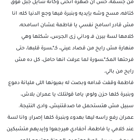
من جسمه، حس ان ضهره اتحنى وكأنه شايل جبل فوق
كتافه، مسح وشه بإيديه وبنبرة فيها وجع الدنيا كله: انا
مش قادر اسامح نفسي يا فاطمة عشان اسامحه،
كلامها لسة بيرن فـ وداني زى الجرس، شكلها وهي
منهارة مش رايح من قصاد عيني، كـ*ـسرة قلبها، حتى
فرحتها المكـ*ـسورة لما عرفت انها حامل، كل ده مش
رايح من بالي.
فاطمة وقفت قدامه وبصت له بعيونها اللى مليانة دموع
وبنبرة كلها حزن ولوم: ياما قولتلك يا عمران بلاش،
سبيل مش هتستحمل ما صدقتنيش، وادى النتيجة.
عمران رفع راسه ليها بهدوء وبنبرة كلها إصرار: وانا لسة
عند كلامي يا فاطمة، أحفادي هيرجعوا وإيديهم متشبكين