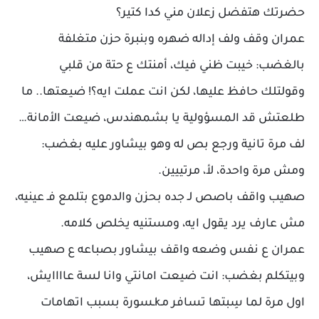
حضرتك هتفضل زعلان مني كدا كتير؟
عمران وقف ولف إداله ضهره وبنبرة حزن متغلفة
بالغضب: خيبت ظني فيك، أمنتك ع حتة من قلبي
وقولتلك حافظ عليها، لكن انت عملت ايه؟! ضيعتها.. ما
طلعتش قد المسؤولية يا بشمهندس، ضيعت الأمانة…
لف مرة تانية ورجع بص له وهو بيشاور عليه بغضب:
ومش مرة واحدة، لأ، مرتييين.
صهيب واقف باصص لـ جده بحزن والدموع بتلمع فـ عينيه،
مش عارف يرد يقول ايه، ومستنيه يخلص كلامه.
عمران ع نفس وضعه واقف بيشاور بصباعه ع صهيب
وبيتكلم بغضب: انت ضيعت امانتي وانا لسة عاااايش،
اول مرة لما سِبتها تسافر مـkـسورة بسبب اتهامات