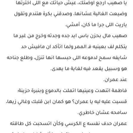
يا صهيب ارجع اوضتك، عيش حياتك مع اللى اخترتها
وضيعت الغالية عشانها، وصدقني بكرة هتندم وتقول
ياريت اللى جرا ما كان، أمشي.
صهيب مال بحزن باس ايد جده وجدته وخرج من غير ما
يتكلم لف بعينيه فـ الممر ولما اتأكد ان مافيش حد
شايفه سمح لدموعه اللى حبسها انها تنزل، وطلع جناحه
هو وسبيل يقعد فيه لغاية ما يهدى.
عند عمران.
فاطمة اتنهدت وعينيها اتملت بالدموع وبنبرة حزينة:
قسيت عليه ليه يا عمران؟ هو كمان ابن قلبك وغالي زيها،
سامحه عشان خاطري.
عمران حدف نفسه ع الكرسي وكأن اتسحبت كل طاقته