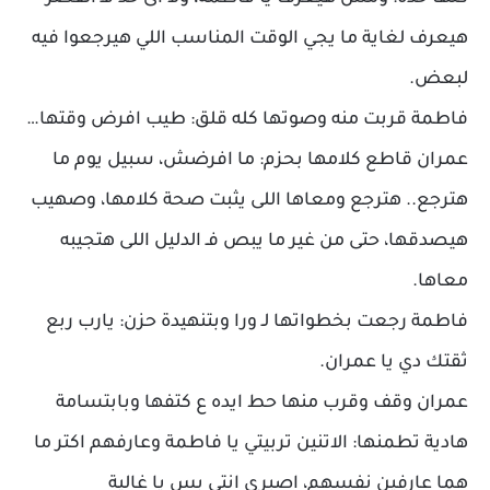
هيعرف لغاية ما يجي الوقت المناسب اللي هيرجعوا فيه
لبعض.
فاطمة قربت منه وصوتها كله قلق: طيب افرض وقتها…
عمران قاطع كلامها بحزم: ما افرضش، سبيل يوم ما
هترجع.. هترجع ومعاها اللى يثبت صحة كلامها، وصهيب
هيصدقها، حتى من غير ما يبص فـ الدليل اللى هتجيبه
معاها.
فاطمة رجعت بخطواتها لـ ورا وبتنهيدة حزن: يارب ربع
ثقتك دي يا عمران.
عمران وقف وقرب منها حط ايده ع كتفها وبابتسامة
هادية تطمنها: الاتنين تربيتي يا فاطمة وعارفهم اكتر ما
هما عارفين نفسهم، اصبري انتي بس يا غالية