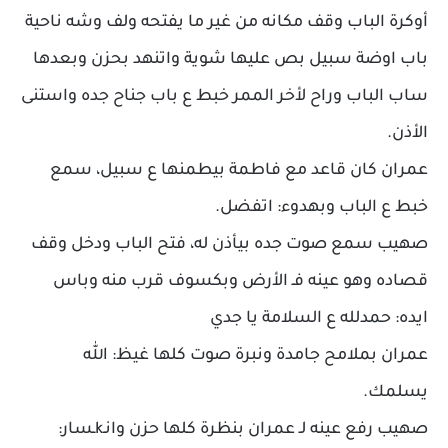
أوكرة الباب وقف مكانه من غير ما يفتحه ولف وشه ناحية
باب اوضة سبيل بص عليها شوية واتنهد بحزن وبعدها
ساب الباب وراح لأخر الممر خبط ع باب جناح جده واستنى
الأذن.
عمران كان قاعد مع فاطمة بيطمنها ع سبيل، سمع
خبط ع الباب وبهدوء: اتفضل.
صهيب سمع صوت جده بيأذن له، فتح الباب ودخل وقف
قصاده وهو عينه فـ الأرض وبكسوف قرب منه وباس
ايده: حمدلله ع السلامة يا جدي
عمران بملامح جامدة ونبرة صوت كلها غيظ: الله
يسلمك.
صهيب رفع عينه لـ عمران بنظرة كلها حزن وانـkـسار: