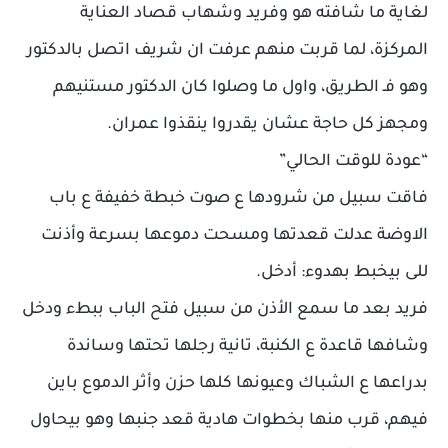
لغاية ما شافته هو وفريد وشهاب قصاد العناية
المركزة، لما قربت منهم عرفت ان شريف اتصل بالدكتور
وهو فـ الطريق، واول ما وصلوا كان الدكتور مستنيهم
ومجهز كل حاجة عشان يقدروا ينقذوا عمران.
“عودة للوقت الحالي”
فاقت سبيل من شرودها ع صوت خبطة خفيفة ع باب
الاوضة عدلت قعدتها ومسحت دموعها بسرعة وأذنت
للى بيخبط بهدوء: أدخل.
فريد بعد ما سمع الأذن من سبيل فتح الباب ببطء ودخل
وشافها قاعدة ع الكنبة، تانية رجلها تحتها وساندة
بدراعها ع الشباك وعيونها كلها حزن وأثر الدموع باين
فيهم، قرب منها بخطوات هادية قعد جنبها وهو بيحاول