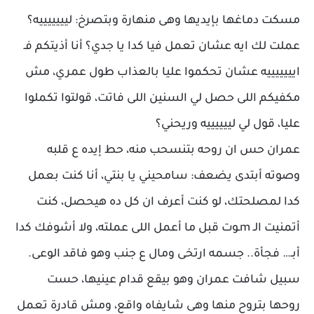
مسكت دماغها بإيديها وهى منهارة وبتصرخ: ليييييييه؟
عملت لك ايه عشان تعمل فيا كدا يا جدي؟ أنا أذيتكم فـ
ايييييييه عشان تحكموا عليا بالعذاب طول عمري، مش
مكفيكم اللى حصل لي السنين اللى فاتت، قولتوا تكملوا
عليا، قول لي لييييييه وريحني؟
عمران حس ان روحه بتنسحب منه، حط إيده ع قلبه
وصوته أبتدى يضعف: سامحيني يا بنتي، أنا كنت بعمل
كدا لمصلحتك، لو كنت أعرف ان كل ده هيحصل، كنت
أتمنيت الـ mـوت قبل ما أعمل اللى عملته، ولا أشوفك كدا
أبـ… فجأة.. جسمه ارتخى ومال ع جنب وهو فاقد الوعى.
سبيل شافت عمران وهو بيقع قدام عينيها، حست
روحها بتروح منها وهى شايفاه واقع، ومش قادرة تعمل