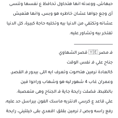
حبهاش، ووعدته انها هتحاول تحافظ ع نفسها وتنسى
أى وجع جواها عشان خاطره هو وبس، وانها هتعيش
عشانه وتكتفي من الدنيا بيه وتخليه حاجة كبيرة، كل الدنيا
تفتخر بيه وتشاور عليه.
_____________________
فـ مصر 🇾🇪 قصر الشهاوي
جناح علي فـ نفس الوقت
كالعادة نرمين هتـmـوت وتعرف ايه اللى بيدور فـ القصر،
وعمران غاب 4 شهور ليه هو وشهاب وراحوا فين
بالظبط، فضلت رايحة جاية فـ الجناح وهى متعصبة.
علي قاعد ع كرسي الانتريه ماسك الفون بيراسل حد عليه،
رفع راسه وبص لـ نرمين بقلق: اقعدي بقى خيلتيني، رايحة