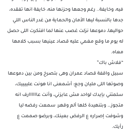
فيه، وخايفة.. رغم وجعها وحزنها منه، خايفة انها تفقده،
جدها بالنسبة ليها الأمان والحماية من غدر الناس اللي
حواليها، دموعها نزلت غصب عنها لما افتكرت اللى حصل
له يوم ما وقع مغمي عليه قصاد عينيها بسبب كلامها
معاه.
“فلاش باك”
سبيل واقفة قصاد عمران وهى بتصرخ ومن بين دموعها
وصوتها اللى مليان وجع: أشمعنى انا هونت علييييك،
سلمتني بإيدك لواحد مش عايزني، وأنت عاااااارف انه
متجوز… وبتنهيدة كلها ألم وقهر: سمعت رفضه ليا
وشوفت إصراره ع الرفض بعينك، وبرضو صممت ع
رأيك.