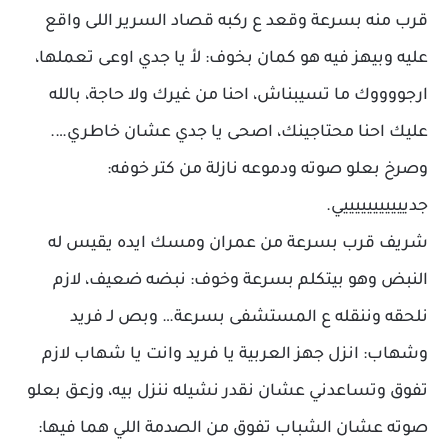
قرب منه بسرعة وقعد ع ركبه قصاد السرير اللى واقع
عليه وبيهز فيه هو كمان بخوف: لأ يا جدي اوعى تعملها،
ارجووووك ما تسيبناش، احنا من غيرك ولا حاجة، بالله
عليك احنا محتاجينك، اصحى يا جدي عشان خاطري….
وصرخ بعلو صوته ودموعه نازلة من كتر خوفه:
جديييييييييييي.
شريف قرب بسرعة من عمران ومسك ايده يقيس له
النبض وهو بيتكلم بسرعة وخوف: نبضه ضعيف، لازم
نلحقه وننقله ع المستشفى بسرعة… وبص لـ فريد
وشهاب: انزل جهز العربية يا فريد وانت يا شهاب لازم
تفوق وتساعدني عشان نقدر نشيله ننزل بيه، وزعق بعلو
صوته عشان الشباب تفوق من الصدمة اللي هما فيها: