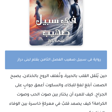
رواية فى سبيل صهيب الفصل الثامن بقلم لبنى دراز
حين يُثقل القلب بالحيرة، وتُغلف الروح بالخذلان، يصبح
الصمت أبلغ لغةٍ للبكاء، والسكوت أعمق جوابٍ على
الجراح. كيف للمرء أن يختار بين صوت الحب وصوت
الكرامة؟ كيف يصمد قلبٌ في معركةٍ خاسرة بين الوفاء