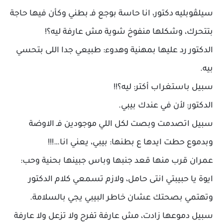
سيلڤوبليه دكتور، انا حاسة بوجع فـ بطني وكأن فيها حاجة
بتتحرك، وشكلها منفوخ شوية مش عارفة ليه؟!
الدكتور رد عليها بمهنية وهدوء: طبيعي جدا اللى بتحسي
بيه.
سبيل باستغراب أكتر: ليه؟!!
الدكتور: لأن في عندك بيبي.
سبيل اتصدمت وبصت لكل اللي موجودين فـ الاوضة
وبدموع حطت ايدها ع بطنها: بيبي، يعني انا…!!!
عمران قرب منها قعد جنبها وباس جبينها بحنية وحب:
ايوة يا حبيبتي انتى حامل، ولازم تسمعي كلام الدكتور
وتهتمي بصحتك عشان خاطر البيبي يجي بالسلامة.
سبيل دموعها زادت، مش عارفة تفرح ولا تزعل ولا عارفة