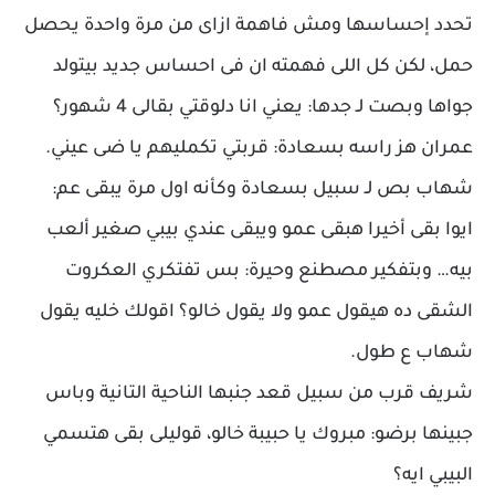
تحدد إحساسها ومش فاهمة ازاى من مرة واحدة يحصل
حمل، لكن كل اللى فهمته ان فى احساس جديد بيتولد
جواها وبصت لـ جدها: يعني انا دلوقتي بقالى 4 شهور؟
عمران هز راسه بسعادة: قربتي تكمليهم يا ضى عيني.
شهاب بص لـ سبيل بسعادة وكأنه اول مرة يبقى عم:
ايوا بقى أخيرا هبقى عمو ويبقى عندي بيبي صغير ألعب
بيه… وبتفكير مصطنع وحيرة: بس تفتكري العكروت
الشقى ده هيقول عمو ولا يقول خالو؟ اقولك خليه يقول
شهاب ع طول.
شريف قرب من سبيل قعد جنبها الناحية التانية وباس
جبينها برضو: مبروك يا حبيبة خالو، قوليلى بقى هتسمي
البيبي ايه؟