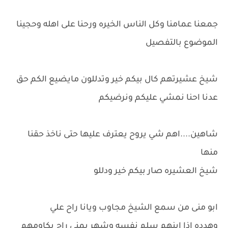
جمعنا عمامنا وكل الناس الخيره ورحنا على اهله وحجينا
الموضوع بالتفصيل
شيخ عشيرتهم كال بيكم خير وتدللون مايضيع الكم حق
عدنا احنا نمشي عليكم ونرضيكم
شاهين....اهم شي يروح يعترف عليها حتى ناخذ حقنا
منها
شيخ العشيره صار بيكم خير ودللو
ابو منى من سمع الشيخ مجاوب ويانا راح علي
وهدده اذا ابنهم سلم نفسه وشهر بمنى راح يكاومهم