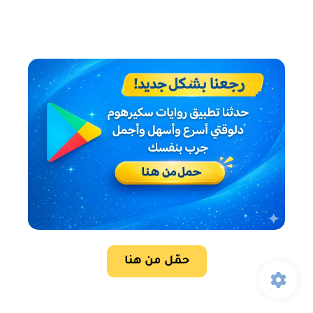
حمّل من هنا