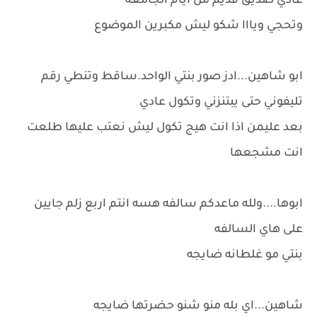
عادي صديق قديم من ايام الجامعه
وتحجي ويااا شكو ليش مكبرين الموضوع
ابو شاهين...ادز صور بنتي الواحد.ساقط وتنطي رقم
تليفوني حتى يبتنزني وتكول عادي
بعد عليمن اذا انت هيج تكول ليش نعتب عليها طلعت
انت مشجعها
ابوها....ولله ماعدكم سالفه هسه انتم اربع زلم جايين
على هاي السالفه
بنتي مو غلطانه ضايجه
شاهين...اي بله منو شنو حضرتها ضايجه