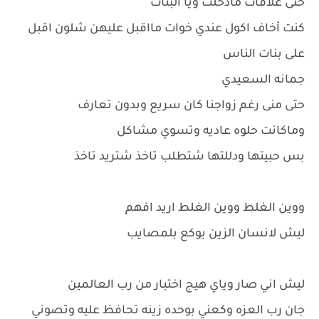
حتى علاقات مادخلت ويا البنات
كنت أخاف اكول عندي خوات مااقبل عليهن شلون اقبل
على بنات الناس
جمانه السعيدي
حتى منى رغم زواجنا كان سريع وبدون تعارف
وماكانت حلوه عاديه وتسوي مشاكل
بس حبيتها ودللتها شتطلب تاخذ شتريد تاخذ
ووين الغلط ووين الغلط اريد افهم
ليش لانسان الزين يوكع بلمصايب
ليش اني صار وياي هيج اختبار من رب العالمين
جان رب العزه وكعني بوحده زينه تحافظ عليه وتصوني