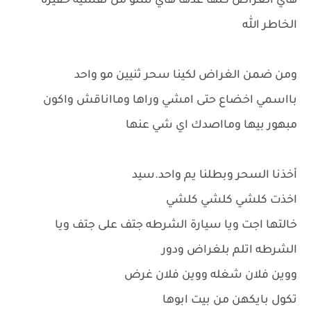
هاي الغراض كلها عدها هاي شنو من نفسيه حقيره
الخاطر الله
ومن ضمن الغراض لكينا سحر ثنيين مو واحد
بااسمي اخضاع حتى امشي وراها ومااناقش واكون
مبهور بيها ومااصدك اي شي عنها
أخذنا السحر وبطلنا يم واحد.سيد
اخذت كلشي كلشي كلشي
خالتها اجت ويا سيارة الشرطه جتف على جتف ويا
الشرطه اتلم بلغراض ودور
ووين فلان شغله ووين فلان غرض
تكول بايكهن من بيت ابوها