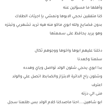
وأهلها ما مسؤلين عنه
كنا متفقين نحجي الابوها ونمشي بإ اجرئات الطلاك
بدون فضايح ولله ابوي ماكو منه هيه تريد تشهربي وتبتزه
وهو يريد يحافظ على سمعتها
دخلنا عليهم ابوها واخوها ووجوهم ثكال
سلمنا وكعدنا
بدا ابوي يحجي شلون الولد تواصل وياي وهدده
وشلون راح الدائرة الابتزاز والضابط اتصل علي والولد
اعترف
منى الي دزته
ابو شاهين....احنا ماصدكنا كلام الولد بس طلعنا سجل