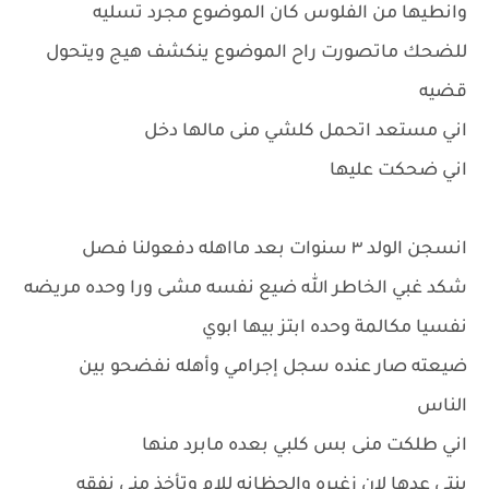
وانطيها من الفلوس كان الموضوع مجرد تسليه
للضحك ماتصورت راح الموضوع ينكشف هيج ويتحول
قضيه
اني مستعد اتحمل كلشي منى مالها دخل
اني ضحكت عليها
انسجن الولد ٣ سنوات بعد مااهله دفعولنا فصل
شكد غبي الخاطر الله ضيع نفسه مشى ورا وحده مريضه
نفسيا مكالمة وحده ابتز بيها ابوي
ضيعته صار عنده سجل إجرامي وأهله نفضحو بين
الناس
اني طلكت منى بس كلبي بعده مابرد منها
بنتي عدها لان زغيره والحظانه للام وتأخذ مني نفقه