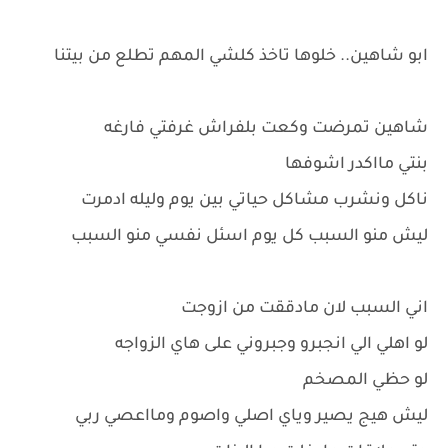
ابو شاهين.. خلوها تاخذ كلشي المهم تطلع من بيتنا
شاهين تمرضت وكعت بلفراش غرفتي فارغه
بنتي مااكدر اشوفها
ناكل ونشرب مشاكل حياتي بين يوم وليله ادمرت
ليش منو السبب كل يوم اسئل نفسي منو السبب
اني السبب لان مادققت من ازوجت
لو اهلي الي انجبرو وجبروني على هاي الزواجه
لو حظي المصخم
ليش هيج يصير وياي اصلي واصوم ومااعصي ربي