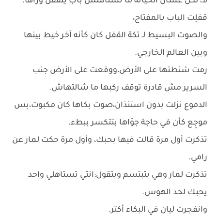
لأ، لكن عشان الخيانة ما تستاهلش باب يُتقفل وراها.
قفلِت الباب بالمفتاح،
والصوت البسيط لـ تكة القفل كان كأنه آخر خيط بينها
وبين العالم الخارجي.
رمت شنطتها على الأرض،ووقعت على الأرض جنب
السرير مش قادرة توقف ركبها ما شالتهاش.
الدموع نزلت بدون استئذان،صوت بكاها كان مكبوت،بس
موجِع كأن في حاجة جوّاها بتتكسر ببطء.
تذكرت أول مرة قالت فيها بحبك، وأول مرة حكت لمار عن
رامي.
تذكرت لمار وهي بتبتسم وبتقول:انتي تستاهلي واحد
يحبك لحد الهوس.
وانفجرت ليان في البكاء أكتر.