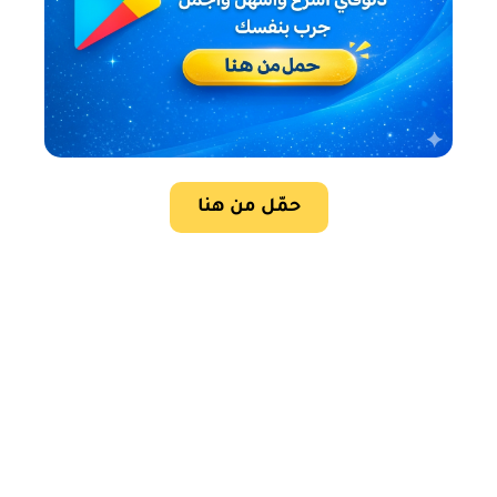
حمّل من هنا