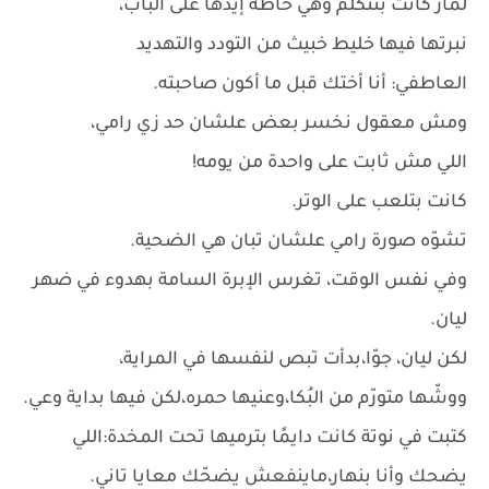
لمار كانت بتتكلم وهي حاطة إيدها على الباب،
نبرتها فيها خليط خبيث من التودد والتهديد
العاطفي: أنا أختك قبل ما أكون صاحبته.
ومش معقول نخسر بعض علشان حد زي رامي،
اللي مش ثابت على واحدة من يومه!
كانت بتلعب على الوتر.
تشوّه صورة رامي علشان تبان هي الضحية.
وفي نفس الوقت، تغرس الإبرة السامة بهدوء في ضهر
ليان.
لكن ليان، جوّا،بدأت تبص لنفسها في المراية،
ووشّها متورّم من البُكا،وعنيها حمره،لكن فيها بداية وعي.
كتبت في نوتة كانت دايمًا بترميها تحت المخدة:اللي
يضحك وأنا بنهار،ماينفعش يضحّك معايا تاني.