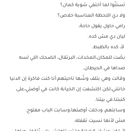
تستنّوا لما أختفي شوية كمان؟
ولا دي اللحظة المناسبة خلاص؟
رامي حاول يقول حاجة،
ليان دي مش كده.
لأ، كده بالظبط.
بصّت للمكان،المخدات، البرتقال، الضحك اللي لسه
صداها في الحيطان.
وقالت وهي بتلف وشّها ناحيتهم:أنا كنت فاكرة إن الدنيا
خانتني،لكن اكتشفت إن الخيانة كانت في أوضتي،على
كنبتنا،في بيتنا.
وسابتهم، ودخلت أوضتها،وسابت الباب مفتوح.
مش لأنها نسيت تقفله،