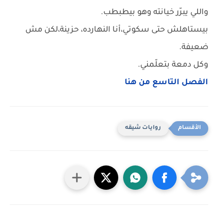
واللي يبرّر خيانته وهو بيطبطب.
بيستاهلش حتى سكوتي،أنا النهارده، حزينة،لكن مش
ضعيفة.
وكل دمعة بتعلّمني.
الفصل التاسع من هنا
روايات شيقه