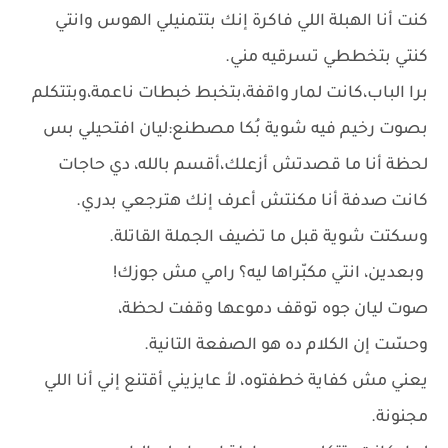
كنت أنا الهبلة اللي فاكرة إنك بتتمنيلي الهوس وانتي
كنتي بتخططي تسرقيه مني.
برا الباب،كانت لمار واقفة،بتخبط خبطات ناعمة،وبتتكلم
بصوت رخيم فيه شوية بُكا مصطنع:ليان افتحيلي بس
لحظة أنا ما قصدتش أزعلك،أقسم بالله، دي حاجات
كانت صدفة أنا مكنتش أعرف إنك هترجعي بدري.
وسكتت شوية قبل ما تضيف الجملة القاتلة.
وبعدين، انتي مكبّراها ليه؟ رامي مش جوزك!
صوت ليان جوه توقف دموعها وقفت لحظة،
وحسّت إن الكلام ده هو الصفعة التانية.
يعني مش كفاية خطفتوه، لأ عايزيني أقتنع إني أنا اللي
مجنونة.