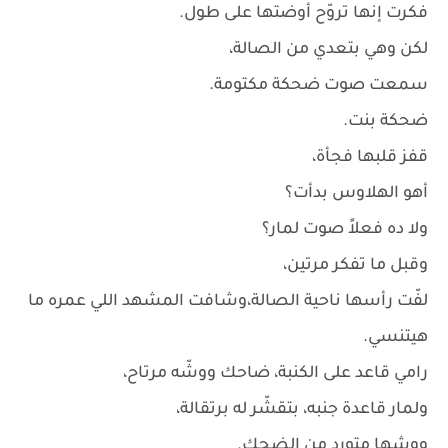
فكرت إنها تروّح أوضتها على طول.
لكن وهي بتعدي من الصالة،
سمعت صوت ضحكة مكتومة.
ضحكة بنت.
قفز قلبها فجأة،
أهو الهلاوس بدأت؟
ولا ده فعلاً صوت لمار؟
وقبل ما تفكر مرتين،
لفّت رأسها ناحية الصالة،وشافت المشهد اللي عمره ما
هيتنسي.
رامي قاعد على الكنبة، ضاحك ووشّه مرتاح،
ولمار قاعدة جنبه، بتقشّر له برتقالة،
ووشها متورد من الضحك.