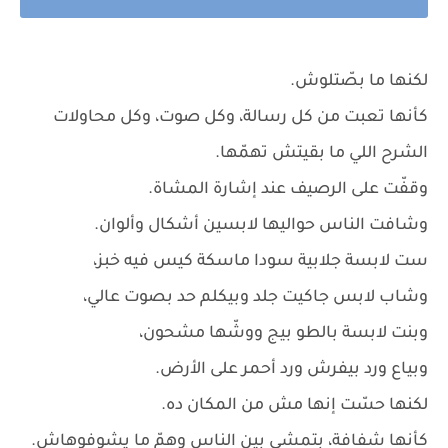
لكنها ما بصّتلوش.
كأنها تعبت من كل رسالة، وكل صوت، وكل محاولات
الشرح اللي ما بقيتش تهمّها.
وقفّت على الرصيف عند إشارة المشاة.
وشافت الناس حواليها لابسين أشكال وألوان.
ست لابسة جلابية سودا ماسكة كيس فيه خبز،
وشاب لابس جاكيت جلد وبيكلم حد بصوت عالي،
وبنت لابسة بالطو بيج ووشّها مشحون،
وبياع ورد بيفرش ورد أحمر على الأرض.
لكنها حسّت إنها مش من المكان ده.
كأنها شفافة، بتمشي بين الناس وهمّ ما يشوفوهاش.