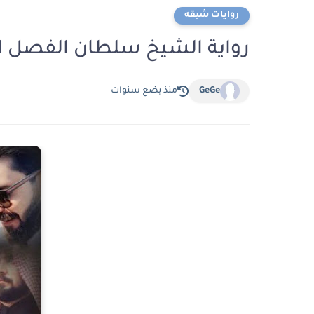
روايات شيقه
رواية الشيخ سلطان الفصل التاسع 9 بقلم
GeGe
منذ بضع سنوات