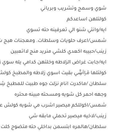
شوي وسمج وتشريب وبرياني
كولتلهن اساعدكم
ايه/وانتي شنو الي تعرفينه حته تسوي
شمس/اعرف حلويات وسلطات. ومعجنات هيج ش
زينب/حبيبه اكعدي كلشي منريد منج لااتعبين
ايه/جابت غراض الزلاطه وخلتهن كدامي يله سوي ز
كولتلها مْـإأڜْـي بقيت اسوي زلاطه والمطبخ كو
سلطان /ماكدرت انام نزلت جوه طبيت للمطبخ شِفـ
وجهه احمر كل شويه ومسحته مبينه محتره
شمس/اكوللكم ميصير اشرب مي شويه كولش
زينب/لاخيه ميصير تحملي مابقه شي
سلطان/هالمره ابتسمن بداخلي حته متضوج كلت بكلب