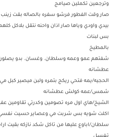
وترجعين تكملين صيامج
صار وقت الفطور فرشو سفره بالصاله بقت زينب تص
بيدي واودي وياها صار اذان واحنه نتقل بلاكل كله
بس لبنات
بالمطيخ
شفتهم عمو وعمه وسلطان. وغسان. بدو يصلون. م
عطشانه
الحجيه/يمه فتحي ريكج بتمره ولبن ميصير كبل م
شمس/عمه كولش عطشانه
الشيخ/هاي اول مره تصومين وكدرتي تقاومين عفيه
اكلت شويه بس شربت مي وعصاير حسيت نفس
سلطان/اباوع عليها من تاكل شكد نازكه بقيت اراق
تغسل