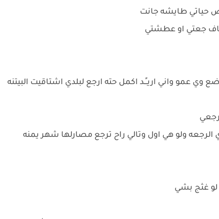
فض حياتي طايشه جانت
اف جعتي او عطشتي
و واني اريــٍـد اكمل حته ارجع لبلدي اشتاقيت البيتنه
رجعي
جعه ولو هي اول وتالي راح ترجع مصارلها شهر يمنه
لو غثج بشي