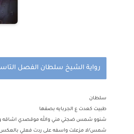
رواية الشيخ سلطان الفصل التاسع
سلطان
طبيت كعدت ع الجربايه بصفها
شنوو شمس ضجتي مني والله موقصدي اشاقه وياج
شمس/لا مزعلت واسفه على ردت فعلي بالعكس شكرا