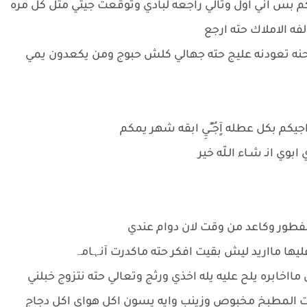
كم بس اني اول وتالي راجعه لبادي وتوقعت جيتي مثل كل مره
حنه تعودنه عليج حته جهالي كلش حبوج ومن يكعدون يمي
جيكم بكل عطله آٍجُـٍـٍيِ ابقه شهر يمكم
 انـ شـاء الـلّه خير
فطور وكاعد من وقت لان دوام عندي
يها مااريد ليش بقيت افكر حته ماكدرت آنہامہ
بره يلح عليه يله اخذي ورثج وتعالي حته نتزوج خبلني
المطبخ مخبوص وزينب وايه يسون اكل هواي اكل دجاج