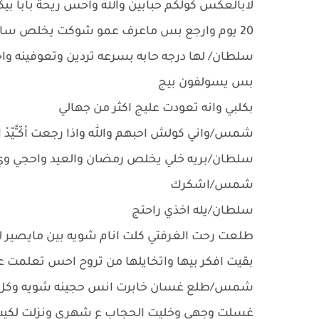
لابالعكس كولكم حبابين والله واحس ريحة بابا بي
20 يوم وارجع بس ماعرف عمو شوكت يخلص سالفه الاملاك حته ارجع
سلطان/ لها درجه حابه بسرعه تردين وتعوفينه وا
بس يسولفون بيج
بكلبي وانه تعودت عليج اكثر من جهالي
شمس/واني كولش احبهم والله واذا رجعت اْكّــًّيّدْ ا
سلطان/بريه خلي يخلص رمضان والعيد واحجي وي ابوي
شمس/اشكرك
سلطان/يله اخذي راحتج
طلعت رحت الغرفتي كلت انام شويه بين مايصير ل
بقيت افكر بيها واتخايلها من تروح احس تعلمت عل
شمس/طلع غسان خابرت انس حجينه شويه وكل مااخا
غسلت وجهي وخليت الحجاب ع شهري ونزلت لكيت 