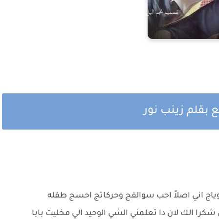
 بقلم زينب نور
 اني اصلاً احب سوالفج وحركاتج احسج طفله
 الك لان دا تعلمني الشي الوحيد الي مخليت بابا