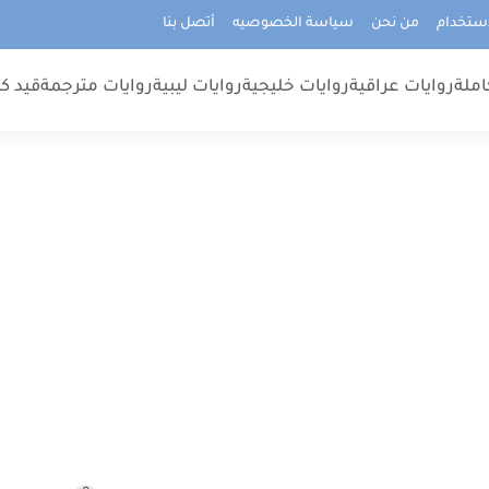
استخدام
من نحن
سياسة الخصوصيه
أتصل بنا
املة
روايات عراقية
روايات خليجية
روايات ليبية
روايات مترجمة
قيد كت