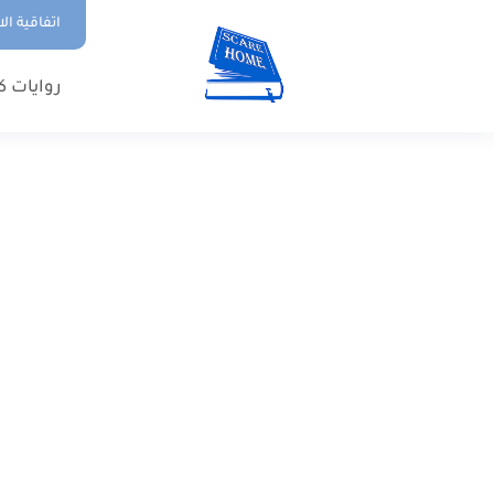
اتفاقية ال
روايات ك