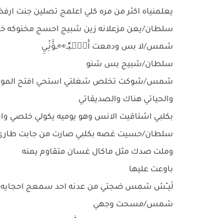
يعلمنياه اكثر من مره كلي اعلمج تصلين جنت ار
سلطان/يعن مزعلانه زين شبيج احسج مخنوكه خ
شمس/لا بس ودمعت اًْعًۤـيًٗــ👀ــؤَّنُِـيِ
سلطان/شبيج بس شنو
شمس/شوكت تخلص شغلتي استحي افتح الموضع وي عم
والحياتي هناك والصديقاتي
بكلبي اشتاقيت الانس وهو يوميه يكولي خلصي وا
سلطان/حسيت غصه بكلبي صارت من جابت طاري الر
وملت صدك مثل ماكال غسان متقاوم يمنه
باوعت عليها
لَيــِْش شمس ضجتي من عدنه احد سمعج احجايه 
شمس/مسحت وجهي