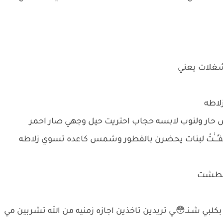
غلات يعني
لاطه
لش حار ولنوب لابسه حجاب احتريت حيل وجهي صار احمر
ٍـــٰٰتْ لبنات يحضرن بالفطور وشمس كاعده تسوي زلاطه
 عطشت
ي شـنــ😳ـي تريدين تاخذين اجازه زمنيه من الله تشربين مي