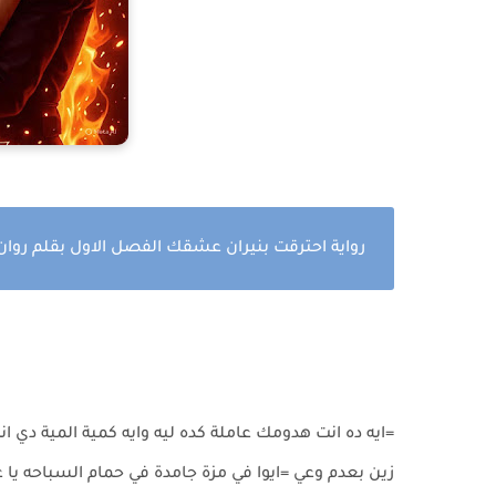
رواية احترقت بنيران عشقك الفصل الاول بقلم روا
=ايه ده انت هدومك عاملة كده ليه وايه كمية المية دي ان
زين بعدم وعي =ايوا في مزة جامدة في حمام السباحه يا 