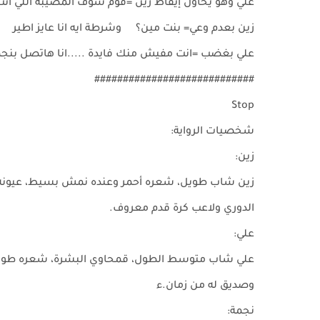
علي وهو يحاول إيقاظ زين =قوم شوف المصيبة اللي ان
زين بعدم وعي= بنت مين؟ وشرطة ايه انا عايز اطير
علي بغضب =انت مفيش منك فايدة .....انا هاتصل بنج
############################
Stop
شخصيات الرواية:
زين:
الدوري ولاعب كرة قدم معروف.
علي:
وصديق له من زمان.ء
نجمة: