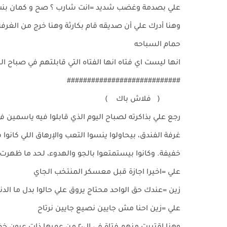
علي بصدمة وغضب شديد =انت شارب ؟ صح و كمان بنت ايه ا
وهنا أدرك علي أن صديقه قام بكارثة وهنا خرج من الغرفه
حمام السباحه
انها ليست اي فتاه انها الفتاه التي قابلتهم في صباح ال
############################
( فلاش باك )
رجع علي بذاكرته لصباح اليوم الذي قابلوا فيه ياسمين في
غرفة الفندق، بيحاولوا ينسوا التعب والإرهاق اللي كانوا 
خفيفة. وكانوا بيستمتعوا بالجو والهدوء، ل
علي =اخيرا اجازة قبل معسكر المنتخب الجاي
زين =عندك حق الواحد محتاج يروق علي حالوا بدل ما ا
علي =زين احنا مش جايين نصيع جايين نرتاح