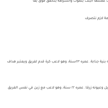
ت عملتها البنت بتموت والشرطة بتحقق فوق بقا
مة لازم نتصرف
زين شاب طويل، شعره أحمر وعنده نمش بسيط، عيونه بنية جذابة. عمره ٢٣سنة، وهو لاعب كرة قدم لفريق ويعتبر هداف
علي شاب متوسط الطول، قمحاوي البشرة، شعره طويل وعيونه زرقا. عمره ٢٢ سنة، وهو لاعب مع زين في نفس الفريق