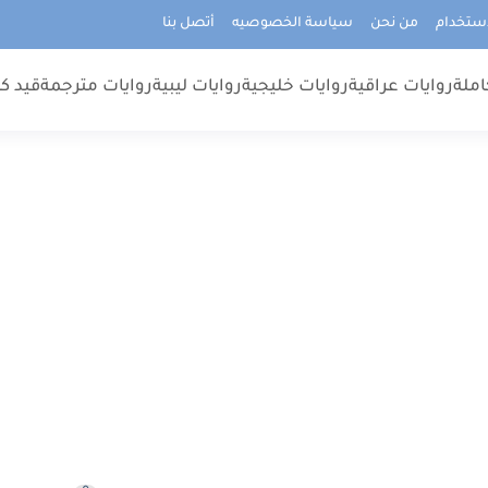
استخدام
من نحن
سياسة الخصوصيه
أتصل بنا
املة
روايات عراقية
روايات خليجية
روايات ليبية
روايات مترجمة
قيد كت