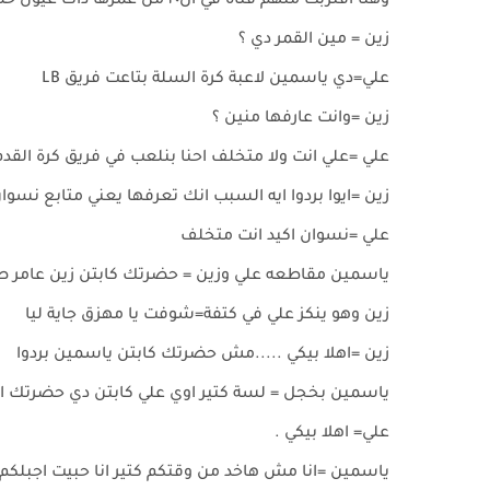
وهنا اقتربت منهم فتاة في ال٢٠ من عمرها ذات عيون خضراء وبشرة بنية ساحرة
زين = مين القمر دي ؟
علي=دي ياسمين لاعبة كرة السلة بتاعت فريق LB
زين =وانت عارفها منين ؟
علي =علي انت ولا متخلف احنا بنلعب في فريق كرة القد
زين =ايوا بردوا ايه السبب انك تعرفها يعني متابع نسوان
علي =نسوان اكيد انت متخلف
ياسمين مقاطعه علي وزين = حضرتك كابتن زين عامر ص
زين وهو ينكز علي في كتفة=شوفت يا مهزق جاية ليا
زين =اهلا بيكي .....مش حضرتك كابتن ياسمين بردوا
ياسمين بخجل = لسة كتير اوي علي كابتن دي حضرتك اللي
علي= اهلا بيكي .
ياسمين =انا مش هاخد من وقتكم كتير انا حبيت اجبلكم تذ