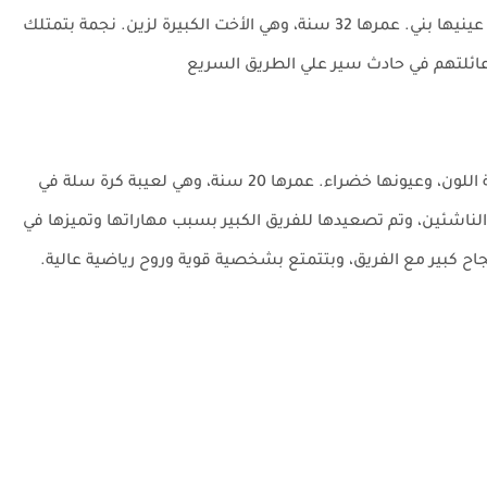
نجمة بنت بيضة، طويلة، شعرها قصير لونه أسود داكن، عينيها بني. عمرها 32 سنة، وهي الأخت الكبيرة لزين. نجمة بتمتلك
 عائلتهم في حادث سير علي الطريق السريع
ياسمين بنت طويلة القامة، شعرها أسود، وبشرتها بنية اللون، وعيونها خضراء. عمرها 20 سنة، وهي لعيبة كرة سلة في
 لعيبة في فريق الناشئين، وتم تصعيدها للفريق الكبير بسبب مهاراتها وتميزها في
اح كبير مع الفريق، وبتتمتع بشخصية قوية وروح رياضية عالية.