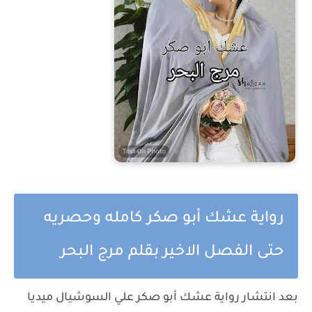
رواية عشك أبو صكر كامله وحصريه
حتى الفصل الاخير بقلم مرج البحر
بعد انتشار رواية عشك أبو صكر علي السوشيال ميديا