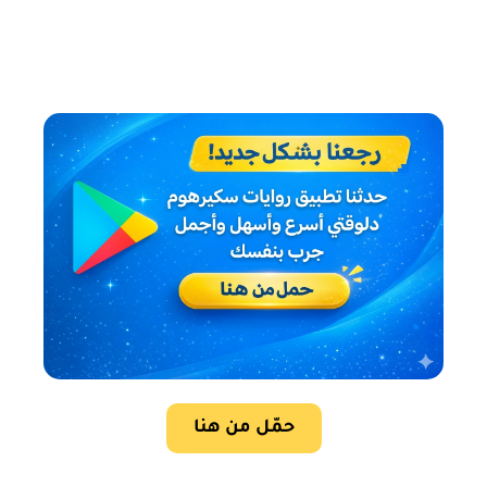
حمّل من هنا