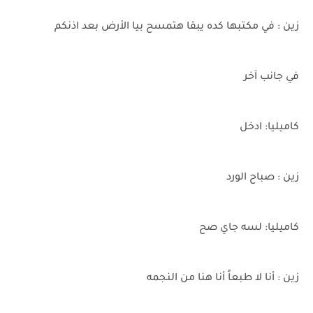
زين : في مكتبها كده يبقا هتمسح بيا الأرض بعد اذنكم
في جانب آخر
كاميليا: ادخل
زين : صباح الورد
كاميليا: لسه جاي صح
زين : أنا لا طبعاً أنا هنا من النجمه