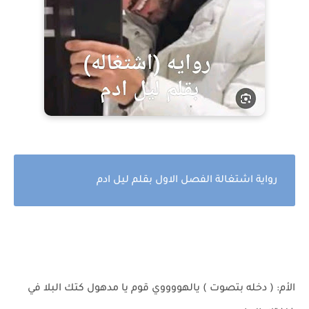
رواية اشتغالة الفصل الاول بقلم ليل ادم
الأم: ( دخله بتصوت ) يالهووووي قوم يا مدهول كتك البلا في