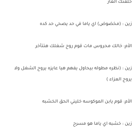
خلفتك العار
زين : (مخضوض) اي ياما في حد يصحي حد كده
الأم: خالك محروس مات قوم روح شغلك هتتأخر
زين : (نظره مطوله بيحاول يفهم هيا عايزه يروح الشغل ولا
يروح العزاء )
الأم: قوم يابن الموكوسه خليني الحق الخشبه
زين : خشبه اي ياما هو مسرح