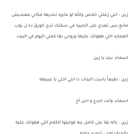
زين : انتي زعلتي خلاص والله لو عايزه تخديها مكاني معنديش
مانع بس تعدي على الجيزه في سكتك تدي الورق ده ل بوب
العماره اللي هقولك عليها وروحي بقا كملي اليوم في البيت
اسماء: بجد يا زين
زين : طبعاً ياست البنات دا انتي اختي يا عبيطه
اسماء: وانت اجدع و احن أخ
زين : ياله بقا على كامل بيه قوليلوا الكلام اللي هقولك عليه
بالحرف اوعي تزودي حاجه