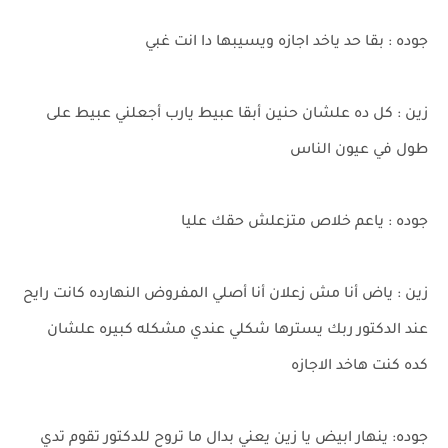
جوده : بقا حد ياخد اجازه ويسيبها دا انت غبي
زين : كل ده علشان حنين أبقا عبيط يارب أجعلني عبيط على
طول في عيون الناس
جوده : ياعم خلاص متزعلش حقك عليا
زين : ياض أنا مش زعلان أنا أصلي المفروض النهارده كانت رايح
عند الدكتور ربك يسترها شكلي عندي مشكله كبيره علشان
كده كنت هاخد الاجازه
جوده: ينهار ابيض يا زين يعني بدال ما تروح للدكتور تقوم تدي