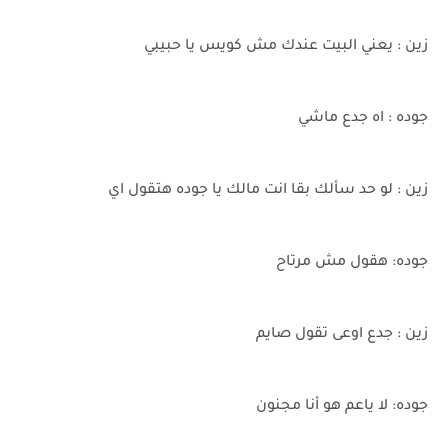
زين : يعني البيت عندك مش كويس يا حبيبي
جوده : اه جدع ماشي
زين : لو حد سألك بقا انت مالك يا جوده هتقول اي
جوده: هقول مش مرتاح
زين : جدع اوعى تقول صايم
جوده: لا ياعم هو أنا مجنون