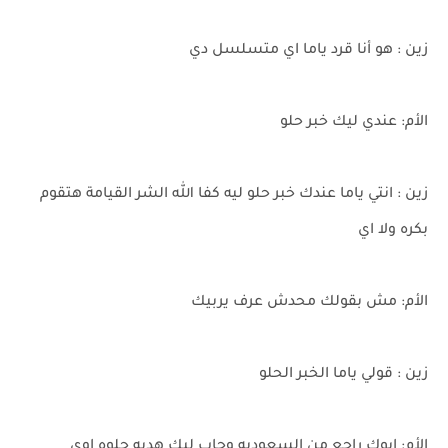
زين : هو أنا قرد ياما اي متسلسل دي
الأم: عندي ليك خبر حلو
زين : انتي ياما عندك خبر حلو ليه كفا الله الشر القيامة هتقوم
بكره ولا اي
الأم: مش بقولك محدش عرف يربيك
زين : قولي ياما الخبر الحلو
الأم: ابوك راجع من السعوديه وجاب ليك هديه حلوه اوي