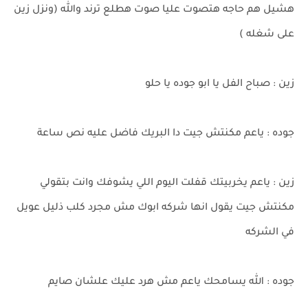
هشيل هم حاجه هتصوت عليا صوت هطلع ترند والله (ونزل زين
على شغله )
زين : صباح الفل يا ابو جوده يا حلو
جوده : ياعم مكنتش جيت دا البريك فاضل عليه نص ساعة
زين : ياعم يخربيتك قفلت اليوم اللي يشوفك وانت بتقولي
مكنتش جيت يقول انها شركه ابوك مش مجرد كلب ذليل عويل
في الشركه
جوده : الله يسامحك ياعم مش هرد عليك علشان صايم