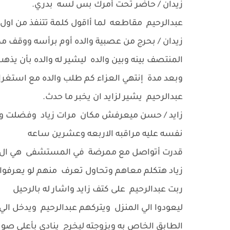
زيدان / حاضر تحت أمرك بس لسه بدري.
عبدالرحيم مقاطعه لما أاقول كلمة تتنفذ من اول 
زيدان / بحرج من عصبية والده أوم برأسه ووقف مكا
المنتصف بينه وبين والده ليشير له والده بأن يذهب
وبعد مدة إنتهي العزاء كم طلب والده مع استغراب
عبدالرحيم يشير لزايد ان يخبر ما حدث.
زايد / حسن ميعرفش مكان مرات زياد وفضلت ور
نفسه عليه مراقبه الاربعه وعشرين ساعه
قدرت أتواصل مع ممرضة في المستشفى هي ال ه
زياد هتكلم معاهم وتحاول تعرف منهم لو يعرفوا 
ربت عبدالرحيم على كتف زايد واشار له بالرحيل
ليعودوا الي المنزل ويتركهم عبدالرحيم ويدخل الي
الطابق الخاص به وبزوجته ليخرج ينادي بأعلي صوت