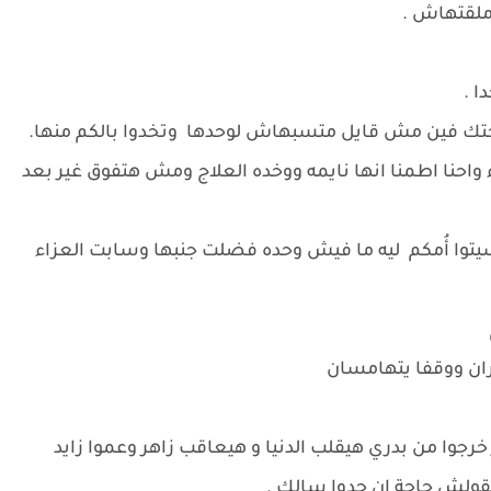
ملقتهاش .
ا .
واختك فين مش قايل متسبهاش لوحدها وتخدوا بالكم منها.
 واحنا اطمنا انها نايمه ووخده العلاج ومش هتفوق غير بعد
يتوا أُمكم ليه ما فيش وحده فضلت جنبها وسابت العزاء
ران ووقفا يتهامسان
خرجوا من بدري هيقلب الدنيا و هيعاقب زاهر وعموا زايد
تقولش حاجة ان جدوا سالك .