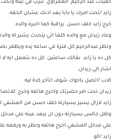
حفيدت عبد الرحيم الغمراوي تترب في بيته وتحت 
زايد /تحت امرك يا بابا بعد اذنك عشان الحقه.
خرج زايد خلف حسن يراقبة كما اخبرة والده
وعاد زيدان مع والده كلما اتي يتحدث يشير له وال
ونظر عبدالرحيم كل فترة في ساعه يده ويظفر بض
كل ده يا زايد بقالك ساعتين كل ده بتعمل ايه لا 
اشار الي زيدان.
الاب /اتصل باخوك شوف اتأخر كدة ليه.
زيدان تحت امر حضرتك واخرج هاتفه وخرج للاتصال
زايد لازال يسير بسيارته خلف حسن من المشفي للح
وظل جالس بسيارته دون ان يبعد عينه علي مدخل ال
علي مدخل المشفي اخرج هاتفه ونظر به ورفعه علي
زايد /الو