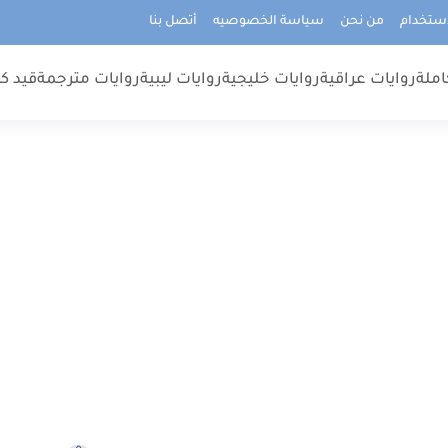
استخدام
من نحن
سياسة الخصوصيه
أتصل بنا
املة
روايات عراقية
روايات خليجية
روايات ليبية
روايات مترجمة
قيد كت