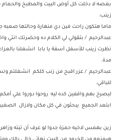
بغصه لا دخلت كل أوض البيت والمطبخ والحمام 
زينب:
ماما هتكون راحت فين دي منهارة وحالتها صعبه جد
عبدالرحيم / بتقولي لي الكلام ده وحضرتك انتي 
نظرت زينب للأسفل أسفة يا بابا انشغلنا بالعزاء
مدة.
عبدالرحيم / عزر اقبح من زنب كلكم انشغلتم ونس
للباقي.
ليصرخ بهم واقفين كده ليه روحوا دوروا علي أمكم
ابتعد الجميع يبحثون في كل مكان ولازال الصغي
زين بهمس لاخيه حمزة جدوا لو عرف أن تيته وزاهر 
هيمنعه من الخروج من البيت نهائي خالي بالك وم