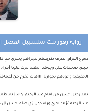
رواية زهور بنت سلسبيل الفصل ا
دموع الفراق تعرف طريقهم مجراهم يحترق مع كل قطر
تنبثق ضحكات علي وجوهنا ،مهما مرت علينا أفراح 
الحقيقيه وجودهم بجوارنا ااااهات تخرج من أعماقنا
بعد رحيل حسن من امام عبد الرحيم والد زياد طلب م
عبد الرحيم /زايد اخرج وراه كون زي ضله حسن ال ه