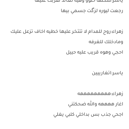
ياسر:شكلها حلوو وهيه تعاند تقربت عليها
رجعت ليوره لزگت جسمي بيها
زهراء:روح للمدام لا تتئخر عليها خطيه اخاف تزعل عليك
ومادخلك للغرفه
احجي وهوه قريب عليه حييل
ياسر:اتغارييين
زهراء:هههههههههه
اغار ههههه والله ضحكتني
اجحي جذب بس بداخلي كلبي يغلي