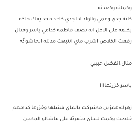
وكملنه وكعدنه
كلنه جدي وعمي والولد اذا جدي كاعد محد يفك حلكه
بكلمه على الاكل انه بصف فاطمه كدامي ياسر ومنال
رفعت الكلاص اشرب ماي انتبهت مدتله الخاشوگه
منال:اتفضل حبيبي
ياسر:خزرتهاااا
زهراء:همزين ماشركت بالماي فشلها وخزرها كدامهم
خلصت وكمت للجاي حضرته على ماشالو الماعين