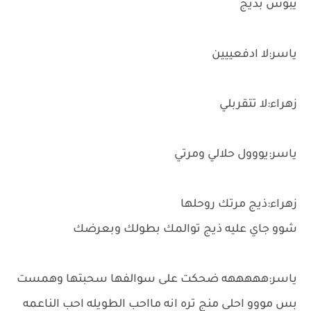
يبوس بذيج
ياسر:لا ادفعييين
زهراء:لا تتقربلي
ياسر:يووول حلالي ومرتي
زهراء:ذيج مرتك روحلها
شوو جاي عليه ذيج توالمك بطولك وبعرضك
ياسر:هههههه ضحكت على سوالفها سحبتها وهمست
بس مووو احلى منج تره انه مااحب الطويله احب الناعمه