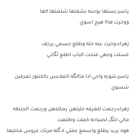
ياسر:بستها بوسه بشفتها شلعتها الها
ووخرت هااا هيج اسوي
زهراء:وخرت عنه خله وطلع جسمي يرجف
غسلت وجهي فتحت الباب اطلع لگاني
ياسر:شويه واجي اذا ماالگه الملابس بالكنتور تعرفين
شسوي
زهراء:رجعت للغرفه خليتهن يمكلنهن ورجعت الجنطه
مالي خلگ لصياحه كملت وطلعت
هوه يريد يطلع واسمع عمتي ادگله مرتك عروس مخليها