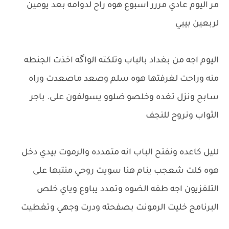
مر اليوم عادي مررر اسبوع هوه راح لدوامه بعد يومين
لربعين بيبي
اليوم اجه من بغداد بالباب وتلكته الواگه اخذت الجنطه
منه وراحت لغرفتها هوه سلم وصعد ماصعدت وراه
سابح ونزل تغده وخلصو ضلوو يسولفون على. باجر
الثواب ونروح للنجف
لليل كاعده ونفتح الباب انه متمدده والرموت بيدي دخل
هوه كلت شعجب ينام هنا سويت روحي منتبها على
التلفزيون اجه طفه الضوه وتمدد يباوع وياي خلص
البرنامج خليت الرمونت بصفحته ودرت وجهي وتغطيت