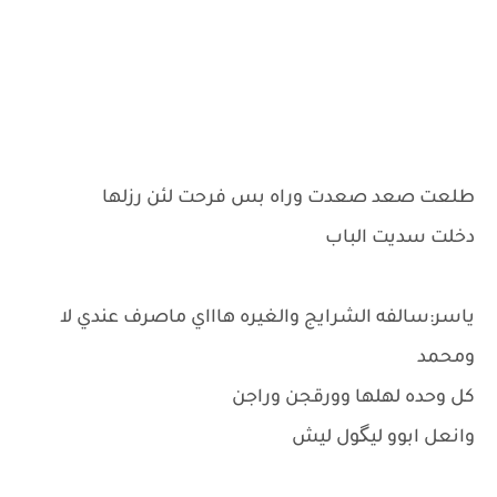
طلعت صعد صعدت وراه بس فرحت لئن رزلها
دخلت سديت الباب
ياسر:سالفه الشرايج والغيره هاااي ماصرف عندي لا
ومحمد
كل وحده لهلها وورقجن وراجن
وانعل ابوو ليگول ليش