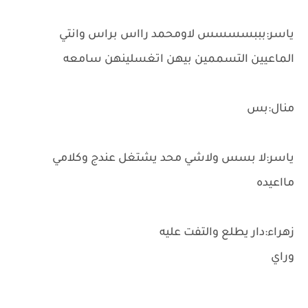
ياسر:بببسسسس لاومحمد رااس براس وانتي
الماعيين التسممين بيهن اتغسلينهن سامعه
منال:بس
ياسر:لا بسس ولاشي محد يشتغل عندج وكلامي
مااعيده
زهراء:دار يطلع والتفت عليه
وراي