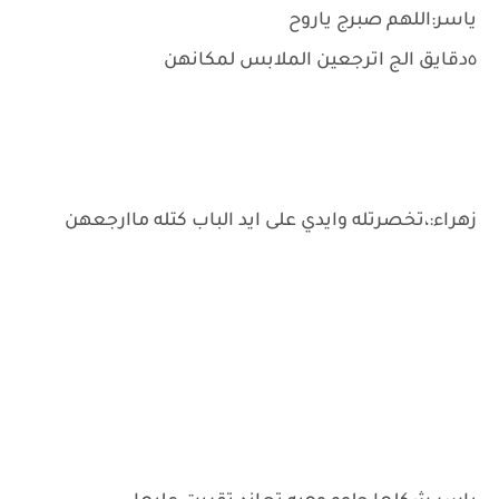
ياسر:اللهم صبرج ياروح
٥دقايق الج اترجعين الملابس لمكانهن
زهراء:،تخصرتله وايدي على ايد الباب كتله ماارجعهن