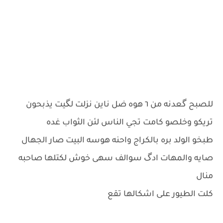
للصبح گعدنه من ٦ هوه ضل ناين نزلت لگيت يذبحون
تريكو وخلصو كامت تجي الناس لئن الثواب غده
طبخو الولد بره بالكراج واحنه هوسه البيت صار الجهال
صايه والمهات ادگ سوالف سهى خوش لكتلها صاحبه
منال
كلت الطيور على اشكالها تقع