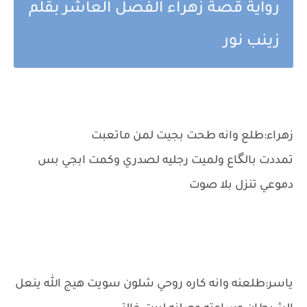
رواية قصة زهراء الفصل العاشر بقلم
زينب نور
زهراء:طلع وانه طحت بجيت لمن ماتعبت
تمددت بالگاع ولميت رجليه لصدري وكمت ابجي بس
دموعي تنزل بلا صوت
ياسر:طلعنه وانه كاره روحي شلون سويت هيج الله ينعل