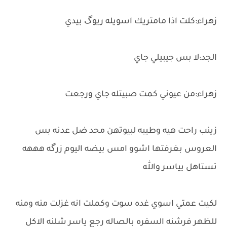
زهراء:كلت اذا مامتريك اسويله ريوگ بيدي
الجد:لا بس جيبيلي جاي
زهراء:من عيوني كمت صبيتله جاي ورجعت
زينب راحت هيه وطيبه لبيوتهن محد ضل عدنه بس
العروس بغرفتها اشوو امس بيضه اليوم زرگه هههه
تستاهل يياسر والله
لكيت عمتي اسوي غده سوت وكملت انه غزلت منه ومنه
للظهر فرشنه السفره بالصاله رجع ياسر شلنه الاكل