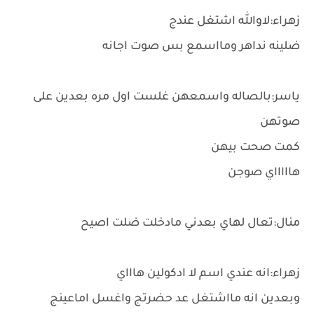
زهراء:لاوالله اشتغل عندج
ضلينه نداهر ومااسمع بس صوت اجانه
ياسر:بالصاله واسمعهن غلست اول مره بعدين على
صوتهن
كمت صحت بيهن
هاااااي صوجن
منال:تعال لهاي بعدني مادخلت ضلت اصيح
زهراء:انه عندي اسم لا ادكولين هاااي
وبعدين انه مااشتغل عد حضرتج واغسل اماعينج