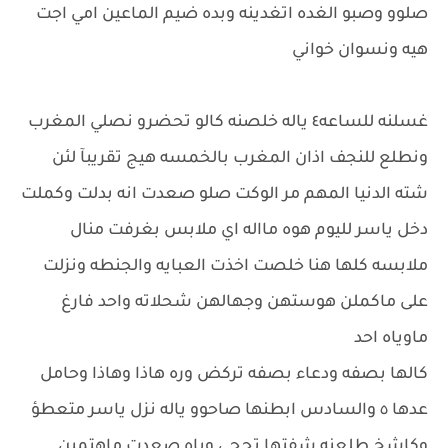
صلوو وصبو الغده اتغدينه وبده ضيم الماعين امي اجت
هيه ونسوان خواني
غسلنه للساعه٤ ياله خلصنه كالو تحضرو نصلي المغرب
ونطلع للنجف اذان المغرب بالخمسه هيج تقريبآ لئن
شته الدنيا المهم مر الوكت صلو صعدت انه بدلت وكملت
دخل ياسر لليوم هوه مااله اي ملابس بغرفت منال
ملابسه كلها هنا خلصت اخذت العبايه والجنطه ونزلت
على ماكملن هوستهن وجهالهن شحلاته واحد فارغ
ماوياه احد
كالها بصفه ودعاء بصفه تركض وره هاذا وهاذا وحامل
عدها ٥ والسادس ابطنها صاحوو ياله نزل ياسر متعطؤ
وكاشخ طلعنه شفتها تحجي وياه صعدت ماهتمين