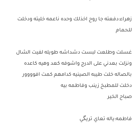
زهراء:دفعته جا روح اخذلك وحده ناعمه خليته ودخلت
للحمام
غسلت وطلعت لبست دشداشه طويله لفيت الشال
ونزلت بعدني على الدرج واشوفه كعد وهيه كاعده
بالصاله خلت طيبه الصينيه كدامهم كمت افوووور
دخلت للمطبخ زينب وفاطمه بيه
صباح الخير
فاطمه:ياله تعاي تريگي