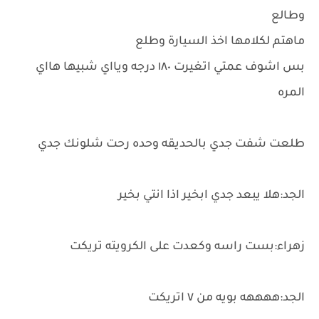
وطالع
ماهتم لكلامها اخذ السيارة وطلع
بس اشوف عمتي اتغيرت ١٨٠ درجه ويااي شبيها هااي
المره
طلعت شفت جدي بالحديقه وحده رحت شلونك جدي
الجد:هلا يبعد جدي ابخير اذا انتي بخير
زهراء:بست راسه وكعدت على الكرويته تريكت
الجد:ههههه بويه من ٧ اتريكت