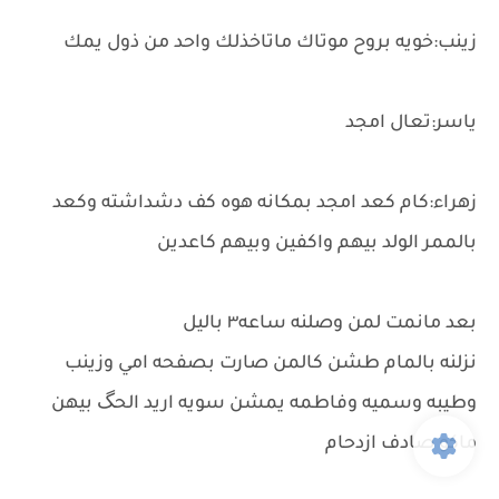
زينب:خويه بروح موتاك ماتاخذلك واحد من ذول يمك
ياسر:تعال امجد
زهراء:كام كعد امجد بمكانه هوه كف دشداشته وكعد
بالممر الولد بيهم واكفين وبيهم كاعدين
بعد مانمت لمن وصلنه ساعه٣ باليل
نزلنه بالمام طشن كالمن صارت بصفحه امي وزينب
وطيبه وسميه وفاطمه يمشن سويه اريد الحگ بيهن
ماكو صادف ازدحام