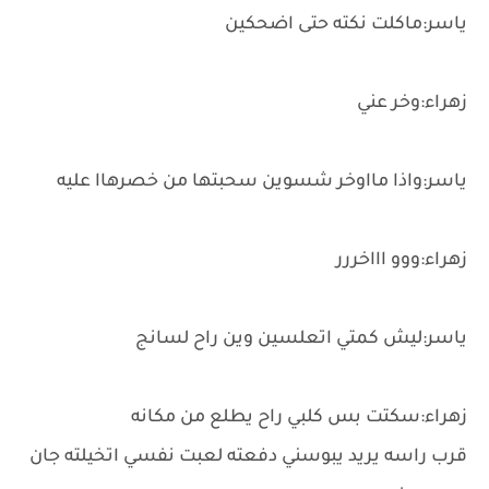
ياسر:ماكلت نكته حتى اضحكين
زهراء:وخر عني
ياسر:واذا مااوخر شسوين سحبتها من خصرهاا عليه
زهراء:ووو اااخررر
ياسر:ليش كمتي اتعلسين وين راح لسانج
زهراء:سكتت بس كلبي راح يطلع من مكانه
قرب راسه يريد يبوسني دفعته لعبت نفسي اتخيلته جان