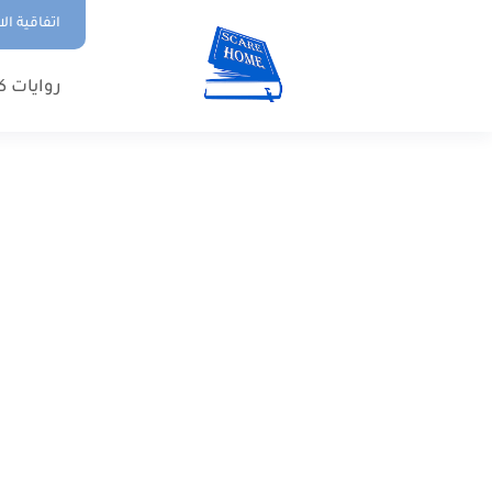
اتفاقية ال
روايات ك