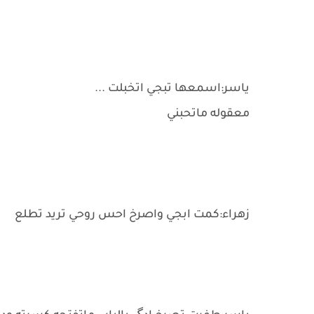
ياسر:اسمعها تبجي اتخبلت ...
معقوله ماتحبني
زهراء:كمت ابجي واصرخ احس روحي تريد تطلع