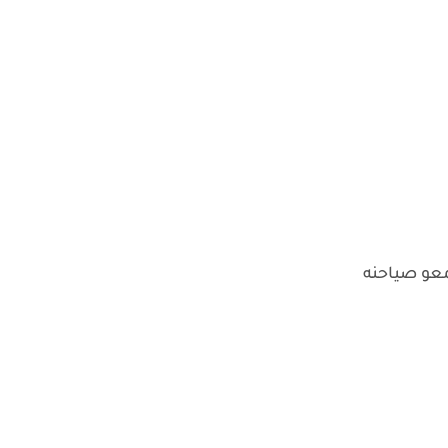
معو صياحنه