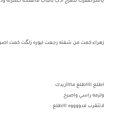
ياسر:طفرت تصرخ ادگ بالباب ماتفتحه كسرته ود
زهراء:كمت من شفته رجعت ليوره زلگت كمت اصر
اطلع ااااطلع مااااريدك
ولزمه راسي واصرخ
لاتتقرب فدووووه اااطلع