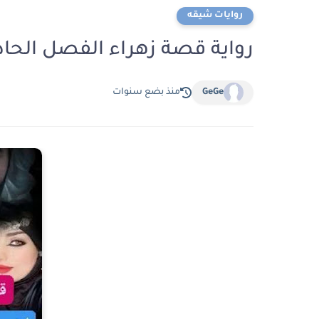
روايات شيقه
رواية قصة زهراء الفصل الحادي عشر 11 بق
GeGe
منذ بضع سنوات