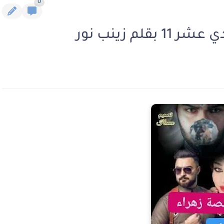
0
لم زينب نور