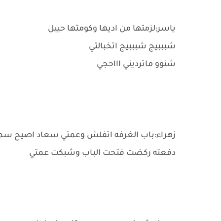
ياسر:لزمتها من اديها وكومتها حييل
شبببيج شبببيج اتخبالتي
شنوو ماترديني اااحجي
زهراء:باب الغرفه اتفلش وعمتي سعاد اصيح س
دفعته ركضت فتحت الباب وشبكت عمتي