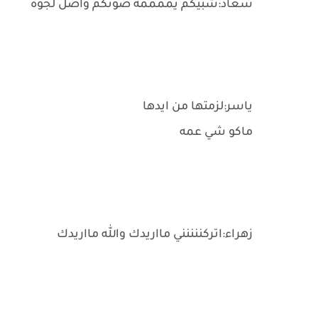
سعاد:شبيكم يممممه صوتكم واصل لجوه
ياسر:لزمتها من ايدها
ماكو شي عمه
زهراء:اتركننننني مااريدك والله مااريدك