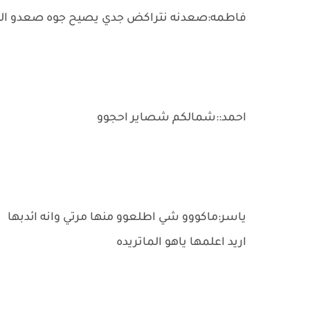
فاطمه:صعدنه نتراكض جدي يصيح جوه صعدو الو
احمد::شمالكم شصاير احجوو
ياسر:ماكووو شي اطلعوو منها مرتي وانه ائدبها
اريد اعلمها ياهو الماتريده