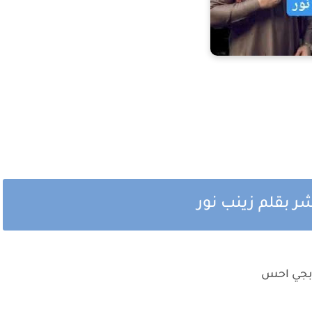
حادي عشر بقلم زينب نور
ابجي احس