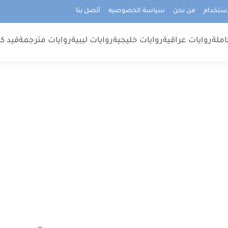
استخدام
من نحن
سياسة الخصوصيه
أتصل بنا
املة
روايات عراقية
روايات خليجية
روايات ليبية
روايات مترجمة
قيد كت