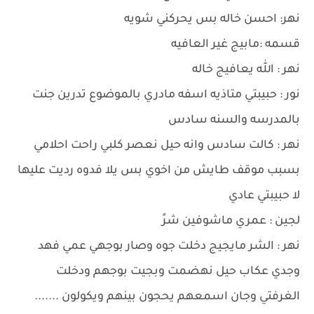
نهر: احسن خاله بس يحركني شويه
قسمه :مابيج غير العافيه
نهر : الله يعافيج خاله
نور : حبيبتي متاذيه اسفه مادري بالموضوع تدرين جنت
بالمدرسه والسنه سادس
نهر : كالت سادس وانه حيل نعصر كلبي راحت احلامي
بسبب موقف طايش من اخوي بس يلا فدوه رديت عليها
لا حبيبتي عادي
لجين : عمري ماشوفين شرً
نهر : الشر مايجيج دخلت جوه وصار بوجهي عمي فهد
وجدي عكاب حيل نهضمت وبجيت بوجهم ودخلت
الغرفتي وجان اسمعهم يحجون بينهم ويكولون .......