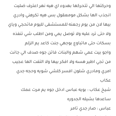
وحركتها الي تتحركها بهدوء اي هيه نهر اعترف ضليت
انجذب الها بشكل مومعقول بس هيه تكرهني وادري
بيها لان من يوم رجعنه للمستشفى لليوم ماتحجي وياي
ولا حتى ترد عليه ولا توصل يمي ومن اطلب شي تنفذه
بسكات حتى ماتباوع بوجهي جنت كاعد يم الزلم
واجو بيت عمي شهم والبنات فاتن جوه صدف الي جانت
من تجي اطير هسه ولا افكر بيها ولا التفت الها عجيب
امري ومادري شلون افسر كلشي شويه وحجه جدي
عكاب
شيخ عكاب : بويه عباس ادخل جوه يم مرت عمك
ساعدها بشيله الجدوره
عباس : صار جدي تامر