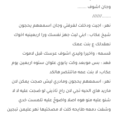
وجان اشوف .......
.......//////
نهر : اجيت ودخلت لغرفتي وجان اسمعهم يحجون
شيخ عكاب : ابني ليث جهز نفسك ورا اربعينيه اخوك
نعقدلك ع بنت عمك
قسمه : واخيرا وليدي اشوف عرسك قبل لاموت
فهد : بس موبعد وكت يابوي علوان ستوه اربعين يوم
عكاب: لا بنت عمه ماتنتضر هالكد
نهر : اسمعهم يحجون ومادري ليش صجت يمكن لان
ماريد هاي الحيه تجي لان راح تاذيني لو ضجت عليه لا لا
شنو عليه منو هوه اصلا واضوجً عليه تلمست خدي
وشفت دمعه طايحه كلت لا مصختيها نهر عليمن تبجين