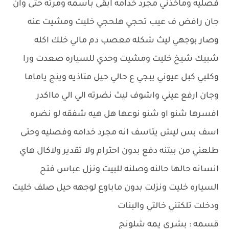
فصليه وماخذني مجرد خدامه ابقى باسمه ومرته حتى وان
جان رافض ف عيب تحجي هلحجي خليت ومشيت عنه
وصار بوجهي ليث شكله معصب دم مالي خلك اكله
شبيك شيخ خليت ومشيت وحدي للسياره صعدت ورا
وكلبي كبل عيوني يبجي ع حالي حيل متاذيه وينج ياماما
وجان ارفع عيني واشوف ليث نضرته الي الي مااكدر
افسرها شنو او شنو نوعها هل هيه شفقه لو نضره
اسف بس ليش يتاسف انه مجرد خدامه وفصليه وحتى
طلعني من بيتنه دفع بدون احترام ولا تقدير ولاكال هاي
انسانه حالها حالنه وصلنه للبيت ونزل عباس فتح
السياره خليت ونزلت بدون ماباوع لوجهه حيل صلف خليت
ودخلت تلكتني خالتي والبنات
قسمه : بشري يمه شلونج