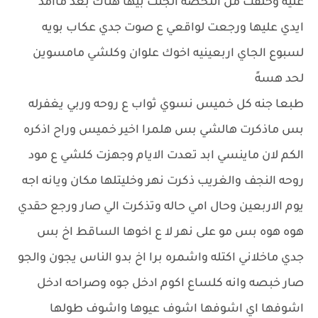
عليه وحلفت من اللحضه الجنت بيها هناك بعد ماامد
ايدي عليها ورجعت لواقعي ع صوت جدي عكاب بويه
لسبوع الجاي اربعينيه اخوك علوان وكلشي مامسوين
لحد هسهً
طبعا جنه كل خميس نسوي ثواب ع روحه وربي يغفرله
بس ماذكرت هالشي بس هلمرا اخير خميس وراح اذكره
الكم لان ماينسي ابد تعدت الايام وجهزت كلشي ع مود
روحه النجف والغريب ذكرت نهر وخليتلها مكان ويانه اجه
يوم الاربعين وحال امي حاله وتذكرت الي صار ورجع حقدي
هوه هوه بس مو على نهر لا ع اخوها الساقط اخ بس
جدي ماخلاني اكتله واشمره برا اخ بدو الناس يجون والجو
صار خبصه وانه كلساع اكوم ادخل جوه وصراحه ادخل
اشوفها اي اشوفها اشوف عيوها واشوف طولها