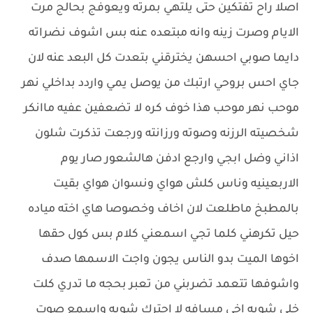
اصلا راح تفتكين حتى يلتهي بمرته ويعوفج بحالج مرت
الايام وصرت زينه وانه مبتعده عنه بس اشوف نضراته
دايما صوبي احسهن يخترقني بتعدت كل البعد عنه لان
جاي احس بروحي ارتبك من يوصل يمي واردد بداخلي نهر
موحب نهر موحب هذا خوف كره لا تضعفين عفيه ماانكر
شخصيته الرزنه وصوته ورزانته ورجعت تذكرت شلون
اذاني وضل ابجي وارجع ادفن هالشعور صار يوم
الاربعينيه وناس كلش هواي ونسوان هواي بقيت
بالمطبخ ماطلعت لان اخاف وخصوصا هاي اخته مياده
حيل تكرهني كلما تجي اسمعني كلام بس كول حقها
اخوها الميت بدو الناس يجون واجت الاسمها صدف
واشوفها تتعمد تضربني من تعبر بحجه ما تدري كلت
خلي شويه اخي مسافه لا احترك شويه واسمع صوت