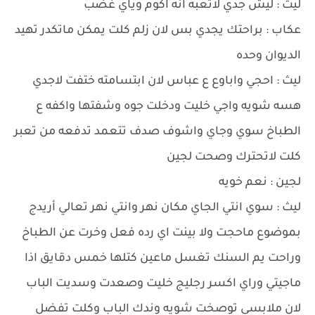
ليث : ليش جدي لاتعبه انه اكوم وياي غضب
عكاب : براحتك يجدي بس لان زلم كلت يمكن ماتكدر تهيد
الديوان وحده
ليث : احجي واباوع ع عباس لان ابتسامته ختفت لاجدي
هسه شويه واجي خليت ودخلت جوه وشفتها واكفه ع
الطباخ سوي وجاي واشوف صدف تتعمد تدفعه من تعبر
كلت لاتحترك وصحت لجين
لجين : نعم خويه
ليث : سوي انتي الجاي مكان نهر وانتي نهر تعالي أريدج
بموضوع ماحجت ولا بينت اي رده فعل وخرت عن الطباخ
وراحت يم السنك تغسل ماعين كتلها خمس دقايق اذا
ماجيتي وراي اكسر رجليج خليت وصعدت وسديت الباب
لان ملابسي توصخت شويه وندك الباب وكلت تفضل