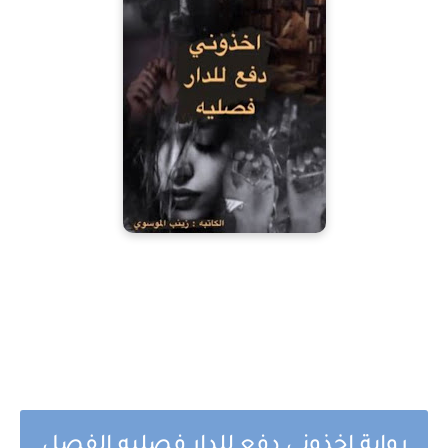
رواية اخذوني دفع للدار فصليه الفصل