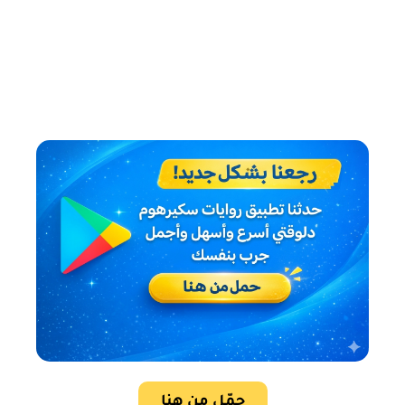
حمّل من هنا