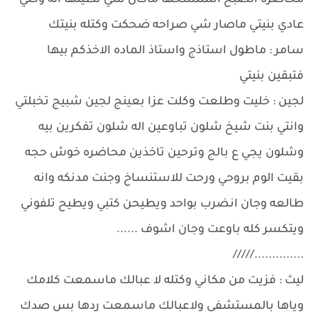
محاضره الصبح استنسخها ماكال شي نطيتها اله وكلي
عادي بنيتي ماصار شي صراحه ضحكت وكتله بنيتك
سامر : ماطول استاذج واستاذ الماده الاخذكم بيها
فتبقين بنيتي
لجين : خليت وطلعت وكلت عزا بعينج لجين شبيج تخبلتي
وانتي بنت شيخ شلون تباوعين اله شلون تفكرين بيه
وشلون يجي ع بالج وترحين تاخذين محاضره خوش حجه
بقيت الوم بروحي ورحت للاستنساخ وجنت مدنكه وانه
طالعه وجان انضرب بواحد ويطيحن كتبي ويطيح تلفوني
ويتكسر كله باوعت وجان اشوف ......
............../////
ليث : فزيت من مكاني وكتله لا عبالك ماسمعت كلامك
وياها بالمستشفى ولاعبالك ماسمعت ردها بس صدك