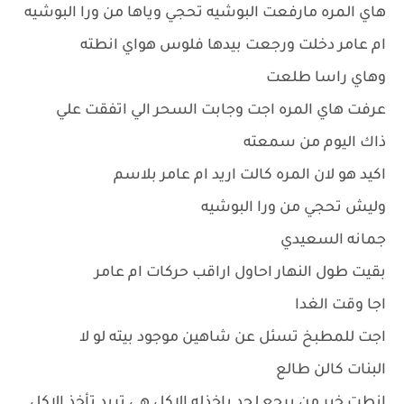
هاي المره مارفعت البوشيه تحجي وياها من ورا البوشيه
ام عامر دخلت ورجعت بيدها فلوس هواي انطته
وهاي راسا طلعت
عرفت هاي المره اجت وجابت السحر الي اتفقت علي
ذاك اليوم من سمعته
اكيد هو لان المره كالت اريد ام عامر بلاسم
وليش تحجي من ورا البوشيه
جمانه السعيدي
بقيت طول النهار احاول اراقب حركات ام عامر
اجا وقت الغدا
اجت للمطبخ تسئل عن شاهين موجود بيته لو لا
البنات كالن طالع
انطت خبر من يرجع لحد ياخذله الاكل هي تريد تأخذ الاكل