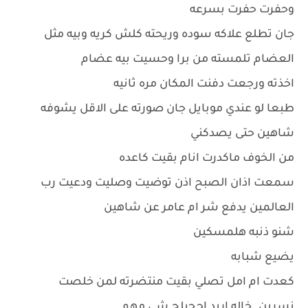
وحفرت حفرت بسرعه
جان تطلع علاكه سوده وريحته كلش كريه وبيه مثل
العضام تلمسته من برا وحسيت بيه عضام
اخذته ورجعت دفنت المكان مره ثانيه
طبعا لو عندي موبايل جان صورته على الاقل يشوفه
شاهين حتى يصدكني
من الخوف ماكدرت انام بقيت كاعده
سمعت اذان الصبح اذن توضيت وصليت ودعيت رب
العالمين يدفع شر ام عامر عن شاهين
شنو ذنبه هلمسكين
يضيع شبابه
كعدت ام امل تصلي بقيت منتضرته لمن خلصت
نسرين..خاله اريد احجيلج شي مهم