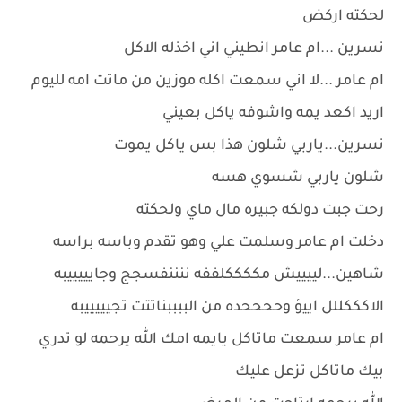
لحكته اركض
نسرين ...ام عامر انطيني اني اخذله الاكل
ام عامر ...لا اني سمعت اكله موزين من ماتت امه لليوم
اريد اكعد يمه واشوفه ياكل بعيني
نسرين...ياربي شلون هذا بس ياكل يموت
شلون ياربي شسوي هسه
رحت جبت دولكه جبيره مال ماي ولحكته
دخلت ام عامر وسلمت علي وهو تقدم وباسه براسه
شاهين...لييييش مككككلففه ننننفسجج وجايييييبه
الاكككللل اييؤ وححححده من الببببناتتت تجيييييبه
ام عامر سمعت ماتاكل يايمه امك الله يرحمه لو تدري
بيك ماتاكل تزعل عليك