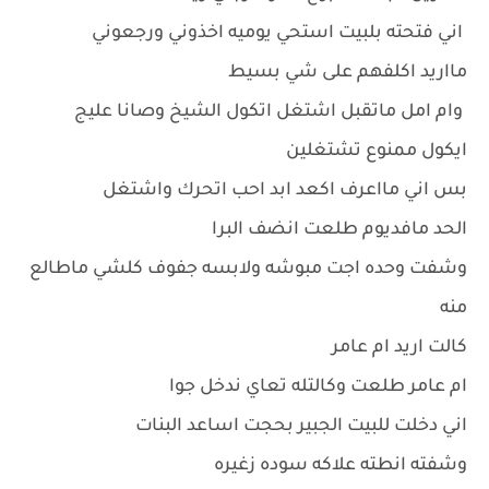
اني فتحته بلبيت استحي يوميه اخذوني ورجعوني
مااريد اكلفهم على شي بسيط
وام امل ماتقبل اشتغل اتكول الشيخ وصانا عليج
ايكول ممنوع تشتغلين
بس اني مااعرف اكعد ابد احب اتحرك واشتغل
الحد مافديوم طلعت انضف البرا
وشفت وحده اجت مبوشه ولابسه جفوف كلشي ماطالع
منه
كالت اريد ام عامر
ام عامر طلعت وكالتله تعاي ندخل جوا
اني دخلت للبيت الجبير بحجت اساعد البنات
وشفته انطته علاكه سوده زغيره