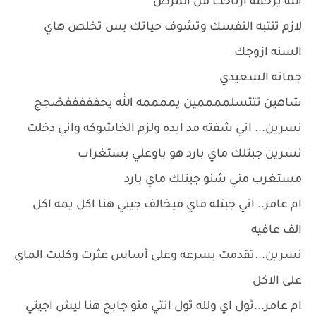
الله يرحمه ارتاحت من المرض
لازم تنتبه النفسك وتشوف حياتك بس تخلص هاي
السنه ازوجك
جمانه السعيدي
شاهين تتتسلممممين يممممه الله يحفففففضجج
نسرين... اني شفته مد ايده ولزم الخاشوكه واني دخلت
نسرين جبتلك ماي بارد هو باوعلي بستغراب
مستغرب مني شنو جبتلك ماي بارد
ام عامر.. اني جبتله ماي ميخالف جيبي هنا اكل يمه اكل
الف عافيه
نسرين...تقدمت بسرعه وعلى أساس عثرت وكلبت الماي
على الاكل
ام عامر...ثول اي ولله ثول انتي منو جابج هنا ليش اجيتي