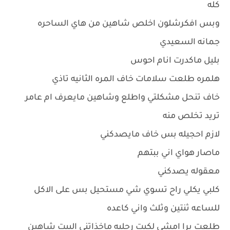
كله
وبس افكرشلون اخلص شاهين من هاي الساحره
جمانه السعيدي
بليل ماكدرت انام احوس
هلمره طلعت سلامات خاف المره الثانيه تاذي
خاف تنحل مشكلتي واطلع وشاهين مايعرف ام عامر
تريد تخلص منه
لازم احجيله بس خاف مايصدكني
ماصار هواي اني ببتهم
معقوله يصدكني
كلبي يكلي راح تسوي شي مستحيل بس على الاكل
للساعه ثنتين وثلث واني كاعده
طلعت برا امشي لكيت رجليه ماخذاتني البيت شاهين