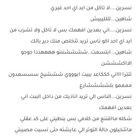
نسرين....لا تاكل من ايد اي احد غيري
شاهين...لللليييش
نسرين....اني بعدين افهمك بس لا تاكل ولا تشرب من
ايد اي احد اكو ناس تريد تتخلص منك دير بالك
شاهين...ابتسمت..ششششنننو ههههذذا جوجو
الااكشششن
تتترا اااني كككاعد بييت ابوووي شششيخ سسسعدون
ممممو بلششششارع
نسرين...الناس الي تريد اناذيك من داخل الببت اني
بعدين افهمك
شكله مااقتنع من كلامي بس ينطيني على كد عقلي
ماتتخيلون حالة التوتر الي عايشته حتى نسيت مصيبتي