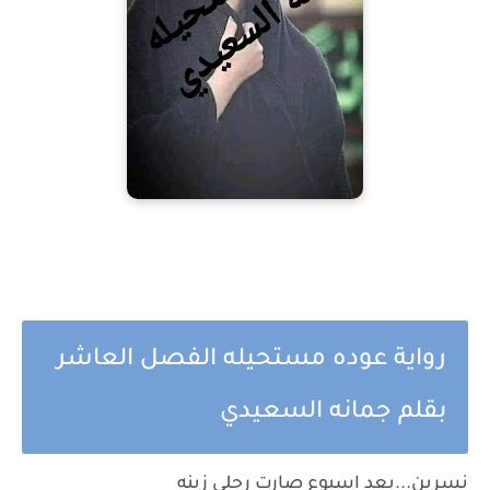
رواية عوده مستحيله الفصل العاشر
بقلم جمانه السعيدي
نسرين...بعد اسبوع صارت رجلي زينه