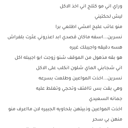
وراي اني مو كتلج اني اخذ الاكل
ليش لحكتيني
منو عاتب عليج امشي اطلعي برا
نسرين...اسفه ماكان قصدي ابد اعذروني عثرت بلفراش
هسه دقيقه واجيبلك غيره
هو بقه مذهول من الموقف شنو زوجت ابو اجيبله اكل
اني شجابني الماي شلون انكلب على الاكل
نسرين...اخذت المواعين وطلعت بسرعه
وهي بقت بس تاافئف وتحجي وتغلط عليه
جمانه السعيدي
اخذت المواعين وذبيتهن بلحاويه الجبيره لان مااعرف منو
منهن بي سحر