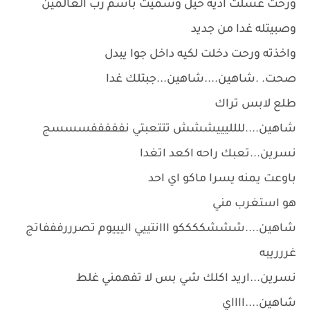
ورحت غسلت اديه حيل وسميت باسم رب العالمين
وصبيتله غدا من جديد
واخذته ورحت دخلت لكيه داخل جوا يبدل
صحت. .شاهين....شاهين...جبتلك غدا
طلع لابس تراك
شاهين....لللليييششش تتتعبتي نفففففسسسج
نسرين...تعبك راحه اكعد اتغدا
باوعت يمنه يسرا ماكو اي احد
هو استغرب مني
شاهين....شششككككو ااانتييي اليييوم تصرررفففاتج
غررريبه
نسرين...اريد اكلك شي بس لا تفهمني غلط
شاهين....ااااي