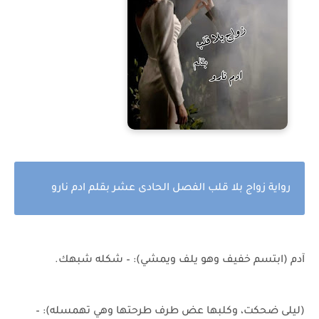
رواية زواج بلا قلب الفصل الحادى عشر بقلم ادم نارو
آدم (ابتسم خفيف وهو يلف ويمشي): – شكله شبهك.
(ليلى ضحكت، وكلبها عض طرف طرحتها وهي تهمسله): –