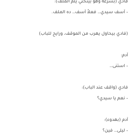
فادي (بسرعة وهو بينحني يلم الملف):
– آسف سيدي… فعلاً آسف… ده الملف.
(فادي بيحاول يهرب من الموقف، ورايح للباب)
آدم:
– استنى…
فادي (واقف عند الباب):
– نعم يا سيدي؟
آدم (بهدوء):
– ليلى… فين؟