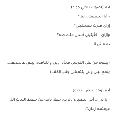
آدم (لصوت داخلي جواه):
– أنا ابتسمت… ليه؟
إزاي قدرت تضحكيني؟
وإزاي… خلّيتيني أسأل عنك كده؟
ده مش أنا…
(بيقوم من على الكرسي فجأة، ويروح للنافذة، يبص عالحديقة…
يلمح ليلى وهي بتتمشى جنب الكلب)
آدم (وهو بيبص لتحت):
– يا ترى… أنتي بتلعبي؟ ولا دي خطة تانية من خطط البنات اللي
عرفتهم زمان؟.