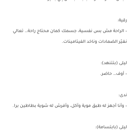
رقية:
– الراحة مش بس نفسية، جسمك كمان محتاج راحة… تعالي
نغيّر الضمادات وناخد الفيتامينات.
ليلى (بتتنهد):
– أوف… حاضر.
ندى:
– وأنا أجهز له طبق موية وأكل، وأفرش له شوية بطاطين برا.
ليلى (بابتسامة):