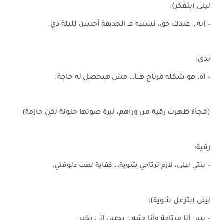
ليلى (بتفكر):
– إيه… عندك حق، نسبيه فـ الحديقة أحسن لليلة دي.
ندى:
– آه، هو شكله مرتاح هنا… مش هيحصل له حاجة.
(فجأة ظهرت رقية من وراهم، نبرة صوتها حنونة لكن حازمة)
رقية:
– بنتي ليلى، لازم ترتاحي شوية… كفاية لعب دلوقتي.
ليلى (بتزعل شوية):
– بس أنا مرتاحة وأنا جنبه… بحس إني بخير.