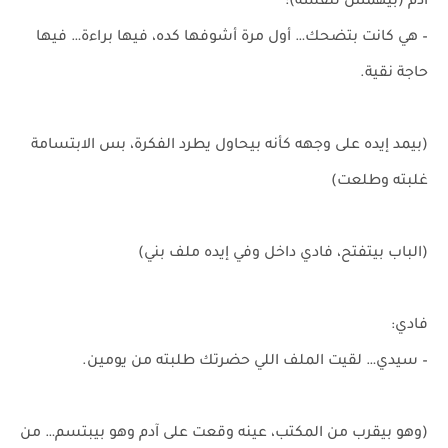
آدم (بيهمس لنفسه):
– هي كانت بتضحك… أول مرة أشوفها كده، فيها براءة… فيها
حاجة نقية.
(بيمد إيده على وجهه كأنه بيحاول يطرد الفكرة، بس الابتسامة
غلبته وطلعت)
(الباب بيتفتح، فادي داخل وفي إيده ملف بني)
فادي:
– سيدي… لقيت الملف اللي حضرتك طلبته من يومين.
(وهو بيقرب من المكتب، عينه وقعت على آدم وهو بيبتسم… من