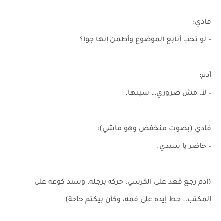
فادي:
– لو تحب أتابع الموضوع وأطمن إنها جوا؟
آدم:
– لأ، مش ضروري… سيبها.
فادي (بصوت منخفض وهو ماشي):
– حاضر يا سيدي.
(آدم رجع قعد على الكرسي، حركه برجله، وسند كوعه على
المكتب… حط إيده على فمه، وكأن بيكتم حاجة)