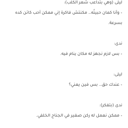
ليلى (وهي بتداعب شعر الكلب):
– وأنا كمان حبيتُه… مكنتش فاكرة إني ممكن أحب كائن كده
بسرعة.
ندى:
– بس لازم نجهز له مكان ينام فيه.
ليلى:
– عندك حق… بس فين يعني؟
ندى (بتفكر):
– ممكن نعمل له ركن صغير في الجناح الخلفي.