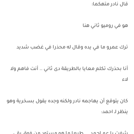
قال نادر متهكما:
هو في روميو ثاني هنا
ترك عمرو ما في يده وقال له محذرا في غضب شديد
أنا بحذرك تكلم معايا بالطريقة دى ثاني .. أنت فاهم ولا
لاء
كان يتوقع أن يهاجمه نادر ولكنه وجده يقول بسخرية وهو
ينظر لـ احمد:
شفت يا عم احمد ... طبعا ما هو مستود من فوق يقى