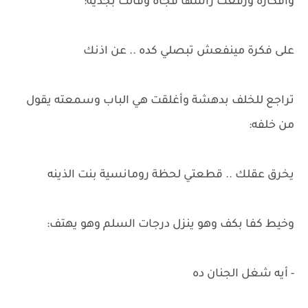
وأفكاره ورفعت رأسها فجأة وقالت بجدية:
على فكرة مينفعش تبصلي كده .. عن اذنك
تراجع للخلف بدهشة وأغلقت هي الباب وسمعته يقول
من خلفه:
يخرق عقلك .. قطعتي لحظة رومانسية بنت الذينه
وخيط كفا بكف وهو ينزل درجات السلم وهو يهتف:
- أيه شغل الجنان ده