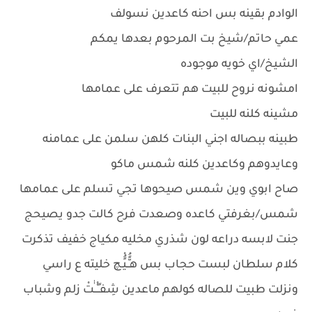
الوادم بقينه بس احنه كاعدين نسولف
عمي حاتم/شيخ بت المرحوم بعدها يمكم
الشيخ/اي خويه موجوده
امشونه نروح للبيت هم تتعرف على عمامها
مشينه كلنه للبيت
طبينه ببصاله اجني البنات كلهن سلمن على عمامنه
وعايدوهم وكاعدين كلنه شمس ماكو
صاح ابوي وين شمس صيحوها تجي تسلم على عمامها
شمس/بغرفتي كاعده وصعدت فرح كالت جدو يصيحج
جنت لابسه دراعه لون شذري مخليه مكياج خفيف تذكرت
كلام سلطان لبست حجاب بس هـًُّـيًُْـچ خليته ع راسي
ونزلت طبيت للصاله كولهم ماعدين شِفـٍـْْــٰٰتْ زلم وشباب