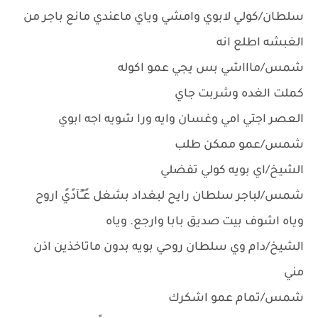
سلطان/كولي لابوي وامشي وياي ماعندي مانع باجر من
الغبشه اطلع انه
شمس/ماااشي بس يجي عمو اكوله
كملت الغده وشربت جاي
العصر اجتي امي وغسان وايه ورا شويه اجه ابوي
شمس/عمو ممكن طلب
الشيخ/اي بويه كولي تفضلي
شمس/لباجر سلطان رايح لبغداد بشغل عًـًـًآدًيً اروح
وياه اشوف بيت صديق بابا وارجع. وياه
الشيخ/دام وي سلطان روحي بويه بدون ماتاخذين اذن
مني
شمس/تمام عمو اشكرك