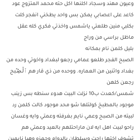
وعيون مهند وسجاد اكلنها اكل حته محمد المتزوج عود
كاعد على اعصابي يمكن بس واحد يطخني انفجر كلت
بكلبي منين طلعتي ياشمس واخذتي فكري كله عقل
ماظل براسي من وراج
بليل كلمن نام بمكانه
الصبح الفجر طلعو عمامي رجعو لبغداد واخوتي وحده من
بغداد واثنين من العماره. ووحده من ذي قار هم ٱڵـڝُـًبح
رجعن كلهن
شمس/كعدت ب10 نزلت البيت هدوء سنطه بس زينب
موجود بالمطبخ كولتلها شو محد موجود كالت كلمن رد
لبيته من الصبح وعمي نايم بغرفته وعمتي وايه وغسان
راحو لبيت اهل ايه لان ماراحتلهم بالعيد وعمتي هم
تشوف اختها راحت وسلطان بالدوام وحمزه وهيا نايمين