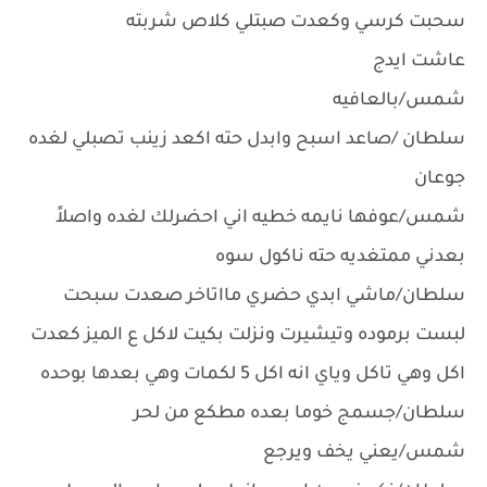
سحبت كرسي وكعدت صبتلي كلاص شربته
عاشت ايدج
شمس/بالعافيه
سلطان /صاعد اسبح وابدل حته اكعد زينب تصبلي لغده
جوعان
شمس/عوفها نايمه خطيه اني احضرلك لغده واصلاً
بعدني ممتغديه حته ناكول سوه
سلطان/ماشي ابدي حضري مااتاخر صعدت سبحت
لبست برموده وتيشيرت ونزلت بكيت لاكل ع الميز كعدت
اكل وهي تاكل وياي انه اكل 5 لكمات وهي بعدها بوحده
سلطان/جسمج خوما بعده مطكع من لحر
شمس/يعني يخف ويرجع