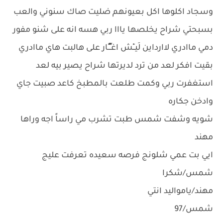
وسجاد اكلوها اكل بعيونهم ضليت صاك سنوني والعب
بسبحتي شراح يخلصها يااا ربي هسه انه على شنو مفور
دمي ماادري لاارداين لَيــِْش اغـًـٍُـٍُار على هالبت هاي ماادري
بقيت افكر لعد من ترد لديرتها شراح يصير بيه لعد
استغفرت ربي وكمت طلعت بالمطبخ كاعد صبيت جاي
وادخن جكاره
شويه وشفت شمس طبت تشرب مي راساً اجه وراها
مهند
ايي بت عمي شلونج فرصه سعيده تعرفت عليج
شمس/شكرا
مهند/يامواليد انتي
شمس/97