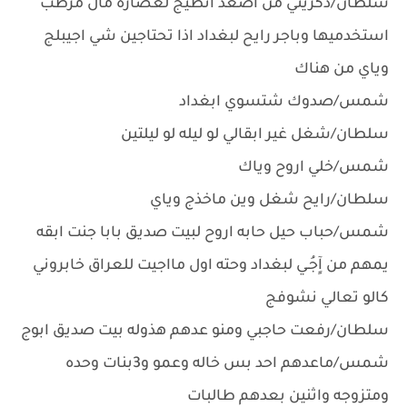
سلطان/ذكريني من اصعد انطيج لعصاره مال مرطب
استخدميها وباجر رايح لبغداد اذا تحتاجين شي اجيبلج
وياي من هناك
شمس/صدوك شتسوي ابغداد
سلطان/شغل غير ابقالي لو ليله لو ليلتين
شمس/خلي اروح وياك
سلطان/رايح شغل وين ماخذج وياي
شمس/حباب حيل حابه اروح لبيت صديق بابا جنت ابقه
يمهم من آٍجُـي لبغداد وحته اول مااجيت للعراق خابروني
كالو تعالي نشوفج
سلطان/رفعت حاجبي ومنو عدهم هذوله بيت صديق ابوج
شمس/ماعدهم احد بس خاله وعمو و3بنات وحده
ومتزوجه واثنين بعدهم طالبات