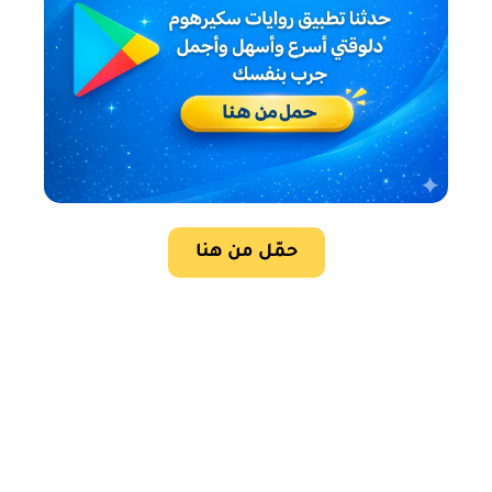
حمّل من هنا