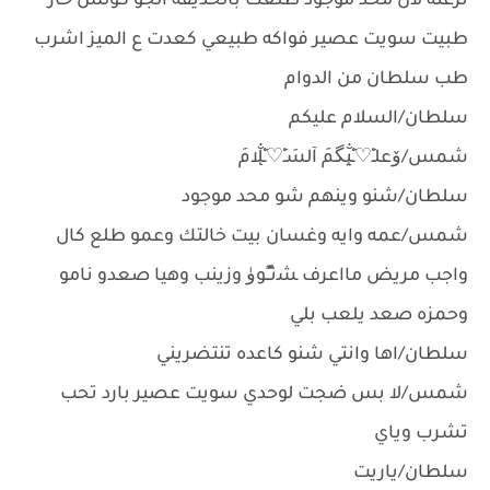
نزعته لان محد موجود طلعت بالحديقه الجو كولش حار
طبيت سويت عصير فواكه طبيعي كعدت ع الميز اشرب
طب سلطان من الدوام
سلطان/السلام عليكم
شمس/ۆعلـِْ♡̨̐ـِْيگمَ آلسَـِْ♡̨̐ـِْلامَ
سلطان/شنو وينهم شو محد موجود
شمس/عمه وايه وغسان بيت خالتك وعمو طلع كال
واجب مريض مااعرف ﺸنـٌٍـٍوﯛ وزينب وهيا صعدو نامو
وحمزه صعد يلعب بلي
سلطان/اها وانتي شنو كاعده تنتضريني
شمس/لا بس ضجت لوحدي سويت عصير بارد تحب
تشرب وياي
سلطان/ياريت