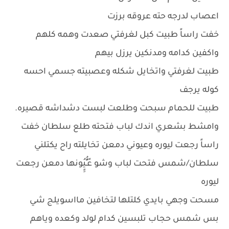
اعصاب لدرجه حته عروقه برزت
خفت راساً طبيت كبل لغرفتي صعدت وهمه كلهم
واكفين كدامه ومدنكين يرزل بيهم
طبيت لغرفتي واتخايل شكله وعصبيته جسمي احسه
كوله يرجف
طبيت للحمام سبحت وطلعت لبست دشداشه قصيره.
وامشط بشعري اندك لباب فتحته طلع سلطان خفت
راساً رجعت ليوره وعيوني دمعن تخايلته راح يكتلني
سلطان/شمس فتحت لباب وشو عًـٍُُيُِِِونها دمعن رجعت
ليوره
مسحت وجهي بايدي كلتلها لتخافين مااسويلج شي
بس شمس حجاب تلبسين كدام لولد وكعده وياهم