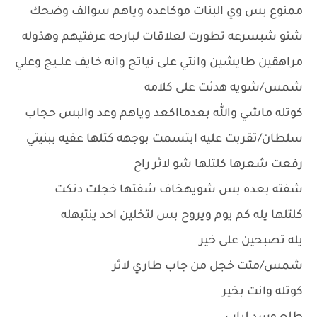
ممنوع بس وي البنات موكاعده وياهم سوالف وضحك
شنو شبسرعه تطورت لعلاقات لبارحه عرفتيهم وهذوله
مراهقين طايشين وانتي على نياتج وانه خايف علــيج وعلي
شمس/شويه هدئت على كلامه
كوتله ماشي والله بعدمااكعد وياهم وعد والبس حجاب
سلطان/تقربت عليه ابتسمت بوجهه كتلها عفيه ببنيتي
رفعت شعرها كلتلها شو لاثر راح
شفته بعده بس شويهخاف شفتها خجلت دنكت
كلتلها يله كم يوم ويروح بس لتخلين احد ينتبهله
يله تصبحين على خير
شمس/متت خجل من جاب طاري لاثر
كوتله وانت بخير