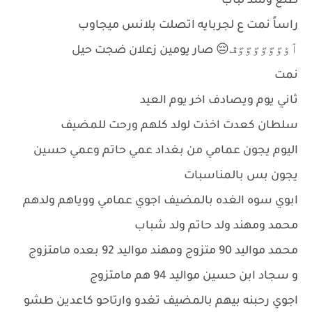
طلع وسد لباب
راساً نمت ع لجربايه اتصلت بلانس ميجاوب
ﭐﯗﯝﯝﯝﯝﯝﯝڦ😔 صار يومين زعلان ضجت حيل
نمت
ثاني يوم ويصادف اخر يوم العيد
سلطان كعدت اخذت لولد كلهم ورحت للمضيف
اليوم يجون عمامي من بغداد عمي حاتم وعمي حسين
يجون بس بالمناسبات
ابوي سوه الغده بالمضيف اجوي عمامي ووياهم ولدهم
محمد ومهند ولد حاتم ولد شباب
محمد مواليد 90 متزوج ومهند مواليد 92 بعده مامتزوج
و سجاد ابن حسين مواليد 94 هم مامتزوج
اجوي رحبنه بيهم بالمضيف تغدو وارتاحو كاعدين طشو