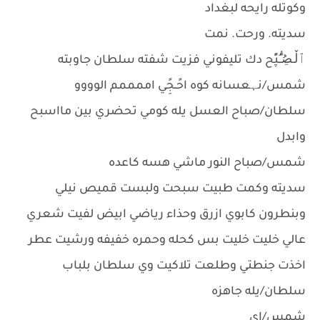
وكوتله رايحه لبغداد
سديته. ورحت. نمت
ٱڵـڝُـًْـُپًٍح دك تليفوني فزيت شفته سلطان جاوبته
شمس/نہعسانه كوه احًـجًِي اممممم الوووو
سلطان/صباح العسل يله كومي تحضري بين مااسبح
وابدل
شمس/صباح النور ماشي هسه كاعده
سديته وكمت طبيت سبحت ولبست قميص نيلي
وبنطرون كابوي ازرق وحذاء رياضي ابيض لفيت شعري
عالي خليت خليت بس كحله وحمره خفيفه ورشيت عطر
اخذت جنطتي وطلعت تلاكيت وي سلطان بلباب
سلطان/يله جاهزه
شمس/اي