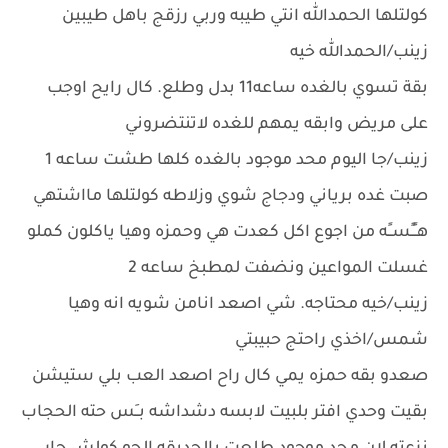
كولتلها الحمدالله انتي طيبه وربي رزقج باهل طيبين
زينب/الحمدالله خيه
بقة تسوي بالغده ساعه11 بدل وطلع. كال رايح اوجب
على مريض وابقه يمهم للغده لاتنتضروني
زينب/جا اليوم محد موجود بالغده كلها طشت ساعه 1
صبت غده برياني ودجاج شوي وزلاطه كولتلها مااشتهي
هــًـًســًه من اجوع اكل كعدت هي وحمزه وهيا ياكلون كملو
غسلت المواعين ونضفت لمطبخ ساعه 2
زينب/خيه محتاجه. شي اصعد انامن شويه انه وهيا
شمس/اخذي راحتج حبيبتي
صعدو بقه حمزه يمي كال راح اصعد العب بلي ستيشن
بقيت وحدي افتر بلبيت لابسه دشداشه بــَس حته الحجاب