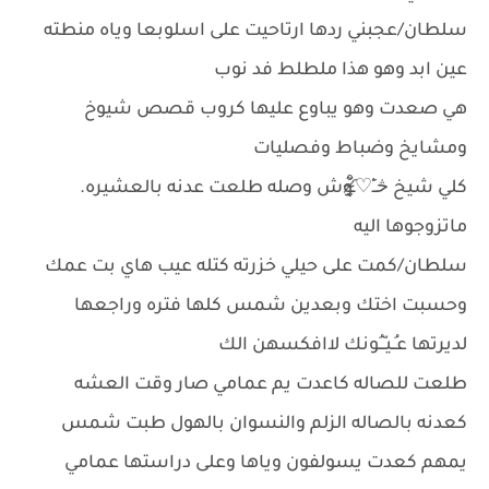
سلطان/عجبني ردها ارتاحيت على اسلوبعا وياه منطته
عين ابد وهو هذا ملطلط فد نوب
هي صعدت وهو يباوع عليها كروب قصص شيوخ
ومشايخ وضباط وفصليات
كلي شيخ څــِْ♡̷̴̬̩̃̊ـِوش وصله طلعت عدنه بالعشيره.
ماتزوجوها اليه
سلطان/كمت على حيلي خزرته كتله عيب هاي بت عمك
وحسبت اختك وبعدين شمس كلها فتره وراجعها
لديرتها عـُـيـّــُونك لاافكسهن الك
طلعت للصاله كاعدت يم عمامي صار وقت العشه
كعدنه بالصاله الزلم والنسوان بالهول طبت شمس
يمهم كعدت يسولفون وياها وعلى دراستها عمامي