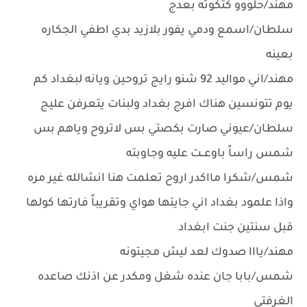
مهند/حلووو كتكوته بعدج
سلطان/اسمع ودمي يفور بلازيد بدي اطفي الجكاره
بعينه
مهند/اني مواليد 92 شنو رايج تروحين ويانه لبغداد كم
يوم تتونسين هناك افرج بغداد ولبنات يتعرفن عليج
سلطان/عيوني صارت بكصتي بس لاتروح وياهم بس
شمس راساً باوعــت عليه وجاوبته
شمس/شكرا مااكدر اروح تعلمت هنا انشالله غير مره
واذا علمود بغداد اني جايتها هواي وتقريباً فارتها كولها
قبل سنتين جنت ابغداد
مهند/يااا صدوك لعد ليش مجيتونه
شمس/بابا جان عنده شغل ومكدر عن اذنك صاعده
الغرفتي