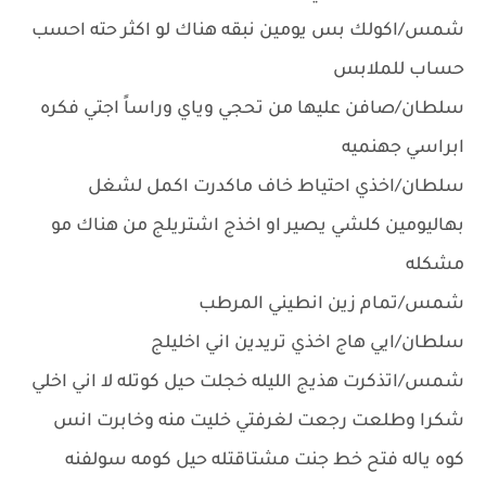
شمس/اكولك بس يومين نبقه هناك لو اكثر حته احسب
حساب للملابس
سلطان/صافن عليها من تحجي وياي وراساً اجتي فكره
ابراسي جهنميه
سلطان/اخذي احتياط خاف ماكدرت اكمل لشغل
بهاليومين كلشي يصير او اخذج اشتريلج من هناك مو
مشكله
شمس/تمام زين انطيني المرطب
سلطان/ايي هاج اخذي تريدين اني اخليلج
شمس/اتذكرت هذيج الليله خجلت حيل كوتله لا اني اخلي
شكرا وطلعت رجعت لغرفتي خليت منه وخابرت انس
كوه ياله فتح خط جنت مشتاقتله حيل كومه سولفنه