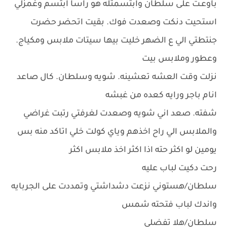
باوعـت على سلطان وابتسمتله هو راساً ابتسم وغمزلي
استحيت دنكت وصعدت فوك. بقيت اتحضر حضرت
جنتطتي الي ع الضهر خليت بيها سيتات ملابس ومكياج.
وعطور وملابس بيت
نزلت وقت العشه تعشينه. شويه وسلطان. كال صاعد
انام باجر ورايه كعده من غبشه
شفته. صعد اني شويه وصعدت لغرفتي رتبت غراضي
والملابس الي راح اخذهم وياي كولت خلي اتاكد منه بس
يومين لو اكثر حته اذا اكثر اخذ ملابس اكثر
رحت دكيت لباب عليه
سلطان/هستوني نزعت دشداشتي وتمددت على الجربايه
واندك لباب فتحته شمس
سلطان/هلا تفضلي