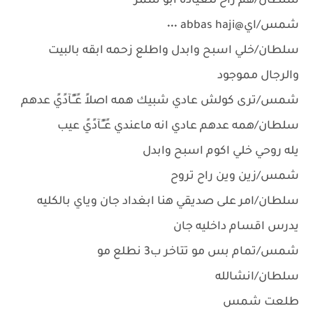
سلطان/هم راح للعياده ابو سمر
شمس/اي@abbas haji ٠٠٠
سلطان/خلي اسبح وابدل واطلع زحمه ابقه بالبيت
والرجال مموجود
شمس/ترى كولش عادي شبيك همه اصلاً عًـًـًآدًيً عدهم
سلطان/همه عدهم عادي انه ماعندي عًـًـًآدًيً عيب
يله روحي خلي اكوم اسبح وابدل
شمس/زين وين راح تروح
سلطان/امر على صديقي هنا ابغداد جان وياي بالكليه
يدرس اقسام داخليه جان
شمس/تمام بس مو تتاخر ب3 نطلع مو
سلطان/انشالله
طلعت شمس