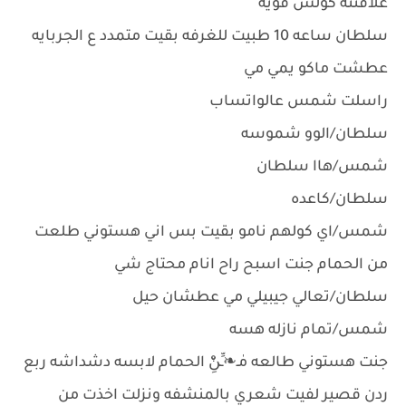
علاقتنه كولش قويه
سلطان ساعه 10 طبيت للغرفه بقيت متمدد ع الجربايه
عطشت ماكو يمي مي
راسلت شمس عالواتساب
سلطان/الوو شموسه
شمس/هاا سلطان
سلطان/كاعده
شمس/اي كولهم نامو بقيت بس اني هستوني طلعت
من الحمام جنت اسبح راح انام محتاج شي
سلطان/تعالي جيبيلي مي عطشان حيل
شمس/تمام نازله هسه
جنت هستوني طالعه مٰـ❧ـِّنِْٚ الحمام لابسه دشداشه ربع
ردن قصير لفيت شعري بالمنشفه ونزلت اخذت من