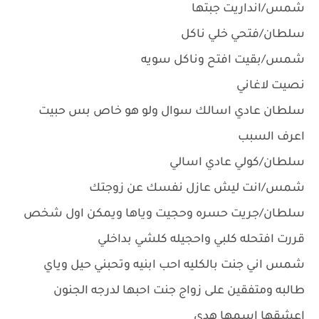
شمس/انداريت جبتها
سلطان/فتحي خلي ناكل
شمس/بقيت افتح وناكل سويه
نصيت لاغاني
سلطان عادي اسالك سوال ولو هو خاص بس حبيت
اعرف السبب
سلطان/كولي عادي اسالي
شمس/انت ليش عازل نفسك عن زوجتك
سلطان/جريت حسره وحجيت وياها ويمكن اول شخص
قررت افتحله كلبي واحجيله كلشي بداخلي
شمس اني جنت بالكليه احب ابنيه وتحبني حيل وياي
طالبه ومتفقين على زواج جنت احبها لدرجه الجنون
اعشقها اسمها هدى