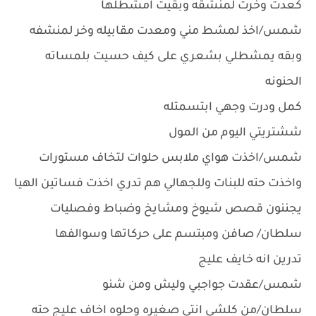
كعدت وخرت لمنشقه وبقيت امشطلها
شمس/اخذ لمشط مني ومعدت مقابيله وخر لمنشفه
وبقه يمشطلي بشعري على كيف حسيت بلمساته
الحنونه
كمل ودرت وجهي ابتسمتله
ششتريتي اليوم من المول
شمس/اخذت هواي ملابس حلوات لتخاف مستورات
واخذت حته للبنات وللجهالي هم تدري اخذت فساتين الهيا
يجننون قصص شيوخ ومشايخ وضباط وفصليات
سلطان/ صافن ومبتسم على حركاتها وسوالفها
تدرين انه خايف عليج
شمس/عقدت جواجبي وليش ومن شنو
سلطان/من كلشي انتي صغيره وحلوه اخاف عليج حته