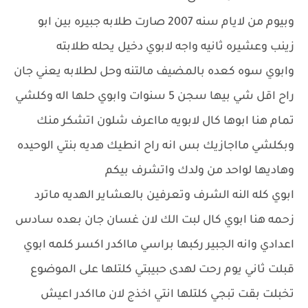
وبيوم من لايام سنه 2007 صارت طلابه جبيره بين ابو
زينب وعشيره ثانيه واجه لابوي دخيل يحله طلابته
وابوي سوه كعده بالمضيف مالتنه وحل لطلابه يعني جان
راح اقل شي بيها سجن 5 سنوات وابوي حلها اله وكلشي
تمام هنا ابوها كال لابويه مااعرف شلون اتشكر منك
وبكلشي مااجازيك بس انه راح انطيك هديه بنتي الوحيده
وهاديها لواحد من ولدك واتشرف بيكم
ابوي كله النه الشرف وتعرفين بالعشاير الهديه ماترد
زحمه هنا ابوي كال لبت الك لان غسان جان بعده سادس
اعدادي وانه الجبير ركبها براسي مااكدر اكسر كلمه ابوي
قبلت ثاني يوم رحت لهدى حبيبتي كلتلها على الموضوع
تخبلت بقت تبجي كلتلها انتي اخذج لان مااكدر اعيش