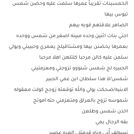
الخمسينات تقريباً عمرها سلمت عليه وحضن شمس
تبوس بيها
الضاهر علاقتهم قويه بيهم
اجني بنات اثنين وحده مبينه اصغر من شمس ووحده
بعمرها يحضنن بيها ومشتاقيلج يعمري وحبيبتي ويولي
سلمن عليه كالن مرحبا كلتلهن اهلا مرحبا
الجبيره لج شمس شنووو تزوجتي ومعزمتيني
شمس/لا هذا سلطان ابن عمي الجبير
الابنيه/ضحكت يولي والله توقعته زوجج كولت معقوله
شموسه تزوج بالعراق ومتعزمني حته اموتج
اخذن شمس وطلعن
بقه الرجال يمي
نسولف آٌنـي وياه قدمتلي المره عصير