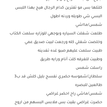
كلتلها بس مو تفترين كدام الرجال هيج بهذا اللبس
البسي شي طويله وردنه اطول
شمس/مااشي
طلعت شغلت السياره وبوجهي للوزاره سلمت الكتاب
وخلصت شغلي كله ورجعت لبيت صديق عمي
طبيت سلمت عليهم صبو غده تغدينه
وطبيت للغرفه كلت آنام ورايه طريق
راسلت شمس
سلطان/شموسه حضري نفسج بليل كلش فد ب3
طالعين للبصره
شمس/ماشي راح احضر غراضي
حضرت غراضي بقيت بس ملابس البسهم من اروح