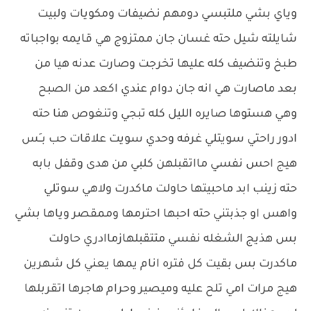
وياي بشي ملتبسي دومهم نضيفات ومكويات ولبيت
شايلته شيل حته غسان جان ممتزوج هي قايمه بواجباته
طبخ وتنضيف كله عليها تخرجت وصارت عدنه هيا من
بعد ماصارت هي انه جان دوام عندي اكعد من الصبح
وهي هستوها صايره الليل كله تبجي وتنغوص هنا حته
ادور راحتي سويتلي غرفه وحدي سويت علاقات حب بــَس
هيج احس نفسي مااتقبلهن كلبي من هدى وقفل بابه
حته زينب ابد ماحبيتها حاولت ماكدرت ولاهي سوتلي
واهس او جذبتني حته احبها احترمها وممقصر وياها بشي
بس هذيج الشغله نفسي متتقبلهازماادري حاولت
ماكدرت بس بقيت كل فتره انام يمها يعني كل شهرين
هيج مرات امي تلح عليه وميصير وحرام هاجرها اتقربلها