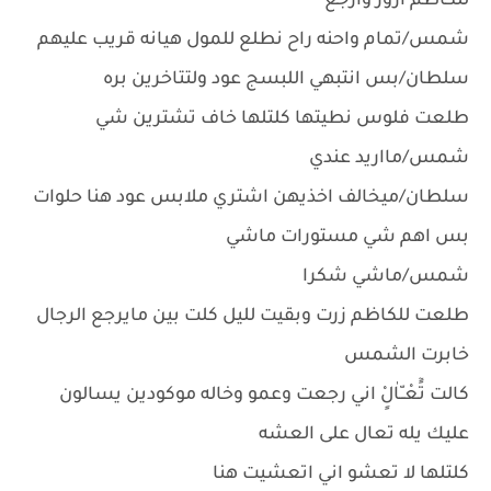
للكاظم ازور وارجع
شمس/تمام واحنه راح نطلع للمول هيانه قريب عليهم
سلطان/بس انتبهي اللبسج عود ولتتاخرين بره
طلعت فلوس نطيتها كلتلها خاف تشترين شي
شمس/مااريد عندي
سلطان/ميخالف اخذيهن اشتري ملابس عود هنا حلوات
بس اهم شي مستورات ماشي
شمس/ماشي شكرا
طلعت للكاظم زرت وبقيت لليل كلت بين مايرجع الرجال
خابرت الشمس
كالت تًٓعْــّاٰلٍْ اني رجعت وعمو وخاله موكودين يسالون
عليك يله تعال على العشه
كلتلها لا تعشو اني اتعشيت هنا