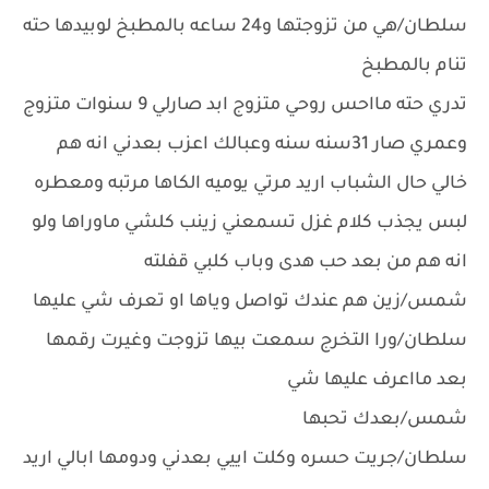
سلطان/هي من تزوجتها و24 ساعه بالمطبخ لوبيدها حته
تنام بالمطبخ
تدري حته مااحس روحي متزوج ابد صارلي 9 سنوات متزوج
وعمري صار 31سنه سنه وعبالك اعزب بعدني انه هم
خالي حال الشباب اريد مرتي يوميه الكاها مرتبه ومعطره
لبس يجذب كلام غزل تسمعني زينب كلشي ماوراها ولو
انه هم من بعد حب هدى وباب كلبي قفلته
شمس/زين هم عندك تواصل وياها او تعرف شي عليها
سلطان/ورا التخرج سمعت بيها تزوجت وغيرت رقمها
بعد مااعرف عليها شي
شمس/بعدك تحبها
سلطان/جريت حسره وكلت اييي بعدني ودومها ابالي اريد