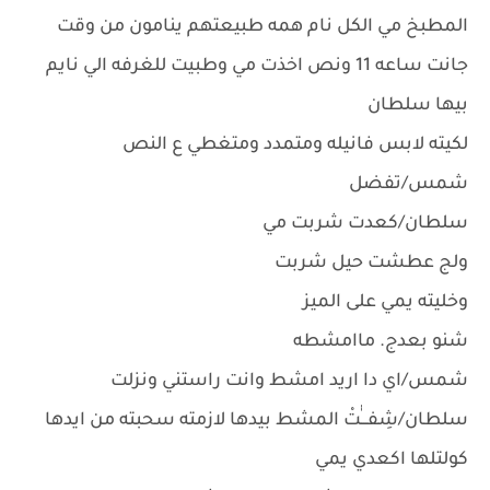
المطبخ مي الكل نام همه طبيعتهم ينامون من وقت
جانت ساعه 11 ونص اخذت مي وطبيت للغرفه الي نايم
بيها سلطان
لكيته لابس فانيله ومتمدد ومتغطي ع النص
شمس/تفضل
سلطان/كعدت شربت مي
ولج عطشت حيل شربت
وخليته يمي على الميز
شنو بعدج. ماامشطه
شمس/اي دا اريد امشط وانت راستني ونزلت
سلطان/شِفـــٰٰتْ المشط بيدها لازمته سحبته من ايدها
كولتلها اكعدي يمي