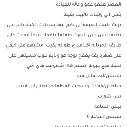
العصر طلعو عمو وخاله للعياده
بــَس اني ولبنات بالبيت بقينه
نزلت طبيت للغرفه الي نايم بيها ساطات. لكيته نايم على
بطنه لابس بس شورت حته لفانيله ملابسها معدت على
طارف الجربايه اضافيري طويله بقيت امشيهم على كيفي
على ضهره بقه يعقج بوجه هو ونايم لنوب مشيتهن على
لحيته فتح عيونه ابتسم هااا شموسه هاي انتي
شمس/لعد قابل منو
سلطان/كعدت وسحبت الغطه لحد بطني لان لابس
بس شورت
بيش الساعه
شمس /ساعه 6