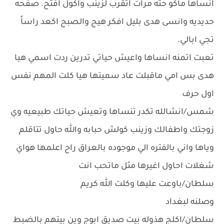
انساها ماكو حته مرات اتقرب لزينب واكول افتح. صفحه
حديديه وانسى هدى بليل افكر هيج والصبح اكعد راساً
تجي ابالي.
تعبت اتمنه انساها واعيش حياتي تدرين ردت اسمي هيا
هدى بس امي ماقبلت عاد سميتها هيا كلت المهم نفس
اول حرف
شمس/انشالله تكدر تنساها وتعيش حياتك طبيعيه وي
زوجتك واطفالك وزينب كولش حبابه والله حاول تتاقلم
وياها واني بالفتره الي موجوده بالعراق راح اعلمها هواي
شغلات احاول اغيرها مثل ماتحب انت
سلطان/باوعت عليها وكلت الله كريم
وصلنه لبغداد
سلطان/اكلج هذوله بيت صديق ابوج وين بيتهم بالضبط