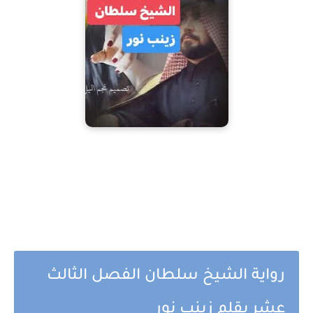
رواية الشيخ سلطان الفصل الثالث
عشر بقلم زينب نور