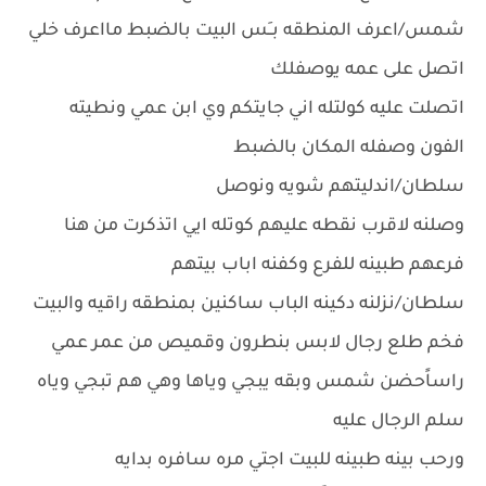
شمس/اعرف المنطقه بــَس البيت بالضبط مااعرف خلي
اتصل على عمه يوصفلك
اتصلت عليه كولتله اني جايتكم وي ابن عمي ونطيته
الفون وصفله المكان بالضبط
سلطان/اندليتهم شويه ونوصل
وصلنه لاقرب نقطه عليهم كوتله ايي اتذكرت من هنا
فرعهم طبينه للفرع وكفنه اباب بيتهم
سلطان/نزلنه دكينه الباب ساكنين بمنطقه راقيه والبيت
فخم طلع رجال لابس بنطرون وقميص من عمر عمي
راساًحضن شمس وبقه يبجي وياها وهي هم تبجي وياه
سلم الرجال عليه
ورحب بينه طبينه للبيت اجتي مره سافره بدايه