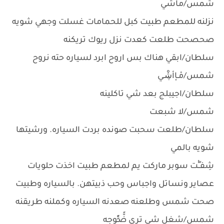
شمس/ماشي
نزلنه للمطعم طبيت كبل للحمامات غسلت وجهي شويه
صحصحت طلعت كعدت نزل ريوك تريكنه
سلطان/ابقي هناك بس اروح ابرد لسياره حته نروح
شمس/مْـإأڜْـي
سلطان/اجيبلج بعد شي تاكلينه
شمس/لا شبعت
سلطان/طلعت سحبت صونده بردت السياره. ورشيتها
شويه بالمي
شِفـٍـْْت سوبر ماركت يم لمطعم طبيت اخذت حلويات
عصاير ونساتل واجباس وحب ذبيتهن. بالسياره وطبيت
صحت شمس وطلعنه صعدنه السياره وكملنه طريقنه
شمس/شغل شي ترى ﺿًّـًٍٍوجه