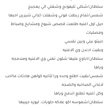
سلطان/شكلي تليفونج وشغلي الي يعجبج
شمس/تمام ربطت فوني وشغلت اغاني شيرين احبها
حيل اول اغنيه طلعت قصص شيوخ ومشايخ وضباط
وفصليات
حبيتو بيني وبين نفسي
وبقيت ادندن وي الاغنيه
سلطان/اباوع عليها شلون تغني وي الاغنيه ومندمجه
وياها
شمس/بقيت اطلع وحده ورا لثانيه كولهن هادئات مااحب
لاغاني الصاخبه والضجه
وكل اغنيه تطلع اندمج وياها
سلطان/شموسه اكو علاكه حلويات. ليوره جيبيها