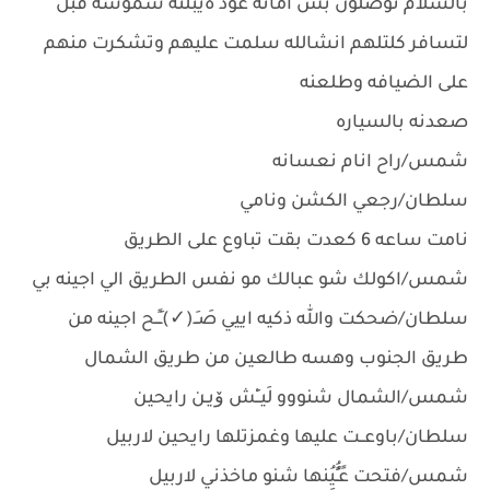
بالسلام توصلون بس امانه عود ةيبلنه شموسه قبل
لتسافر كلتلهم انشالله سلمت عليهم وتشكرت منهم
على الضيافه وطلعنه
صعدنه بالسياره
شمس/راح انام نعسانه
سلطان/رجعي الكشن ونامي
نامت ساعه 6 كعدت بقت تباوع على الطريق
شمس/اكولك شو عبالك مو نفس الطريق الي اجينه بي
سلطان/ضحكت والله ذكيه اييي صَـَـ(✓)ـِـًـح اجينه من
طريق الجنوب وهسه طالعين من طريق الشمال
شمس/الشمال شنووو لَيــِْش ﯙيـن رايحين
سلطان/باوعــت عليها وغمزتلها رايحين لاربيل
شمس/فتحت عًـٍُُيُِِِِنها شنو ماخذني لاربيل