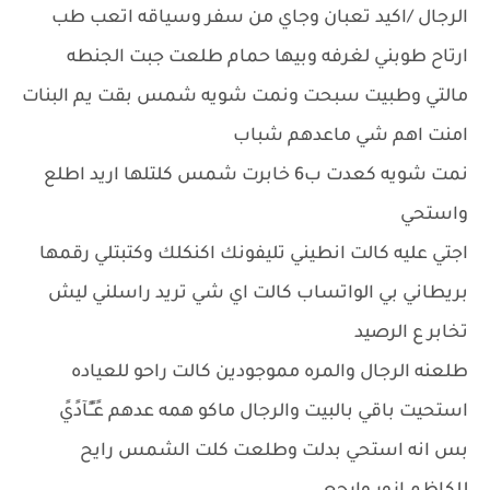
الرجال /اكيد تعبان وجاي من سفر وسياقه اتعب طب
ارتاح طوبني لغرفه وبيها حمام طلعت جبت الجنطه
مالتي وطبيت سبحت ونمت شويه شمس بقت يم البنات
امنت اهم شي ماعدهم شباب
نمت شويه كعدت ب6 خابرت شمس كلتلها اريد اطلع
واستحي
اجتي عليه كالت انطيني تليفونك اكنكلك وكتبتلي رقمها
بريطاني بي الواتساب كالت اي شي تريد راسلني ليش
تخابر ع الرصيد
طلعنه الرجال والمره مموجودين كالت راحو للعياده
استحيت باقي بالبيت والرجال ماكو همه عدهم عًـًـًآدًيً
بس انه استحي بدلت وطلعت كلت الشمس رايح