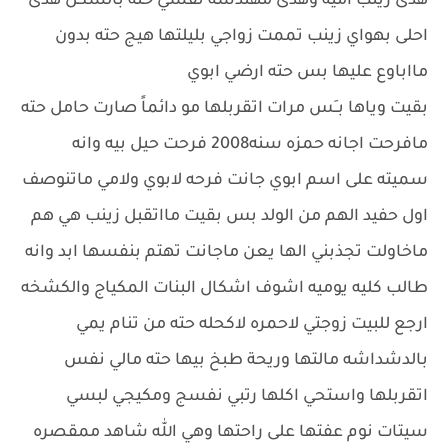
هدى زينب اميه وهدى مهندسه نفسي حته بالشكل هدى
احلى بهواي زينب تممت زواجي بليلتها هيج حته بدون
مااباوع عليها بس حته ارضي ابوي
بقيت وياها بــَس مرات اتقربلها مو دائماً صارت حامل حته
مافرحت اجانه حمزه سنه2008 فرحت حيل بيه وانه
سميته على اسم ابوي جانت فرحه لابوي ولامي ماتنوصف
اول حفيد الهم من الولد بس بقيت مااتقبل زينب هي هم
ماخاولت تجذبني الها يعن ماجانت تهتم بنفسها ابد وانه
طالب كليه يوميه اشوف اشكال البنات المكياج والكشخه
ارجع للبيت زوجتي لاحمره لاكحله حته من تنام يمي
بالدشداشه مالتها وريحة طبخ بيها حته مالي نفس
اتقربلها واستحي اكلها رتبي نفسج ومكيجي لبسي
سيتات نوم عفتها على راحتها وهي الله شاهد ممقصره