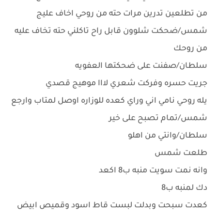
من تطلعين تدرين مرات حته من روحي اخاف عليج
شمس/ضحكت شلوون قابل راح تاكلني حته تخاف عليه
من روحك
سلطان/صفنت على ضحكتها العفويه
جريت حسره وفركت شعري لااا موهيج قصدي
يله روحي نامي اني وراي كعده للوزاره اوصل لمتاب وارجع
شمس/تمام تصبح على خير
سلطان/وانتي من اهلو
طلعت شمس
وانه نمت سويت منبه ب8 اكعد
دك لمنبه ب8
كعدت سبحت وبدلت لبست قاط اسود وقميص ابيض