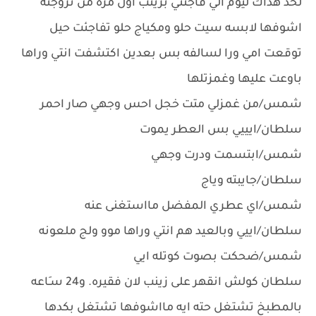
لحد هذاك ليوم الي فاجئني بزينب اول مره من تزوجنه
اشوفها لابسه سيت حلو ومكياج حلو تفاجئت حيل
توقعت امي ورا لسالفه بس بعدين اكتشفت انتي وراها
باوعت عليها وغمزتلها
شمس/من غمزلي متت خجل احس وجهي صار احمر
سلطان/ايييي بس العطر يموت
شمس/ابتسمت ودرت وجهي
سلطان/جايبته وياج
شمس/اي عطري المفضل مااستغنى عنه
سلطان/اييي وبالعيد هم انتي وراها موو ولج ملعونه
شمس/ضحكت بصوت كوتله ايي
سلطان كولش انقهر على زينب لان فقيره. و24 سـَاعه
بالمطبخ تشتغل حته ايه مااشوفها تشتغل بكدها