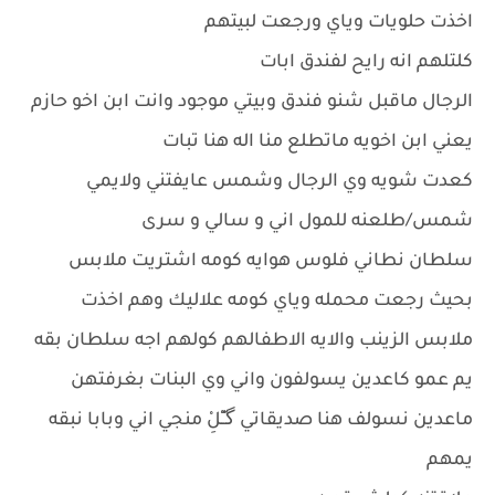
اخذت حلويات وياي ورجعت لبيتهم
كلتلهم انه رايح لفندق ابات
الرجال ماقبل شنو فندق وبيتي موجود وانت ابن اخو حازم
يعني ابن اخويه ماتطلع منا اله هنا تبات
كعدت شويه وي الرجال وشمس عايفتني ولايمي
شمس/طلعنه للمول اني و سالي و سرى
سلطان نطاني فلوس هوايه كومه اشتريت ملابس
بحيث رجعت محمله وياي كومه علاليك وهم اخذت
ملابس الزينب والايه الاطفالهم كولهم اجه سلطان بقه
يم عمو كاعدين يسولفون واني وي البنات بغرفتهن
ماعدين نسولف هنا صديقاتي گـِْـِْلِْ منجي اني وبابا نبقه
يمهم