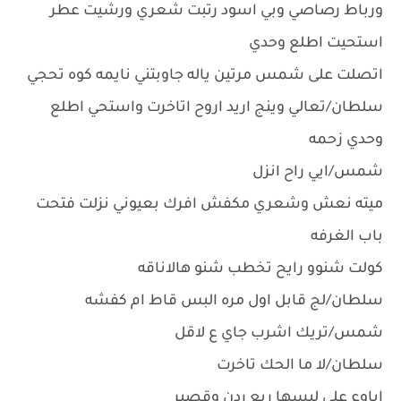
ورباط رصاصي وبي اسود رتبت شعري ورشيت عطر
استحيت اطلع وحدي
اتصلت على شمس مرتين ياله جاوبتني نايمه كوه تحجي
سلطان/تعالي وينج اريد اروح اتاخرت واستحي اطلع
وحدي زحمه
شمس/ايي راح انزل
ميته نعش وشعري مكفش افرك بعيوني نزلت فتحت
باب الغرفه
كولت شنوو رايح تخطب شنو هالاناقه
سلطان/لج قابل اول مره البس قاط ام كفشه
شمس/تريك اشرب جاي ع لاقل
سلطان/لا ما الحك تاخرت
اباوع على لبسها ربع ردن وقصير