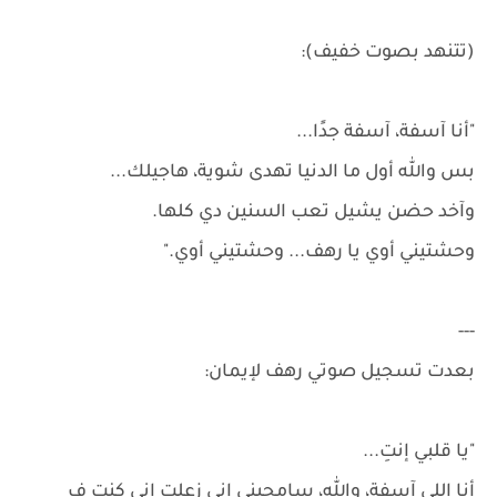
(تتنهد بصوت خفيف):
"أنا آسفة، آسفة جدًا...
بس والله أول ما الدنيا تهدى شوية، هاجيلك...
وآخد حضن يشيل تعب السنين دي كلها.
وحشتيني أوي يا رهف... وحشتيني أوي."
---
بعدت تسجيل صوتي رهف لإيمان:
"يا قلبي إنتِ...
أنا اللى آسفة، والله، سامحيني إني زعلت انى كنت ف