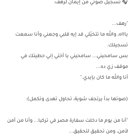
🎧 تسجيل صوتي من إيمان لرهف:
"رهف...
ياااه، والله ما تتخيّلي قد إيه قلبي وجعني وأنا سمعت
تسجيلك.
بس سامحيني... سامحيني يا أختي إني حطيتك في
موقف زي ده...
أنا والله ما كان بإيدي."
(صوتها بدأ يرتجف شوية، تحاول تهدى وتكمل):
"أنا من يوم ما دخلت سفارة مصر في تركيا... وأنا من أمن
لأمن، ومن تحقيق لتحقيق...