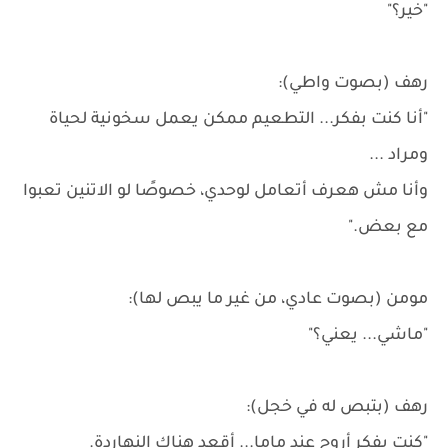
"خير؟"
رهف (بصوت واطي):
"أنا كنت بفكر... التطعيم ممكن يعمل سخونية لحياة
ومراد ...
وأنا مش هعرف أتعامل لوحدي، خصوصًا لو الاتنين تعبوا
مع بعض."
مومن (بصوت عادي، من غير ما يبص لها):
"ماشي... يعني؟"
رهف (بتبص له في خجل):
"كنت بفكر أروح عند ماما... أقعد هناك النهاردة.