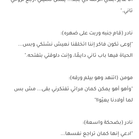
أنا عايز أبتدي الرحلة دي بجد... يمكن تخليني أرجع لروحي
تاني."
نادر (قام جنبه وربت على ضهره):
"إوعى تكون فاكر إننا اتخلقنا نعيش نشتكي وبس...
الحياة فيها باب تاني دايمًا، وإنت دلوقتي بتفتحه."
مومن (اتنهد وهو بيلم ورقه):
"وأهو أهو يمكن كمان مراتي تفتكرني بقى... مش بس
لما أولادنا يعيّوا!"
نادر (بضحكة واسعة):
"ادعي إنها كمان تراجع نفسها...