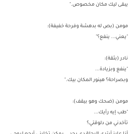
يبقى ليك مكان مخصوص."
مومن (بص له بدهشة وفرحة خفيفة):
"يعني... ينفع؟"
نادر (بثقة):
"ينفع وبزيادة...
وبصراحة؟ هينور المكان بيك."
مومن (ضحك وهو بيقف):
"طب إيه رأيك...
تأخدني من دلوقتي؟