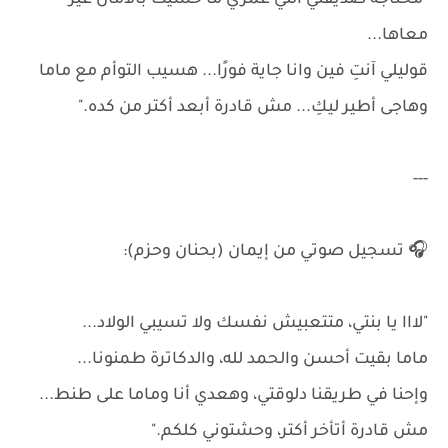
"محتاجة صديقتي اللي عمري ما حسّيت بالأمان غير
معاها...
قوليلي آنتِ فين وانا جاية فورًا... هسيب التوأم مع ماما
وهاجى أطير ليكِ... مش قادرة أبعد أكتر من كده."
---
🎧 تسجيل صوتي من إيمان (بحنان وحزم):
"لااا يا بنتي، متتعبيش نفسك ولا تسيبي الولاد...
ماما بقيت أحسن والحمد لله، والدكاترة طمنونا...
وإحنا في طريقنا دلوقتي، وهعدي أنا وماما على طنط...
مش قادرة أتأخر أكتر، وحشتوني كلكم."