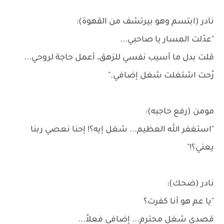
نادر (ابتسم وهو بيرتشف من القهوة):
"عدّلت المسار يا صاحبي...
قلت بدل ما أسيب نفسي للزهق، أعمل حاجة لروحي...
رُحت اشتغلت شغل إضافي."
مومن (رفع حاجبه):
"استغفر الله العظيم... شغل إيه؟! إحنا نعصي ربنا
يعني؟!"
نادر (ضحك):
"يا عم هو أنا كفرت؟
قصدي شغل محترم... إضافي فعلاً...