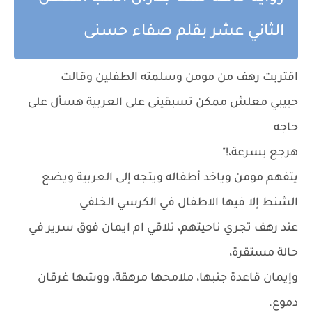
الثاني عشر بقلم صفاء حسنى
اقتربت رهف من مومن وسلمته الطفلين وقالت
حبيبي معلش ممكن تسبقينى على العربية هسأل على
حاجه
هرجع بسرعة،!"
يتفهم مومن وياخد أطفاله ويتجه إلى العربية ويضع
الشنط إلا فيها الاطفال في الكرسي الخلفي
عند رهف تجري ناحيتهم، تلاقي ام ايمان فوق سرير في
حالة مستقرة،
وإيمان قاعدة جنبها، ملامحها مرهقة، ووشها غرقان
دموع.