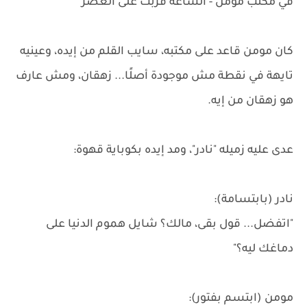
في مكتب مومن - الساعة قرّبت على العصر
كان مومن قاعد على مكتبه، سايب القلم من إيده، وعينيه
تايهة في نقطة مش موجودة أصلًا... زهقان، ومش عارف
هو زهقان من إيه.
عدى عليه زميله "نادر"، ومد إيده بكوباية قهوة:
نادر (بابتسامة):
"اتفضل... قول بقى، مالك؟ شايل هموم الدنيا على
دماغك ليه؟"
مومن (ابتسم بفتور):