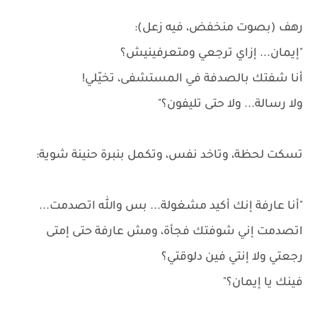
رهف (بصوت منخفض، فيه زعل):
"إيمان... إزاي ترجعي ومتعرفينيش؟
أنا شفتك بالصدفة في المستشفى، تخيّلي!
ولا رسالة... ولا حتى تليفون؟"
تسكت لحظة، وتاخد نفس، وتكمل بنبرة حنينة شوية:
"أنا عارفة إنك أكيد مشغولة... بس والله اتصدمت...
اتصدمت إني شوفتك فجأة، ومش عارفة حتى إمتى
رجعتي ولا إنتي فين دلوقتي؟
فينك يا إيمان؟"