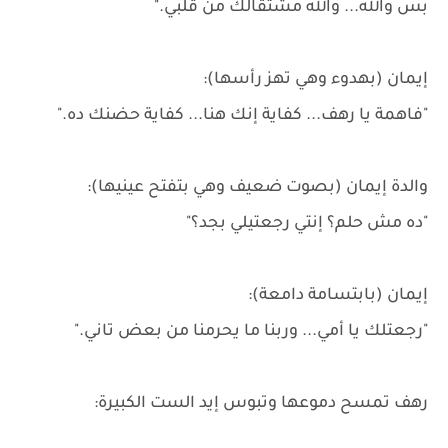
بس والله... والله مشتقالك من قلبي."
إيمان (بهدوء وهي تهز رأسها):
"فاهمة يا رهف... كفاية إنك هنا... كفاية حضنك ده."
والدة إيمان (بصوت ضعيف وهي بتفتح عينيها):
"ده مش حلم؟ إنتي رجعتيلي بجد؟"
إيمان (بابتسامة دامعة):
"رجعتلك يا أمي... وربنا ما يحرمنا من بعض تاني."
رهف تمسح دموعها وتبوس إيد الست الكبيرة: