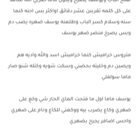
نفتح الباب ويوسف يصرخ ويكول ماما ضربي الله شاهد
على كل كلمه تقرببن عشر دقائق اواكثر بس احنه كنما
سنه وسلام كسر الباب وطلعنه يوسف ضهره يصب دم
وبس يصرخ منضر ضهر يوسف
متروس خراميش كنما خراميش اسد والله واديه هم
ويصبن دم وخليته بحضني وسكت شويه وكتله شنو صار
ماما سولفلي
يوسف ماما اول ما فتحت الماي الحار شي وكع على
ضهري وكاع يضرب بيه ووكعني للكاع ونام على ضهري
واحس اضافر يجرح بضهري