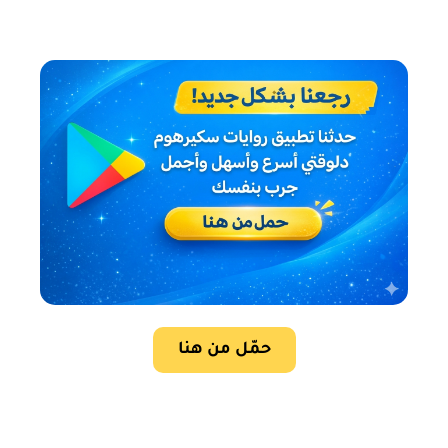
حمّل من هنا