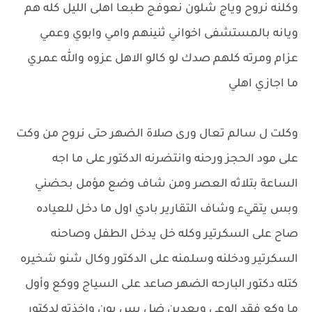
وكلنه نروح وياج شلون نعوفج طبعا اهلى الليل كله هم
ويانه بالمستشفى اخواني ثنينهم وامي وابوي وعمي
عزام ومرته كلهم صدك لو كالو الاهل عزوه والله عمري
ما اجازي اهلي
وكلت ل سالم تعال ورى صلاة الضهر حتى نروح من وكت
على مود الحجز ورحنه وانتضرنه الدكتور على ما اجه
الساعة بتلاثه العصر ومن شاف وضع مؤمل بحضني
وبس يتقيء وشاف التقارير بادي اول ما دخل للعياده
صاح على السكرتير وكله خل يدخل الطفل وصاحنه
السكرتير ودخلنه وسلمنه على الدكتور وكال شنو شخيره
كتله دكتور البارحه الضهر صاعد على السياج ووكع وأول
ما وكع فقد الوعي وبعدين ضل بس يون واخذته لدكتور