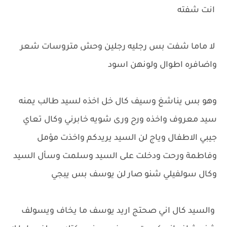
انت شفته
لا ماما شفت بس رجليه رجلين وحش متروسات شعر
واضافره اطوال ولونهن اسود
وهو بس يناشغ وسيف كال خل اخذه لسيد طالب يمنه
سيد معروف واخذه ورح ورى شويه خابرني وكال تعاي
جيبي الاطفال وياج لن السيد يريدكم واخذت مؤمل
وفاطمة ورحت ودخلت على السيد وسلمت وسأل السيد
وكال سولفيلي شنو صار لن يوسف بس يبجي
والسيد كال اني صحتج اريد يوسف ما يخاف ويسولف