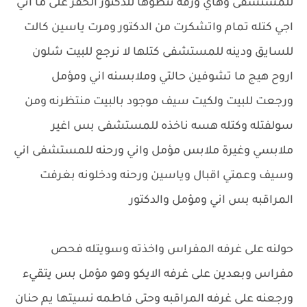
للمستشفى وهاي ورقه تنطوها للدكتور الخفر على ما اني
اجي كتله تمام واتشكرت من الدكتور ومرت ياسين كالت
للسايق ودينه للمستشفى كتلها لا نرجع للبيت شلون
اروح هيج ما تشوفين حالتي وملابسنه اني ومؤمل
ورجعت للبيت ولكيت سيف موجود بالبيت منتظرنه ومن
سولفتله وكتله هسه ناخذه للمستشفى بس اغير
ملابسي وغيرة ملابس مؤمل واني ورحنه للمستشفى اني
وسيف وعمتي اقبال وياسين ورحنه ودخلونه بغرفت
المراقبه بس اني ومؤمل والدكتور
حولنه على غرفه المفراس واخذته وسويتله فحص
مفراس وبعدين على غرفه الايكو وهو مؤمل بس يتقيء
ورجعنه على غرفه المراقبه وحتى فاطمه نسيتها يم حنان