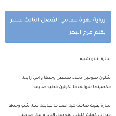
رواية نهوة عمامي الفصل الثالث عشر
بقلم مرج البحر
سارة شنو شبيه
شلون تعوفين نجلاء تشتغل وحدها وانتي رايحه
مكضيتها سوالف ما تكولين خطيه صايمه
سارة بقيت صافنه هيه اصلا ما صايمه كتله شنو وحدها
غير اني كملت كلشي بقه بس التمر وامك صاحتني