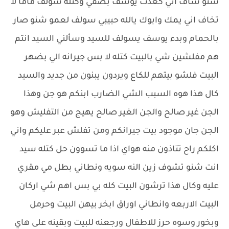
شنو شاف اني كعدت يوسف بصفي وكتله سولف ماما لا
تخاف اني يمك وابوك يالله حبيبي سولف لعمو شنو صار
بالحمام وبدء يوسف يسولف للسيد وسألني السيد انتم
هم مفلشين شي بالبيت كتله لا بس جيرانه الي بضهر
البيت فلشو بيتهم للكاع ويردون يبنون من جديد والسيد
كال هذا هوه السبب الشي الضارب ابنكم هو جن وهذا
الجن غير صالح والجن الغير صالح يهيج من التفليش وهو
الجن جان موجود بيت جيرانكم ومن تفلش عبر عليكم واني
اكلكم راح تتاذون منه هواي اذا ما تسوون حل كتله سيد
انت شنو تشوف زين النه سويه ونطاني بطل مي مقري
عليه وكال هذا ترشون البيت كله بي بس اهم شي اركان
البيت الاربعه وانطاني اوراق ابخر بيهن البيت وحرمل
وبخور وسوه حرز للاطفال ورجعنه للبيت وبقينه على هاي