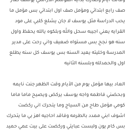
وفاتت ايام وصارت بداية الموسم الدراسي يوسف صار
صف رابع ابتدائي ومؤمل صف اول ابتدائي بس مؤمل ما
يحب الدراسة مثل يوسف لا جان يشلع كلبي على مود
القرايه يعني اجيبه سحل والله وبلكوه يالله يحفظ واول
سنه هو نجح بس مستواه ضعيف واني رحت على مدير
المدرسة وخليته يعيد السنه بس يوسف كل سنه يطلع
اول والحمدلله وبلسنه الثانيه
العاد بيها مؤمل يوم من الأيام وقت الظهر جنت نايمه
وبحضني فاطمه واجه يوسف يركض ويصيح ماما ماما
كومي مؤمل طاح من السياج وما يتحرك اني ركضت
اشوف ابني ممدد بالطرمه وفاقد احاجيه اهز بي ما يتحرك
بس كام يون ولبست عبايتي وركضت على بيت عمي حميد