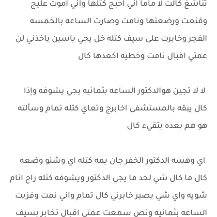
تناشغ كالت لا ماما اني احبج كتلها واني اموت عليج
وقنعت ورضعتها ونامت وصارت الساعه بالخمسه
الفجر وخابرت على سيف كتله خل يجي ياسين ياخذني لن
عمتي اقبال نامت وخطيه اكعدها كال
لا لا تجين هوالدكتور الساعه بثمانيه يجي يشوفه وإذا
كال يبقه بالمستشفى اخابرج وتعاي كتله تمام وسألته
هو هم بعده يتقيء كال
اي وهسه الدكتور الخفر جان يمه كتله اي وشنو وضعه
كال ما كال شي لحد ما يجي الدكتور ويشوفه كتله راح انام
شويه واي شي يصير خابرني كال تمام واني نمت وفزيت
الساعه بثمانيه ونص سمعت عمتي اقبال تخابر بسيف