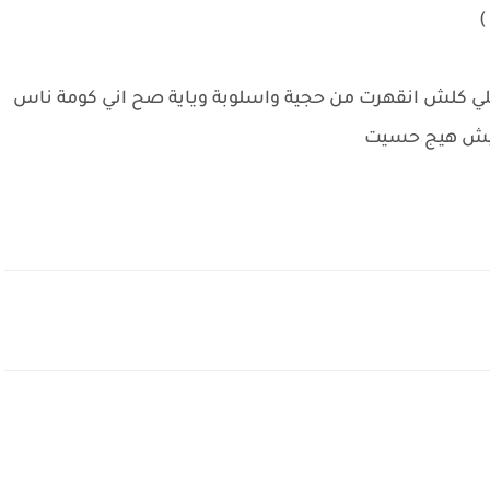
)
لي كلش انقهرت من حجية واسلوبة وياية صح اني كومة ناس
 ليش هيج حسيت