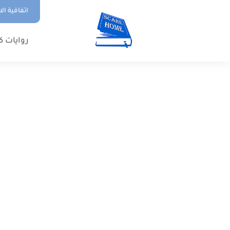
اتفاقية ال
روايات ك