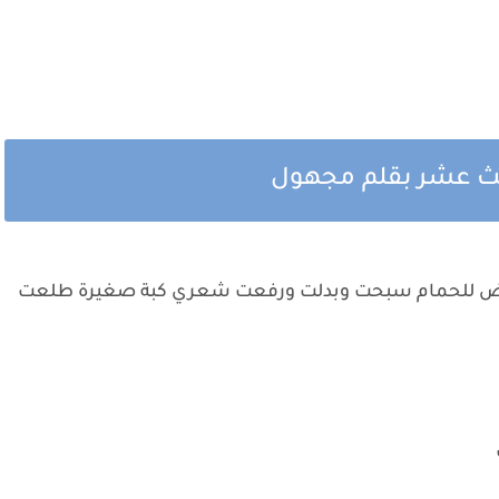
الث عشر بقلم مجهول
طلعت اركض للحمام سبحت وبدلت ورفعت شعري كبة صغيرة طلعت