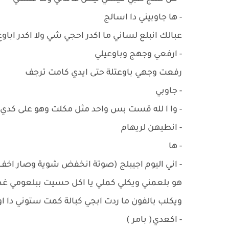
- ها جاوبيني دا اسالج
عبالك انبلع لساني ما اكدر احجي شي ولا اكدر اباو
- ارفعي وجهج وباوعيلي
رفعت وجهي باوعتلة حتى ايدي كامت ترجف
- جاوبي
- وا ا لله قست بس واحد مثل مكلت وهو على كد
- انطيهن لريهام
- ها
- اني اليوم اجيبلج (صوتة انخفض شوية وصار اخف
هو بلعمني ويكلي كملي يا اكل حسيت ببلعومي غ
ويكلب بالفون ما ردت ابجي كبالة كمت ستوني دا ا
- اكعدي( بامر )