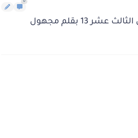
0
شر 13 بقلم مجهول