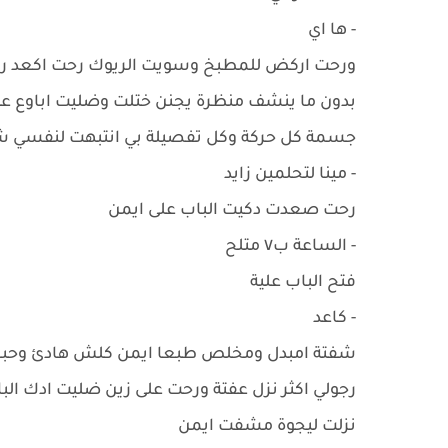
- ها اي
ورحت اركض للمطبخ وسويت الريوك رحت اكعد ري
بدون ما ينشف منظرة يجنن ختلت وضليت اباوع علي
جسمة كل حركة وكل تفصيلة بي انتبهت لنفسي ش
- مينا لتحلمين زايد
رحت صعدت دكيت الباب على ايمن
- الساعة ب٧ متلح
فتح الباب علية
- كاعد
شفتة امبدل ومخلص طبعا ايمن كلش هادئ وحباب
رجولي اكثر نزل عفتة ورحت على زين ضليت ادك ال
نزلت ليجوة مشفت ايمن