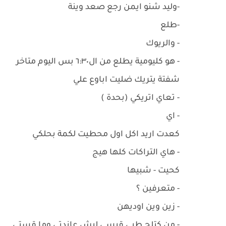
-وليد شنو ايمن رجع صعد وينة
-طلع
- والريوك
- هو كليومية يطلع من ال٦:٣٠ بس اليوم متاخر
شفتة يتريك ضليت اباوع علي
- تعاي اتريكي (بحدة )
- اي
كعدت اريد اكل اول محطيت لكمة بحلكي
- هاي التراكات كلها هيج
كحيت - شبيها
- متعرفين ؟
- زين وين اوديهن
- من كتلج طبي قيسي ليش عاندتي وما قستي