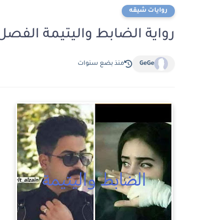
روايات شيقه
رواية الضابط واليتيمة الفصل الثالث ع
GeGe
منذ بضع سنوات