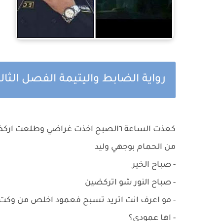
رواية الضابط واليتيمة الفصل الث
كعذت الساعة ٦الصبح اخذت غراضي و
من الحمام بوجهي وليد
- صباح الخير
- صباح النور شو اتركضين
- مو اعرف انت اتريد تسبح فعمود اخلص من وكت
- اها عمودي؟