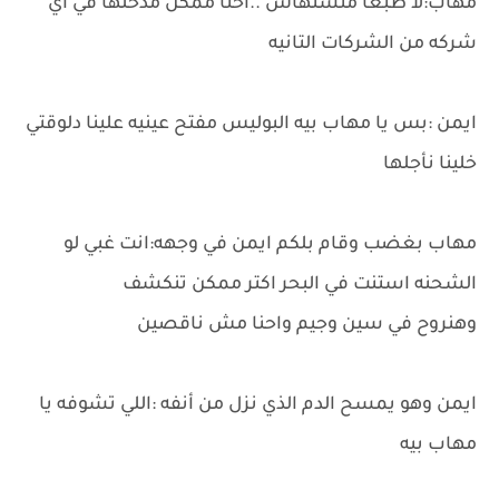
مهاب:لا طبعا منستهاش ..احنا ممكن مدخلها في اي
شركه من الشركات التانيه
ايمن :بس يا مهاب بيه البوليس مفتح عينيه علينا دلوقتي
خلينا نأجلها
مهاب بغضب وقام بلكم ايمن في وجهه:انت غبي لو
الشحنه استنت في البحر اكتر ممكن تنكشف
وهنروح في سين وجيم واحنا مش ناقصين
ايمن وهو يمسح الدم الذي نزل من أنفه :اللي تشوفه يا
مهاب بيه