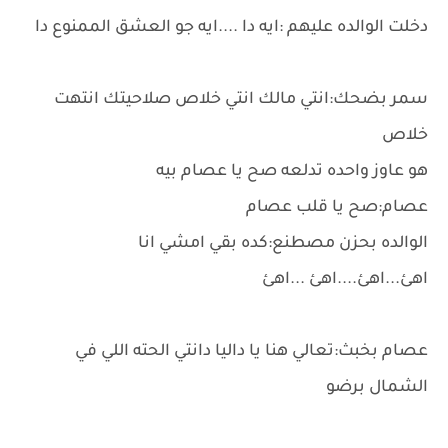
دخلت الوالده عليهم :ايه دا ....ايه جو العشق الممنوع دا
سمر بضحك:انتي مالك انتي خلاص صلاحيتك انتهت
خلاص
هو عاوز واحده تدلعه صح يا عصام بيه
عصام:صح يا قلب عصام
الوالده بحزن مصطنع:كده بقي امشي انا
اهئ...اهئ....اهئ ...اهئ
عصام بخبث:تعالي هنا يا داليا دانتي الحته اللي في
الشمال برضو