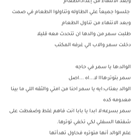
وبعد الانتهاء من إعدادالطعام
جلسوا جميعاً علي الطاوله وتناولوا الطعام في صمت
وبعد الانتهاء من تناول الطعام
طلبت سمر من والدها ان تتحدث معه قليلا
دخلت سمر والاب الي غرفه المكتب
الوالد:ها يا سمر في حاجه
سمر بتوتر:هااا لا...اه ...اصل
الوالد بعتاب:ايه يا سمر احنا من امتي والثقه اللي ما بينا
معدومه كده
سمر بسرعه:لا ابدا يا بابا انت فاهم غلط وضغطت على
شفتها السفلي لكي تخفي توترها.
علم الوالد أنها متوتره فحاول تهدأتها