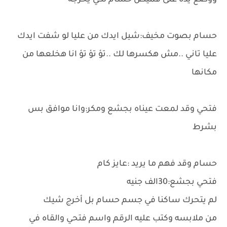
ووضع يده على قميص حسام لكي يخرجه
حسام بصوت مخيف:شيل ايدك من عليا لو شفت ايدك
عليا تاني ..مش هكسرها لك ..تؤ تؤ تؤ انا هخلعها من
مكانها
فتحي وقد لمعت عيناه بجشع ومكر:وانا موافق بس
بشرط
حسام وقد فهم ما يريد :عايز كام
فتحي بجشع:30الف جنيه
لم يتحرك ساكنا في جسم حسام بل أخرج شيك
من ملابسه وكتب عليه الرقم واسم فتحي والقاه في