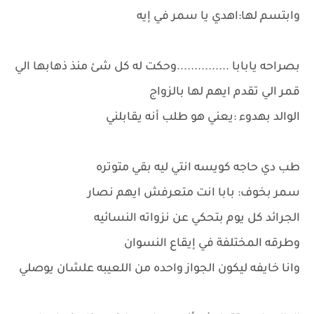
وابتسم لها:اهدي يا سمر في إيه
بصراحه يابابا ...............وحكت له كل شئ منذ ذهابها الي
قمر الي تقدم ايهم لها بالزواج
الوالد بهدوء :يعني هو طلب أنه يقابلني
طب دي حاجه كويسه انتي ليه بقي متوتره
سمر بخوف: بابا انت متعرفش ايهم نصار
الجرائد كل يوم بتحكي عن نزواته النسائيه
وطرقه المختلفة في إيقاع النسوان
وانا خايفه ليكون الجواز واحده من اللعيبه علشان يوصلي