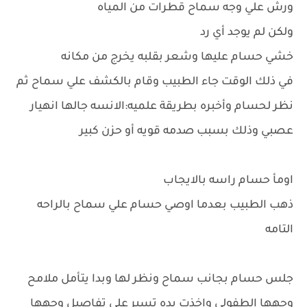
ورش علي وجه سماح قطرات من المياه
ولكن لم يوجد أي رد
خشي حسام عليها وشعر بقلبه يخرج من مكانه
في ذلك الوقت جاء الطبيب وقام بالكشف علي سماح ثم
نظر لحسام وأخبره بطريقة علميه:الانسه جالها انهيار
عصبي وذلك بسبب صدمه قويه أو حزن كبير
اومأ حسام راسه بالايجاب
ذهب الطبيب بعدما اوصي حسام علي سماح بالراحه
التامه
جلس حسام بجانب سماح ونظر لها وبدا يتأمل ملامح
وجهها الطفولي واخذت يده تسير علي تفاصيل وجهها