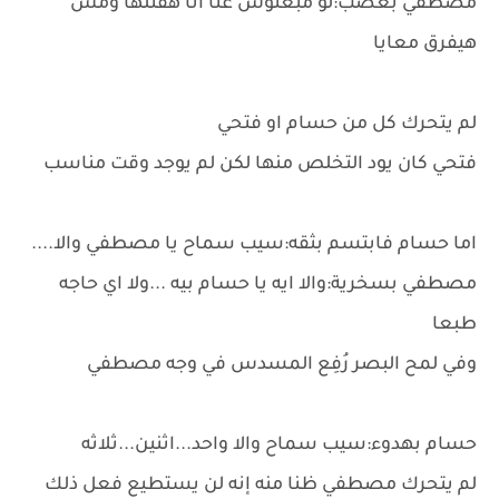
مصطفي بغضب:لو مبعتوش عنا انا هقتلها ومش
هيفرق معايا
لم يتحرك كل من حسام او فتحي
فتحي كان يود التخلص منها لكن لم يوجد وقت مناسب
اما حسام فابتسم بثقه:سيب سماح يا مصطفي والا....
مصطفي بسخرية:والا ايه يا حسام بيه ...ولا اي حاجه
طبعا
وفي لمح البصر رُفِع المسدس في وجه مصطفي
حسام بهدوء:سيب سماح والا واحد...اثنين...ثلاثه
لم يتحرك مصطفي ظنا منه إنه لن يستطيع فعل ذلك