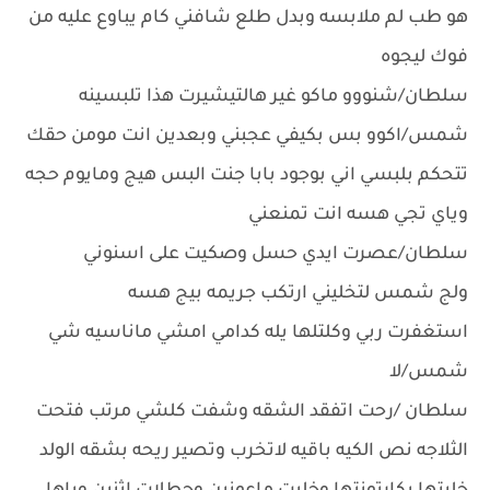
هو طب لم ملابسه وبدل طلع شافني كام يباوع عليه من
فوك ليجوه
سلطان/شنووو ماكو غير هالتيشيرت هذا تلبسينه
شمس/اكوو بس بكيفي عجبني وبعدين انت مومن حقك
تتحكم بلبسي اني بوجود بابا جنت البس هيج ومايوم حجه
وياي تجي هسه انت تمنعني
سلطان/عصرت ايدي حسل وصكيت على اسنوني
ولج شمس لتخليني ارتكب جريمه بيج هسه
استغفرت ربي وكلتلها يله كدامي امشي ماناسيه شي
شمس/لا
سلطان /رحت اتفقد الشقه وشفت كلشي مرتب فتحت
الثلاجه نص الكيه باقيه لاتخرب وتصير ريحه بشقه الولد