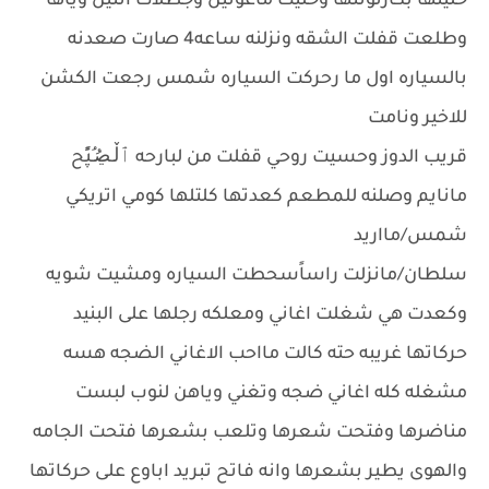
خليتها بكارتونتها وخليت ماعونين وجطلات اثنين وياها
وطلعت قفلت الشقه ونزلنه ساعه4 صارت صعدنه
بالسياره اول ما رحركت السياره شمس رجعت الكشن
للاخير ونامت
قريب الدوز وحسيت روحي قفلت من لبارحه ٱڵـڝُـُپًٍح
مانايم وصلنه للمطعم كعدتها كلتلها كومي اتريكي
شمس/مااريد
سلطان/مانزلت راساًسحطت السياره ومشيت شويه
وكعدت هي شغلت اغاني ومعلكه رجلها على البنيد
حركاتها غريبه حته كالت مااحب الاغاني الضجه هسه
مشغله كله اغاني ضجه وتغني وياهن لنوب لبست
مناضرها وفتحت شعرها وتلعب بشعرها فتحت الجامه
والهوى يطير بشعرها وانه فاتح تبريد اباوع على حركاتها