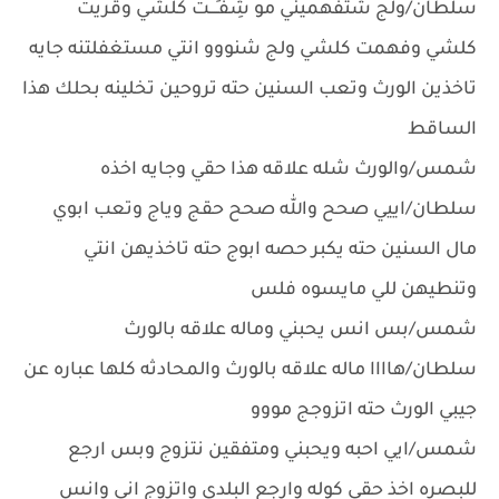
سلطان/ولج شتفهميني مو شِفـٍـــٰٰتْ كلشي وقريت
كلشي وفهمت كلشي ولج شنووو انتي مستغفلتنه جايه
تاخذين الورث وتعب السنين حته تروحين تخلينه بحلك هذا
الساقط
شمس/والورث شله علاقه هذا حقي وجايه اخذه
سلطان/اييي صحح والله صحح حقج وياج وتعب ابوي
مال السنين حته يكبر حصه ابوج حته تاخذيهن انتي
وتنطيهن للي مايسوه فلس
شمس/بس انس يحبني وماله علاقه بالورث
سلطان/هاااا ماله علاقه بالورث والمحادثه كلها عباره عن
جيبي الورث حته اتزوجج مووو
شمس/ايي احبه ويحبني ومتفقين نتزوج وبس ارجع
للبصره اخذ حقي كوله وارجع البلدي واتزوج اني وانس