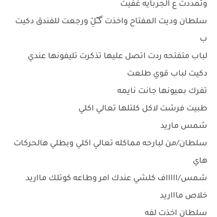
وتمددت ع الجربايه غفيت
سلطان وديت المفتاح واخذت گـِْـِْلِْ ورجعت للفندق دكيت
ب
لباب متفتحه ردت اتصل عليها تذكرت تليفونها عندي
دكيت لباب قوي طلعت
تفرك بعيونها جانت نايمه
طبيت فرشت لاكل كلتلها تعالي اكلي
شمس ماريد
سلطان/من لبارحه مماكله تعالي اكلي وبطلي هالحركات
هاي
شمس/اااااف كلشي عندك امر وطاعه كوتلك مااريد
خلاص ماااريد
سلطان اخذت لفه