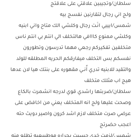
سلطان/وتجيبين علاقتي على علاقتج
ولج اني رجال لتقارنين نفسج بيه
شمس/ايييي انَـت رجال وكلشي الك متاح واني ابنيه
وكلشي ممنوع كااافي هالتخلف الي انتم بي انتم ناس
متخلفين تفكيركم رجعي مهما تدرسون وتطورون
نفسكم بس التخلف ميفارقكم الحريه المطلقه للولد
والتقيد للابنيه تدري آٌنــي مقهوره على بنتك هيا لان عدها
هيج اب مثلك متخلف
سلطان/ضربتها راشدي قوي لدرجه انشمرت بالكاع
وصحت عليها ولج انه المتخلف يعني من اخافض على
عرضي صرت متخلف لازم اشد كرون واصير دويث حته
اعجب حضرتج
شمس/لزمت خدي حسيت بحراره موطبيعيه تطلع منه