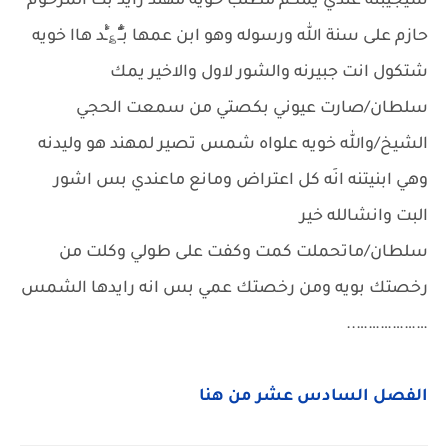
شيجيبنه عندي يمكم مطلب خويه مهند رايد بت المرحوم
حازم على سنة الله ورسوله وهو ابن عمها بـٍْْـٍْ؏ـٍْْد هاا خويه
شتكول انت جبيرنه والشور لاول والاخير يمك
سلطان/صارت عيوني بكصتي من سمعت الحجي
الشيخ/والله خويه علواه شمس تصير لمهند هو وليدنه
وهي ابنيتنه انَه كل اعتراض ومانع ماعندي بس اشور
البت وانشالله خير
سلطان/ماتحملت كمت وكفت على طولي وكلت من
رخصتك بويه ومن رخصتك عمي بس انه رايدها الشمس
………………..
الفصل السادس عشر من هنا