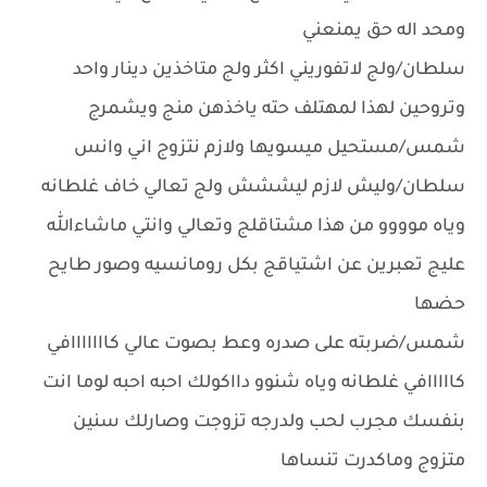
ومحد اله حق يمنعني
سلطان/ولج لاتفوريني اكثر ولج متاخذين دينار واحد
وتروحين لهذا لمهتلف حته ياخذهن منج ويشمرج
شمس/مستحيل ميسويها ولازم نتزوج اني وانس
سلطان/وليش لازم ليششش ولج تعالي خاف غلطانه
وياه موووو من هذا مشتاقلج وتعالي وانتي ماشاءالله
عليج تعبرين عن اشتياقج بكل رومانسيه وصور طايح
حضها
شمس/ضربته على صدره وعط بصوت عالي كااااااافي
كااااافي غلطانه وياه شنوو دااكولك احبه احبه لوما انت
بنفسك مجرب لحب ولدرجه تزوجت وصارلك سنين
متزوج وماكدرت تنساها