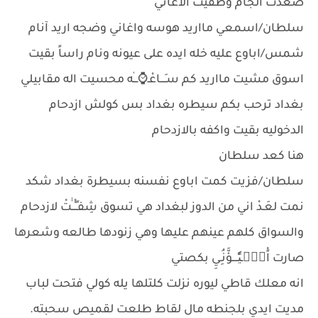
صعدت الجام وطفيت الاغاني
سلطان/اسمعي مااريد هوسه واغاني وضجه اريد آنام
شمس/اباوع عليه خله ايده على عيونه ونام راساً بقيت
اسوق مشيت مااريد كم سـَـــاعْـ⌚ـــٰه محسيت اله مقابيلي
بغداد ترحب بكم سيطره بغداد بس كولش ازدحام
الدخوليه بقيت واكفه بالازدحام
هنا كعد سلطان
سلطان/فزيت كمت اباوع نفسنه بسيطرة بغداد شكد
نمت لعَـدْ اني من الدوز لبغداد هي تسوق شِفـٍـْْــٰٰتْ لازدحام
والسواق كلهم عينهم عليها وهي زنودها طالعه وشعرها
صارت اًْعًۤـيًٗــــؤَّنُِـيِ بكصتي
انه معلك قاطي ليوره نزلت كلتلها يله كولي فتحت لباب
مديت ايدي بلجنطه مال لقاط طلعت لقميص سحبته.