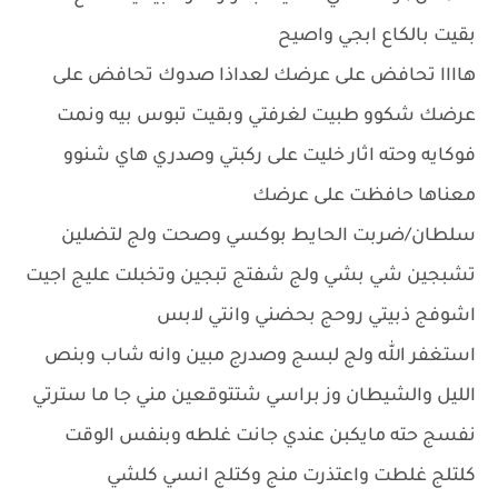
بقيت بالكاع ابجي واصيح
هاااا تحافض على عرضك لعداذا صدوك تحافض على
عرضك شكوو طبيت لغرفتي وبقيت تبوس بيه ونمت
فوكايه وحته اثار خليت على ركبتي وصدري هاي شنوو
معناها حافظت على عرضك
سلطان/ضربت الحايط بوكسي وصحت ولج لتضلين
تشبجين شي بشي ولج شفتج تبجين وتخبلت عليج اجيت
اشوفج ذبيتي روحج بحضني وانتي لابس
استغفر الله ولج لبسج وصدرج مبين وانه شاب وبنص
الليل والشيطان وز براسي شتتوقعين مني جا ما سترتي
نفسج حته مايكبن عندي جانت غلطه وبنفس الوقت
كلتلج غلطت واعتذرت منج وكتلج انسي كلشي