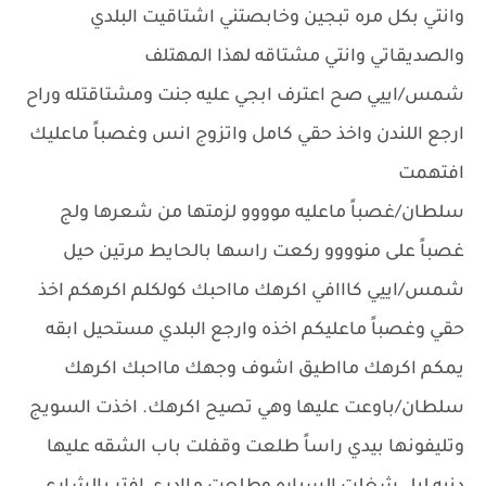
وانتي بكل مره تبجين وخابصتني اشتاقيت البلدي
والصديقاتي وانتي مشتاقه لهذا المهتلف
شمس/اييي صح اعترف ابجي عليه جنت ومشتاقتله وراح
ارجع اللندن واخذ حقي كامل واتزوج انس وغصباً ماعليك
افتهمت
سلطان/غصباً ماعليه موووو لزمتها من شعرها ولج
غصباً على منوووو ركعت راسها بالحايط مرتين حيل
شمس/اييي كااافي اكرهك مااحبك كولكلم اكرهكم اخذ
حقي وغصباً ماعليكم اخذه وارجع البلدي مستحيل ابقه
يمكم اكرهك مااطيق اشوف وجهك مااحبك اكرهك
سلطان/باوعت عليها وهي تصيح اكرهك. اخذت السويج
وتليفونها بيدي راساً طلعت وقفلت باب الشقه عليها