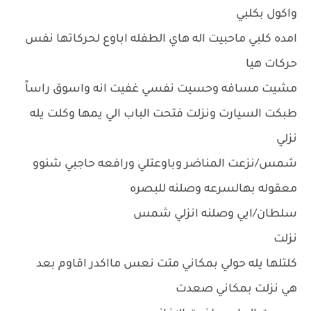
واكول بكلبي
امده كلبي ماحبيت اله هاي الطفله اباوع لحركاتها نفس
حركات هيا
مشيت مسافه وحسيت نفسي غفيت انه واسوق راساً
طبكت السيارت ونزلت فتحت الباب الي يمها وكلت يله
نزلي
شمس/نزعت المناضر وباوعتلي ورافعه حاجبي شنوو
معقوله بهالسرعه وصلنه للبصره
سلطان/ايي وصلنه انزلي شمس
نزلت
كلتلها يله حولي بمكاني متت نعس مااكدر اقاوم بعد
هي نزلت بمكاني صعدت