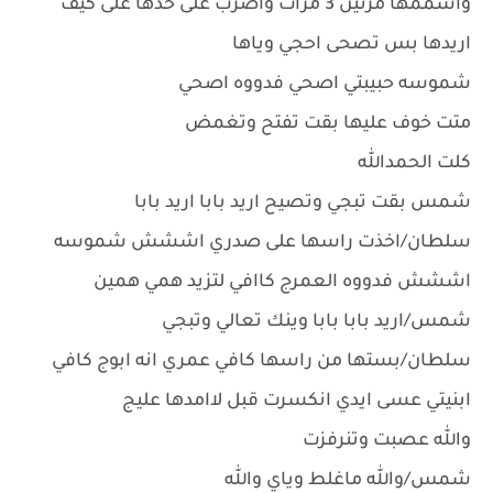
واشممها مرتين 3 مرات واضرب على خدها على كيف
اريدها بس تصحى احجي وياها
شموسه حبيبتي اصحي فدووه اصحي
متت خوف عليها بقت تفتح وتغمض
كلت الحمدالله
شمس بقت تبجي وتصيح اريد بابا اريد بابا
سلطان/اخذت راسها على صدري اششش شموسه
اششش فدووه العمرج كاافي لتزيد همي همين
شمس/اريد بابا بابا وينك تعالي وتبجي
سلطان/بستها من راسها كافي عمري انه ابوج كافي
ابنيتي عسى ايدي انكسرت قبل لاامدها عليج
والله عصبت وتنرفزت
شمس/والله ماغلط وياي والله