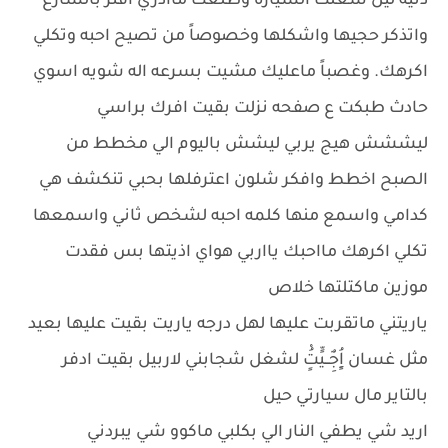
دنيه ليل شغلت السياره وطلعت ماادري افتر بالشارع
واتذكر حجيها واشكلها وخصوصاً من تصيح احبه وتكلي
اكرهك. وغصباً ماعليك مشيت بسرعه اله شويه اسوي
حادث طبكت ع صفحه نزلت بقيت افرك براسي
ليششش هيج يربي ليشش باليوم الي مخطط من
الصبح اخطط وافكر شلون اعترفلها بحبي تنكشف هي
كدامي واسمع منها كلمه احبه لشخص ثاني واسمعها
تكلي اكرهك مااحبك يااربي هواي اذيتها بس فقدت
موزين ماكتلتها خلاص
ياريتني ماتقربت عليها لهل درجه ياريت بقيت عليها بعيد
مثل غسان اٍُِجٌِــيٍّتٍُْ لشغل شجابني لاربيل بقيت ادفر
بالتاير مال سيارتي حيل
اريد شي يطفي النار الي بكلبي ماكوو شي يبردني