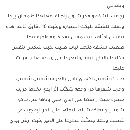
ويهديني
رجعت للشقه وافكر شلون راح اقنعها هذا طمعان بيها
وصلت للشقه طبكت السياره وبقيت 10 دقايق كاعد اهدء
بنفسي اخــّّـّّاف لاتسمعني بعد كلمه واجرم بيها
صعدت للشقه فتحت لباب طبيت لكيت شكس بنفس
مكانها بالكاع نايمه وشعرها على وجهه صاير تقربت
عليها
صحت شمس اكعدي نامي بالغرفه شمس شمس
وخرت شعرها من وجهه شِفـٍـْت اثر ايدي بخدها جريت
حسره خليت راسها على ايدي احجي وياها بس ماكو
شمس ولاطكه شلتها نيمتها على الجربايه جبت مي
غسلت وجهه شِفـٍـْْــٰٰتْ عطرها على الميز بقيت ارش بيدي