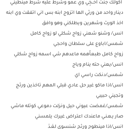
اكولك جنت احًــجًِي وي عمو وشرط عليه شرط مينطيني
دينار واحد من ورثي الها اتزوج ابنه بس اني اتفقت وي ابنه
اخذ الورث وشهرين ويطلكني وهو وافق
انس/ وشنو شعني زواج شكلي لو زواج كامل
شمس/اباوع على سلطان واحجي
زواج كامل طبعاًهمه ماعدهم شي اسمه زواج شكلي
انس/يعني حته ينام وياج
شمس/دنكت راسي اي
انس/اذا ماكو غير حل عادي قبلي المهم تاخذين ورثج
وتجيني حبيبي
شمس/غمضت عيوني حيل ونزلت دموعي كوتله ماشي
صار يـعـنـي ماعندك اعتراض غيرك يلمسني
انس/اذا مينطوج ورثج شنسوي لعَـدْ