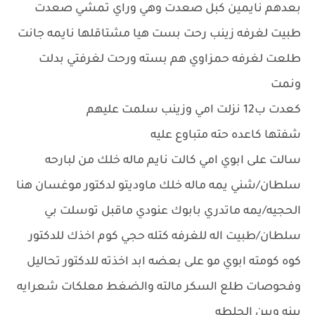
بعدهم نايمين كبل صعدت وهي وراي تمشي صعدت
طبيت لغرفه زينب رحت بست هيا مشتاقلها نايمه جانت
طلعت لغرفه حمزاوي هم بسته ورحت لغرفتي بدلت
ونمت
كعدت ب12 نزلت امي وزينب سلمت عليهم
شفتها كاعده حته متباوع عليه
سالت على ابوي امي كالت نايم ماله خلك من لبارحه
سلطان/شني يمه ماله خلك ماوديتو لدكتور موغسان هنا
الحجيه/يمه ماتدري بابوك عنودي ماقبل توسلت بي
سلطان/طبيت اله للغرفه كتله حجي كوم اخذك للدكتور
كوه كومته ابوي مو على بعضه ابد اخذته للدكتور تحاليل
وفحوصات طلع السكر مالته والضغط معلكات شعرايه
بينه وبين الجلطه