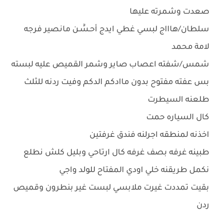
صعدت وشمرته عليها
سلطان/هاااج لبسي غطي ايدج أحـسًٓـن مانصير فرجه
لامة محمد
شمس/شفته اعصاب صاير وشمر القميص عليه لبسته
بس عفته مفتوح بدون ماادكم الدكم وفيت ردنه للثلث
طلعنه السيطرت
كال السياره حمت
اخذنه لمنطقه اجرلنه فندق غرفتين
طبينه غرفه بصف غرفه كال ارتاحي وبليل كلش نطلع
نكمل طريقنه خلي اودي المفتاح للولد واجي
بقيت تمددت غيرت ملابسي لبست غير بنطرون وقميص
ردن