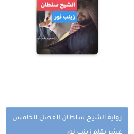
رواية الشيخ سلطان الفصل الخامس
عشر بقلم زينب نور