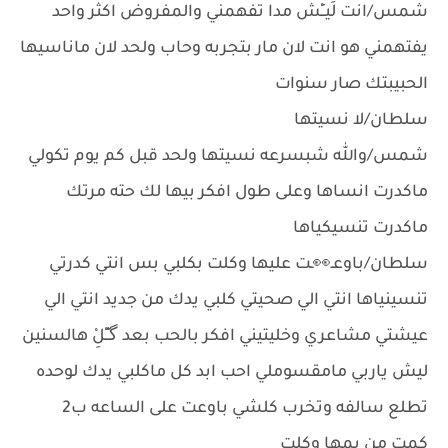
شمس/انت لَيــِْش مدا تفهمني والمفروض اكثر واحد
يفتهمني هو انت لان مار بتجربه وحاب ولحد لان ماناسيها
الحبيبتك صار سنوات
سلطان/لا نسيتها
شمس/والله شبسرعه نسيتها ولحد قبل كم يوم تكولي
ماكدرت انساها وعلى طول افكر بيها لك حته مرتك
ماكدرت تنسيكياها
سلطان/باوعـ👀ـت عليها وكلت بكلبي بس انتي كدرتي
تنسينياها انتي الي صحيتي كلبي يدك من جديد انتي الي
عيشتي مشاعري وخليتيني افكر بالحب بعد گـِْـِْلِْ هالسنين
ليش ياربي مامقسوملي احب ابد كل ماكلبي يدك لوحده
تطلع سالفه وتخرب كلشي باوعت على الساعه ب2
كمت من يمها وكلت