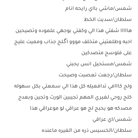
شمس/ماشي بااي رايحه انام
سلطان/سديت الخط
هااااا شفتي هذا الي وكفتي بوجهي علموده وتصيحين
احبه وطلعتيني متخلف مووو اگـلج جذاب ومميت عليج
على فلوسج متصدكين
شمس/مستحيل انس يحبني
سلطان/رجعت تعصبت وصيحت
ولج كااافي تدافعيله كل هذا الي سمعتي بكل سهوله
كلج روحي لغيري المهم تجيبين الورث وتجين وبعدج
مصدكه هو يحبج لج هو عراقي لو موعراقي هذا
شمس/اي عراقي
سلطان/الخسيس ذره من الغيره ماعنده