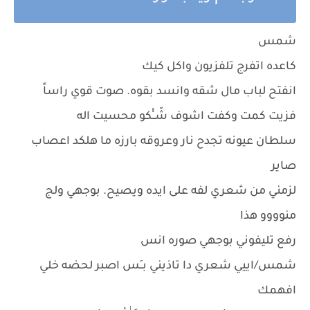
شمس
كاعده اتفرج تلفزيون واكل كيك
انفتح لباب مال شقه وانسد بقوه. صوت قوي راساً
فزيت كمت وكفت اشوف شّــْْكو محسيت اله
سلطان عيونه تجدح نار وعروقه بارزه ما هلكد اعصاب
صاير
لزمني من شعري لفه على ايده ويصيح. بوجهي ولج
منوووو هذا
رفع تليفوني بوجهي صوره انس
شمس/اييي شعري دا تاذيني بــَس اصبر لحضه خلي
افهمك