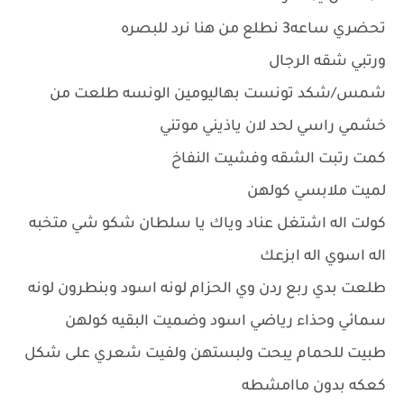
تحضري ساعه3 نطلع من هنا نرد للبصره
ورتبي شقه الرجال
شمس/شكد تونست بهاليومين الونسه طلعت من
خشمي راسي لحد لان ياذيني موتني
كمت رتبت الشقه وفشيت النفاخ
لميت ملابسي كولهن
كولت اله اشتغل عناد وياك يا سلطان شكو شي متخبه
اله اسوي اله ابزعك
طلعت بدي ربع ردن وي الحزام لونه اسود وبنطرون لونه
سمائي وحذاء رياضي اسود وضميت البقيه كولهن
طبيت للحمام يبحت ولبستهن ولفيت شعري على شكل
كعكه بدون ماامشطه