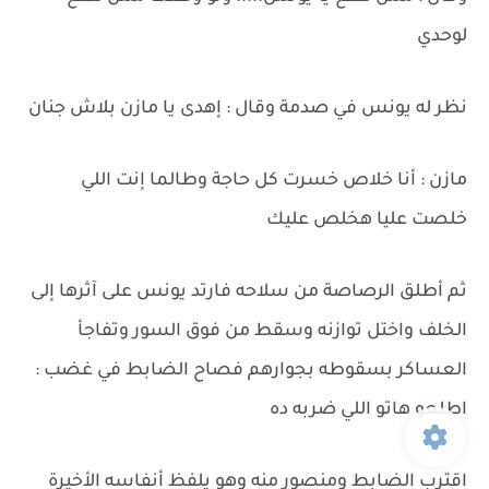
لوحدي
نظر له يونس في صدمة وقال : إهدى يا مازن بلاش جنان
مازن : أنا خلاص خسرت كل حاجة وطالما إنت اللي
خلصت عليا هخلص عليك
ثم أطلق الرصاصة من سلاحه فارتد يونس على آثرها إلى
الخلف واختل توازنه وسقط من فوق السور وتفاجأ
العساكر بسقوطه بجوارهم فصاح الضابط في غضب :
اطلعو هاتو اللي ضربه ده
اقترب الضابط ومنصور منه وهو يلفظ أنفاسه الأخيرة