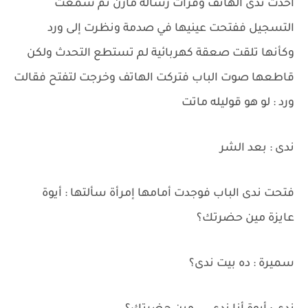
أخذت ندى الهاتف وقرأت رسالة مازن ثم سمعت
التسجيل ففتحت عينيها في صدمة ونظرت إلى ورد
وكأنها تلقت صعقة كهربائية لم تستطع التحدث ولكن
قاطعها صوت الباب فتركت الهاتف وخرجت لتفتح فقالت
ورد : لو هو قوليله ماتت
ندى : بعد الشر
فتحت ندى الباب فوجدت أمامها إمرأة سألتها : أيوة
عايزة مين حضرتك؟
سميرة : ده بيت ندى؟