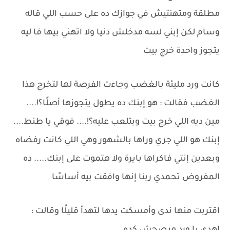
مطلقة ومتهنتيش في جوازك ده على حسب اللي قاله
وسام لكن إبني لسه مدخلش دنيا ولا اتهني بيها فا ليه
يتجوز واحدة خرج بيت
كانت ورد مليئة بالغضب وجاءت الفرصة لها لتخرج هذا
الغضب فقالت : هو إبنك ده يطول يتجوزها أصلًا؟!....
مين ديه اللي خرج بيت وبتلعب عليه؟!.... فوقي يا طنط....
إبنك هو اللي جري وراها بالشهور وهي اللي كانت رفضاه
وبعدين إنتي فاكراها بايرة ولا هتموت على إبنك..... ده
المفروض تحمدي ربنا إنها وافقت بيه أساسًا
اقتربت منها ندى وأمسكت يدها لتهدأ قليلًا وقالت :