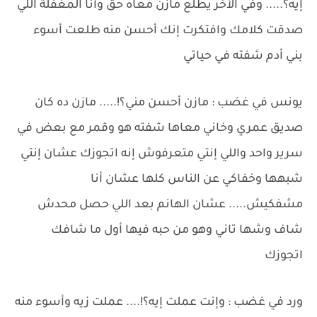
إيه؟..... وفي الأخر يطلع مازن معاه حق وأنا المغفلة اللي
صدقت كلامك وافتكرت إنك أحسن منه طلعت أسوء
بني أدم شفته في حياتي
يونس في غضب : مازن أحسن مني؟!..... مازن ده كان
صديق عمري وخاني معاها شفته هو وقمر مع بعض في
سرير واحد واللي إنتي متعرفوش إنه اتجوزك عشان إنتي
شبهها وخفاكي عن الناس كلها عشان أنا
مشفكيش..... عشان الهانم بعد اللي حصل محدش
شاف وشها تاني وهو من حبه فيها أول ما شافك
اتجوزك
ورد في غضب : وإنت عملت إيه؟!.... عملت زيه وأسوء منه