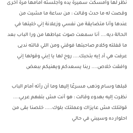
نظر لها وأمسكت سميرة يده وأجلسته أمامها مرة أخرى
وقصت له ما حدث وقالت : من ساعة ما مشيت من
عندها وأنا متضايقة من نفسي وزعلانة إني خليتها في
الحالة ديه.... أنا سمعت صوت عياطها من ورا الباب بعد
ما قفلته وكلام صاحبتها فوقني ومن اللي قالته نديى
عرفت هي أد إيه بتحبك.... روح لها يا إبني وقولها إني
وافقت خلاص.... ربنا يسعدكم ويهنيكم ببعض
قبلها وسام وذهب مسرعًا إليها وما أن رأته أمام الباب
نظرت إليه بهدوء وقالت : هو أنت مش بتفهم عربي....
قولتلك مش عايزاك وعملتك بلوك..... خلصنا بقى من
احلوار ده وسيبني في حالي