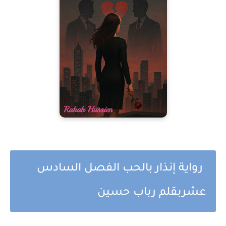
رواية إنذار بالحب الفصل السادس
عشربقلم رباب حسين