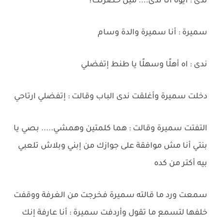
ندى : أيوة أنا ندى.... مين حضرتك؟
سميرة : أنا سميرة والدة وسام
ندى : اه أهلًا وسهلًا يا طنط إتفضلي
دخلت سميرة وأغلقت ندى الباب وقالت : إتفضلي ارتاحي
التفتت سميرة وقالت : هما كلمتين وهمشي..... بصي يا
بنتي أنا مش موافقة على جوازك من إبني وبلاش تلعبي
بيه أكتر من كده
سمعت ورد ما قالته سميرة فخرجت من الغرفة ووقفت
خلفها لتسمع ما تقول وأردفت سميرة : أنا عارفة إنك