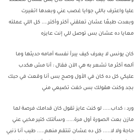
وفهمت لما جبت البت ديه تحت كان بس عشان تضغط
عليا واعترف باللي جوايا غصب عني وبعدها اتغيرت
وبعدت طبعًا عشان تعلقني أكتر وأكتر.... كل اللي عملته
معايا ده عشان بس توصل للي إنت عايزه
كان يونس لا يعرف كيف يبرأ نفسه أمامه حديثها وما
ألمه أكثر ما تشعر به هي الآن فقال : أنا مش هكدب
عليكي كل ده كان في الأول وصح بس أنا وقعت في حبك
بجد وكنت هقولك بس خفت تضيعي مني
ورد : كداب..... لو كنت عايز تقول كان قدامك فرصة لما
مازن بعت الصورة أول مرة..... وسألتك كتير مخبي عني
حاجة ولا لا..... كل ده عشان تنتقم منهم..... طيب أنا ذنبي