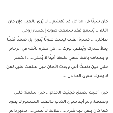
كأن شيئًا في الداخل قد تهشم... لا يُرى بالعين وإن كان
الألم لا يُسمع فقد سمعت صوت إنكسار روحي
بداخلي.... كسرة القلب ليست صوتًا يُدوي بل صمتًا ثقيلًا
يملأ صدرك ويُطفئ نورك..... هي نظرة تائهة في الزحام
وابتسامة باهتة تُخفي خلفها أنينًا لا يُحكى..... انكسر
قلبي حين ظننتُ أنني وجدت الأمان حين سلمت قلبي لمن
لا يعرف سوى الخذلان....
حين أحببت بصدق فجنيت الخداع... حين سلمته قلبي
وصدقته ولم أجد سوى الكذب فالقلب المكسور لا يعود
كما كان يبقى فيه شرخ..... علامة لا تُمحى.... تذكير دائم