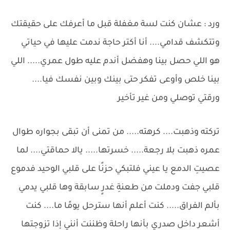
ورد : عشان كنت لسة مغفلة قبل ما أعرفك على حقيقتك
وتتكشف قدامي.... أنا أكتر حاجة ندمت عليها في حياتي
هو اللي حصل بينا وهفضل أندم عليه طول عمري..... اللي
بينا خلص وأوعى تفكر حتى بينك وبين نفسك فيا....
ورقتي توصلي ومن غير تأخير
تركته وذهبت.... كرهته..... من تمنى أن تبقى بجواره طوال
عمره ذهبت بلا رجعة..... خسرتها..... يالا حماقتي.... لما
عصيتِ الدمع يا عيني فلتبكي حزنًا على قلبي الوحيد فدموع
قلبي جفت ودملت من طعنةِ غدرٍ سابقة وها قلبي يدمي
بألم الفراق..... كنت أعلم أنها سترحل يومًا ما.... كنت
أشعر داخل صدري بأنها راحلة وظننت أنني إذا تزوجتها