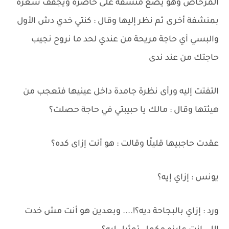
المرحاض وهو يضع منشفة على خاصره ويجفف شعره
بمنشفة أخرى ثم نظر إليها وقال : كنتي خدي دش الأول
والبسي أي حاجة مريحة من عندي لحد ما نروح نجيب
حاجتك من عند ندى
التفتت إليه ورأى نظرة جامدة داخل عينيها فتعجب من
هيئتها وقال : مالك يا حبيبتي في حاجة حصلت؟
عقدت حاجبيها قليلًا وقالت : هو أنت إزاى كده؟
يونس : إزاي إيه؟
ورد : إزاي بالبجاحة ديه؟!.... وبعدين هو أنت مش خدت