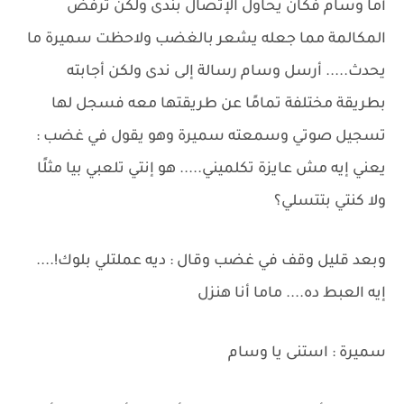
أما وسام فكان يحاول الإتصال بندى ولكن ترفض
المكالمة مما جعله يشعر بالغضب ولاحظت سميرة ما
يحدث..... أرسل وسام رسالة إلى ندى ولكن أجابته
بطريقة مختلفة تمامًا عن طريقتها معه فسجل لها
تسجيل صوتي وسمعته سميرة وهو يقول في غضب :
يعني إيه مش عايزة تكلميني..... هو إنتي تلعبي بيا مثلًا
ولا كنتي بتتسلي؟
وبعد قليل وقف في غضب وقال : ديه عملتلي بلوك!....
إيه العبط ده.... ماما أنا هنزل
سميرة : استنى يا وسام