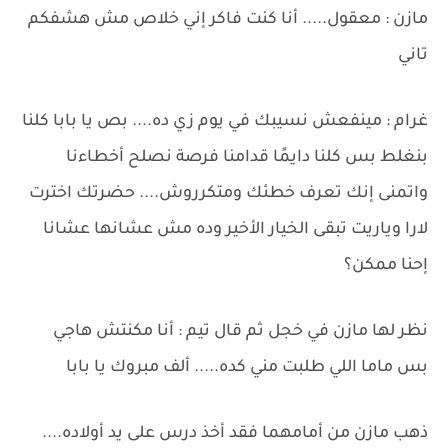
مازن : معقول..... أنا كنت فاكر إني خلاص مش هشفكم
تاني
غرام : مينفعش نسيبك في يوم زي ده.... بص يا بابا كلنا
بنغلط بس كلنا دايمًا قدامنا فرصة نصلح أخطاءنا
واتمنى إنك تعرف خطئك ومتكرروش.... حضرتك اخترت
لارا وياريت تبقى الخيار الأخير وده مش عشانها عشانا
إحنا ممكن؟
نظر لها مازن في خجل ثم قال تيم : أنا مكنتش هاجي
بس ماما اللي طلبت مني كده..... ألف مبروك يا بابا
ذهب مازن من أمامهما فقد أخذ درس على يد أولاده....