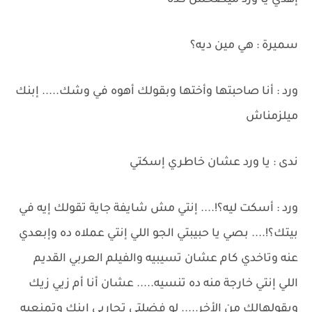
إهدي يا ورد ميصحش كده
سميرة : هي مين ديه؟
ورد : أنا صاحبتها وأختها وبقولك أهوه في وشك..... إبنك
ميلزمناش
ندى : يا ورد عشان خاطري إسكتي
ورد : أسكت ليه؟!.... إنتي مش شايفة جاية تقولك إيه في
بيتك؟!.... بصي يا حبيبتي الجو اللي إنتي عملاه ده وإبعدي
عنه وتاخدي كام عشان تسيبيه والفيلم العربي القديم
اللي إنتي خارجة منه ده تنسيه..... عشان أنا أم زيي زيك
وبقولهالك من الأخر..... لو فضلتي تحاربي إبنك وتمنعيه