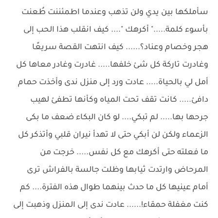
سأملكها بين يدي ولن تذهب وعندما اطمئننت طُعنت
بأسوء كلمة....." أكرهك ".... كيف انقلب هذا الحب إلى
هجر وخصام وعناد؟...... كيف انتهت القصة سريعًا
وغادرت تاركة كل شئ خلفها..... غادرت وغادر معاها كل
أمل لي بالحياة..... عادت ورد إلى منزل ندى وأخذت حمام
دافئ..... كانت تقف تحت المياه وكأنها تطفئ لهيب
جرحها بها..... لم تبكي.... لو كان البكاء ضعف ما بكى
الزعماء ولكن لن أبكي حتى لا تهدأ نيران قلبي وأتذكر كل
ما فعلته حتى أكرهك مع كل نفس..... خرجت من
المرحاض وارتدت ثيابها وظلت جالسة بالفراش ترى
أمام عينيها كل ما حدث بينهما طوال هذه الفترة.... كم
كنت مغفلة حمقاء!...... عادت ندى إلى المنزل وذهبت إلى