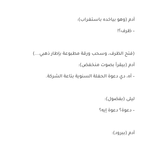
آدم (وهو بياخده باستغراب):
– ظرف؟!
(فتح الظرف، وسحب ورقة مطبوعة بإطار ذهبي...)
آدم (بيقرأ بصوت منخفض):
– آه، دي دعوة الحفلة السنوية بتاعة الشركة.
ليلى (بفضول):
– دعوة؟ دعوة إيه؟
آدم (ببرود):