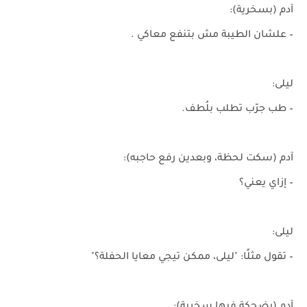
آدم (بسخرية):
– علشان الطيبة مش بتنفع معاكي .
ليلى:
– طب جرّب تطلب بلُطف.
آدم (سكت لحظة، وبعدين رفع حاجبه):
– إزاي يعني؟
ليلى:
– تقول مثلًا: "ليلى، ممكن تيجي معايا الحفلة؟"