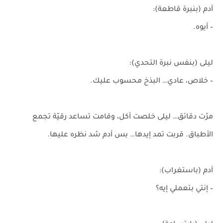
آدم (بنبرة قاطعة):
– أيوه.
ليلى (بنفس نبرة التحدي):
– خلاص، عادي… البذخ محسوب عليك.
مرّت دقائق… ليلى خلصت أكل، وقامت تساعد رقيّة تجمع
الأطباق. قربت تمد إيدها… بس آدم شد نظره عليها.
آدم (باستغراب):
– إنتي بتعملي إيه؟