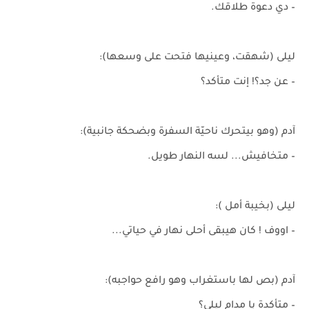
– دي دعوة طلاقك.
ليلى (شهقت، وعينيها فتحت على وسعها):
– عن جد؟! إنت متأكد؟
آدم (وهو بيتحرك ناحيّة السفرة وبضحكة جانبية):
– متخافيش... لسه النهار طويل.
ليلى (بخيبة أمل ):
– اووف ! كان هيبقى أحلى نهار في حياتي...
آدم (بص لها باستغراب وهو رافع حواجبه):
– متأكدة يا مدام ليلى؟