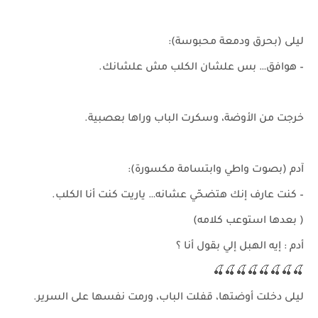
ليلى (بحرق ودمعة محبوسة):
– هوافق… بس علشان الكلب مش علشانك.
خرجت من الأوضة، وسكرت الباب وراها بعصبية.
آدم (بصوت واطي وابتسامة مكسورة):
– كنت عارف إنك هتضحّي عشانه… ياريت كنت أنا الكلب.
( بعدها استوعب كلامه)
أدم : إيه الهبل إلي بقول أنا ؟
🍒🍒🍒🍒🍒🍒🍒🍒
ليلى دخلت أوضتها، قفلت الباب، ورمت نفسها على السرير.