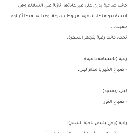
كانت صاحية بدري على غير عادتها، نازلة على السلالم وهي
لابسة بيچامتها، شعرها مربوط بسرعة، وعينيها فيها أثر نوم
خفيف...
تحت، كانت رقية بتجهز السفرة.
رقية (بابتسامة دافية):
– صباح الخير يا مدام ليلى.
ليلى (بهدوء):
– صباح النور.
رقية (وهي بتبص ناحيّة السلم):