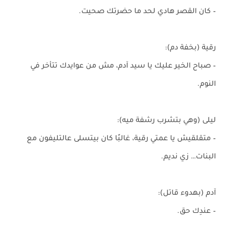
– كان القصر هادي لحد ما حضرتك صحيت.
رقية (بخفة دم):
– صباح الخير عليك يا سيد آدم، مش من عوايدك تتأخر في
النوم.
ليلى (وهي بتشرب رشفة ميه):
– متقلقيش يا عمتي رقية، غالبًا كان بيتسلى عالتليفون مع
البنات… زي نديم.
آدم (بهدوء قاتل):
– عندِك حق.