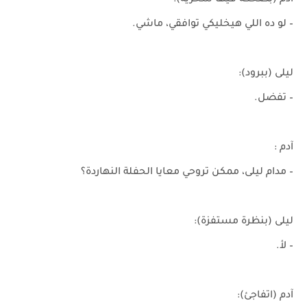
آدم (بضحكة فيها سخرية):
– لو ده اللي هيخليكي توافقي، ماشي.
ليلى (ببرود):
– تفضل.
آدم :
– مدام ليلى، ممكن تروحي معايا الحفلة النهاردة؟
ليلى (بنظرة مستفزة):
– لأ.
آدم (اتفاجئ):