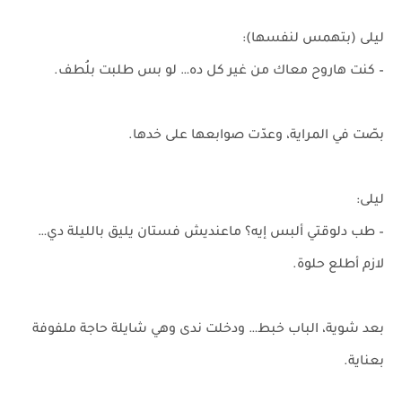
ليلى (بتهمس لنفسها):
– كنت هاروح معاك من غير كل ده… لو بس طلبت بلُطف.
بصّت في المراية، وعدّت صوابعها على خدها.
ليلى:
– طب دلوقتي ألبس إيه؟ ماعنديش فستان يليق بالليلة دي…
لازم أطلع حلوة.
بعد شوية، الباب خبط… ودخلت ندى وهي شايلة حاجة ملفوفة
بعناية.