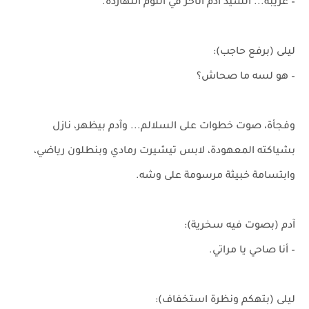
– غريبة... السيد آدم اتأخر في النوم النهاردة.
ليلى (برفع حاجب):
– هو لسه ما صحاش؟
وفجأة، صوت خطوات على السلالم... وآدم بيظهر، نازل
بشياكته المعهودة، لابس تيشيرت رمادي وبنطلون رياضي،
وابتسامة خبيثة مرسومة على وشه.
آدم (بصوت فيه سخرية):
– أنا صاحي يا مراتي.
ليلى (بتهكم ونظرة استخفاف):