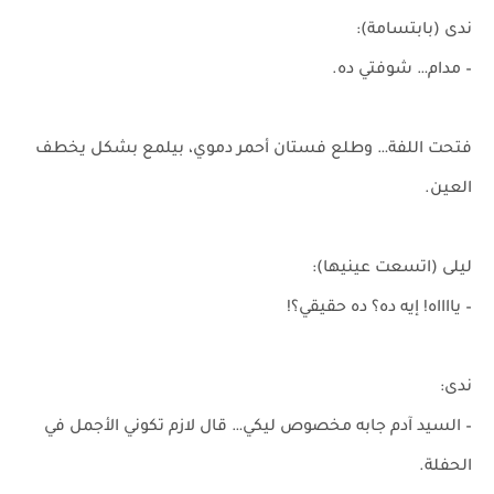
ندى (بابتسامة):
– مدام… شوفتي ده.
فتحت اللفة… وطلع فستان أحمر دموي، بيلمع بشكل يخطف
العين.
ليلى (اتسعت عينيها):
– يااااه! إيه ده؟ ده حقيقي؟!
ندى:
– السيد آدم جابه مخصوص ليكي… قال لازم تكوني الأجمل في
الحفلة.