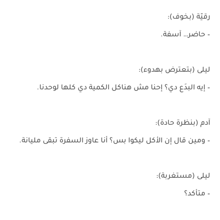
رقيّة (بخوف):
– حاضر… آسفة.
ليلى (بتعترض بهدوء):
– إيه البدَع دي؟ إحنا مش هناكل الكمية دي كلها لوحدنا.
آدم (بنظرة حادة):
– ومين قال إن الأكل ليكوا بس؟ أنا عاوز السفرة تبقى مليانة.
ليلى (مستغربة):
– متأكد؟