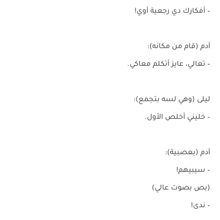
– أفكارك دي رجعية أوي!
آدم (قام من مكانه):
– تعالي، عايز أتكلم معاكي.
ليلى (وهي لسه بتجمع):
– خليني أخلص الأول.
آدم (بعصبية):
– سيبيهم!
(بص بصوت عالي)
– ندى!