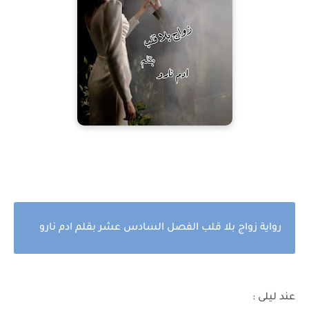
رواية زواج بلا قلب الفصل السادس عشر بقلم ادم نارو
عند ليلى :