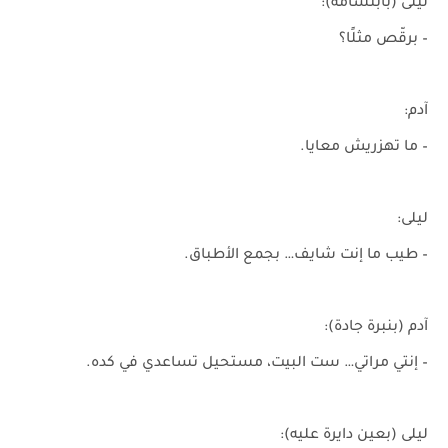
ليلى (بابتسامة):
– برقّص مثلًا؟
آدم:
– ما تهزريش معايا.
ليلى:
– طيب ما إنت شايف… بجمع الأطباق.
آدم (بنبرة جادة):
– إنتي مراتي… ست البيت، مستحيل تساعدي في كده.
ليلى (بعين دايرة عليه):