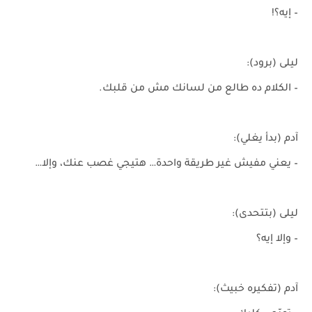
– إيه؟!
ليلى (برود):
– الكلام ده طالع من لسانك مش من قلبك.
آدم (بدأ يغلي):
– يعني مفيش غير طريقة واحدة… هتيجي غصب عنك، وإلا…
ليلى (بتتحدى):
– وإلا إيه؟
آدم (تفكيره خبيث):