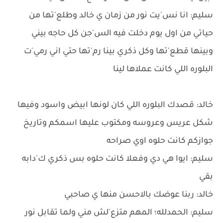
سليم: انا نس'يت نور من زمان ي خالد وطلع'تها من
حياتي من اول يوم دخلت فيه الس'جن كل حاجه بيني
وبينها قطع'تها وكل ذكري بينا رم'تها حتي اني رمي'ت
البلوره اللي كانت عملاها لينا
خالد: قصدك البلوره اللي كان لونها ابيض واسود وفيها
شكل عريس وعروسه ومكتوب عليها اسمكم وتاريخ
جوازكم كانت حلوه اوي صراحه
سليم: ايوا هي دي وفعلا كانت حلوه بس ذكري ك'دابه
بقي
خالد: ربنا عوضك بالاحسن منها ي صاحبي
سليم: الحمدلله؛ المهم متزع'لش مني ولما تقابل نور