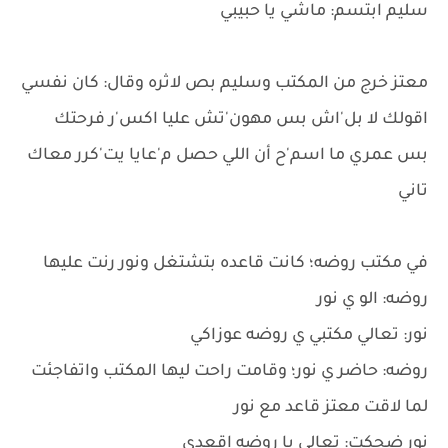
سليم ابتسم: ماشي يا حبيبي
معتز خرج من المكتب وسليم بص لاثره وقال: كان نفسي
اقولك لا بل'اش بس مهون'تش عليا اكس'ر فرحتك
بس عمري ما اسم'ح أن اللي حصل م'عايا يت'كرر معاك
تاني
في مكتب روضه؛ كانت قاعده بتشتغل ونور رنت عليها
روضه: الو ي نور
نور: تعالي مكتبي ي روضه عوزاكي
روضه: حاضر ي نور؛ وقامت راحت ليها المكتب واتفاجئت
لما لاقت معتز قاعد مع نور
نور ضحكت: تعالي يا روضه اقعدي