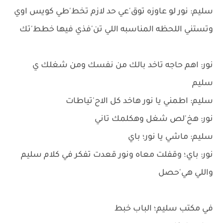
سليم: نور لو عاوزه توق'عي حد لازم تخط'طي كويس اوي
وتستني اللحظه المناسبه اللي تن'فذي فيها خطط'تك
نور: اهم حاجه تاخد بالك من نفسك ومن شغلك ي
سليم
سليم: اطمني يا نور هاخد كل الاح'تياطات
نور: هخ'لص شغل وهكلمك تاني
سليم: ماشي يا نور؛ باي
نور: باي؛ وقفلت معاه ونور قعدت تفكر في كلام سليم
واللي هي'حصل
في مكتب سليم؛ الباب خبط