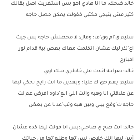
خالد ضحك: ما انا هادي اهو بس استغربت اصل بقالك
كتير مش بتيجي مكتبي فقولت يمكن حصل حاجه
سليم ق'ام وق'ف؛ وقال: لا محصلش حاجه بس جيت
اع'تذر ليك عشان اتكلمت معاك بعص'بية قدام نور
امبارح
خالد: صراحه اخدت علي خاطري منك اوي
سليم: يعم حق'ك عليا؛ وبعدين ما انت رايح تحكي ليها
عن علاقتي انا وهبه وانت اللي الع'داوه افرض عم'لت
حاجه ت'وقع بيني وبين هبه وتب'عدنا عن بعض
خالد: انت صح ي صاحبي؛بس انا قولت ليها كده عشان
أبين ليها انك خلاص نس'تها وطلع'تها من حياتك