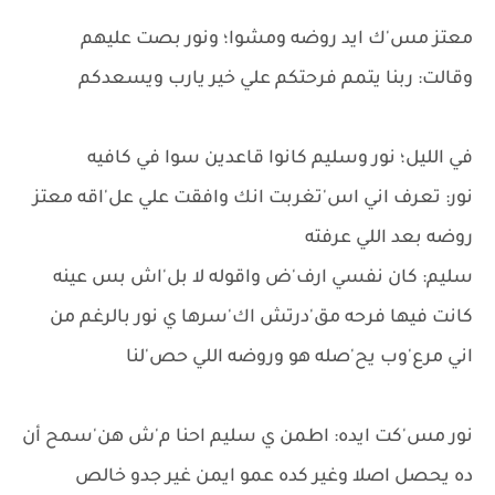
معتز مس'ك ايد روضه ومشوا؛ ونور بصت عليهم
وقالت: ربنا يتمم فرحتكم علي خير يارب ويسعدكم
في الليل؛ نور وسليم كانوا قاعدين سوا في كافيه
نور: تعرف اني اس'تغربت انك وافقت علي عل'اقه معتز
روضه بعد اللي عرفته
سليم: كان نفسي ارف'ض واقوله لا بل'اش بس عينه
كانت فيها فرحه مق'درتش اك'سرها ي نور بالرغم من
اني مرع'وب يح'صله هو وروضه اللي حص'لنا
نور مس'كت ايده: اطمن ي سليم احنا م'ش هن'سمح أن
ده يحصل اصلا وغير كده عمو ايمن غير جدو خالص