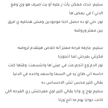
سليم: جدك ممكن يأث'ر عليه أو يت'صرف هو وي'وقع
الدني'ا في بعض'ها
نور: حتي لو ده حصل احنا موجودين ومش هنخليه ي'فرق
بين معتز وروضه
سليم: عارفه فرحه معتز أنه خلاص هيتقدم لروضه
فكرتني بفرحتي لما اتجوزنا
نور الدم'وع اتجم:عت في عيني'ها وابتسمت: وقتها كنت
حاسه اني طاي'ره في السما واسعد واحده في الدنيا
بقالي كتير محس'تش الاحساس ده
سليم بوج'ع: وانا بقالي كتير اوي مفرحتش زي الفرحه اللي
كانت جوايا يوم ما اتج'وزنا