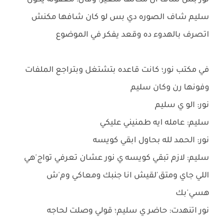
نور بس شاف أن مكانها متغير؛ وقال: معقوله يكون
سليم شاف الصوره دي بس لو كان شافها مكنش
اتصرف بالهدوء ده وقعد يفكر في الموضوع
في مكتب نور؛ كانت قاعده بتشتغل وبتراجع الملفات
وفونها رن وكان سليم
نور: الو ي سليم
سليم: عامله ايه طمنيني عليكي
نور: الحمد لله بحاول ابقي كويسه
سليم: لازم تبقي كويسه ي نور عشان تعرفي تواج'هي
اللي جاي ومتق'لقيش انا جنبك ومعاكي وم'ش
هسي'بك
نور اتنهدت: حاضر ي سليم؛ قولي وصلت لحاجه