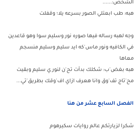
الشخص:......
هبه: طب ابعتلي الصور بسرعه يلا؛ وقفلت
وجه لهبه رساله فيها صوره نور وسليم سوا وهو قاعدين
في الكافيه ونور ماس'كه ايد سليم وسليم منسجم
معاها
هبه بغض'ب: شكلك بدأت تح'ن لنور ي سليم وبقيت
مح'تاج تف'وق وانا هعرف ازاي اف'وقك بطريق'تي...
الفصل السابع عشر من هنا
شكرا لزيارتكم عالم روايات سكيرهوم