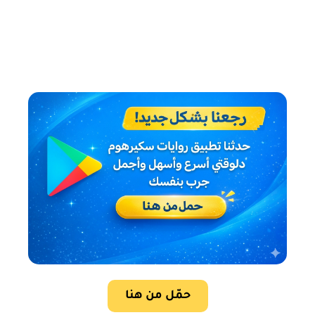
حمّل من هنا