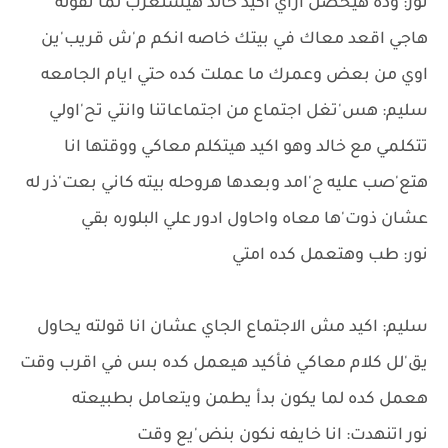
نور: وده هيحصل ازاي اكيد خالد هيستغرب لما تقوله
هاجي اقعد معاك في بيتك خاصه انكم م'ش قريب'ين
اوي من بعض وعمرك ما عملت كده حتي ايام الجامعه
سليم: هس'تغل اجتماع من اجتماعاتنا وانتي تح'اولي
تتكلمي مع خالد وهو اكيد هيتكلم معاكي ووقتها انا
هتع'صب عليه ج'امد وبعدها هروحله بيته كاني بعت'ذر له
عشان ذوت'ها معاه واحاول ادور علي البلوره بقي
نور: طب وهتعمل كده امتي
سليم: اكيد مش الاجتماع الجاي عشان انا قولته يحاول
يق'لل كلام معاكي فأكيد هيعمل كده بس في اقرب وقت
هعمل كده لما يكون بدأ يطمن ويتعامل بطبيعته
نور اتنهدت: انا خايفه نكون بنض'يع وقت