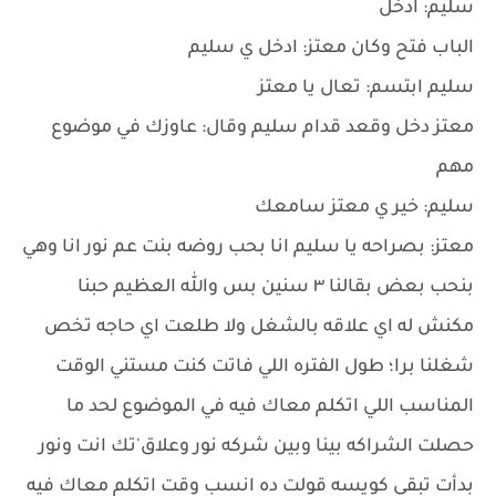
سليم: ادخل
الباب فتح وكان معتز: ادخل ي سليم
سليم ابتسم: تعال يا معتز
معتز دخل وقعد قدام سليم وقال: عاوزك في موضوع
مهم
سليم: خير ي معتز سامعك
معتز: بصراحه يا سليم انا بحب روضه بنت عم نور انا وهي
بنحب بعض بقالنا ٣ سنين بس والله العظيم حبنا
مكنش له اي علاقه بالشغل ولا طلعت اي حاجه تخص
شغلنا برا؛ طول الفتره اللي فاتت كنت مستني الوقت
المناسب اللي اتكلم معاك فيه في الموضوع لحد ما
حصلت الشراكه بينا وبين شركه نور وعلاق'تك انت ونور
بدأت تبقي كويسه قولت ده انسب وقت اتكلم معاك فيه