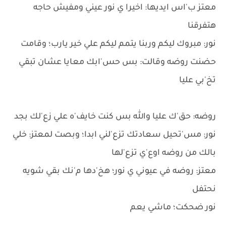
معتز ب'اس ايديها: اخيرا ي نور عيني ومفيش حاجه
هتفرقنا
نور: مبروك ليكم وربنا يتمم ليكم علي خير يارب؛ وقامت
حضنت روضه وقالت: بس حس'ابك معايا عشان تبقي
تخ'بي عليا
روضه: حق'ك عليا والله بس كنت خايف'ه علي زع'لك بجد
نور: مس'تحيل سعادتك تزع'لني ابدا؛ وبصت لمعتز: خلي
بالك من روضه اوع'ي تزع'لها
معتز: روضه في عيوني ي نور؛ هخ'دها م'نك بقي شويه
نحتفل
نور ضحكت؛ ماشي يعم