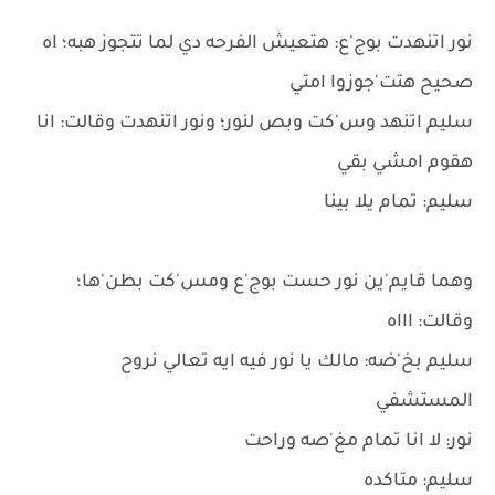
نور اتنهدت بوج'ع: هتعيش الفرحه دي لما تتجوز هبه؛ اه
صحيح هتت'جوزوا امتي
سليم اتنهد وس'كت وبص لنور؛ ونور اتنهدت وقالت: انا
هقوم امشي بقي
سليم: تمام يلا بينا
وهما قايم'ين نور حست بوج'ع ومس'كت بطن'ها؛
وقالت: اااه
سليم بخ'ضه: مالك يا نور فيه ايه تعالي نروح
المستشفي
نور: لا انا تمام مغ'صه وراحت
سليم: متاكده