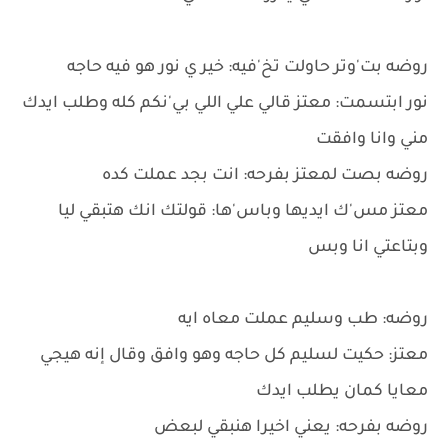
روضه بت'وتر حاولت تخ'فيه: خير ي نور هو فيه حاجه
نور ابتسمت: معتز قالي علي اللي بي'نكم كله وطلب ايدك
مني وانا وافقت
روضه بصت لمعتز بفرحه: انت بجد عملت كده
معتز مس'ك ايديها وباس'ها: قولتك انك هتبقي ليا
وبتاعتي انا وبس
روضه: طب وسليم عملت معاه ايه
معتز: حكيت لسليم كل حاجه وهو وافق وقال إنه هيجي
معايا كمان يطلب ايدك
روضه بفرحه: يعني اخيرا هنبقي لبعض