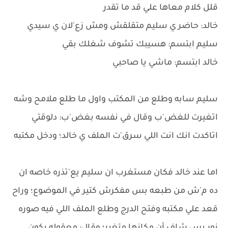
قلل كلام معاها علي قد ما تقدر
خالد: حاضر ي سليم متقلقش ومش زع'لان ي سيدي
سليم ابتسم: هسيبك تشوف شغلك بقي
خالد ابتسم: ماشي يا صاحبي
سليم سابه وطلع من المكتب واول ما طلع ملامح وشه
اتغيرت للغض'ب وقال في نفسه بغض'ب: دلوقتي
اتاكدت انك انت اللي سرق'ت الملف ي خالد؛ ودخل مكتبه
اما عند خالد فكان مستغرب ان سليم يع'تذره خاصه ان
ده م'ش من طبعه بس مفكرش كتير في الموضوع؛ وراح
قعد علي مكتبه وفتح الدرج وطلع الملف اللي فيه صوره