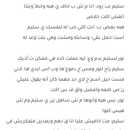
سليم بب'رود: انا م'ش ب'خاف ي هبه وخط"وبتنا
اتفش'كلت خلاص
هبه بغض'ب: انت اللي جب'ته لنفسك ي سليم
است'حمل بقي؛ وسابته ومشت وهي بتت'وعد له
نور لسليم بدم'وع: ليه عملت كده هي ممكن ت'أذيك
سليم راح لنور ومس'ح دموع'ها وب'اس ايدي'ها: لاني
مست'حيل اسم'ح لاي حد مهما كان أنه يقول عليكي
ن'ص كلمه وافضل واق'ف س'اكت
نور: بس هبه وأبوها م'ش ساهل'ين ي سليم وم'ش
هيس'كتوا
سليم: مت'خافيش عليا انا ق'دهم وبعدين متفكريش في