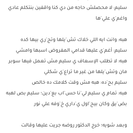
سليم: لا محصلش حاجه من دي كنا واقفين بنتكلم عادي
واغم'ي علي'ها
هبه: وانت ايه اللي خلاك تش'يلها وتج'ري بيها كده
سليم: أغم'ي عليها قدامي المفروض اسبها وامشي
هبه: لا تطلب الإسعاف ي سليم مش تعمل فيها سوبر
مان وتش'يلها من غير ما تراع'ي شكلي
سليم بح'ده: هبه مش وقت كلامك ده خالص
هبه: تمام ي سليم لي'نا حس'اب بع'دين؛ سليم بص لهبه
بض'يق وكان بيح'اول ي'داري خ'وفه علي نور
وبعد شويه؛ خرج الدكتور روضه جريت عليها وقالت