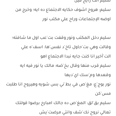
سليم انت رايح فين
سليم: هروح اشوف حكايه الاجتماع ده ايه؛ وخرج من
اوضه الإجتماعات وراح علي مكتب نور
سليم دخل المكتب ونور وقفت بت'عب اول ما شافته؛
وقالت وهي بت'حاول تاخ'د نفس'ها: اسف'ه علي
الت'أخير انا كنت جايه نبدا الاجتماع اهو
سليم قرب منها وقال بخ'ضه: مالك يا نور فيه ايه
وقعدها وم'سك اي'ديها
نور بوج'ع: مغ'ص في بط'ني بس شويه وهيروح انا طلبت
مس'كن
سليم بق'لق: المغ'ص ده جالك امبارح برضوا قولتك
تعالي نروح نك'شف وانتي مرضت'يش