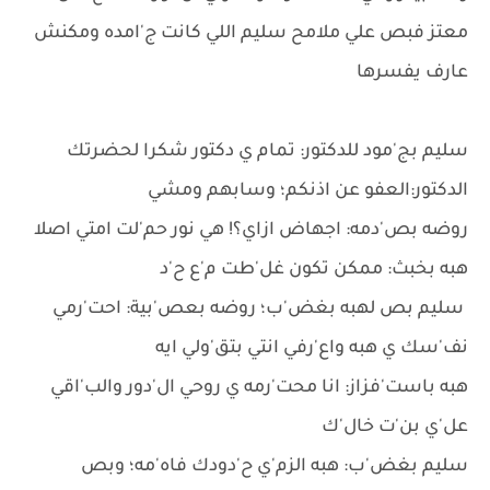
معتز فبص علي ملامح سليم اللي كانت ج'امده ومكنش
عارف يفسرها
سليم بج'مود للدكتور: تمام ي دكتور شكرا لحضرتك
الدكتور:العفو عن اذنكم؛ وسابهم ومشي
روضه بص'دمه: اجهاض ازاي؟! هي نور حم'لت امتي اصلا
هبه بخبث: ممكن تكون غل'طت م'ع ح'د
سليم بص لهبه بغض'ب؛ روضه بعص'بية: احت'رمي
نف'سك ي هبه واع'رفي انتي بتق'ولي ايه
هبه باست'فزاز: انا محت'رمه ي روحي ال'دور والب'اقي
عل'ي بن'ت خال'ك
سليم بغض'ب: هبه الزم'ي ح'دودك فاه'مه؛ وبص