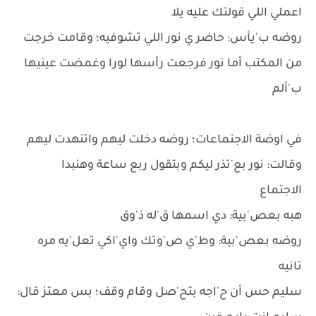
اعملي اللي قولتك عليه يلا
روضه ب'يأس: حاضر ي نور اللي تشوفيه؛ وقامت خرجت
من المكتب أما نور فرجعت رأسها لورا وغمضت عينيها
ب'ألم
في اوضة الاجتماعات؛ روضه دخلت ليهم واتنهدت ليهم
وقالت: نور بع'تذر ليكم وبتقول ربع ساعة وهنبدا
الاجتماع
هبه بعص'بية: دي اسمها ق'له ذ'وق
روضه بعص'بية: وط'ي ص'وتك واي'اكي تعل'يه مره
تانيه
سليم حس أن ح'اجه بتح'صل وقام وقف؛ بس معتز قال: