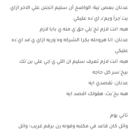
عدنان بعص'بية: الواضح أن سليم اتجنن علي الاخر ازاي
يت'جرأ ويم'د اي'ده عليكي
هبه: انت لازم تج'بلي حق'ي منه ي بابا لازم
عدنان: انا هروحله بكرا الشركه وه'وريه ازاي ي'مد اي'ده
عليكي
هبه: انت لازم تعرف سليم ان اللي ي'جي علي بن'تك
بيخ'سر كل حاجه
عدنان: تقصدي ايه
هبه بخ'بث: هقولك اقصد ايه
تاني يوم
وائل كان قاعد في مكتبه وفونه رن برقم غريب؛ وائل