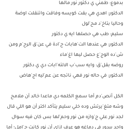
بدموع: طمني ي دكتور نور مالها
الدكتور: اهدي هي بقت كويسه وفاقت واتنقلت اوضة
وحاليا بتاخ'د مح'لول
سليم: طب هي حصلها ايه ي دكتور
الدكتور: هي عندها الت'هابات ح'ادة في عن'ق الرح'م ومن
ش'ده الوج'ع حصل ليها اغ'ماء
روضه بقل'ق: وايه سب'ب الالته'ابات دي ي دكتور
الدكتور: في حاله نور فهي ناتجه عن عم'ليه اج'هاض
الكل أنص'دم أما سمع الكلمه دي ماعدا خالد أن ملامح
وشه متغ'يرتش وده خلي سليم يتأكد اكتر أن هو اللي قال
لجد نور علي ج'وازه من نور وحم'لها بس كان فيه سوال
واحد بيدور في دماغه هو عرف ازاي أن نور كانت ح'امل؛ أما