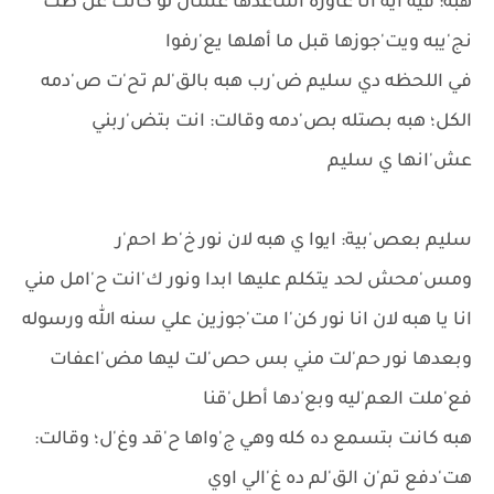
هبه: فيه ايه انا عاوزه اساعدها عشان لو كانت غل'طت
نج'يبه ويت'جوزها قبل ما أهلها يع'رفوا
في اللحظه دي سليم ض'رب هبه بالق'لم تح'ت ص'دمه
الكل؛ هبه بصتله بص'دمه وقالت: انت بتض'ربني
عش'انها ي سليم
سليم بعص'بية: ايوا ي هبه لان نور خ'ط احم'ر
ومس'محش لحد يتكلم عليها ابدا ونور ك'انت ح'امل مني
انا يا هبه لان انا نور كن'ا مت'جوزين علي سنه الله ورسوله
وبعدها نور حم'لت مني بس حص'لت ليها مض'اعفات
فع'ملت العم'ليه وبع'دها أطل'قنا
هبه كانت بتسمع ده كله وهي ج'واها ح'قد وغ'ل؛ وقالت:
هت'دفع تم'ن الق'لم ده غ'الي اوي