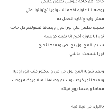
حاجه اهم حاجه دلوقتي نطمن عليكي
روضه: انا عاوزه افهم انت ونور اتج'وزتوا امتي
معتز: وايه ح'كايه الحمل ده
سليم: نطمن علي نور الاول وبعدها هنقولكم كل حاجه
نور: انا عاوزه أخرج انا بقيت كويسه
سليم: المح'لول يخ'لص وبعدها نخرج
نور ابتسمت: ماشي
وبعد شويه المح'لول خل'ص والدكتور كتب لنور اوديه
وبعدها نور خرجت وسليم وصلها الفيلا وروضه روحت
معاها وبعدها روح فيلته
بالليل؛ في فيلا هبه