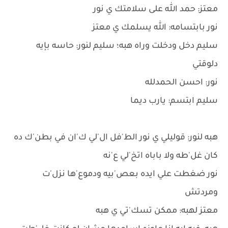
معتز: حمد الله على سلامتك ي نور
نور بابتسامه: الله يسلمك ي معتز
سليم دخل ودخلت وراه هبه؛ سليم لنور: حاسه بإيه
دلوقتي
نور: احسن الحمدلله
سليم ابتسم: يارب ديما
هبه لنور: قوليلي ي نور الط'فل ال'لي ك'ان في بطن'ك ده
كان غل'طه ولا باباه اتخ'لي ع'نه
نور ضغطت علي ايده بعص'بيه ودموع'ها نزل'ت
ومردتش
معتز لهبه: ممكن تسك'تي ي هبه