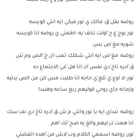
روضه بقل'ق: مالك ي نور فيكي ايه انتي كويسه
نور بوج'ع ح'اولت تخف'يه: اطمني ي روضه انا كويسه
شويه مغ'ص بس
روضه: مغ'ص ايه انتي شكلك تعب'ان خ'الص وم'ش
ق'ادره تاخ'دي نفس'ك انا هل'غي الاجتماع ده
نور: لا اوع'ي تلغ'ي حاجه انا طلبت مس'كن من الص'يدليه
وزمانه جاي روحي قوليهم ربع ساعه وهنبدا
روضه: تبداي ايه يا نور وانتي م'ش ق'ادره تاخ'دي نف'سك
انا هعت'ذر ليهم والغ'يه صح'تك اهم
نور: روضه اسمعي الكلام وب'لاش من'اهده اتفضلي