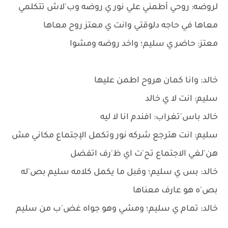
لروضه: روحي أطمني علي نور ي روضه وب'لاش تتكلمي
معاها في حاجه دلوقتي وانت ي معتز روح معاها
معتز: حاضر ي سليم؛ واخد روضه ومشوا
خالد: وانا كمان هروح اطمن عليها
سليم: انت لا ي خالد
خالد باس'تغراب: افندم انا لا ليه
سليم: انت هترجع شركه نور وتكمل الإجتماع مكاني مش
هن'لغي الاجتماع تح'ت اي ظ'رف اتفضل
خالد: بس ي سليم؛ وقبل ما يكمل كلامه سليم بص'له
بص'ه هو عارف معناها
خالد: تمام ي سليم؛ ومشي وهو جواه غض'ب من سليم