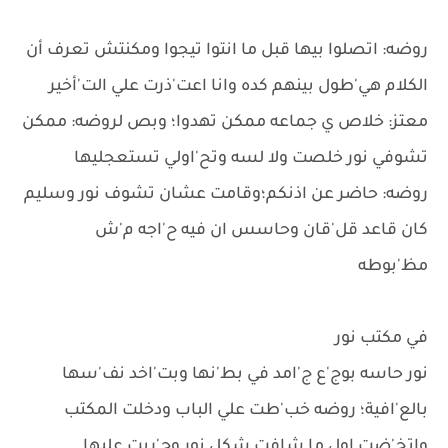
روضه: اتصلوا بيها قبل ما انتوا تيجوا ومكنتش تعرف أن
الكلام هي'طول بينهم كده وانا اعت'ذرت علي الت'أخير
معتز: خلاص ي جماعه ممكن تهدوا؛ وبص لروضه: ممكن
تشوفي نور خلصت ولا لسه وتح'اولي تستعجليها
روضه: حاضر عن اذنكم؛وقامت عشان تشوف نور وسليم
كان قاعد قل'قان وحاسس ان فيه ح'اجه م'ش
مظ'بوطه
في مكتب نور
نور حاسه بوج'ع ج'امد في بط'نها وبت'اخد نف'سها
بالع'افية؛ روضه خب'طت علي الباب ودخلت المكتب
واتخ'ضت اول ما شافت شكل نور وج'ريت عليها