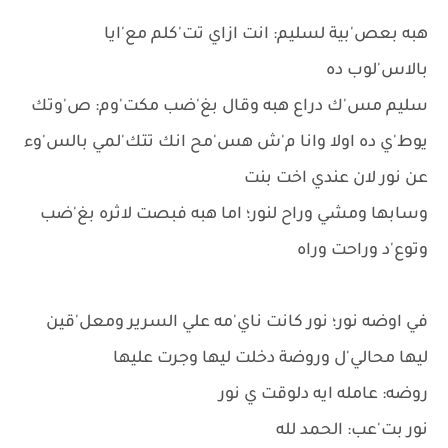
هبه بعص'بية لسليم: انت ازاي تت'كلم مع'ايا
بالاس'لوب ده
سليم مس'ك دراع هبه وقال بغ'ضب مكت'وم: ص'وتك
يوط'ي ده اولا وانا م'ش هس'مح انك تتك'لمي بالس'وء
عن نور لان عندي اخت بنت
وسابها ومشي وراح لنور؛ اما هبه فبصت لاثره بغ'ضب
وتوع'د وراحت وراه
في اوضه نور؛ نور كانت ناي'مه علي السرير ومعل'قين
ليها محالي'ل وروضة دخلت ليها وجرت عليها
روضه: عامله ايه دلوقت ي نور
نور بت'عب: الحمد لله