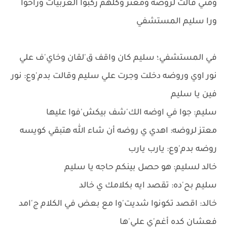
ومني قالت لروضه ومعتز وكلهم ركبوا العربيات وراحوا
ورا سليم المستشفي
في المستشفي؛ سليم كان واقف ق'لقان وخاي'ف علي
نور اوي وروضه دخلت وجرت علي سليم وقالت بدم'وع: نور
فين يا سليم
سليم: جوا في اوضه الك'شف بيكش'فوا عليها
معتز لروضه: اهدي ي روضه أن شاء الله هتبقي كويسه
روضه بدم'وع: يارب يارب
خالد لسليم: هو حصل بينكم حاجه يا سليم
سليم بح'ده: تقصد ايه بكلامك ي خالد
خالد: اقصد تكونوا شديت'وا مع بعض في الكلام ج'امد
فعشان كده أغم'ي علي'ها