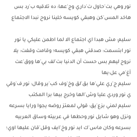
نور وهي بت'حاول ت'داري وج'عها: ده تلاقيه ب'رد بس
هاخد المس'كن وهبقي كويسه خلينا نروح نبدا الاجتماع
سليم: مش هبدا اي اجتماع الا لما اطمن عليكي يا نور
نور ابتسمت: صدقني هبقي كويسه؛ وقامت وقفت: يلا
نروح ليهم بس حست أن الدنيا بت'لف بي'ها ووق'عت
أغ'مي عل:يها
سليم ج'ري علي'ها بق'لق وخ'وف كب'ير وقال: نور ف'وقي
ي نور وردي عليا وش'الها وخرج بيها برا المكتب
سليم لمني بزع'يق: قولي لمعتز روضه يجوا ورايا بسرعه
ونزل وهو شايل نور وحطها في عربيته وساق العربيه
بسرعه وكان ماس'ك ايد نور وخ'ايف وقل'قان عليها اوي؛