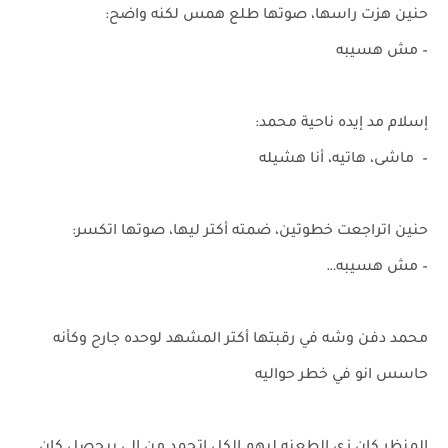
حنين هزت راسها، صوتها طلع همس لكنه واضح:
– مش هسيبه
إسلام مد إيده ناحية محمد:
– ماشى، هاتيه، أنا هشيله
حنين اتراجعت خطوتين، ضمته أكتر ليها، صوتها اتكسر:
– مش هسيبه…
محمد دفن وشه في رقبتها أكتر المشهد لوحده جارح وكأنه
حاسس انو في خطر حواليه