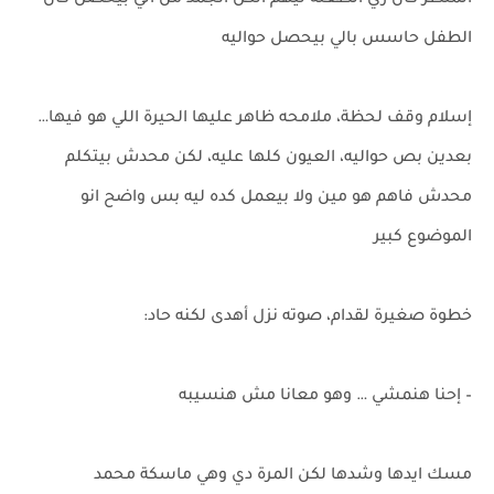
المنظر كان زي الطعنه ليهم الكل اتجمد من الي بيحصل كان
الطفل حاسس بالي بيحصل حواليه
إسلام وقف لحظة، ملامحه ظاهر عليها الحيرة اللي هو فيها…
بعدين بص حواليه، العيون كلها عليه، لكن محدش بيتكلم
محدش فاهم هو مين ولا بيعمل كده ليه بس واضح انو
الموضوع كبير
خطوة صغيرة لقدام، صوته نزل أهدى لكنه حاد:
– إحنا هنمشي … وهو معانا مش هنسيبه
مسك ايدها وشدها لكن المرة دي وهي ماسكة محمد