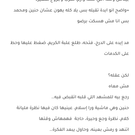
بيتأمل وشه اللي لسه وارم، ضرب وجروح صغيرة
=واضح انو ايدة تقيله بس يلا كله يهون عشان حنين ومحمد
بس انا مش هسكت برضو
مد إيده على الدرج، فتحه، طلع علبة الكريم، ضغط عليها وحط
على الكدمات
لكن عقله؟
مش معاه
رجع بيه للمشهد اللي قلبه اتقبض فيه…
حنين وهي ماشية ورا إسلام، عينيها كان فيها نظرة مليانة
كلام، نظرة وجع وحيرة، حاجة فهمهاش وقتها
اتنهد و رمش بعينه، وحاول يبعد الفكرة…