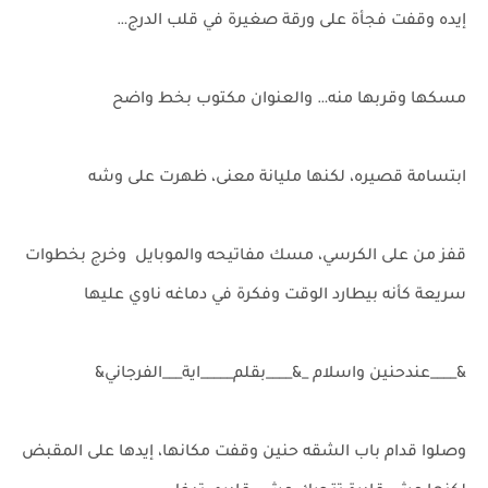
إيده وقفت فجأة على ورقة صغيرة في قلب الدرج…
مسكها وقربها منه… والعنوان مكتوب بخط واضح
ابتسامة قصيره، لكنها مليانة معنى، ظهرت على وشه
قفز من على الكرسي، مسك مفاتيحه والموبايل وخرج بخطوات
سريعة كأنه بيطارد الوقت وفكرة في دماغه ناوي عليها
&____عندحنين واسلام _&____بقلم_____اية___الفرجاني&
وصلوا قدام باب الشقه حنين وقفت مكانها، إيدها على المقبض