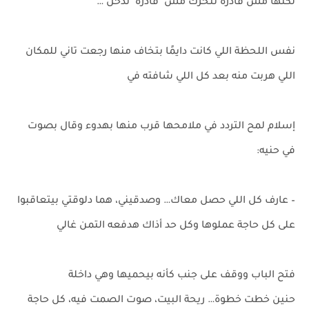
لكنها مش قادرة تتحرك مش قادره تدخل …
نفس اللحظة اللي كانت دايمًا بتخاف منها رجعت تاني للمكان
اللي هربت منه بعد كل اللي شافته في
إسلام لمح التردد في ملامحها قرب منها بهدوء وقال بصوت
في حنيه:
– عارف كل اللي حصل معاك… وصدقيني، هما دلوقتي بيتعاقبوا
على كل حاجة عملوها وكل حد أذاك هدفعه التمن غالي
فتح الباب ووقف على جنب كأنه بيحميها وهي داخلة
حنين خطت خطوة… ريحة البيت، صوت الصمت فيه، كل حاجة