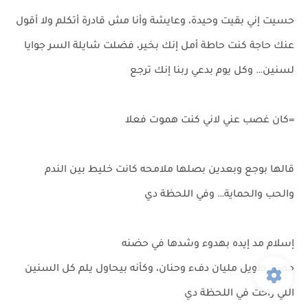
حسيت إني بقيت وحيدة، وعايشة وأنا مش قادرة أتكلم ولا أقول
عنك حاجة كنت حاطة أمل إنك بخير، فضلت شايلة السر جوايا
لسنين… وكل يوم بدعي ربنا إنك ترجع
=كان غصب عني لاني كنت هموت فعلا
قالها بوجع وبعدين بصلها ملامحه كانت خليط بين الندم
والحب والحماية… وفي اللحظة دي
إسلام مد إيده بهدوء وشدها في حضنه
حضن طويل مليان دفء وحنان، وكأنه بيحاول يلم كل السنين
اللي راحت في اللحظة دي