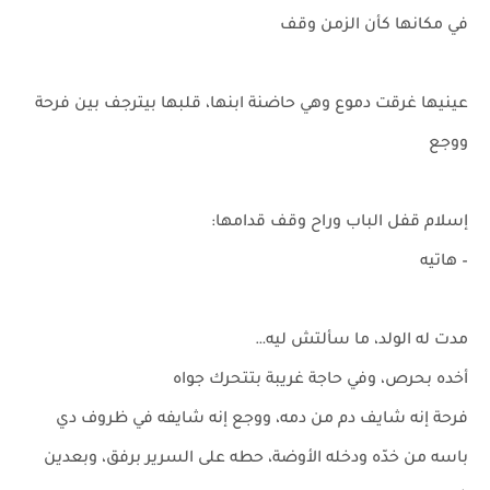
في مكانها كأن الزمن وقف
عينيها غرقت دموع وهي حاضنة ابنها، قلبها بيترجف بين فرحة
ووجع
إسلام قفل الباب وراح وقف قدامها:
– هاتيه
مدت له الولد، ما سألتش ليه…
أخده بحرص، وفي حاجة غريبة بتتحرك جواه
فرحة إنه شايف دم من دمه، ووجع إنه شايفه في ظروف دي
باسه من خدّه ودخله الأوضة، حطه على السرير برفق، وبعدين