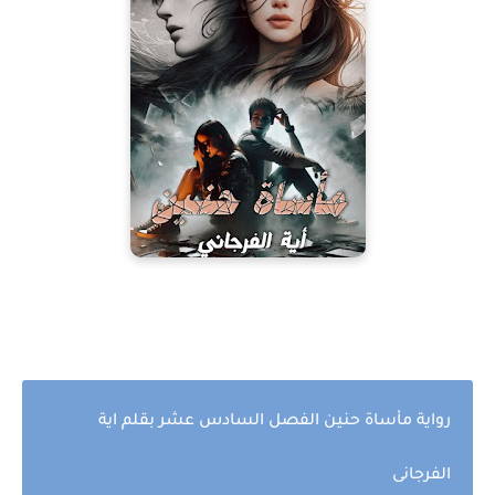
رواية مأساة حنين الفصل السادس عشر بقلم اية
الفرجانى