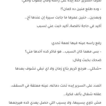
طرف السرير، حط إيده على راسه وقال بصوت واطي:
– وده طلع منين ده كمان؟!
وبعدين… حنين عمرها ما جابت سيرة إن عندها أخ…
أكيد في حاجة ناقصة، أكيد خبت عني لسبب
رفع راسه عينه فيها لمعة تحدي:
– بس مهما كان السبب… هو فاكر كده أخدها مني؟
ضحك بخبث وقال:
=شكلي… هرجع كريم بتاع زمان ولا اي نبقي نشوف بعدها
اتمدد على السرير إيده تحت دماغه، عينه معلقة في السقف،
عقله شغال بألف فكرة…
مش ناوي يسيبها، ولا يسيب اللي حصل يعدي كده هيرجعها