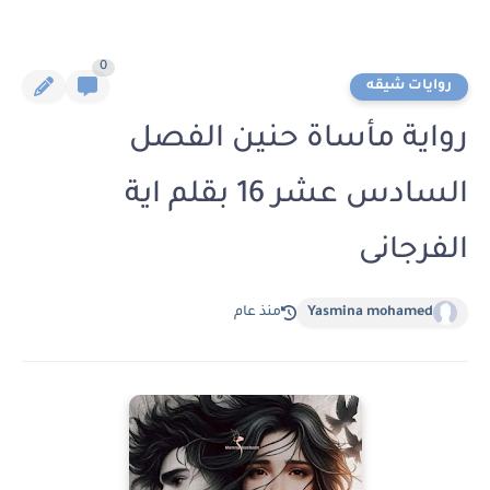
0
روايات شيقه
رواية مأساة حنين الفصل
السادس عشر 16 بقلم اية
الفرجانى
Yasmina mohamed
منذ عام