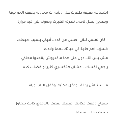
ابتسامة خفيفة ظهرت على وشه، ك محاولة يخفف الجو بيها
وبعدين بصل لأمه… نظرته اتغيرت وصوته بقى فيه مرارة:
– كان نفسي تبقي أحسن من كده… أديكي بسبب طبعك،
خسرْتِ أهم حاجة في حياتك…هما ولادك.
مش بس أنا… دول حتى هما ماقدروش يقعدوا معاكي
راجعي نفسك… عشان هتخسري كتير لو فضلت كده
ما استناش رد لف ودخل مكتبه، وقفل الباب وراه
سماح وقفت مكانها، عينيها لمعت بالدموع، كانت بتحاول