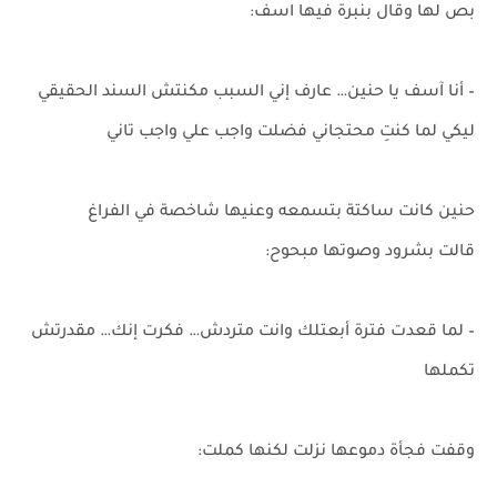
بص لها وقال بنبرة فيها اسف:
– أنا آسف يا حنين… عارف إني السبب مكنتش السند الحقيقي
ليكي لما كنتِ محتجاني فضلت واجب علي واجب تاني
حنين كانت ساكتة بتسمعه وعنيها شاخصة في الفراغ
قالت بشرود وصوتها مبحوح:
– لما قعدت فترة أبعتلك وانت متردش… فكرت إنك… مقدرتش
تكملها
وقفت فجأة دموعها نزلت لكنها كملت: