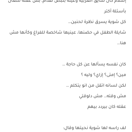
إسلام كان سايق العربيه وعينه بتبص لقدام، بس عقله شغال
بأسئلة أكتر
كل شوية يسرق نظرة لحنين…
شايلة الطفل في حضنها، عينيها شاخصة للفراغ وكأنها مش
هنا…
كان نفسه يسألها عن كل حاجة …
مين؟ إمتى؟ إزاي؟ وليه ؟
لكن لسانه اتقل من انو يتكلم …
مش وقته… مش دلوقتي
عقله كان بيردد بيهم
لف راسه لها شوية نحيتها وقال: