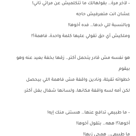
– لآخر مرة… بقولهالك ما تتكلميش عن مراتي تاني!
عشان انت متعرفيش حاجه
وبالنسبة للي خدها… فده أخوها!
وملكيش أي حق تقولي عليها كلمة واحدة، فاهمة؟!
هو نفسه مش قادر يتحمل أكتر… زقها بخفة بعيد عنه وهو
بيقوم
خطواته تقيلة، ونادين واقفة مش فاهمة اللي بيحصل
لكن أمه لسه واقفة مكانها، ولسانها شغال بغل أكتر:
– ما طبيعي تدافع عنها… هستنى منك إيه!
أخوها؟! ههه… بتقول أخوها!
ما طبيعي… همجي زيها!