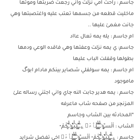
جاسم : راحت امي نزلت واني رجعت ضربتها وموتها
ماخليت قطعه من جسمها تعتب عليه واغتصبتها وهي
جانت مغمئ عليها ..
ام جاسم : يله يمه تعال عااد
جاسم: ي يمه نزلت وعفتها وهي فاقده الوعي ودمها
بطولها وقفلت الباب عليها
ام جاسم : يمه سولفلي شصاير بينكم مادام ابوگ
ماموجود
جاسم : يمه هدير جابت النه چاي واني اجتني رساله علئ
المزنچر من صفحه شاب ماعرفه
*المحادثه بين الشاب وجاسم
الشاب : اْلْسـْูـْৡـْูـْْْْูํـْـْูـْْْْูํـْﻠْﭑْ۾ْْ ؏ـْูـْْْْูํـْـْูلـْيْْْْูํـْـْูৡـْْْْูํـْكْمْ•
جاسم : ؏ـْูـْْْْูํـْـْูلـْيْْْْูํـْـْูৡـْْْْูํـْكْمْ• اْلْسـْูـْৡـْูـْْْْูํـْـْูـْْْْูํـْﻠْﭑْ۾ْْ اخي تفضل شرايد