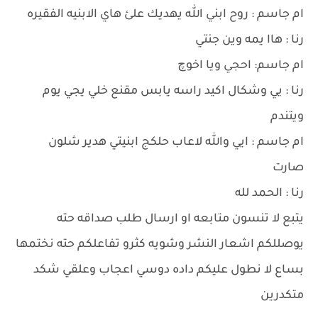
ام جاسم : روح ابني الله يهديك علئ هاي الابنيه الفقيره
رنا : هاا يمه وين جنتي
ام جاسم: احجي ويا اخوچ
رنا : يي وشكال اكيد راسه يابس مقنع خلي يجي يوم
ويتندم
ام جاسم : ايي والله لاعاب حلكج ابنيتي هدير شلون
صارت
رنا : الحمد لله
يتبع لا تنسون متابعه او ارسال طلب صداقه حته
يوصللكم اشعار النشر وشويه كثرو تفاعلكم حته نختمها
بساع لا نطول عليكم داده دوسي اعجاب وعلقي شكد
متكدرين