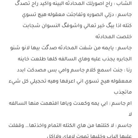
الشاب : راح اصورلك المحادثه البينه واكيد راح تصدگ
جاسم : دزلي الصوره وتفاجئت معقوله هيچ تسوي
كتله اذا بيگ خير تعالي واشوفگ النسوان شجابت
خلصت المحادثه
جاسم : يايمه من شفت المحادثه صدگت بيها لانو شنو
الجابره يجذب عليه وهاي السالفه كلها طلعت خاينه
رنا : جنت اسمع كلام جاسم وامي بس مصدكت ابدد
ممعقوله هيج تسوي اني اعرفها وهيه تحجيلي كل شيء
ماتچذب
ام جاسم : ايي يمه وكعدت وياها افتهمت منها السالفه
لا
جاسم : لا كتلتها من هاي الكتله التمام واخذتها… وقفلت
عليها الباب وخليها تموت لاماي ولااكل