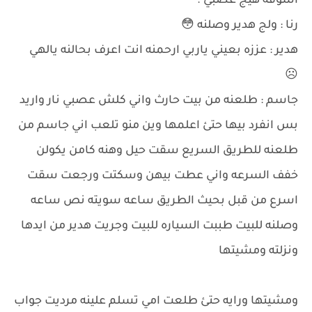
اشوفه هيج عصبي .
رنا : ولج هدير وصلنه 😳
هدير : عززه بعيني ياربي ارحمنه انت اعرف بحالنه يالهي
☹
جاسم : طلعنه من بيت حارث واني كلش عصبي نار واريد
بس انفرد بيها حتئ اعلمها وين منو تلعب اني جاسم من
طلعنه للطريق السريع سقت حيل وهنه كامن يكولن
خفف السرعه واني عطت بيهن وسكتت ورجعت سقت
اسرع من قبل بحيث الطريق ساعه سويته نص ساعه
وصلنه للبيت طببت السياره للبيت وجريت هدير من ايدها
ونزلته ومشيتها
ومشيتها ورايه حتئ طلعت امي تسلم علينه مرديت جواب