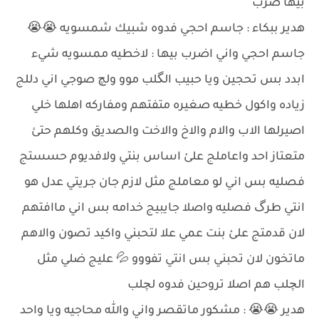
بيها ضرب
هدير ببكاء : جاسم احجي فدوه شبيك شمسويه 😭😭
جاسم احجي واني اضرب بيها : لاخطيه ممسويه شيء
ابدد بس تحجين ويا حبيب الگلب موو ولچ صوجي اني دللج
زياده واكول خطيه صغيره متفتهم ومفاركه اهلها خلي
اصيرلها الاب والام والاخ والاخت والصديق وكلهم حتئ
متعتاز احد واعاملج علئ اساس بنتي ولافديوم حسستج
فصليه بس اني لو معاملج مثل لازم جان جريتي عدل هو
انتي طرگ فصليه واصلا جايبيج خدامه بس اني ماافتهم
لان قدمتج علئ بنت عمي علا لتحبني واكيد تصون والاهم
ماتخون لان تحبني بس انتي تفووو 💦 عليج ضلي مثل
الچلب هم اصلا تروحين فدوه لچلب
هدير 😭😭 : مشكور ماتقصر واني والله محاجيه ويا واحد