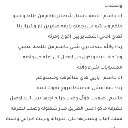
وصعدت
ام جاسم : يايمه ياستار شصاير ولكم من طلعتو جنتو
جنكم ورد شو من رجعتو يايمه صايرين نار وشرار رنا
تعاي احچي اشصاير بين اخوچ ومرته
رنا : والله يمه مادري شبي جاسم من طلعنه عصبي
ومتحلف بينه ويكول من اوصل اني اعلمجن واحنه
ممسويات شيء والله
ام جاسم : ياربي هاي شافوهم وحسدوهم
رنا : يمه امشي افزعيلها ليروح يموت لبنيه
جاسم : صعدت فوگ وهدير ورايه اجرها بس اريد اوصل
للغرفه ماكو احس الطريق صار شطوله وصلت للغرفه
قفلت الباب وشمرتها علئ الجربايه ونزعت احزامي وكعت