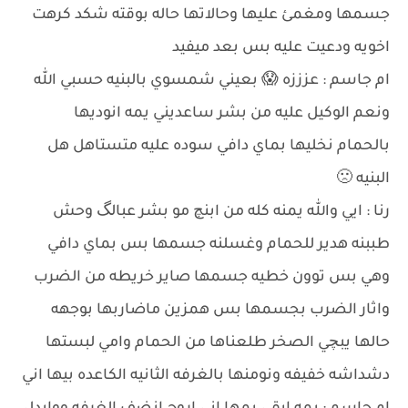
جسمها ومغمئ عليها وحالاتها حاله بوقته شكد كرهت
اخويه ودعيت عليه بس بعد ميفيد
ام جاسم : عزززه 😱 بعيني شمسوي بالبنيه حسبي الله
ونعم الوكيل عليه من بشر ساعديني يمه انوديها
بالحمام نخليها بماي دافي سوده عليه متستاهل هل
البنيه 🙁
رنا : ايي والله يمنه كله من ابنچ مو بشر عبالگ وحش
طببنه هدير للحمام وغسلنه جسمها بس بماي دافي
وهي بس توون خطيه جسمها صاير خريطه من الضرب
واثار الضرب بجسمها بس همزين ماضاربها بوجهه
حالها يبچي الصخر طلعناها من الحمام وامي لبستها
دشداشه خفيفه ونومنها بالغرفه الثانيه الكاعده بيها اني