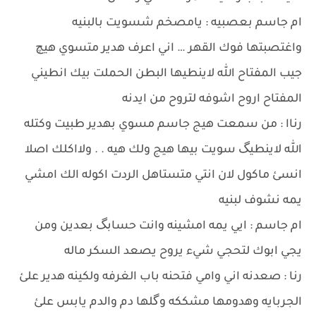
ام جاسم بعصبيه : يامصخم شسويت بالبنيه
واغتصبتها فوك القهر … اني اعرف هدير متسوي هيچ
جيب المفتاح الله لاينطيها البطن الحملت بيك انطيني
المفتاح اروح اشوفه لتروح من ايدنه
رناا : من سمعت هيج جاسم مسوي بهدير طبيت وكتله
الله لاينطيگ سويت بيها هيج ولك هيه . . ولااكلك اصلا
انسئ ماكول لان انتي متستاهل الردت اكوله الك امشي
يمه نشوف لبنيه
ام جاسم : ايي يمه امشينه وانت حسابگ بعدين ومن
يجي ابوك لتحجي شيء يروح يصعد السكر ماله
رنا : صعدنه اني وامي فتحنه باب الغرفه ولكينه هدير علئ
الجربايه وهدومها مشككه وگلها دم والدم يابس علئ