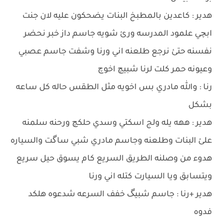
هدير : كاعدين بالمطبخ البنات يضحكون عليه لان جنت
ابچي علمود المدرسه ورئ شويه جاسم داز خبر نحضر
نفسنه حتئ نرجع طلعنه اني ورنا وشفت جاسم عصبي
وعيونه حمر كلت لرنا شبيچ اخوچ
رنا : والله مادري بس اخويه مثل الطقس حاله كل ساعه
بشكل
هدير : ههه يله ولج اسكتي وسدي حلكچ ورحنه سلمنه
علئ البنات وطلعنه وجاسم مادري شبي ساگت والسياره
هدوء من وصلنه الطريق السريع كام يسوق حيل سريع
ويتسابق ويا السيارت كتله اني ورنا
هدير +رنا : جاسم شبيگ خفف السرعه شدعوه هلكد
فدوه