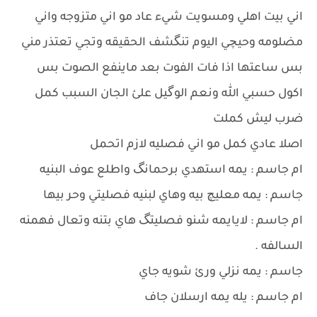
اني بيت اهلي ومسويت شيء عاد مو اني متزوجه واني
مضلومه وحيچي اليوم تنگشف الحقيقه وتجي تعتذر مني
بس ساعتها اذا فات الفوت بعد ماينفع الصوت بس
اكول حسبي الله ونعم الوگيل علئ الجان السبب كمل
ضرب ليش كملت
اصلا عادي كمل مو اني فصليه لازم اتحمل
ام جاسم : يمه استهدي برحمانگ واطلع عوف البنيه
جاسم : يمه معليچ بيه وهاي لبنيه فصليتي وحر بيها
ام جاسم : لايايمه شنو فصليتگ هاي بتنه وتعال فهمنه
السالفه .
جاسم : يمه نزلي ورئ شويه جاي
ام جاسم : يله يمه ارسلان جاف