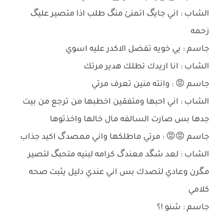
الشاب : اني جايگ اتمنئ منگ طلب اذا متصير عليگ
زحمه
جاسم : يي خويه تفضل الاكدر عليه اسوي
الشاب : انا اريدك تطلك هدير مرتك
جاسم 😡 : وانته منين تعرف مرتي
الشاب : اني احبها ومتفقين اخطبها من ترجع من بيت
جدها بس صارت السالفه مال خالها واخذتوها
جاسم 😡😡 : مرتي ماطلكها واني ممصدگ اكيد جذاب
الشاب : لعد شگد معندگ كرامه لبنيه متحبگ لتصير
مگرن وعادي لتصدك بس اني عندي دليل يثبت صحه
كلامي
جاسم : شنو !؟