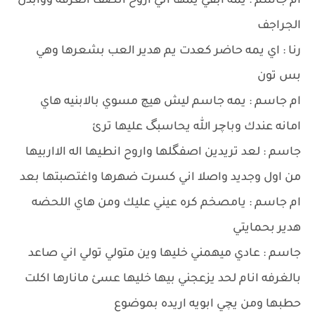
ام جاسم : يمه ابقي يمها اني اروح انضف الغرفه ووابدل
الجراجف
رنا : اي يمه حاضر كعدت يم هدير العب بشعرها وهي
بس تون
ام جاسم : يمه جاسم ليش هيچ مسوي بالابنيه هاي
امانه عندك وباچر الله يحاسبگ عليها ترئ
جاسم : لعد تريدين اصفگلها واروح انطيها اله الااربيها
من اول وجديد واصلا اني كسرت ضهرها واغتصبتها بعد
ام جاسم : يامصخم كره عيني عليك ومن هاي اللحضه
هدير بحمايتي
جاسم : عادي ميهمني خليها وين متولي تولي اني صاعد
بالغرفه انام لحد يزعجني بيها خليها عسئ مانارها اكلت
حطبها ومن يچي ابويه اريده بموضوع