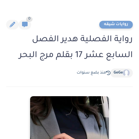
0
روايات شيقه
رواية الفصلية هدير الفصل
السابع عشر 17 بقلم مرج البحر
GeGe
منذ بضع سنوات