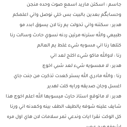
جاسم : اسكتن ماريد اسمع صوت وحده منجن
وحسابگم بعدين بالبيت بس خلي نوصل واني اعلمكم
هدير : سكتنه واني تحولت يم رنا لان يسوق ابدد مو
طبيعي والله سترنه مرتين ردنه نسوي حادث وسالت رنا
كتلها رنا اني مسويه شيء غلط يم العالم
رنا : لاوالله ماكو شيء اكلج لعد اني
هدير : لا ممسويه شيء لعد شبي اخوچ
رنا : والله مادري الله يستر كعدت تذكرت من جنت جاي
اغسل وجان صديقه ورايه كلت لهدير
هدير : لا ماتوقع استاذ حارث ميسويها الله اعلم اخوچ هذا
شايف علينه شوفه يالطيف الطف بينه وكعدنه اني ورنا
كل الوكت نقرا ايات وندعي تمر سلامات لان هاي اول مره