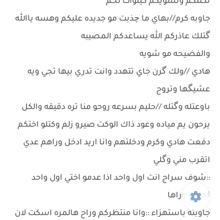
نكتلكم ونسويكم كيلوات لحم
جاوبه كرم//بهاي ما چذبت مو جديده عليكم وهسه ياالله
گتلك عاذركم الله يساعدكم المصيبه
والفضيحه مو شويه
هادي //ولك گرن جاي تتهدد وانت تدري بيها تجي ويه
عشيگها وتروح
باوعتله وگتله //حليم بسرعه روحو منا تره دقيقه والكل
يرحون يم مياده وعود ذاك الوكت صيرو زلم وكتلو اختكم
دفعت هادي وكرم ودخلتهم وانا اريد ادخل وراهم عدي
اتقرب مني وگلي
::شوف سراج انت اول واحد اذا عدمو اختي اول واحد
نكتلك وراها
جاوبته باستهزاء ::وانا منتظركم وراح هالمره اسكت لان