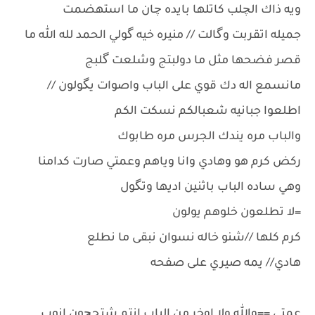
ويه ذاك الچلب كاتلها بايده چان ما استهضمت
جميله اتقربت وگالت // منيره خيه گولي الحمد لله الله ما
قصر فضحها مثل ما دولبتج وشلعت گلبج
مانسمع اله دك قوي على الباب واصوات يگولون //
اطلعوا جبانيه شعبالكم نسكت الكم
والباب مره يندك الجرس مره طابوك
ركض كرم هو وهادي وانا وياهم وعمتي صارت كدامنا
وهي ساده الباب باثنين اديها وتگول
=لا تطلعون خلوهم يولون
كرم كلها //شنو خاله نسوان نبقى ما نطلع
هادي// يمه صيري على صفحه
عمتي ==والله ولا اوخر من الباب انتم شتحچون انوب