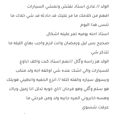
الولد // عادي استاذ نفتش ونمشي السيارات
افهم من كلامك ما مر عليك فد حادثه فد شي خلاك ما
تنسى هذا اليوم
استاذ احنه يوميه تمر علينه اشكال
صحيح بس ليل ورمضان وانت لازم واجب بهاي الليله ما
تتذكر شي
الولد هز راسه وگال //نعم استاذ كنت واكف اباوع
للسيارات والي اشك عنده شي اوكفه اجه ولد منكب
ويسوق سياره وكفته كتله // انزع الجفيه وانطيني هويتك
هو سلم وگلي وهو فرحان //اي خويه تدلل انا زميل وياك
وهسه خابروني المره جايبه ولد ومن فرحتي ما
عرفت شسوي