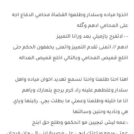
اخذوا مياده وسلدار وطلعوا القضاة محامي الدفاع اجه
على المحامي ادهم وگله
- - لاتفرح يازميلي بعد ورانا التمييز
ادهم // اتمنى تقدم التمييز واتمنى يخففون الحكم حتى
اخلع قميص المحامي وبالتالي اخلع قميص العداله
اهنا احنا طلعنا واحنا نسمع تهديد اخوان مياده واهل
سلدار وغلطهم علينه راد كرم يرجع يتعارك وياهم
انا ما خليته وطلعنا وعمتي ما بطلت بچي. ركبتها وياي
هي وناديه وحنين وسالتها
::عمه ليش تبچيين مو انحكمو وطلع حق ابنج
عمتي =يمه وداعتك ابچي على مصيبة ابني الي چان فرحان