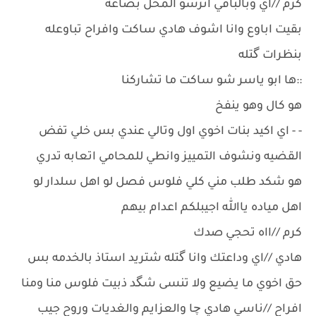
كرم //اي وبالباقي اترسو المحل بضاعه
بقيت اباوع وانا اشوف هادي ساكت وافراح تباوعله
بنظرات گتله
::ها ابو ياسر شو ساكت ما تشاركنا
هو كال وهو ينفخ
- - اي اكيد بنات اخوي اول وتالي عندي بس خلي تفض
القضيه ونشوف التمييز وانطي للمحامي اتعابه تدري
هو شكد طلب مني كلي فلوس فصل لو اهل سلدار لو
اهل مياده ياالله اجيبلكم اعدام بيهم
كرم //ااه تحجي صدك
هادي //اي وداعتك وانا گتله شتريد استاذ بالخدمه بس
حق اخوي ما يضيع ولا تنسى شگد ذبيت فلوس منا ومنا
افراح //ناسي هادي چا والعزايم والغديات وروح جيب