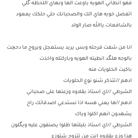
فهو انطاني الهويه باوعت الها وبهاي اللحظه گلي
اتفضل خويه هاي الك والصحبانك حلي حلكك يمعود
بالشافعات ياالله صار الولد
انا من شفت فرحته وبس يريد يستعجل ويروح ما دحچت
بالوجه هلگد انطيته الهويه وباركتله واخذت
باكيت الحلويات منه
ادهم //تتذكر شنو نوع الحلويات
الشرطي //اي استاذ بقلاوه وزعتها على صحباني
ادهم //ها يعني هسه اذا نستدعي اصدقائك راح
يشهدون انهم اكلوا وياك
الشرطي //اي استاذ بليلتها ظلوا يصنفون عليه ويگلون
هذا وزع بقلاوه انت من تتزوج شتوزع