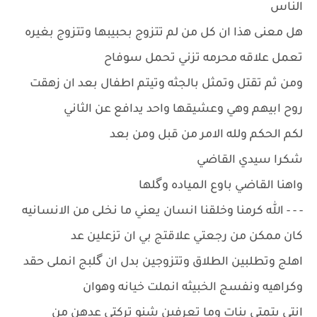
الناس
هل معنى هذا ان كل من لم تتزوج بحبيبها وتتزوج بغيره
تعمل علاقه محرمه تزني تحمل سوفاح
ومن ثم تقتل وتمثل بالجثه وتيتم اطفال بعد ان زهقت
روح ابيهم وهي وعشيقها واحد يدافع عن الثاني
لكم الحكم ولله الامر من قبل ومن بعد
شكرا سيدي القاضي
واهنا القاضي باوع المياده وگلها
- - - الله كرمنا وخلقنا انسان يعني ما نخلى من الانسانيه
كان ممكن من رجعتي علاقتج بي ان تزعلين عد
اهلج وتطلبين الطلاق وتتزوجين بدل ان گلبج انملى حقد
وكراهيه ونفسج الخبيثه انملت خيانه وهوان
انتي يتمتي بنات وما تعرفين شنو تركتي عدهن من