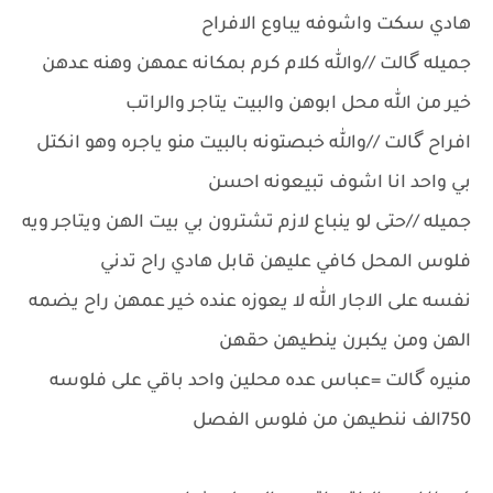
هادي سكت واشوفه يباوع الافراح
جميله گالت //والله كلام كرم بمكانه عمهن وهنه عدهن
خير من الله محل ابوهن والبيت يتاجر والراتب
افراح گالت //والله خبصتونه بالبيت منو ياجره وهو انكتل
بي واحد انا اشوف تبيعونه احسن
جميله //حتى لو ينباع لازم تشترون بي بيت الهن ويتاجر ويه
فلوس المحل كافي عليهن قابل هادي راح تدني
نفسه على الاجار الله لا يعوزه عنده خير عمهن راح يضمه
الهن ومن يكبرن ينطيهن حقهن
منيره گالت =عباس عده محلين واحد باقي على فلوسه
750الف ننطيهن من فلوس الفصل