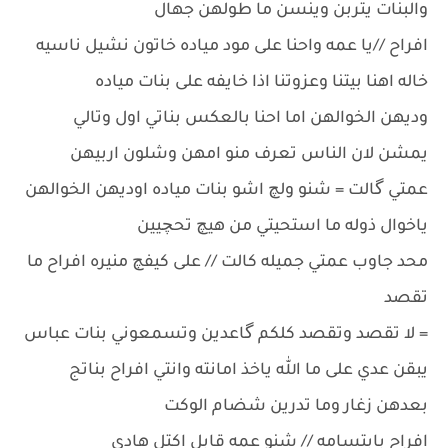
والبنات يتربن وينسن ما طولهن جهال
افراح //يا عمه واحنا على مود مياده خاتون نشيل ناسيه
خاله اهنا بيتنا وعزوتنا اذا خايفه على بنات مياده
وديهن الخوالهن اما احنا بالعكس بناتي اول وتالي
يمشن لان الناس تعرف منو امهن وشلون اربيهن
عمتي گالت = شنو ولچ اشو بنات مياده اوديهن الخوالهن
ياخوال ذوله ما استحيتي من هيچ تحچيين
محد جاوب عمتي جميله كالت // على كيفچ منيره افراح ما
تقصد
= لا تقصد وتقصد كلكم گاعدين وتسمعوني بنات عباس
يبقن عدي على ما الله ياخذ امانته وانتي افراح بناتج
بعدهن زغار وما تدرين شضام الوكت
افراح بابتسامه // شنو عمه قابل اكتل هادي