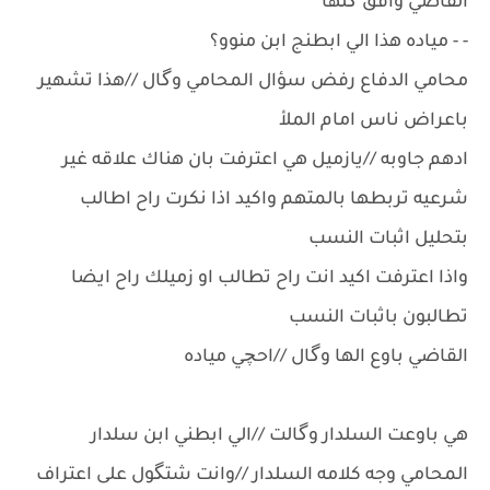
القاضي وافق گلها
- - مياده هذا الي ابطنج ابن منوو؟
محامي الدفاع رفض سؤال المحامي وگال //هذا تشهير
باعراض ناس امام الملأ
ادهم جاوبه //يازميل هي اعترفت بان هناك علاقه غير
شرعيه تربطها بالمتهم واكيد اذا نكرت راح اطالب
بتحليل اثبات النسب
واذا اعترفت اكيد انت راح تطالب او زميلك راح ايضا
تطالبون باثبات النسب
القاضي باوع الها وگال //احچي مياده
هي باوعت السلدار وگالت //الي ابطني ابن سلدار
المحامي وجه كلامه السلدار //وانت شتگول على اعتراف