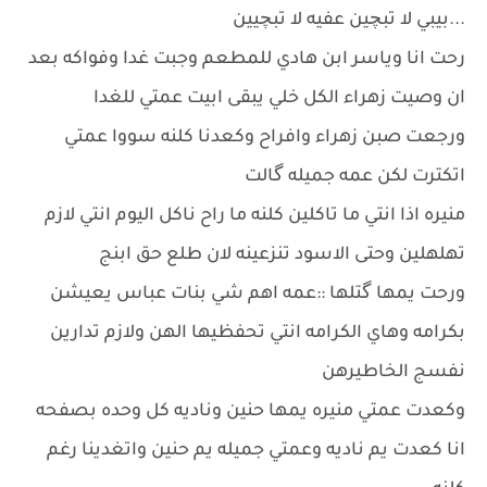
...بيبي لا تبچين عفيه لا تبچيين
رحت انا وياسر ابن هادي للمطعم وجبت غدا وفواكه بعد
ان وصيت زهراء الكل خلي يبقى ابيت عمتي للغدا
ورجعت صبن زهراء وافراح وكعدنا كلنه سووا عمتي
اتكترت لكن عمه جميله گالت
منيره اذا انتي ما تاكلين كلنه ما راح ناكل اليوم انتي لازم
تهلهلين وحتى الاسود تنزعينه لان طلع حق ابنج
ورحت يمها گتلها ::عمه اهم شي بنات عباس يعيشن
بكرامه وهاي الكرامه انتي تحفظيها الهن ولازم تدارين
نفسج الخاطيرهن
وكعدت عمتي منيره يمها حنين وناديه كل وحده بصفحه
انا كعدت يم ناديه وعمتي جميله يم حنين واتغدينا رغم