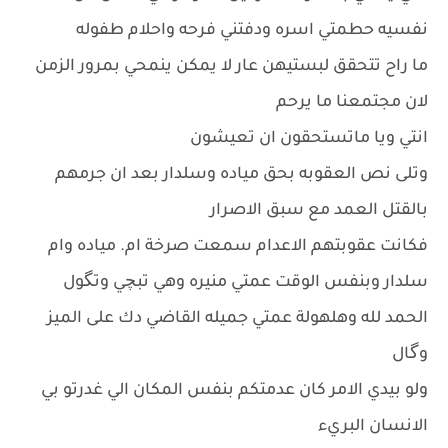
نفسيه حطمتي اسره ودفتني فرحه واحلام طفوله
ما راح تتحقق لبستيهن عار لا يمكن ينمحي بمرور الزمن
لان مجتمعنا ما يرحم
انتي ويا ماتستحقون ان تعيشون
وتلى نص العقوبه بحق مياده وسلدار بعد ان جرمهم
بالقتل العمد مع سبق الاصرار
فكانت عقوبتهم الاعدام سمعت صرخة ام. مياده وام
سلدار وبنفس الوقت عمتي منيره وهي تبچي وتگول
الحمد لله وهلهولة عمتي جميله القاضي دك على الميز
وگال
ولو بيدي الامر كان عدمتكم بنفس المكان الي غدرتو بي
الانسان البريء