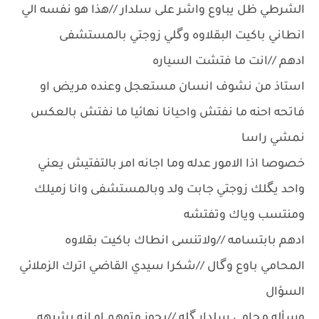
الشرطي ظل يباوع واشر على سلدار //هذا هو نفسه الي
انطاني باكيت البقلاوه وگلي زوجتي بالمستشفى
ادهم //انت ما فتشت السياره
استاذ من نشوف انسان مستعجل وعنده مريض او
فاتحه احنه ما نفتش واحيانا نهائيا ما نفتش بالعكس
نمشي راسا
خصوصا اذا الامور عدله وما اجانه امر بالتفتيش يعني
واحد يگلك زوجتي جابت ولد وبالمستشفى وانا زميلك
ومنتسب وياك وتفتشه
ادهم بابتسامه //ولاتنسى انطاك باكيت بقلاوه
المحامي باوع وگال //شكرا سيدي القاضي اترك الزملائي
السؤال
وسأله محامي سلدار گله //يجوز متوهم او انه يشبهه