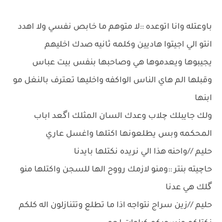
باوعتله وانا اتوعده ::لا متوهم ما خابص نفسي ولا اهدد
انتو الي اجيتوا هاديين وكلمه ثانيه صدك اخليهم
يجيبوها ويعدموها هي وصاحبها بنفس بيت عباس
وقبلها الم هاي الناس الواكفه واخليها تعترف بالنغل مو
ابنها
ولك جايبلك چلاب وعدك السان المثلك اگعد اباب
المحكمه وبس يطلعونها اكتلها واغسل عاري
حليم //واحنه هذا الي نريده نكتلها بايدنا
حاچيته بنتر ::ومنو لازمك رووح الها للسجن واكتلها منو
گلك هي عدنا
حليم //زين سراج نتواجه اذا ما تطلع وتتنازلون اله كلكم