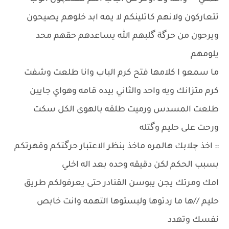
تتعاركون ولانهم كاتلينكم لا يمه ابد خلوهم يصيحون
ويرحون من حرگة گلبهم الله يساعدهم حقهم محد
يلومهم
ما سمعو ا كلامها فتح كرم الباب وانا طلعت وشفت
كرم متزانك ويه واحد والثاني بيده قامه وهواي جايين
طلعت المسدس ورميت طلقه بالهوى الكل سكت
ورحت على حليم وگتله
:: اخذ چلابك هالمره ماخذ بنظر الاعتبار حرگتكم وقهرتكم
بسبب الحكم لكن دقيقه وحده بعد اله اخلي
امك ومرتك يجن يبوسن القنادر حتى يعرفولكم طريق
حليم //ها ما ردتوها ولبستوها التهمه وانت خابص
نفسك وتهدد