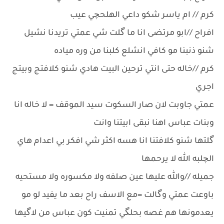
كرم // ام ياسر شكو داعي الهلحچي عيب
افراح //ابو مرتضى انا ما گلت شي عمتي تريدنا نشيل
شنو ذنبنا مو كافي انشلع كلبنا من وره مياده
كرم //خاله حتى انتي ترحين البيت هادي شنو كلافتج وبيتج
اجري
عمتي جاوبت لان صار السكوت سيد الموقف = لا خاله انا
وبنات عباس اهنا نبقى ابيتنا وانت
گلتها شنو كلافتنا انا هسه اكثر شي افكر بي اعدام هاي
الچلبه الله لا يرحمها
جميله //والله عليها عين صلفه ولا مكسوره ولا مستحيه
باوعت عمتي وگالت =مع الاسف راح بعد ما يفيد لو مو
يعدمونها هم غصه بحلگي تمنيت كون عباس من لاگيها