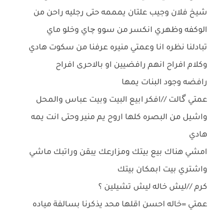
شيخ فلان وجيب علتان يمممه حتى رجليه راحن من
الوكفه وظهري انكسر من سوو چاي وخلو ماي
تبادلنا نظره انا وعمتي منيره عرفنا من سكوت هادي
وكلام افراح انهم رافضيين او بالاحرى افراح
رافضه وجود البنات يمها
عمتي گالت //افكر ابيع البيت وبيت عباس والمحل
واشيل من البصره كلها اروح يم منير وحتى انت يمه
هادي
امشي هناك بيع بيتك ومزارعك يبقن وراتبك ماشي
واشتري بيت ابمكان بيتك
كرم //ليش خاله ليش تشيلين ؟
عمتي =خاله احسن اقلها محد يذكرنا بسالفة مياده