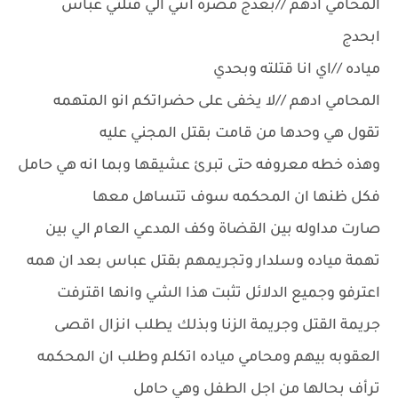
المحامي ادهم //بعدج مصره انتي الي قتلتي عباس
ابحدج
مياده //اي انا قتلته وبحدي
المحامي ادهم //لا يخفى على حضراتكم انو المتهمه
تقول هي وحدها من قامت بقتل المجني عليه
وهذه خطه معروفه حتى تبرئ عشيقها وبما انه هي حامل
فكل ظنها ان المحكمه سوف تتساهل معها
صارت مداوله بين القضاة وكف المدعي العام الي بين
تهمة مياده وسلدار وتجريمهم بقتل عباس بعد ان همه
اعترفو وجميع الدلائل تثبت هذا الشي وانها اقترفت
جريمة القتل وجريمة الزنا وبذلك يطلب انزال اقصى
العقوبه بيهم ومحامي مياده اتكلم وطلب ان المحكمه
ترأف بحالها من اجل الطفل وهي حامل