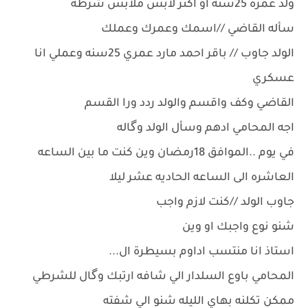
ولد عمره 25سنه او اكثر لابس ملابس شرطه
سأله القاضي //اسمك وعمرك وعملك
الولد جاوب // باقر احمد مارد عمري 25سنه وعملي انا
عسكري
القاضي وكف واقسم والولد ردد ورا القسم
اجه المحامي ادهم وسأل الولد وگاله
في يوم ..الموافق 18رمضان وين كنت ما بين الساعه
العاشره الى الساعه الحاديه عشر ليلا
جاوب الولد //كنت لازم واجب
شنو نوع واجبك او وين
استاذ انا منتسب اداوم بسيطرة ال...
المحامي باوع السلدار الي شافه ارتبك وگال للشرطي
ممكن تكلنه بهاي الليله شنو الي شفته