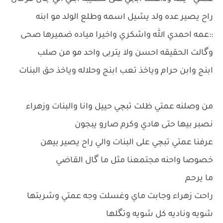
راح يصير عده ولد يشيل اسمه وطلع الولد مو ابنه
::عمه احمدي الله واشكري واخيرا مياده ضميرها صحى
وگالت الحقيقه احسن ولا يتربى واحد مو من صلب
ابنج وابن حرام وياخذ تعب ابنج وحلاله وياخذ حق البنات
من وصلنه عمتي ظلت تبچي حييل وانا والبنات وزهراء
نصبر بيها حتى هادي وكرم صارو يبجون
عرفنا عمتي تبچي على البنات والي راح يصير بيهن
خصوصا واحنه مجتمعنا مثل ما گال القاضي
ما يرحم
راحت زهراء وجابت ماي وغسلت وجه عمتي وشربتها
شويه وناديه كل شويه وتگلها