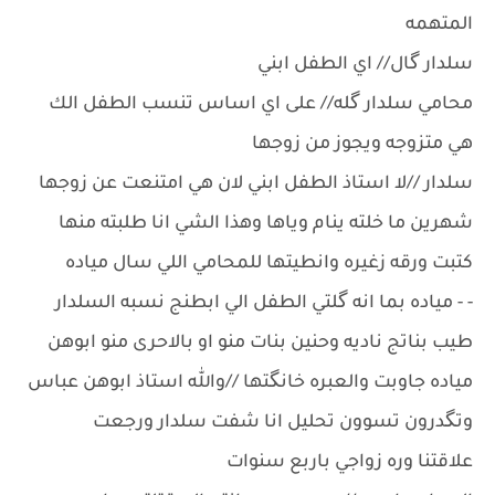
المتهمه
سلدار گال// اي الطفل ابني
محامي سلدار گله// على اي اساس تنسب الطفل الك
هي متزوجه ويجوز من زوجها
سلدار //لا استاذ الطفل ابني لان هي امتنعت عن زوجها
شهرين ما خلته ينام وياها وهذا الشي انا طلبته منها
كتبت ورقه زغيره وانطيتها للمحامي اللي سال مياده
- - مياده بما انه گلتي الطفل الي ابطنج نسبه السلدار
طيب بناتج ناديه وحنين بنات منو او بالاحرى منو ابوهن
مياده جاوبت والعبره خانگتها //والله استاذ ابوهن عباس
وتگدرون تسوون تحليل انا شفت سلدار ورجعت
علاقتنا وره زواجي باربع سنوات