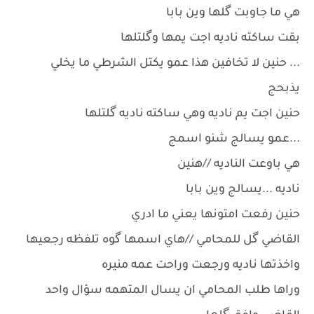
هي ما جاوبت گلها وين بابا
بقت ساكته ناديه اجت يمها وگلتلها
... حنين لا تخافين هذا عمو يكتل الشرطي ما يخلي
يذبحج
حنين اجت يم ناديه وهي ساكته ناديه گلتلها
...عمو يسالج شنو اسمج
هي باوعت الناديه //هنين
ناديه ...يسالج وين بابا
حنين رفعت امتونها يعني ما ادري
القاضي گل للمحامي //هاي اسمها گوه تلفظه رجعيها
واخذتها ناديه ورجعت وراحت عمه منيره
وراها طلب المحامي ان يسال المتهمه سؤال واحد