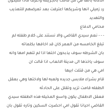
الدلاله بانها هي من قامت بالجريمه واعرف ماذا سيكون
رد زميلي انها وشريكها اعترفت بعد تعرضهم للتعذيب
والتهديد
محامي الدفاع
- - - نعم سيدي القاضي والا نستند على كلام طفله لم
تبلغ الخامسه من العمر كان قد اخافها بكلماته
بان الشرطه سوف يذبحون اختها اذا لم تتهم امها وانه
سوف ياخذها الى مدينة الالعاب اذا قالت ان
امي هي من قتلت ابيها
قام بشراء ملابس جديده ولعبه لها ولاختها وهي بعقل
الطفله قامت تزيد وتقلل على الحادثه
فعقل الاطفال يكون واسع المخيله هذه الطفله سيدي
القاضي احيانا تقول امي احضرت السكين وتاره تقول بان