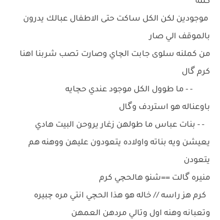
كلنه
موجودين لكن الكل ساكت حتى الاطفال عبالك يدرون
بالموقف الي صار
من كملنه سلوى جابت الچاي وصارت تصب شربنا اهنا
كرم گال
- - ما طوول الكل موجود عندي حچايه
باوعناله هو استردف وگال
- - بنات عباس ما طولهن زغار يروحن البيت هادي
يعيشن ويه بناته واولاده يتعودون عليهن ووهنه هم
يتعودن
منيره گالت ==شنو هالحچي كرم
كرم هز راسه // خاله هو هذا الحچي انتي مره چبيره
وتعبانه وهنه اول وتالي مردهن العمهن