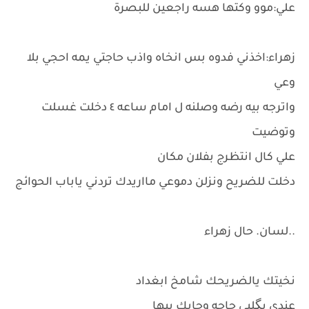
علي:موو وكتها هسه راجعين للبصرة
زهراء:اخذني فدوه بس انخاه واذب حاجتي يمه احجي بلا
وعي
واترجه بيه رضه وصلنه ل امام ساعه ٤ دخلت غسلت
وتوضيت
علي كال انتظرج بفلان مكان
دخلت للضريح ونزلن دموعي مااريدك تردني ياباب الحوائج
..لسان. حال زهراء
نخيتك يالضريحك شامخ ابغداد
عندي بگلبي حاجه وجايك بيها