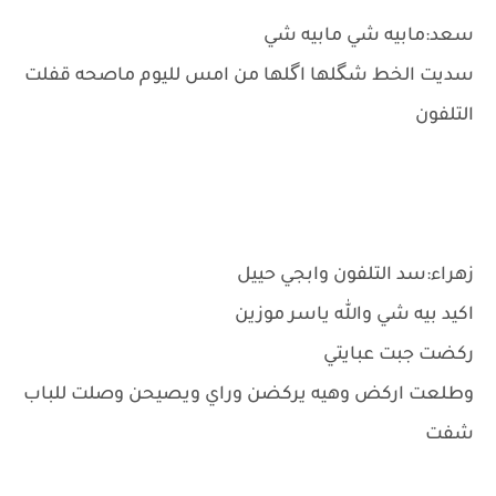
سعد:مابيه شي مابيه شي
سديت الخط شگلها اگلها من امس لليوم ماصحه قفلت
التلفون
زهراء:سد التلفون وابجي حييل
اكيد بيه شي والله ياسر موزين
ركضت جبت عبايتي
وطلعت اركض وهيه يركضن وراي ويصيحن وصلت للباب
شفت