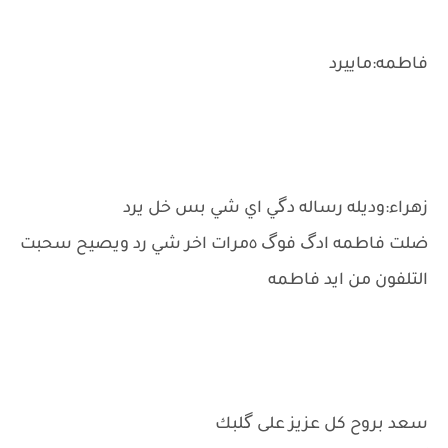
فاطمه:ماييرد
زهراء:وديله رساله دگي اي شي بس خل يرد
ضلت فاطمه ادگ فوگ ٥مرات اخر شي رد ويصيح سحبت
التلفون من ايد فاطمه
سعد بروح كل عزيز على گلبك