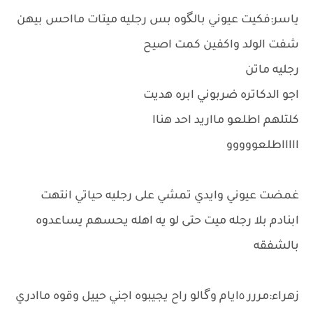
ياسر:فكيت عيوني بالگوه بس رجليه ميتات مااحس بيهن
شفت الولد واكفين كمت اصيح
رجليه ماتن
اجو الدكاتره ضربوني ابره هديت
كلتلهم اطلعو مااريد احد هناا
اااااطلعووووو
غمضت عيوني وايدي تمشي على رجليه حياتي انتهت
ابنادم بلا رجله ميت حتى لو يه اهله يحسهم يساعدوه
بالشفقه
زهراء:مررر ٥ايام وگالو راح يجيبوه اجني حييل وقوه ماادري