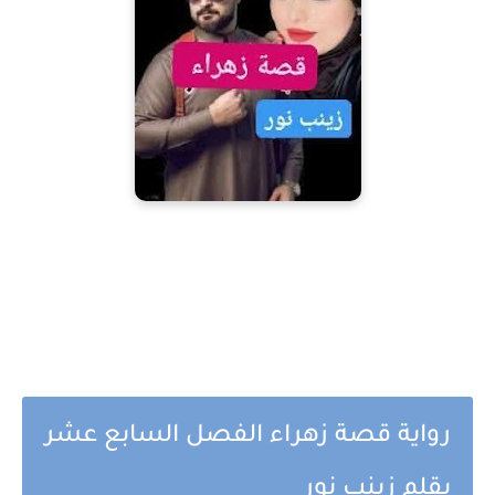
رواية قصة زهراء الفصل السابع عشر
بقلم زينب نور