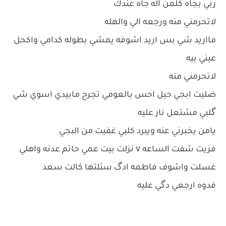
ربي بجاه كلمن اله جاه عندك
لاتحرمني منه ورجعه الي والهله
مااريد شي بس اريد اشوفه يمشي بطوله كدامي واكحل
عيني بيه
لاتحرمني منه
ضليت ابجي حيل احس بالعومي تجرح مابيدي اسوي شي
گلبي مشتعل نار عليه
يامن يخبرني عنه ويبرد كلبي غفيت من البجي
فزيت شفت الساعه ٧ نزلت بيت عمي حاتم عدنه واهلي
غسلت واشوف فاطمه ادگ سئلتها كالت سعد
فدوه ارجعي دگي عليه