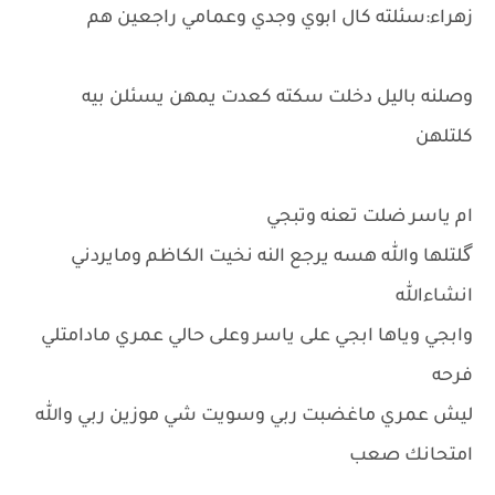
زهراء:سئلته كال ابوي وجدي وعمامي راجعين هم
وصلنه باليل دخلت سكته كعدت يمهن يسئلن بيه
كلتلهن
ام ياسر ضلت تعنه وتبجي
گلتلها والله هسه يرجع النه نخيت الكاظم ومايردني
انشاءالله
وابجي وياها ابجي على ياسر وعلى حالي عمري مادامتلي
فرحه
ليش عمري ماغضبت ربي وسويت شي موزين ربي والله
امتحانك صعب