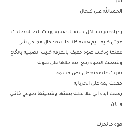
شر
الحمدالله على كلحال
زهراء:سويتله اكل خليته بالصينيه ورحت للصاله صاحت
عمتي خليه نايم هسه كلتلها سعد كال مماكل شي
عفتها ودخلت ضوه خفيف بالغرفه خليت الصينيه بالگاع
وشغلت الضوه رفع ايده خلاها على عيونه
تقربت عليه متغطي نص جسمه
كعدت يمه على الجربايه
رفعت ايده الي علا بطنه بستها وشميتها دموعي خانني
ونزلن
هوه ماتحرك