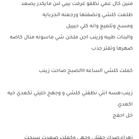
منين كال عمي نظفو غرفت بيبي لىن مايكدر يصعد
طلعت كلشي ونضفتها ورجعنه الجربايه
ومسح وتلميع وانه كلي حيييل
والبنات طيبه وزينب اجن ملخن شي ماسونه منال كاضه
ضهرها وتفتر جذب
كملت كلشي الساعه ١١الصبح صاحت زينب
زينب:هسه انتي نظفتي كلشي و وجهج خليتي تكعدي خيه
اكعدي
خل احفج
زهراء:صدك حفتلي وجهي وكملت صعدت سبحت