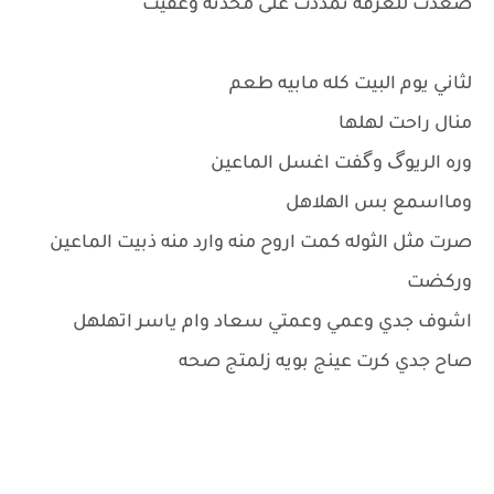
صعدت للغرفه تمددت على مخدته وغفيت
لثاني يوم البيت كله مابيه طعم
منال راحت لهلها
وره الريوگ وگفت اغسل الماعين
ومااسمع بس الهلاهل
صرت مثل الثوله كمت اروح منه وارد منه ذبيت الماعين
وركضت
اشوف جدي وعمي وعمتي سعاد وام ياسر اتهلهل
صاح جدي كرت عينج بويه زلمتج صحه