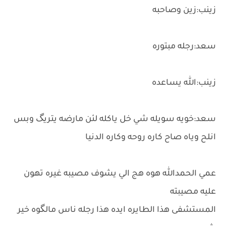
زينب:زين وصاحبه
سعد:رجله مبتوره
زينب:الله يساعده
سعد:خويه سويله شي خل ياكله لئن مارضه يتريگ وبس
انلح وياه صاح كاره روحه وكاره الدنيا
عمي الحمدالله هوه هج الي يشوف مصيبه غيره تهون
عليه مصيبته
المستشفى هذا الطايره ايده هذا رجله ناس مالگوه خير