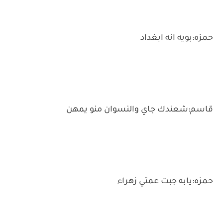
حمزه:بويه انه ابغداد
قاسم:شعندك جاي والنسوان منو يمهن
حمزه:يابه جبت عمتي زهراء