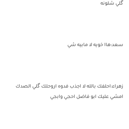
گلي شلونه
سعد:هاا خويه لا مابيه شي
زهراء:احلفك بالله لا اجذب فدوه اروحلك گلي الصدك
امشي عليك ابو فاضل احجي وابجي