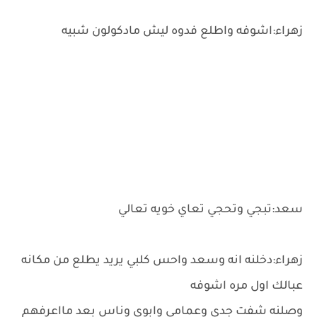
زهراء:اشوفه واطلع فدوه ليش مادكولون شبيه
سعد:تبجي وتحجي تعاي خويه تعالي
زهراء:دخلنه انه وسعد واحس كلبي يريد يطلع من مكانه
عبالك اول مره اشوفه
وصلنه شفت جدي وعمامي وابوي وناس بعد مااعرفهم