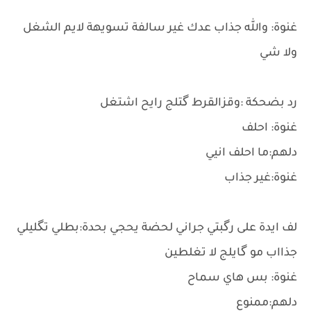
غنوة: والله جذاب عدك غير سالفة تسويهة لايم الشغل
ولا شي
رد بضحكة :وقزالقرط گتلج رايح اشتغل
غنوة: احلف
دلهم:ما احلف انيي
غنوة:غير جذاب
لف ايدة على رگبتي جراني لحضة يحجي بحدة:بطلي تگليلي
جذااب مو گايلج لا تغلطين
غنوة: بس هاي سماح
دلهم:ممنوع