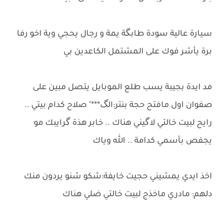
سيارة عالية سودة طابگة يمة و رجال يحجي وية اخو رفا
برة يأشر فوك على المشتمل الكاعدين بي
مد ايدة بجيبة يسب طلع الموبايل يتصل مبين على
صفوان اول مافتح حجة بنتر:الگ***" صلاح كدام بيتي ..
رايح لبيت خالتي لاگيني هناك .. خابر هذة گرايبك مو
يجفص بأسمي كدامة .. الله وياك
اخذ ايدي يمشيني حجيت خايفة:شكو شنو يردون منك
دلهم: مادري ماخذج لبيت خالتي ضلي هناك