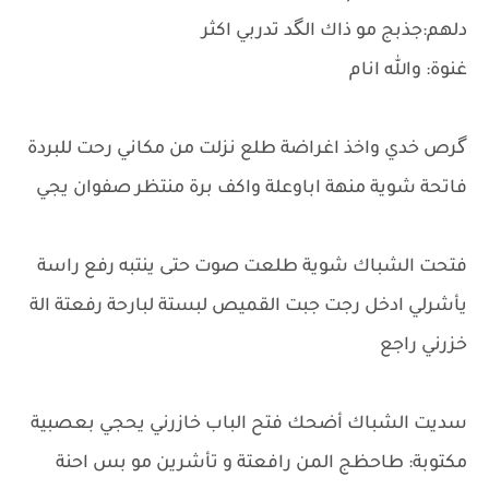
دلهم:جذبج مو ذاك الگد تدربي اكثر
غنوة: والله انام
گرص خدي واخذ اغراضة طلع نزلت من مكاني رحت للبردة
فاتحة شوية منهة اباوعلة واكف برة منتظر صفوان يجي
فتحت الشباك شوية طلعت صوت حتى ينتبه رفع راسة
يأشرلي ادخل رجت جبت القميص لبستة لبارحة رفعتة الة
خزرني راجع
سديت الشباك أضحك فتح الباب خازرني يحجي بعصبية
مكتوبة: طاحظج المن رافعتة و تأشرين مو بس احنة