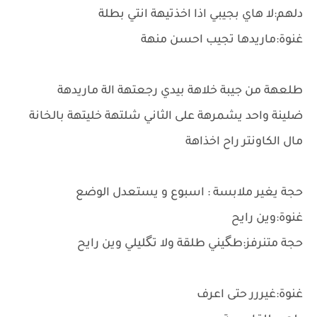
دلهم:لا هاي بجيبي اذا اخذتيهة انتي بطلة
غنوة:ماريدها تجيب احسن منهة
طلعهة من جيبة خلاهة بيدي رجعتهة الة ماريدهة
ضلينة واحد يشمرهة على الثاني شلتهة خليتهة بالخانة
مال الكاونتر راح اخذاهة
حجة يغير ملابسة : اسبوع و يستعدل الوضع
غنوة:وين رايح
حجة متنرفز:طگيني طلقة ولا تگليلي وين رايح
غنوة:غيررر حتى اعرف