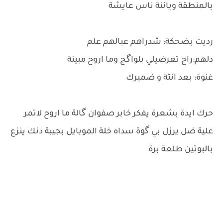
بالمنطقة وياننة ناس عايشة
رديت بضحكة: شدراهم عبالهم علم
دلهم:راح تعرضيلي بلواگج وما اروح مبينة
غنوة: بعد انتة و ضميرك
حرك ايدة بشعرة يفكر خابر صفوان گالة ما اروح لاتمر
علية ضل يرزل بي گوة سداه خلة الموبايل بجيبة دنك ينزع
بالبوتين طلعة برة