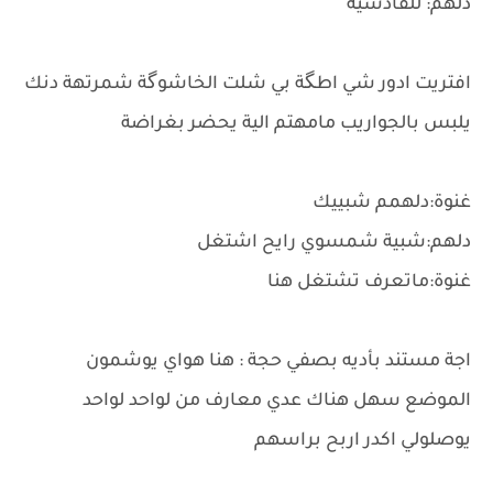
دلهم: للقادسية
افتريت ادور شي اطگة بي شلت الخاشوگة شمرتهة دنك
يلبس بالجواريب مامهتم الية يحضر بغراضة
غنوة:دلهمم شبييك
دلهم:شبية شمسوي رايح اشتغل
غنوة:ماتعرف تشتغل هنا
اجة مستند بأديه بصفي حجة : هنا هواي يوشمون
الموضع سهل هناك عدي معارف من لواحد لواحد
يوصلولي اكدر اربح براسهم