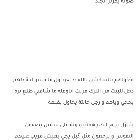
صوتة يكزبر الجلد
اخذولهم بالساعتين يالله طلعو اول ما مشو اجة دلهم
دخل للبيت من الترك فزيت اباوعلة ما شافني طلع برة
يحجي وياهم و رجل خالتة يحاول يقنعة
يتنازل يروح الهم همة يردونة على ساس يصفون
النفوس و يرجعون مثل گبل يجي يعيش قريب عليهم