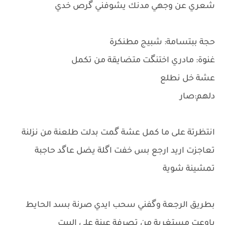
شعري عن وجهي مدنك يشوفني گرص خدي
حجة ببتسامة: شبيج مطنكرة
غنوة: مادري اختنگت متضايقة من تكمل
عشة خل نطلع
دلهم:صار
انتظرتة على ما كمل عشة گمت بدلت طلعنة من نزلنة
تعاجزت اريد ارجع بس خفت اگلة يضل عاگد حاجبة
تمشينة شوية
بطريق الرجعة وگفني سحب ايدي صرنة بسد الحايط
باوعت مستغربة من تصرفة عينة على البيت