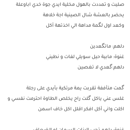
صليت و تمددت بالهول مخلية ايدي جوة خدي اباوعلة
يحضر بالعشة شال الصينية اجة خلاهة
وكعد اول لگمة مداهة الي اخذتهة أكل
دلهم: ماتگعدين
غنوة: مابية حيل سويلي لفات و نطيني
دلهم:گعدي لا تغصين
گمت متأففة تقربت يمة مرتكية بأيدي على رجلة
غلس عني ياكل گلت راح يخلص الطاوة احترمت نفسي و
اكلت واني أكل افكر اقلل اكل خاف اسمن