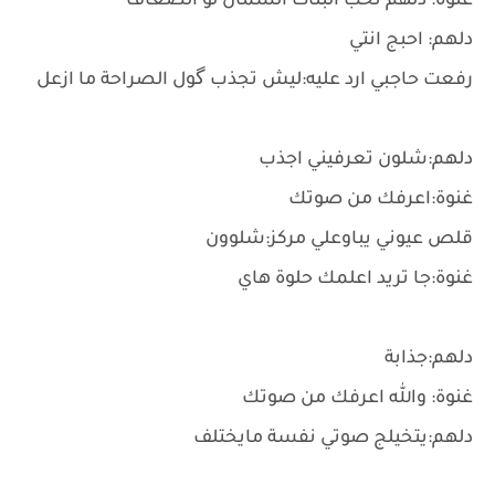
غنوة: دلهم تحب البنات السمان لو الضعاف
دلهم: احبج انتي
رفعت حاجبي ارد عليه:ليش تجذب گول الصراحة ما ازعل
دلهم:شلون تعرفيني اجذب
غنوة:اعرفك من صوتك
قلص عيوني يباوعلي مركز:شلوون
غنوة:جا تريد اعلمك حلوة هاي
دلهم:جذابة
غنوة: والله اعرفك من صوتك
دلهم:يتخيلج صوتي نفسة مايختلف