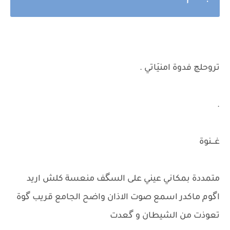
تروحلچ فدوة امنيَاتي .
.
غـــنوة
متمددة بمكاني عيني على السگف منعسة كلش اريد
اگوم ماكدر اسمع صوت الاذان واضح الجامع قريب گوة
تعوذت من الشيطان و گعدت