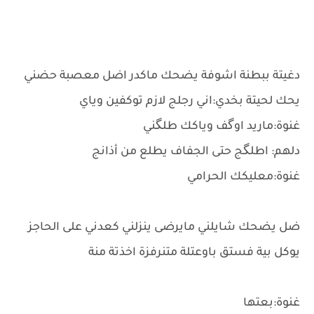
دغيتة ببطنة اشوفة يضحك ماكدر اضل معصبة حضني
يحك لحيتة بخدي:اني رجلج لازم توكفين وياي
غنوة:ماريد اوگف وياكك طلگني
دلهم: اطلگج حتى الجفاف يطلع من أذانج
غنوة:معليكك الحرامي
ضل يضحك شايلني مايرضى ينزلني كعدني على الحاجز
يوكل بية فستق باوعتلة متنرفزة اخذتة منة
غنوة:بعتها