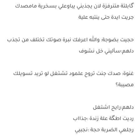
گابلتة متنرفزة لان يجذبني يباوعلي بسخرية مامصدك
جريت ايدة حتى ينتبه علية
حجيت بضوجة: والله اعرفك نبرة صوتك تختلف من تجذب
دلهم:سأليني خل نشوف
غنوة: صدك جنت تروح علمود تشتغل لو تريد تسويلك
مصيبة؟
دلهم:رايح اشتغل
رديت اطگة علة زندة :جذااب
رجلعي الضربة حجة :نجبيي