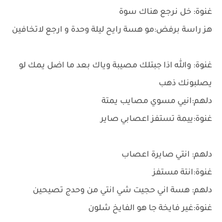
غنوة: خل نرجع هناك سوة
هز راسة برفض:مو هسة رايح ليلة وحدة و ارجع لاتخافين
غنوة: والله اذا جبتلك مصيبة وياك بعد ما اضل يمك لو
يصلبونك ذهب
دلهم:انيي مسوي مصايب يمتة
غنوة:ييمة تستفز اعصابي صاير
دلهم: انتي صايرة اعصاب
غنوة:انتة مستفز
دلهم: هسة اني حجيت شي انتي من وحدج تصيحين
غنوة:غير فايخة جا هو الفايخ شلون