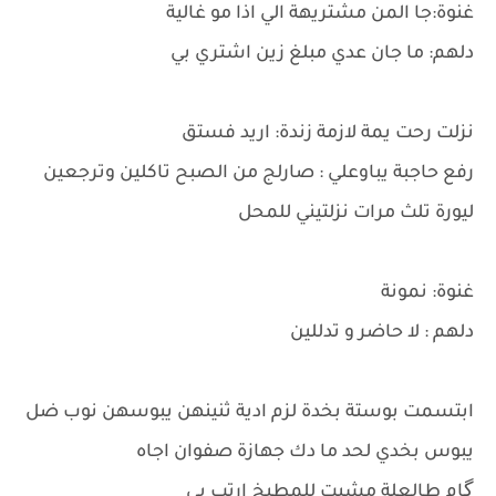
غنوة:جا المن مشتريهة الي اذا مو غالية
دلهم: ما جان عدي مبلغ زين اشتري بي
نزلت رحت يمة لازمة زندة: اريد فستق
رفع حاجبة يباوعلي : صارلج من الصبح تاكلين وترجعين
ليورة تلث مرات نزلتيني للمحل
غنوة: نمونة
دلهم : لا حاضر و تدللين
ابتسمت بوستة بخدة لزم ادية ثنينهن يبوسهن نوب ضل
يبوس بخدي لحد ما دك جهازة صفوان اجاه
گام طالعلة مشيت للمطبخ ارتب بي