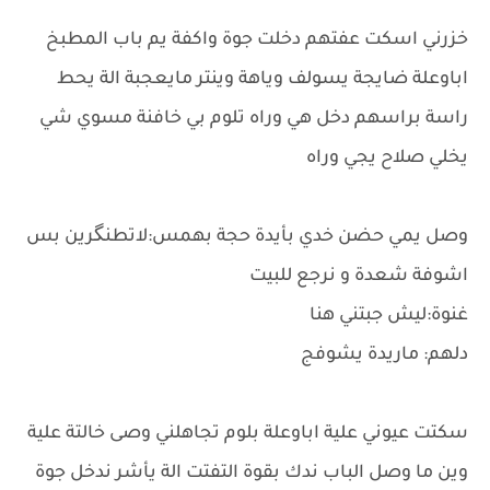
خزرني اسكت عفتهم دخلت جوة واكفة يم باب المطبخ
اباوعلة ضايجة يسولف وياهة وينتر مايعجبة الة يحط
راسة براسهم دخل هي وراه تلوم بي خافنة مسوي شي
يخلي صلاح يجي وراه
وصل يمي حضن خدي بأيدة حجة بهمس:لاتطنگرين بس
اشوفة شعدة و نرجع للبيت
غنوة:ليش جبتني هنا
دلهم: ماريدة يشوفج
سكتت عيوني علية اباوعلة بلوم تجاهلني وصى خالتة علية
وين ما وصل الباب ندك بقوة التفتت الة يأشر ندخل جوة