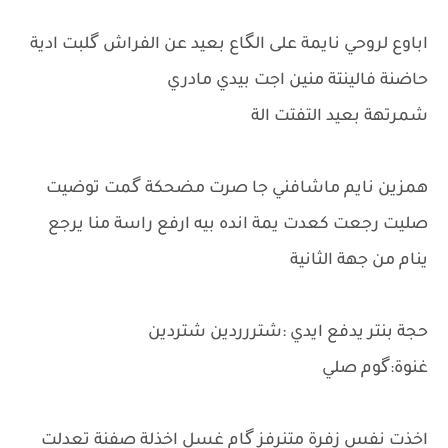
اباوع لروحي نايمة على الگاع بعيد عن الفراش گلبت ادية
حاضنة فالينتة منين اجت بيدي مادري
شمرتهة بعيد التفتت الة
همزين نايم ماشافني جا صرت مضحكة گمت توضيت
صليت رجعت كعدت يمة انده بيه ارفع راسة منا يرجع
ينام من جهة الثانية
حجة بنتر يدفع ايدي :شتررردين شتردين
غنوة:گوم صلي
اخذت نفس زفرة متنرفز گام غسل اخذلة صفنة تعدلت