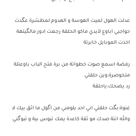
عدلت الهول لميت الهوسة و الهدوم لمطشرة عگدت
حواجبي اباوع لأيدي ماكو الحلقة رجعت ادور مالگيتهة
اخذت الموبايل خابرتة
رفضة اسمع صوت خطواتة من برة فتح الباب باوعتلة
متخوصرة:وين حلقتي
رد يضحك:ياحلقة
غنوة:بگت حلقتي اني احد يلومني من اگول ما اثق بيك لا
والله انتة صدك مو ثقة كاعدة يمك تبوس بية و تبوگني