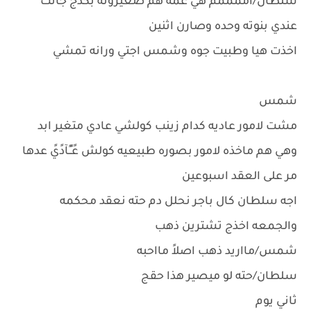
سلطان/اممممم هي عمه هم صغيرونه بكدج جانت
عندي بنوته وحده وصارن اثنين
اخذت هيا وطبيت جوه وشمس اجتي ورانه تمشي
شمس
مشت لامور عاديه كدام زينب كولشي عادي متغير ابد
وهي هم ماخذه لامور بصوره طبيعيه كولش عًـًـًآدًيً عدها
مر على العقد اسبوعين
اجه سلطان كال باجر نحلل دم حته نعقد محكمه
والجمعه اخذج تشترين ذهب
شمس/مااريد ذهب اصلاً مااحبه
سلطان/حته لو ميصير هذا حقج
ثاني يوم