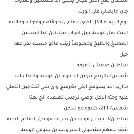
سلطان صح انس مجان يحبني ابد مستحيل وصدوك
جان خابصني على الورث
يوم لاربعاء الكل اجوي عمامي وعوائلهم واخواته وخالاته
البيت صار هوسه حيل اخوات سلطان هنا استلمن
المطبخ والطبخ وخصوصاً زينب ماكو حسينه بفراغها
حيل
سلطان صعدلي للغرفه
شمس/مااريدج تنزلين ابد جوه لان هوسه وكلها جايه
مااريد احد يشوفج ابقي بغرفتج واي شي تحتاجين اتصلي
عليه وحته الاكل اوصي نرجس تصعده الج لهنا
شمس/ااااف شنوو هو سجن
سلطان/لا حبيبتي مو سجن بس متعوفين النماذج الجايه
شنو نصهم ميتمنولي الخير وبعدين شوفي هوسه