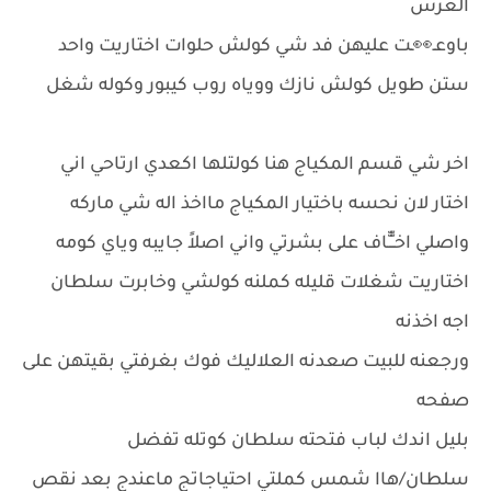
العرس
باوعـ👀ـت عليهن فد شي كولش حلوات اختاريت واحد
ستن طويل كولش نازك ووياه روب كيبور وكوله شغل
اخر شي قسم المكياج هنا كولتلها اكعدي ارتاحي اني
اختار لان نحسه باختيار المكياج مااخذ اله شي ماركه
واصلي اخــّّـّّاف على بشرتي واني اصلاً جايبه وياي كومه
اختاريت شغلات قليله كملنه كولشي وخابرت سلطان
اجه اخذنه
ورجعنه للبيت صعدنه العلاليك فوك بغرفتي بقيتهن على
صفحه
بليل اندك لباب فتحته سلطان كوتله تفضل
سلطان/هاا شمس كملتي احتياجاتج ماعندج بعد نقص