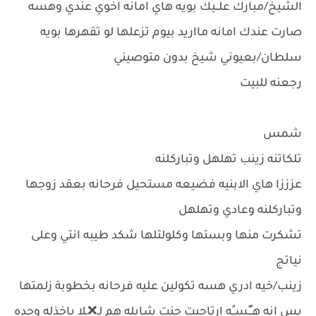
الشيخ/مبارك علــيك بويه هاي امانه اخوي عندي وهسه
صارت عندك امانه مااريد بيوم تزعلها لو تقهرها بويه
سلطان/بعيوني شيخ بدون متوصيني
رجعنه للبيت
شمس
تلكاتنه زينب تهلهل وتباركلنه
عزززا هاي الابنيه فضيعه مستحيل فرحانه بعقد زوجها
وتباركلنه وعادي وتهلهل
تشكرت منها وبستها وكلولتلها شكد طيبه انتي وعلى
نياتج
زينب/خيه ادري هسه تكولين عليه فرحانه بخطوبة زلمتها
بس انه هــًـًســًه ارتاحيت جنت شايله هم لـ❌ـلا ياخذله وحده