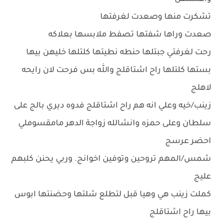
تشكرت منها وصعدت لغرفتها
صعدت وراها شفتها تصفط ملابسها بعلاكه
رحت لغرفتي جبتلها حنطه نطيتها كلتلها خليهن بيها
بستها كلتلها راح اشتاقلج والله بس فرحت لان رايحه
لاهلج
زينب/خيه وعلي انه هم راح اشتاقلج فدوه ديري بالج على
سلطان وعلى حمزه وانشالله زواجة الدهر مامقسوملي
احضر عرسج
شمس/المهم تروحين وتوفين اخوانج. وربي يحنن كلبهم
عليج
كملت زينب هي وهيا قبل لتطلع شلتها وحضنتها ابوس
بيها راح اشتاقلج