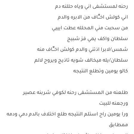
رحنه لمستشفى اني وياه حللنه دم
اني كولش اخــّّـّّاف من الابره والدم
من سحبت مني المحلله عطت ايييي
سلطان واكف يمي فز شبيج
شمس/لابرا اذتني والدم كولش اخــّّـّّاف منه
سلطان/يله ميخالف شويه تاذيج ويروح لالم
كالو يومين وتطلع النتيجه
طلعنه من المستشفى رحنه لكوفي شربنه عصير
ورجعنه للبيت
ورا يومين راح استلم النتيجه طلع اختلاف بالدم دمي ودمه
ممطابق