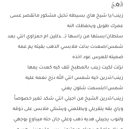
آلُـ✿ـجُ
زينب/يا شيخ هاي بسيطه تخبل مشكور ماتقصر عسى
عمرك طويل ويحفظك النه
سلطان/بستها من راسها تـﮧـدللين ام حمزاوي انتي بعد
شمس/صعدت بدلت ملابسي الذهب بقيته يم عمه
ضميته للعرس عود اخذه
نزلت لكيت زينب بالمطبخ تلف كبه كعدت يمها
زينب/تدرين خيه شمس انتي الله دزج نعمه عليه
شمس/ابتسمت شلون يعني
زينب/تدرين الشيخ من اجيتي انتي شكد تغير خصوصاً
وياي بقه يتقربلي ويطلعني ويشتلي ملابس على ذوقه
ولنوب يجيبلي هديه ذهب وعلي جان حته ميباوع بوجهي