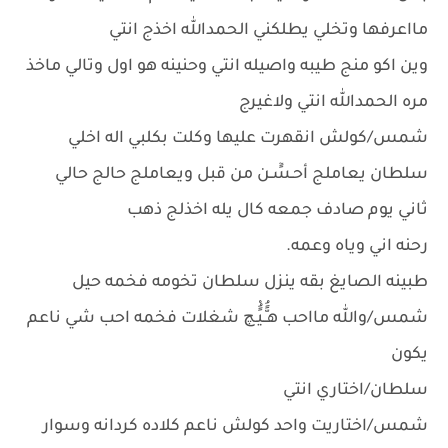
مااعرفها وتخلي يطلكني الحمدالله اخذج انتي
وين اكو منج طيبه واصيله انتي وحنينه هو اول وتالي ماخذ
مره الحمدالله انتي ولاغيرج
شمس/كولش انقهرت عليها وكلت بكلبي اله اخلي
سلطان يعاملج أحـسًٓـن من قبل ويعاملج حالج حالي
ثاني يوم صادف جمعه كال يله اخذلج ذهب
رحنه اني وياه وعمه.
طبينه الصايغ بقه ينزل سلطان تخومه فخمه حيل
شمس/والله مااحب هـًُّـيًُْـچ شغلات فخمه احب شي ناعم
يكون
سلطان/اختاري انتي
شمس/اختاريت واحد كولش ناعم كلاده كردانه وسوار