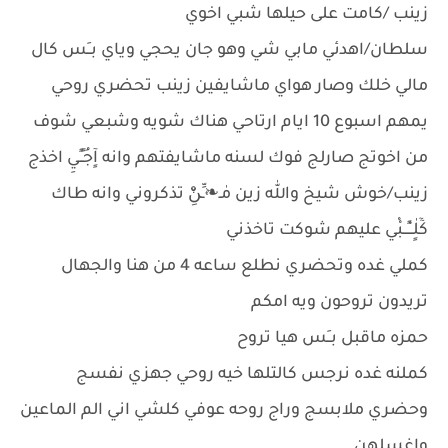
زينب /كامت على حيلها شبي اخوي
سلطان/اهدئي مابي شي وهو جان يحجي وياي بــَس كال
مالي خلك وصار هواي ماشايفين زينب تحضري روحي
يمهم اسبوع 10 ايام ارتاحي هناك شويه وشبعي شوف
من اخوتج صارلج فوك لسنه ماشايفتهم وانه آٍجُـٍـٍيِ اخذج
زينب/خوش شيخ والله زين مٰـ❧ـِّنِْٚ تذكروني وانه طاك
كٓٓلٍٰــْـٍــبْْي عليهم شوكت تاخذني
كملي غده وتحضري نطلع ساعه 4 من هنا والجهال
تريدون تروحون ويه امكم
حمزه ماقبل بــَس هيا تروح
كملنه غده نرجس كالتلها خيه روحي جهزي نفسج
وحضري ملابسج وراج روحه عوفي كلشي اني الم الماعين
واغسلهن