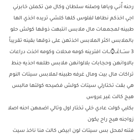
رحنه آٌنــي وياها وصلنه سلطان وكال من تكملن خابرني
اجي اخذكم نطاها لفلوس كلها كلشي تريده اخذي الها
طبينه لمجمعات مال ملابس انتبهت ذوقها كولش حلو
بالملابس اكثر الملابس اخذتهن على ذوقها بقينه تقريباً
3 سـَـــاعْـــ⌚ـــات افترينه كومه محلات وكومه اخذت دراعات
بالاوانهن وحجابات بلالوانهن ملابس طلعه احذيه جنط
تراكات مال بيت ومال غرفه طبينه لملابس سيتات النوم
هي بقت تختارلي سيتات كولش فضيحه كولتها مالبس
هيج كالت غير عروس
بكلبي كولت عادي خلي تختار اول وتالي اضمهن احنه اصلا
زواجنه هيج راح يكون
فتنه لمحل بس سيتات لون ابيض كالت منا ناخذ سيت