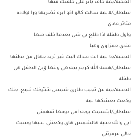
الحجيه/يمه خاف ياثر على خلفتك منها
سلطان/لايمه سالت كالو اكو ابره تضربها ورا لولاده
متاثر عادي
واول طفله اذا طلع بي شي بعدمااخلف منها
عندي حمزاوي وهيا
الحجيه/جا يمه انت عندك البت غير تريد جهال من بطنها
سلطان/هسه الله كريم يمه هي وينها ﯙين الطفل هي
طفله
الحجيه/يمه من تجيب طاري شمس عـُـيـّــُونك تلمع. جنك
وكعت بعشكها يمه
سلطان/ابتسمت بوجه امي دومها تفهمني
ايي والله حجيه هالشمس هاي وكعتني بحبها وسبت
حالي مرمرتني