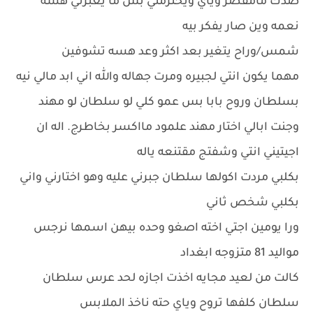
صدك مامقصر وياي ويحترمني بس ما يعبرني هسه
نعمه وين صار يفكر بيه
شمس/وراح يتغير بعد اكثر وعد هسه تشوفين
مهما يكون انتي لجبيره ومرت جهاله والله اني ابد مالي نيه
بسلطان وروح بابا بس عمو كلي لو سلطان لو مهند
وجنت ابالي اختار مهند علمود مااكسر بخاطرج. اله ان
اجيتيني انتي وشفتج مقتنعه ياله
بكلبي مردت اكولها سلطان جبرني عليه وهو اختارني واني
بكلبي شخص ثاني
ورا يومين اجتي اخته اصغو وحده بيهن اسمها نرجس
مواليد 81 متزوجه ابغداد
كالت من لعيد مجايه اخذت اجازه لحد عرس سلطان
سلطان كلفها تروح وياي حته ناخذ الملابس