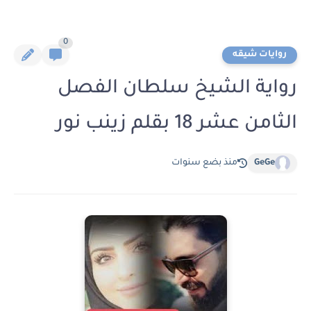
0
روايات شيقه
رواية الشيخ سلطان الفصل
الثامن عشر 18 بقلم زينب نور
GeGe
منذ بضع سنوات