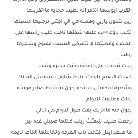
اتقرب ابوسها اتذكر انه نطيت حجايه مااتقربلها
زين شلون ياربي وهسه هي الي اجتني برجليها حسيتها
ثكلت باوعـ👀ـت عليها شفتها نامت خليت راسها على
المخده وغطيتها لا تتمرض السبلت مفتوح وشعرها
رطب
رحت تمددت على القنفه دخنت جكاره ونمت
كعدت الصبح باوعت عليها شلون نايمه مثل الملاك
وشعرها مكفش سابحه بدون تمشيط صاير هوسه
بدلت وطلعت للدوام
بدون حته مااتريك بقت طول لدوام هي ابالي
رجعت طبيت شِفـٍـْْــٰٰتْ زينب كلتلها صبيلي غده بين
مااصعد ابدل فتحت باب الغرفه وتخايلتها الكاها نايمه