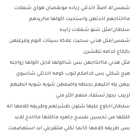
شمس/لا اصلاً اخذتلي زياده مونقصان هواي شغلات
مااختاجهم اخذتهن واستحيت اكولها مااريدهم
سلطان/مثل شنو شغلات زايده
شمس/مثل هذني سحبت علاكه سيتات النوم وفرغتهن
بالكاع كدامه تطشرن
مثل هذني مااحتاجهن بس شاكولها قابل اكولها زواجنه
هيج شكلي بس كدامكم لنوب كومه اخذتلي شاسوي
بيهن يله اخليهم بجنطه واضمهن شويه شويه انطيهم
لزينب يجوز تستفاد منهم اكثر مني
سلطان/اباوع عليها شلون طشرتهم وطريقه كلامها انه
كلتلها من تحسين نفسج جاهزه ماكلتها مااخذج للابد
بس طريقه كلامها كانما تكلي متتقربلي ابد استهضمت