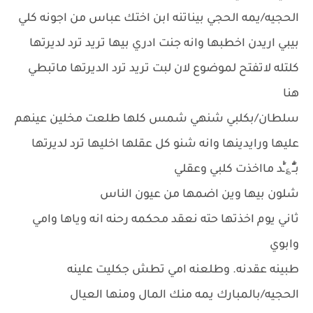
الحجيه/يمه الحجي بيناتنه ابن اختك عباس من اجونه كلي
بيبي اريدن اخطبها وانه جنت ادري بيها تريد ترد لديرتها
كلتله لاتفتح لموضوع لان لبت تريد ترد الديرتها ماتبطي
هنا
سلطان/بكلبي شنهي شمس كلها طلعت مخلين عينهم
عليها ورايدينها وانه شنو كل عقلها اخليها ترد لديرتها
بـٍْْـٍْ؏ـٍْْد مااخذت كلبي وعقلي
شلون بيها وين اضمها من عيون الناس
ثاني يوم اخذتها حته نعقد محكمه رحنه انه وياها وامي
وابوي
طبينه عقدنه. وطلعنه امي تطش جكليت علينه
الحجيه/بالمبارك يمه منك المال ومنها العيال