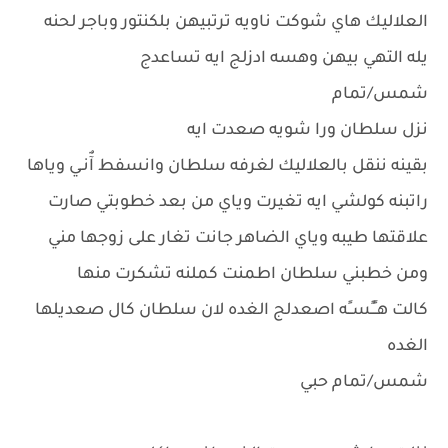
العلاليك هاي شوكت ناويه ترتبيهن بلكنتور وباجر لحنه
يله التهي بيهن وهسه ادزلج ايه تساعدج
شمس/تمام
نزل سلطان ورا شويه صعدت ايه
بقينه ننقل بالعلاليك لغرفه سلطان وانسفط آٌنـي وياها
راتبنه كولشي ايه تغيرت وياي من بعد خطوبتي صارت
علاقتها طيبه وياي الضاهر جانت تغار على زوجها مني
ومن خطبني سلطان اطمنت كملنه تشكرت منها
كالت هــًـًســًه اصعدلج الغده لان سلطان كال صعديلها
الغده
شمس/تمام حبي