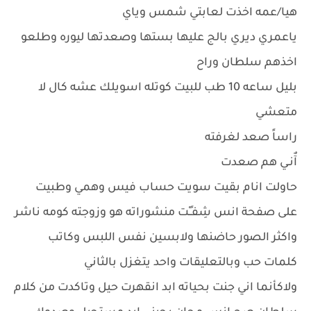
هيا/عمه اخذت لعابتي شمس وياي
ياعمري ديري بالج عليها بستها وصعدتها ليوره وطلعو
اخذهم سلطان وراح
بليل ساعه 10 طب للبيت كوتله اسويلك عشه كال لا
متعشي
راساً صعد لغرفته
آٌنـي هم صعدت
حاولت انام بقيت سويت حساب فيس وهمي وطبيت
على صفحة انس شِفـٍـْت منشوراته هو وزوجته كومه ناشر
واكثر الصور حاضنها ولابسين نفس اللبس وكاتب
كلمات حب وبالتعليقات واحد يتغزل بالثاني
ولاكأنما اني جنت بحياته ابد انقهرت حيل وتاكدت من كلام