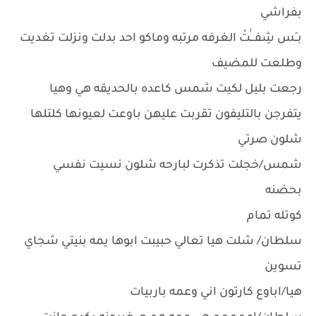
بفراشي
بــَس شِفـــٰٰتْ الغرفه مرتبه وماكو احد بدلت ونزلت تغديت
وطلعت للمضيف
رجعت بليل لكيت شمس كاعده بالحديقه هي وهيا
يتفرجن بالتليفون تقربت عليهن باوعت لعيونها كلتلها
شلون صرتي
شمس/خجلت تذكرت لبارحه شلون نسيت نفسي
بحضنه
كوتله تمام
سلطان/ شلت هيا تعالي حبيبت ابوها يمه بنيتي شجاي
تسوين
هيا/اباوع كارتون اني وعمه باربيات