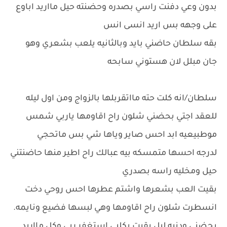
بدون وعي دفنت راسي بصدره وحضنته حيل مااريد اباوع
على وجهه بس اريد انسى انس
بقه سلطان حاضني بايد وبالثانيه يلعب بشعري وهو
جان مبلل لان هستوني سابحه
سلطان/انه كلت حته مااتقربلها بالزواج ومن اول ليله
للعقد اجتي بحضني شلون راح اقاومها ياربي شمس
موطبيعيه ابد احس صاير وياها شي بس ماتحجي
لدرجه احسها متمسكه بيه عبالك راح اطير منها حاضنتني
حيل ومخليه راسه بصدري
بقيت العب بشعرها واشتم عطرها احس روحي دخت
انسطرت شلون راح اقاومها وهي لبسها فضيع ونايمه.
بحضني ودنيه ليل بقيت بكلبي استغفر ربي وكل مااريد