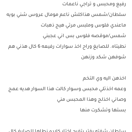
رفيع ومحبس و تراجي ناعمات
سلطان/شمس هذاكلش ناعم مومال عروس شني بويه
ماعندي فلوس وملبس مرتي هيج ذهبات
شمس/موقصه فلوس بس اني عجبني
نطيتاه. للصايغ وراح اخذ سوارات رفيعه 6 كال هذني هم
شوفهن شكد وزنهن
اخذهن اليه وي التخم
وعمه اخذتلي محبس وسوار كالت هذا السوار هديه عمج
وصاني اخذلج وهذا المحبس مني
بستها وتشكرت منها
سلطان شفته يفتر يتفرج اختار كلاده نطاها للصايغ كال