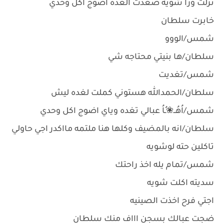
نزلت ورا شويه صعدت الغده اضوج اكل وحدي
خابرت سلطان
شمس/الووو
سلطان/ها بنيتي محتاجه شي
شمس/تغديت
سلطان/الحمدالله هستوني كملت لغده ليش
شمس/اُهُــ❀ـُاُ عبالي تغده وياي اضوج اكل وحدي
سلطان/انه بالمضيف وكلها هنا ملتمه مااكدر اجي حاولي
تاكلين حته لوشويه
شمس/تمام يله اخذ راحتك
سديته اكلت شويه
اجتي فرح اخذت الصينيه
ضجت عبالك بسجن اااف منك سلطان