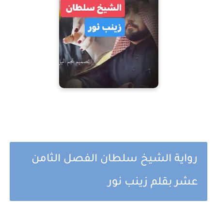
رواية الشيخ سلطان الفصل الثامن
عشر بقلم زينب نور