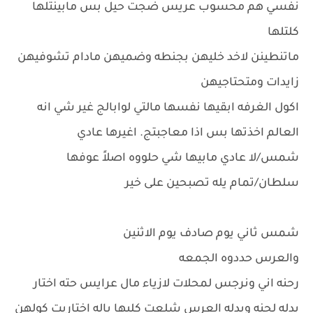
نفسي هم محسوب عريس ضجت حيل بس مابينتلها
كلتلها
ماتنطينن لاخد خليهن بجنطه وضميهن مادام تشوفيهن
زايدات ومتحتاجيهن
اكول الغرفه ابقيها نفسها مالتي لوابالج غير شي انه
العالم اخذتها بس اذا معاجبتج. اغيرها عادي
شمس/لا عادي مابيها شي حلووه اصلاً عوفها
سلطان/تمام يله تصبحين على خير
شمس ثاني يوم صادف يوم الاثنين
والعرس حددوه الجمعه
رحنه اني ونرجس لمحلات لازياء مال عرايس حته اختار
بدله لحنه وبدله العرس شلعت كلبها ياله اختاريت كولهن