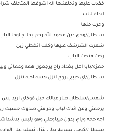
فقدت عليها وتحلفتلها اله اشوفها المتخلف شرا
اندك لباب
وخرت منها
سلطان/وحق دين محمد الله رحم بحالج لوما الباب 
شمرت الشرشف عليها وكلت اتغطي زين
رحت فتحت الباب
حمزه/بابا اهل بغداد راح يرجعون همه وعماتي 
سلطان/اي حبيبي روح انزل هسه احنه ننزل
شمس/سلطان صار عبالك جبل فوكاي اريد بس اق
يرحمني ومن اندك لباب وخر مني صدوك حسيت رب
اجه حجه وياي بدون ميباوعلي وهو يلبس بدشداش
سلطان/كومي بسرعه بدلي ننزل نسلم على الوادم 