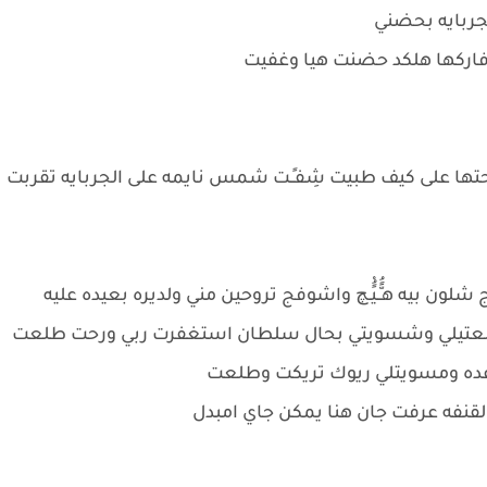
جربايه بحضني
 افاركها هلكد حضنت هيا وغفيت
 على كيف طبيت شِفـٍـت شمس نايمه على الجربايه تقربت
يه هـًُّـيًُْـچ واشوفج تروحين مني ولديره بعيده عليه
ن طلعتيلي وشسويتي بحال سلطان استغفرت ربي ورحت طلعت
عده ومسويتلي ريوك تريكت وطلعت