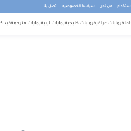
استخدام
من نحن
سياسة الخصوصيه
أتصل بنا
املة
روايات عراقية
روايات خليجية
روايات ليبية
روايات مترجمة
قيد كت