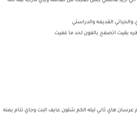
ي اريد هالشي بــَس ضجت من تعامله وياي لدرجه بقه حته
الحياتي القديمه والدراستي
ره بقيت اتصفح بالفون لحد ما غفيت
عرسان هاي ثاني ليله الكم شلون عايف البت وجاي تنام يمنه