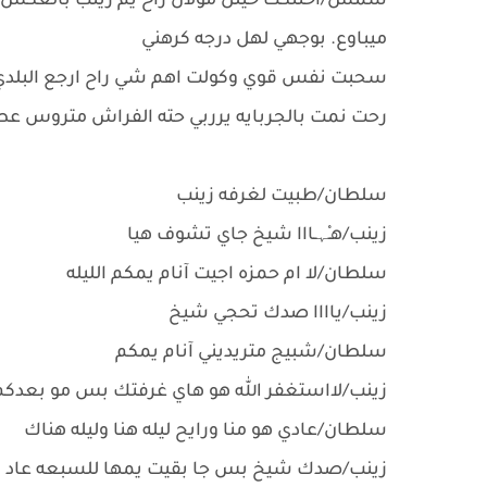
شمس/اختنكت حيلل مولان راح يم زينب بالعكس ان
ميباوع. بوجهي لهل درجه كرهني
سحبت نفس قوي وكولت اهم شي راح ارجع البلدي و
رحت نمت بالجربايه يرربي حته الفراش متروس عط
سلطان/طبيت لغرفه زينب
زينب/هـْﮩـااا شيخ جاي تشوف هيا
سلطان/لا ام حمزه اجيت آنام يمكم الليله
زينب/ياااا صدك تحجي شيخ
سلطان/شبيج متريديني آنام يمكم
زينب/لااستغفر الله هو هاي غرفتك بس مو بعدكم 
سلطان/عادي هو منا ورايح ليله هنا وليله هناك
زينب/صدك شيخ بس جا بقيت يمها للسبعه عاد