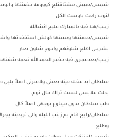
شمس/حبيبتي مشتاقتلج كووومه حضنتها وابوس
لنوب راحت باوست الكل
زينب/هلا خيه بالمبارك عليج انشالله
شمس/حضنتها وبستها كولش استفقدتها واشتاقيتل
بشريني اهلج شلونهم واخوج شلون صار
زينب/بعدعمري خيه بـﺨـيـﺮ الحمدالله نعمه ش
سلطان ابد مخله عينه بعيني ولاعبرني اصلاً بلي
بدلت ملابسي لبست تراك مال نوم.
طب سلطان بدون ميباوع بوجهي اصلاً كال
سلطان/رايح انام يم زينب الليله والي تريدينه يجرالج يابت عمي بشهر ال11 
وطلع