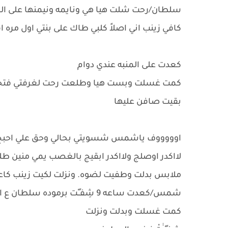
سلطان/رحت شلت هيا هي ونايمه ونيمنها على ال
كافي زينب اني اصلاً كلبي طاك على بنتي اول مره
كعدت على المنبه عندي دوام
كمت غسلت وبست هيا وطلعت رحت لغرفتي فتحتها
بقيت صافن عليها
اوووووف ياشمس شسويتي بحالي وحق علي احبج شلون ب
لااكدر اوصلج ولااكدر ابقيج بالغصب يمي مني
ملابس بدلت وطفيت لضوه. ونزلت لكيت زينب كا
شمس/كعدت ساعه 9 شِفـٍـْت برموده سلطان ع القنفه عرفت جان هنا يمكن جاي امبدل
كمت غسلت وبدلت ونزلت