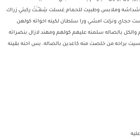
ه وملابس وطبيت للحمام غسلت شِفـٍــٰٰتْ ركبتي زراك
حجاي ونزلت امشي ورا سلطان لكينه اخواته كولهن
لكل بالصاله سلمنه عليهم كولهم ومهند لازال بنضراته
 حسيت براحه من خلصت منه كاعدين بالصاله. بس احنه بقينه
ليه