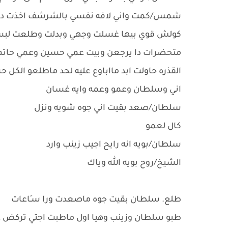
شمس/كمت واني لافه نفسي بالشرشف اخذت دشداش
كولش قوي بيها غسلت وجهي وبدلت وطلعت لبست 
متحضرات دا يرجعن وبيت عمي حسين وعمي حاتم وا
القذره حاولت ابد مااباوع عليه لحد ماطلعو الكل
اني وسلطان وعمو وعمه وايه غسان
سلطان/صعد بقيت اني جوه شويه ونزل
كال لعمو
سلطان/بويه انه رايح اجيب زينب وارد
الشيخ/روح بويه الله وياك
طلع. سلطان بقيت جوه ماصعدت ورا سـَاعات
طبو سلطان وزينب وهيا اول ماطبت اجتي تركض ع