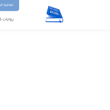
اتفاقية ال
روايات ك