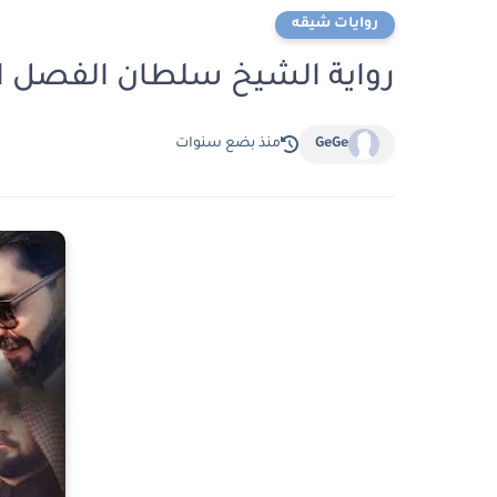
روايات شيقه
رواية الشيخ سلطان الفصل الواحد العشر
GeGe
منذ بضع سنوات