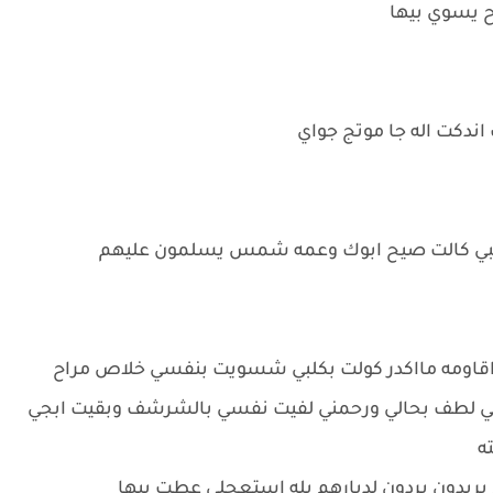
ح يسوي بيها
اندكت اله جا موتج جواي
وبيبي كالت صيح ابوك وعمه شمس يسلمون عليهم
اومه مااكدر كولت بكلبي شسويت بنفسي خلاص مراح
ي لطف بحالي ورحمني لفيت نفسي بالشرشف وبقيت ابجي
ته
يريدون يردون لديارهم يله استعجلي عطت بيها