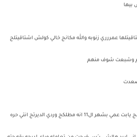
 بيها
ها عمررري زنوبه والله مكانج خالي كولش اشتاقيتلج
فتهم وشبعت شوف منهم
ل صعدت
انه مطلكج وردي الديرتج انتي حره