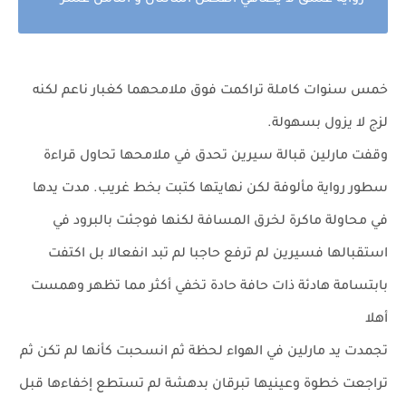
رواية عشق لا يضاهي الفصل المائتان و الثامن عشر
خمس سنوات كاملة تراكمت فوق ملامحهما كغبار ناعم لكنه
لزج لا يزول بسهولة.
وقفت مارلين قبالة سيرين تحدق في ملامحها تحاول قراءة
سطور رواية مألوفة لكن نهايتها كتبت بخط غريب. مدت يدها
في محاولة ماكرة لخرق المسافة لكنها فوجئت بالبرود في
استقبالها فسيرين لم ترفع حاجبا لم تبد انفعالا بل اكتفت
بابتسامة هادئة ذات حافة حادة تخفي أكثر مما تظهر وهمست
أهلا
تجمدت يد مارلين في الهواء لحظة ثم انسحبت كأنها لم تكن ثم
تراجعت خطوة وعينيها تبرقان بدهشة لم تستطع إخفاءها قبل