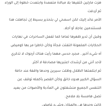
هزت مارلين كتفيها بلا مبالاة متعمدة وابتعدت خطوة إلى الوراء
ثم أردفت
الأمر عائد إليك لكن اسمحي لي بتحذير بسيط إن تجاهلت هذا
فستندمين عاجلا أو آجلا.
وقبل أن تدير ظهرها تماما كما تفعل الساحرات في نهايات
الحكايات الملعونة التفتت فجأة وكأن خاطرا مر بها كوميض
آه شيء أخير.. مجرد حدس مهما رأيت هناك أرجوك لا تذكري
لأحد أنني من أرشدك اعتبريها مصادفة لا أكثر.
ثم ابتلعتها الظلال وظلت سيرين وحدها واقفة عند حافة
السؤال الكبير هدوء خانق وكأن القصر بأكمله توقف عن
التنفس الجميع منشغلون في المأدبة والأصوات من بعيد
تصل هامسة بلا ملامح.
كانت وحدها هي والمكان وشيء غامض