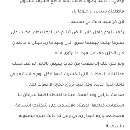
اركعي... قالها بصوت خافت لكنه قاطع كسيف مسنون
فأطاعته سيرين لا خنوعا بل
لأن كرامتها كانت في صمتها.
ركعت ليوم كامل كأن الأرض تبتلع كبرياءها ببطء. عضت على
صبرها تبللت جبهتها بعرق الذل وعيناها زجاجيتان لا تدمعان
كأن الحزن جف من فرط ما ارتوى منها.
ولم تكن تلك إلا صفحة من كتاب يفيض بالألم. لم تعد تملك
عدا لتلك اللحظات التي انكسرت فيها فكل يوم كانت تنمو في
داخله ندبة جديدة وكل ندبة تروي حكاية لا صوت لها.
صدمت مارلين وقد لمعت عيناها للحظة لكنها سرعان ما
استعادت قناعها المعتاد وارتسمت على شفتيها ابتسامة
مصطنعة باردة كجدار زجاجي ومن ثم قالت بنبرة مصقولة
بالسخرية