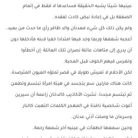
عينيها شيئا يشبه الحقيقة فساعدها لا فقط في إتمام
الصفقة بل في إعادة نبض كادت تفقده.
ولم يكن ذلك كل شيء فعدنان والد ظافر رأى ما حدث من بعيد.
أعجبه شغفها وربما وجد فيها امتدادا خفيا لابنه فأدخلها دون
أن يدري إلى متاهات عائلة نصران تلك العائلة إن أخطأوا
وتغرس فيهم الخوف قبل المحبة.
لكن الأحلام لا تعيش طويلا في قصر تملؤه العيون المترصدة.
كانت هناك مارلين سم يتجسد في هيئة امرأة تبتسم وتطعن
ثم تبتسم مجددا. نشرت الأكاذيب كالدخان زاعمة أن سيرين
أغوت شخصية نافذة في المهجر الكلمات التهبت كالنار
وسرعان ما وصلت أذني عدنان.
وحين سمعها انطفأت في عينيه آخر شمعة رحمة.