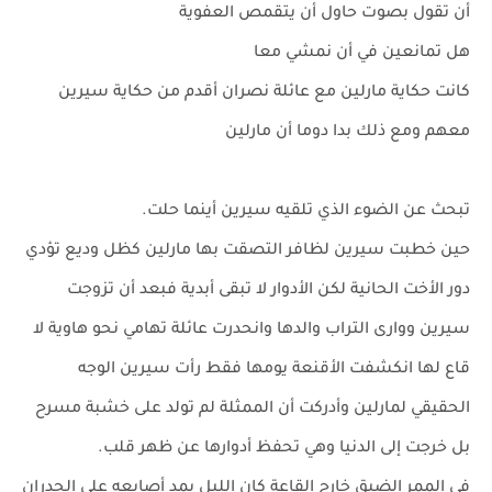
أن تقول بصوت حاول أن يتقمص العفوية
هل تمانعين في أن نمشي معا
كانت حكاية مارلين مع عائلة نصران أقدم من حكاية سيرين
معهم ومع ذلك بدا دوما أن مارلين
تبحث عن الضوء الذي تلقيه سيرين أينما حلت.
حين خطبت سيرين لظافر التصقت بها مارلين كظل وديع تؤدي
دور الأخت الحانية لكن الأدوار لا تبقى أبدية فبعد أن تزوجت
سيرين ووارى التراب والدها وانحدرت عائلة تهامي نحو هاوية لا
قاع لها انكشفت الأقنعة يومها فقط رأت سيرين الوجه
الحقيقي لمارلين وأدركت أن الممثلة لم تولد على خشبة مسرح
بل خرجت إلى الدنيا وهي تحفظ أدوارها عن ظهر قلب.
في الممر الضيق خارج القاعة كان الليل يمد أصابعه على الجدران