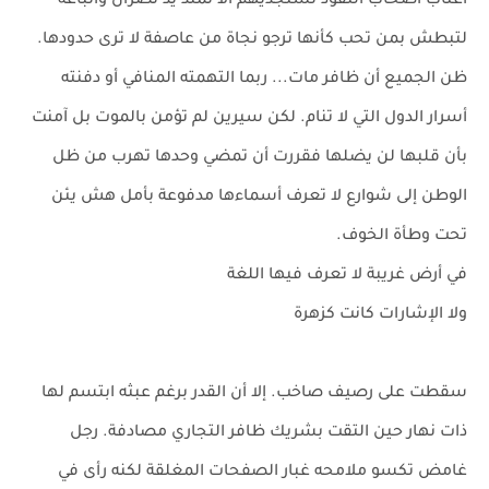
أعتاب أصحاب النفوذ تستجديهم ألا تمتد يد نصران وأتباعه
لتبطش بمن تحب كأنها ترجو نجاة من عاصفة لا ترى حدودها.
ظن الجميع أن ظافر مات... ربما التهمته المنافي أو دفنته
أسرار الدول التي لا تنام. لكن سيرين لم تؤمن بالموت بل آمنت
بأن قلبها لن يضلها فقررت أن تمضي وحدها تهرب من ظل
الوطن إلى شوارع لا تعرف أسماءها مدفوعة بأمل هش يئن
تحت وطأة الخوف.
في أرض غريبة لا تعرف فيها اللغة
ولا الإشارات كانت كزهرة
سقطت على رصيف صاخب. إلا أن القدر برغم عبثه ابتسم لها
ذات نهار حين التقت بشريك ظافر التجاري مصادفة. رجل
غامض تكسو ملامحه غبار الصفحات المغلقة لكنه رأى في