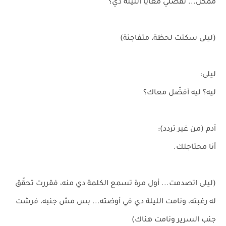
ممكن... تفضلي معايا الليلة دي؟
(ليلى سكتت لحظة، متفاجئة)
ليلى:
ليه؟ ليه أفضّل معاك؟
آدم (من غير تردد):
أنا محتاجلك.
(ليلى اتصدمت... أول مرة تسمع الكلمة دي منه، فقررت تحقّق
له رغبته، ونامت الليلة دي في أوضته... بس مش جنبه، فرشت
جنب السرير ونامت هناك)