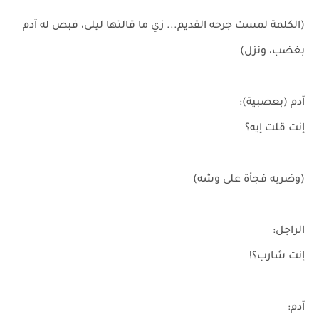
(الكلمة لمست جرحه القديم... زي ما قالتها ليلى، فبص له آدم
بغضب، ونزل)
آدم (بعصبية):
إنت قلت إيه؟
(وضربه فجأة على وشه)
الراجل:
إنت شارب؟!
آدم: