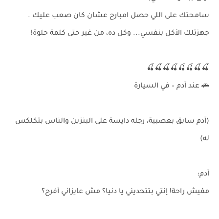
سامحتك على اللي حصل امبارح عشان كان صعب عليك .
جهزتلك الأكل بنفسي... وكل ده، من غير حتى كلمة حلوة!
🍒🍒🍒🍒🍒🍒🍒🍒
🚗 عند آدم – في السيارة
(آدم سايق بعصبية، رجله دايسة على البنزين والناس بتكلكس
له)
آدم:
مفيش راحة! إنتي بتتحديني يا دنيا؟ مش عايزاني أفرح؟