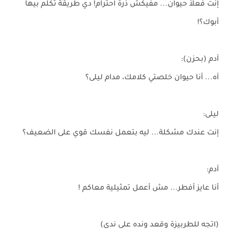
إنت فعلاً حيوان... مفيكش ذرة احترام! دي طريقة تكلم بيها
أبوك؟!
آدم (بحزن):
آه... أنا حيوان خلصتي كلامك، مدام ليلى؟
ليلى:
إنت عندك مشكلة... ليه بتعمل نفسك قوي على الضعيف؟
آدم:
أنا عايز أفطر... مش أعمل تمثيلية معاكم !
(اتجه للطربيزة وقعد ونده على ندى)