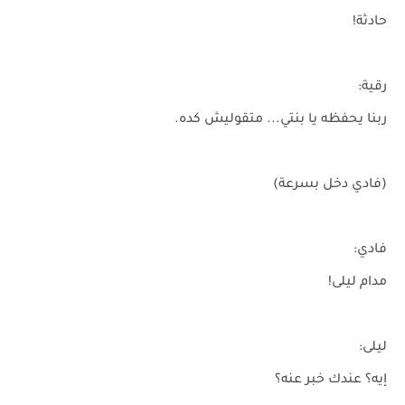
حادثة!
رقية:
ربنا يحفظه يا بنتي... متقوليش كده.
(فادي دخل بسرعة)
فادي:
مدام ليلى!
ليلى:
إيه؟ عندك خبر عنه؟