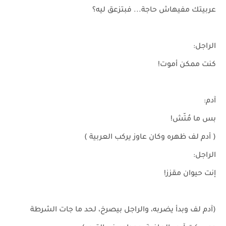
عربيتك مفيهاش حاجة... فبتزعق ليه؟
الراجل:
كنت ممكن أموت!
آدم:
بس ما مُتّش!
( أدم لف ظهره وكان عاوز يركب العربية )
الراجل:
إنت حيوان مقزز!
(آدم لف وبدأ يضربه، والراجل بيصرخ، لحد ما جات الشرطة