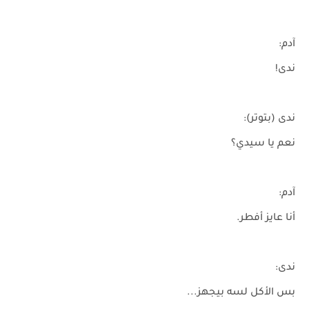
آدم:
ندى!
ندى (بتوتر):
نعم يا سيدي؟
آدم:
أنا عايز أفطر.
ندى:
بس الأكل لسه بيجهز...