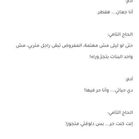
آدم:
أنا جعان... هفطر.
الحاج التامي:
حتى لو ليلى مش مهتمة، المفروض تبقى راجل متربي، مش
واحد البنات بتجرّ وراه!
آدم:
دي حياتي... وأنا حر فيها!
الحاج التامي:
إنت كنت حر... بس دلوقتي متجوز!