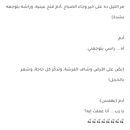
مر الليل ده على خير وجاء الصباح ،آدم فتح عينيه، وراسُه بتوجعه
بشدة)
آدم:
آه... راسي بتوجعني.
(بصّ على الأرض وشاف الفرشة، وتذكّر كل حاجة، وشعر
بالخجل)
آدم (بهمس):
يا رب... أنا عملت إيه؟
🍒🍒🍒🍒🍒🍒🍒🍒