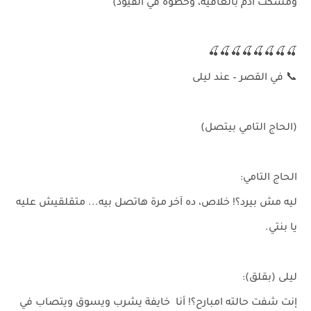
ومسكت آدم بالعافية، وحطوه في القيود)
🍒🍒🍒🍒🍒🍒🍒🍒
📞 في القصر – عند ليلى
(الحاج التامي بيتصل)
الحاج التامي:
ليه مش بيرد؟! خلاص، ده آخر مرة هاتصل بيه... متقلقيش عليه
يا بنتي.
ليلى (بقلق):
إنت شفت حالته امبارح؟! أنا خايفة يشرب ويسوق ويتصاب في