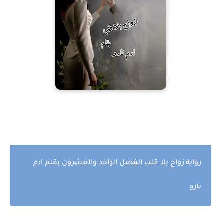
رواية زواج بلا قلب الفصل الواحد والعشرون بقلم ادم
نارو