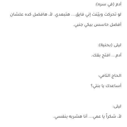
آدم (في سره):
لو تحركت وبيّنت إني فايق... هتبعدي. لأ، هافضل كده علشان
أفضل حاسس بيكي جنبي.
ليلى (بحنية):
آدم... افتح بقك.
الحاج التامي:
أساعدك يا بنتي؟
ليلى:
لأ، شكراً يا عمي... أنا هشربه بنفسي.