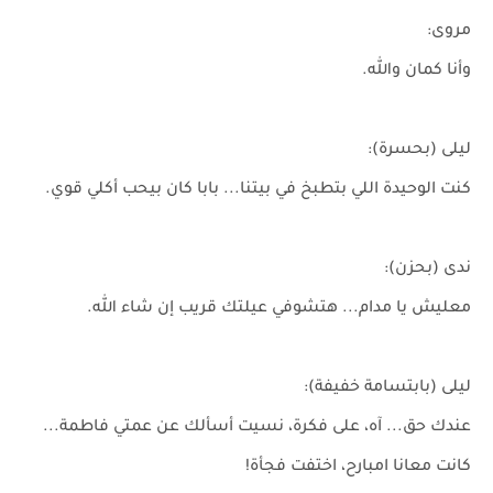
مروى:
وأنا كمان والله.
ليلى (بحسرة):
كنت الوحيدة اللي بتطبخ في بيتنا... بابا كان بيحب أكلي قوي.
ندى (بحزن):
معليش يا مدام... هتشوفي عيلتك قريب إن شاء الله.
ليلى (بابتسامة خفيفة):
عندك حق... آه، على فكرة، نسيت أسألك عن عمتي فاطمة...
كانت معانا امبارح، اختفت فجأة!