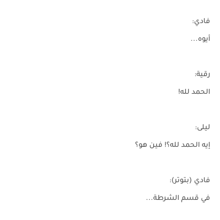
فادي:
أيوه...
رقية:
الحمد لله!
ليلى:
إيه الحمد لله؟! فين هو؟
فادي (بتوتر):
في قسم الشرطة...