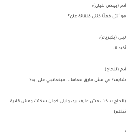
آدم (بيبص لليلى):
هو أنتي فعلًا كنتي قلقانة عليّ؟
ليلى (بكبرياء):
أكيد لأ.
آدم (للحاج):
شايف؟ هي مش فارق معاها... فبتعاتبني على إيه؟
(الحاج سكت، مش عارف يرد، وليلى كمان سكتت ومش قادرة
تتكلم)